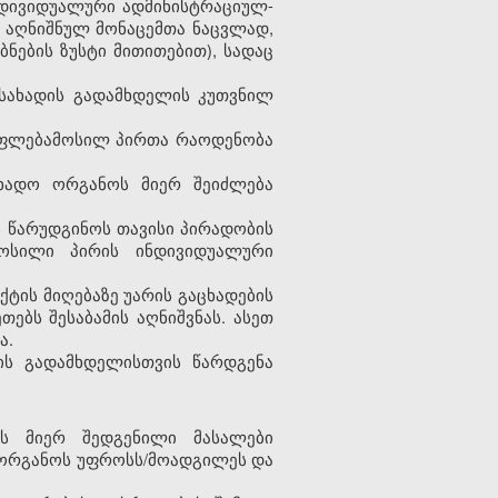
დივიდუალური
ადმინისტრაციულ
-
აღნიშნულ
მონაცემთა
ნაცვლად
,
უბნების
ზუსტი
მითითებით
),
სადაც
სახადის
გადამხდელის
კუთვნილ
ფლებამოსილ
პირთა
რაოდენობა
ხადო
ორგანოს
მიერ
შეიძლება
ს
წარუდგინოს
თავისი
პირადობის
მოსილი პირის
ინდივიდუალური
აქტის
მიღებაზე
უარის
გაცხადების
ეთებს
შესაბამის
აღნიშვნას
.
ასეთ
ა
.
ის
გადამხდელისთვის
წარდგენა
ს მიერ შედგენილი მასალები
ო ორგანოს უფროსს/მოადგილეს და