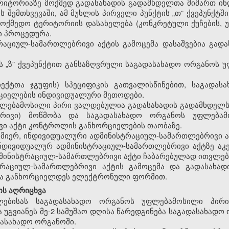
რიტორიაზე
მოქმედ
გადასახადის
გადამხდელთა
მიმართ
ინ
ის
შემთხვევაში
,
ამ
მუხლის
პირველი
პუნქტის
„თ
”
ქვეპუნქტში
მოქმედო
ტერიტორიის
დასახელება
(
კონკრეტული
ქუჩების
,
ი
პროცედურა
.
რაციულ
-
სამართლებრივი
აქტის
გამოცემა
დასაშვებია
გადა
ს
„ზ
”
ქვეპუნქტით
განსაზღვრული
საგადასახადო
ორგანოს
უ
იექტთა
ჯგუფის
)
სპეციფიკის
გათვალისწინებით
,
საგადასა
ციელების
ინდივიდუალური
მეთოდები
.
ლებამოსილი
პირი
ვალდებულია
გადასახადის
გადამხდელ
ბრივი
)
მოწმობა
და
საგადასახადო
ორგანოს
უფლება
ვი
აქტი
კონტროლის
განხორციელების
თაობაზე
.
მიერ
,
ინდივიდუალური
ადმინისტრაციულ
-
სამართლებრივი
ნდივიდუალურ
ადმინისტრაციულ
-
სამართლებრივი
აქტზე
აკ
მინისტრაციულ
-
სამართლებრივი
აქტი
ჩაბარებულად
ითვლებ
ტრაციულ
-
სამართლებრივი
აქტის
გამოცემა
და
გადასახად
ა
განხორციელდეს
ელექტრონული
ფორმით
.
ის
აღრიცხვა
ებისას საგადასახადო ორგანოს უფლებამოსილი პირი
უგვიანეს მე-2 სამუშაო დღისა წარედგინება საგადასახად
დასახადო ორგანოში.