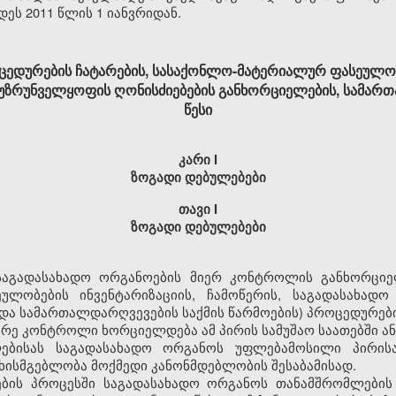
დეს 2011 წლის 1 იანვრიდან.
ედურების ჩატარების, სასაქონლო-მატერიალურ ფასეულობ
 უზრუნველყოფის ღონისძიებების განხორციელების, სამარ
წესი
კარი I
ზოგადი დებულებები
თავი I
ზოგადი
დებულებები
საგადასახადო
ორგანოების
მიერ
კონტროლის
განხორციე
ეულობების
ინვენტარიზაციის
,
ჩამოწერის
,
საგადასახადო
და
სამართალდარღვევების
საქმის
წარმოების
)
პროცედურებ
არე
კონტროლი
ხორციელდება
ამ
პირის
სამუშაო
საათებში
ან
ებისას
საგადასახადო
ორგანოს
უფლებამოსილი
პირის
უხისმგებლობა
მოქმედი
კანონმდებლობის
შესაბამისად
.
ბის
პროცესში
საგადასახადო
ორგანოს
თანამშრომლების