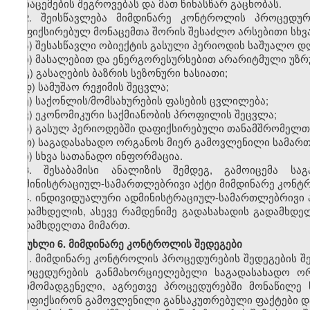
მონაცემების
შეგროვებას
და
მათ
წინასწარ
გაცნობას
.
2.
შეისწავლება
მიმდინარე
კონტროლის
პროცედურ
დაფიქსირებულ
მონაცემთა
შორის
შესაძლო
არსებითი
სხვ
ა
)
შესასწავლი
ობიექტის
გასული
პერიოდის
საშუალო
დ
ბ
)
მასალებით
და
ენერგორესურსებით
არარიტმული
უზრ
გ
)
გასაღების
ბაზრის
სეზონური
ხასიათი
;
დ
)
სამუშაო
რეჟიმის
შეცვლა
;
ე
)
საქონლის
/
მომსახურების
ფასების
ცვლილება
;
ვ
)
ეკონომიკური
საქმიანობის
პროფილის
შეცვლა
;
ზ
)
გასულ
პერიოდებში
დაფიქსირებული
თანამშრომელთ
თ
)
საგადასახადო
ორგანოს
მიერ
გამოვლენილი
სამარ
ი
)
სხვა
სათანადო
ინფორმაცია
.
3.
შესაბამისი
ანალიზის
შემდეგ
,
გამოიცემა
საგ
ადმინისტრაციულ
-
სამართლებრივი
აქტი
მიმდინარე
კონტ
4.
ინდივიდუალური
ადმინისტრაციულ
-
სამართლებრივი
გადამხდელის
,
ასევე
რამდენიმე
გადასახადის
გადამხდე
გადამხდელთა
მიმართ
.
მუხლი
6.
მიმდინარე
კონტროლის
შედეგები
1.
მიმდინარე
კონტროლის
პროცედურების
შედეგების
შ
პროცედურების
განმახორციელებელი
საგადასახადო
ო
წარმომადგენელი
,
აგრეთვე
პროცედურებში
მონაწილე
დააფიქსირონ
გამოვლენილი
განსაკუთრებული
ფაქტები
დ