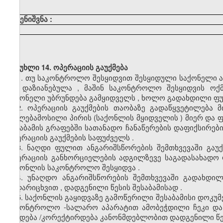
შენიშვნა
:
მუხლი 14. ოპერაციის გაუქმება
1.
თუ
საკონტროლო
შესყიდვით
შესყიდული
საქონელი
არ
დაზიანებულა
,
მაშინ
საკონტროლო
შესყიდვის
ოქმ
საქონელი
უბრუნდება
გამყიდველს
,
ხოლო
გადახდილი
ფ
2.
ოპერაციის
გაუქმების
თაობაზე
გადაწყვეტილება
მ
უფლებამოსილი
პირის
(
საქონლის
მყიდველის
)
მიერ
და
ფ
შესაბამის
გრაფებში
სათანადო
ჩანაწერების
დაფიქსირებ
ოპერაციის
გაუქმების
საფუძველს
.
3.
ნაღდი
ფულით
ანგარიშსწორების
შემთხვევაში
გაუ
ოპერაციის
განხორციელების
ადგილზევე
საგადასახადო
საქონლის
საკონტროლო
შესყიდვა
.
4.
უნაღდო
ანგარიშსწორების
შემთხვევაში
გადახდილ
გადარიცხვით
,
დადგენილი
წესის
შესაბამისად
.
5.
საქონლის
გაყიდვაზე
გამოწერილი
შესაბამისი
დოკუმ
საკონტროლო
-
სალარო
აპარატით
ამობეჭდილი
ჩეკი
და
უქმდება
/
კორექტირდება
კანონმდებლობით
დადგენილი
წ