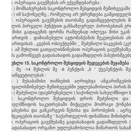
6.
ოპერაცია
გაუქმებას
არ
ექვემდებარება
:
ა
)
მომსახურების
საკონტროლო
შესყიდვის
შემთხვევაში
ბ
)
იმ
საქონელზე
,
რომელიც
არ
უბრუნდება
გამყიდველ
7.
ოპერაციის
გაუქმების
თაობაზე
გადაწყვეტილების
მ
მუხლის
პირველი
პუნქტით
განსაზღვრულ
პირობებთან
ერ
და
მისი
გადაცემის
ფორმა
რამდენად
იძლევა
მისი
უკან
გამართვის
,
დაზიანებული
ავტომანქანის
შეკეთებისას
ა
გამართვისას
,
კვების
ობიექტებში
_
შეძენილი
საკვების
(
კე
8.
ამ
მუხლით
გათვალისწინებით
ოპერაციის
გაუქმებაზე
თქმა
გამოიწვევს
გადასახადის
გადამხდელის
პასუხისმგე
მუხლი 15. საკონტროლო შესყიდვის შედეგების შეჯამება
1.
მე
-14
მუხლის
მე
-6
პუნქტის
„
ბ
”
ქვეპუნქტის
შე
გადაწყვეტილებას
:
ა
)
შესაბამისი
თანხების
აღრიცხვა
-
ანგარიშგები
გათვალისწინებულ
შემთხვევებში
უფლებამოსილი
პირის
მ
ბ
)
შეძენილი
(
დაუბრუნებელი
)
საქონლის
სახელმწიფო
2.
საკონტროლო
შესყიდვის
დროს
შეძენილი
და
“
სახელმწიფოს
საკუთრებაში
მიქცეული
მოძრავი
ქონები
შეფასებისა
და
განკარგვის
წესისა
და
პირობების
,
აგრ
დამტკიცების
თაობაზე
”
საქართველოს
ფინანსთა
მინისტრ
3.
ოპერაციის
გაუქმებაზე
გადასახადის
გადამხდელის
(
საგადასახადო
ორგანო
უფლებამოსილია
მიმართოს
სასა