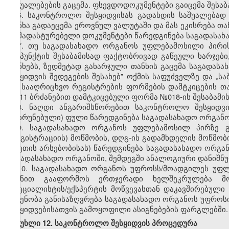
საშუალებების გაცემა. ფსევდოდოკუმენტები გაიცემა შესაბ
6.
საკონტროლო შესყიდვისას გადახდის საშუალებად 
თანხა გადაეცემა ეროვნულ ვალუტაში და მას ეკისრება თ
დამადასტურებელი დოკუმენტები წარედგინება საგადასა
7.
თუ საგადასახადო ორგანოს უფლებამოსილი პირის 
ქვეპუნქტის შესაბამისად ფაქტ
ობრივად
გაწეული ხარჯებ
თანხებს, ზედმეტად გახარჯული თანხის გაცემა საგად
შესყიდვის შედეგების შესახებ” ოქმის საფუძველზე და „
და სააღრიცხვო რეგისტრების ფორმების დამტკიცების თა
№511 ბრძანებით დამტკიცებული ფორმა №018-ის შესაბამის
8.
ნაღდი ანგარიშსწორებით საკონტროლო შესყიდვის
დაბრუნებული) ფული წარედგინება საგადასახადო ორგან
9.
საგადასახადო ორგანოს უფლებამოსილ პირზე გ
(რეგისტრაციის) მოწმობის, დღგ-ის გადამხდელის მოწმობი
(ასეთის არსებობისას) წარედგინება საგადასახადო ორგ
საგადასახადო ორგანოში, შემდეგში ანალოგიური დანიშნუ
10.
საგადასახადო ორგანოს უფროსს/მოადგილეს უფლ
მიზნით გააფორმოს ერთჯერადი ხელშეკრულება მოწ
(სპეციალისტის/ექსპერტის მოწვევასთან დაკავშირებული 
ოდენობა განისაზღვრება საგადასახადო ორგანოს უფროს
შესყიდვებისათვის გამოყოფილი ასიგნებების ფარგლებში.
მუხლი 12. საკონტროლო შესყიდვის პროცედურა