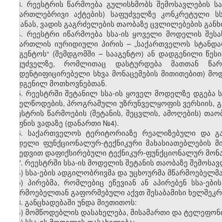
3.
რეესტრის წარმოება გულისხმობს შემოსავლების სა
სამართლებრივი აქტების) საფუძველზე კონკრეტული სს
შეტანას, ვადის გაგრძელების თაობაზე ცვლილებების გან
4.
რეესტრი იწარმოება სსა-ის ყოველი მოდელის შესა
სამართლის იურიდიული პირის – „საქართველოს სტანდა
სააგენტოს“ (შემდგომში – სააგენტო) ან დადგენილი წეს
საფუძველზე, რომლითაც დასტურდება მათთან წარ
მაიდენტიფიცირებელი სხვა მონაცემების მითითებით) მოდ
დადგენილ მოთხოვნებთან.
5.
რეესტრში შეტანილ სსა-ის ყოველ მოდელზე დგება ს
სახელწოდების, პროგრამული უზრუნველყოფის ვერსიის, გა
რეესტრის წარმოების (შეტანის, შეცვლის, ამოღების) თა
ყოფნის ვადაზე (დანართი №4).
6.
საქართველოს ტერიტორიაზე რეალიზებული და გად
მოდელი ფუნქციონალურ-ტექნიკური მახასიათებლების მი
მიხედვით დაფიქსირებული ტექნიკურ-ფუნქციონალურ მონა
7.
რეესტრში სსა-ის მოდელის შეტანის თაობაზე შემოსავ
ა) სსა-ების ადგილობრივმა და უცხოურმა მწარმოებელმა
ბ) პირებმა, რომლებიც ეწევიან ან აპირებენ სსა-ებ
მწარმოებელთან გაფორმებული აქვთ შესაბამისი ხელშეკრ
8.
განცხადებაში უნდა მიეთითოს:
ა) მომწოდებლის დასახელება, მისამართი და ტელეფონ
ბ) სსა-ის მოდელის დასახელება;