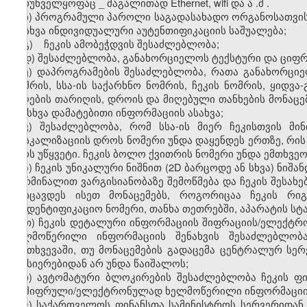
უზრუნველყოფაც
_
მაგალითად
Ethernet, wifi
და
ა
.
შ
.
ბ) პროგრამული პაროლი საგადასახადო ორგანოსათვის 
ან სხვა ინდივიდუალური აუტენთიფიკაციის საშუალება;
გ) ჩეკის ამობეჭდვის შესაძლებლობა;
დ) შესაძლებლობა, განახორციელოს ტექსტური და ციფრ
ე) დაპროგრამების შესაძლებლობა, რათა განახორციელ
ნომრის, სსა-ის საქარხნო ნომრის, ჩეკის ნომრის, ყიდვა
მიღების თარიღის, დროის და მიღებული თანხების მონაცე
და სხვა დამატებითი ინფორმაციის ასახვა;
ვ) შესაძლებლობა, რომ სსა-ის მიერ ჩეკისთვის მი
ფისკალიზაციის დროს ნომერი უნდა დაყენდეს ერთზე, რის
იყოს უწყვეტი. ჩეკის ბოლო ქვითრის ნომერი უნდა ემთხვე
ზ) ჩეკის უნიკალური ნიშნით (2D ბარცოდე ან სხვა) ნი
ტერმინალით ვარგისიანობაზე შემოწმება და ჩეკის შესახ
მოიცავდეს ისეთ მონაცემებს, როგორიცაა ჩეკის რი
საიდენტიფიკაციო ნომერი, თანხა თეთრებში, აპარატის ს
თ) ჩეკის დეტალური ინფორმაციის შიფრაციის/ელექტ
ხელმოწერილი ინფორმაციის შენახვის შესაძლებლობ
შემთხვევაში
,
თუ მონაცემების გადაცემა ცენტრალურ სერ
მეხსიერებიდან არ უნდა წაიშალოს;
ი) ავტომატური ბლოკირების შესაძლებლობა ჩეკის ფი
დაშიფრული/ელექტრონულად ხელმოწერილი ინფორმაციის 
კ) საქართველოს ფინანსთა სამინისტროს სერვერიდან 