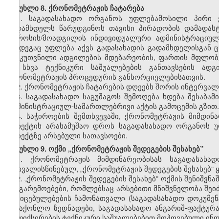
მუხლი 8. ქრონომეტრაჟის ჩატარება
1.
საგადასახადო ორგანოს უფლებამოსილი პირი 
გადამხდელს წარუდგინოს თავისი პირადობის დამადასტ
უფროსის/მოადგილის ინდივიდუალური ადმინისტრაციუ
შემდეგაც უფლება აქვს გადასახადის გადამხდელისგან ც
განკუთვნილი ადგილების მდებარეობის, ფართის მფლობ
ან სხვა ტექნიკური საშუალებების განთავსების ადგ
ქრონომეტრაჟის პროცედურის განხორციელებისათვის.
2.
ქრონომეტრაჟის ჩატარების დღეებს შორის ინტერვალ
3.
საგადასახადო საგუშაგოს შემოღება ხდება შესაბა
ადმინისტრაციულ-სამართლებრივი აქტის გამოცემის გზით.
4.
საჭიროების შემთხვევაში, ქრონომეტრაჟის მიმდინ
ობიექტის არასამუშაო დროს საგადასახადო ორგანოს უ
ობიექტზე არსებული სათავსოები.
მუხლი 9. ოქმი „ქრონომეტრაჟის შედეგების შესახებ”
1.
ქრონომეტრაჟის მიმდინარეობისას საგადასა
გათვალისწინებულ, „ქრონომეტრაჟის შედეგების შესახებ” 
2.
„ქრონომეტრაჟის შედეგების შესახებ” ოქმის
შენიშვნა
და გარემოებები, რომლებსაც არსებითი მნიშვნელობა შეი
მტკიცებულებების ჩამონათვალი (საგადასახადო დოკუმენ
სასაქონლო ზედნადები, საგადასახადო ანგარიშ-ფაქტურა
დაფიქსირების ტექნიკური საშუალებებით მოპოვებული ინფო