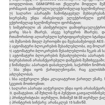
პერიოდულობით, GSM/GPRS-ით ქსელური მოდული მეშვ
ინფორმაციის დაშიფრული/ელექტრონულად ხელმოწერილი ტ
ლ) სალარო აპარატში ჩამონტაჟებულ მეხსიერებაზ
მეხსიერებაზე უნდა ინახებოდეს ელექტრონული ჟურ
ელექტრონულად ხელმოწერილი ფორმატით;
მ) სიმეტრიული ან ასიმეტრიული დაშიფრვა/ელექტრო
როგორც სსა-ს მხარეს, ასევე სერვერის მხარეს),
საერთაშორისოდ აღიარებული სერტიფიცირებული სტანდა
სსა-ის მუშაობის მთელ პერიოდში და შეესაბამებოდეს
AES
ნ) ავტომატური ბლოკირების შესაძლებლობა, თუ მოლარ
ო) ავტომატური ბლოკირების შესაძლებლობა ჩეკის ან ს
პ) ავტომატური ბლოკირების შესაძლებლობა აპარატის
მეხსიერებასთან არასანქცირებული დაშვების შემთხვევაში;
ჟ) ნიშანდება: აპარატის დასახელების, საქარხნო ნომრი
7. სსა უნდა იყოს ქართულენოვანი, რაც გულისხმო
შესაძლებლობას.
8. სსა აღჭურვილი უნდა კლავიატურით ქართულ ენაზე.
დამკვეთის მოთხოვნით;
9. სალარო აპარატი აღჭურვილი უნდა იყოს არასანქცირე
10. დამატებით, ამ მუხლის მე-6 პუნქტით გათვალისწინებ
ა)
პრინტერისტიპი: თერმული, მინიმუმ 58
მმ თერმულ ქაღ
ბ)
პრინტერის სიჩქარე: არანაკლებ 15 ხაზი/წმ
.