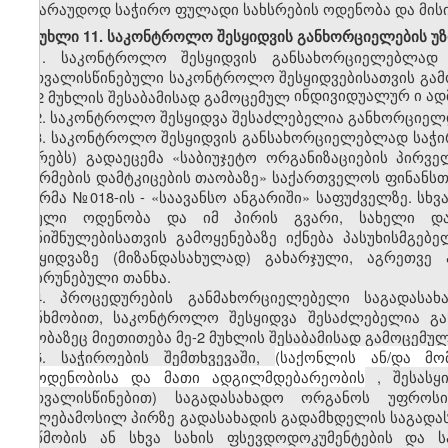
სავარაუდოდ საჭირო ფულადი სახსრების ოდენობა და მისი
მუხლი 11. საკონტროლო შესყიდვის განხორციელების უ
1.
საკონტროლო შესყიდვის განსახორციელებლად
გათვალისწინებული საკონტროლო შესყიდვებისათვის გამო
ინდივიდუალურ
ი
ად
მე-2 მუხლის შესაბამისად გამოცემულ
2.
საკონტროლო შესყიდვა შესაძლებელია განხორციელდ
3.
საკონტროლო შესყიდვის განსახორციელებლად საჭი
(პირებს) გადაეცემა «საბიუჯეტო ორგანიზაციების პირ
ფორმების დამტკიცების თაობაზე» საქართველოს ფინანსთა
ფორმა №018-ის - «საავანსო ანგარიში» საფუძველზე. სხ
სრული ოდენობა და იმ პირის გვარი, სახელი და 
დანიშნულებისათვის გამოყენებაზე იქნება პასუხისმგე
შესყიდვაზე (მიზანდასახულად) გახარჯული, აგრეთვე
დაბრუნებული თანხა.
4.
პროცედურების განმახორციელებელი საგადასა
თანხმობით, საკონტროლო შესყიდვა შესაძლებელია გა
თაობაზეც მიეთითება მე-2 მუხლის შესაბამისად გამოცემუ
5.
საჭიროების შემთხვევაში,
(საქონლის ან/და მომ
რაოდენობისა და მათი ადგილმდებარეობის
, შესასყ
გათვალისწინებით) საგადასახადო ორგანოს უფროს
უფლებამოსილ პირზე გადასახადის გადამხდელის საგადას
მოწმობის ან სხვა სახის ფსევდოდოკუმენტების და 