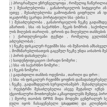
კ
)
პროგრამული
უზრუნველყოფა
,
რომელიც
ჩაწერილი
ლ
)
შესაძლებლობა
,
განახორციელოს
სიტყვიერი
ან
აგრეთვე
,
შესაძლებლობა
გამოიტანოს
ციფრული
ან
/
დ
ინდიკატორზე
(
გარდა
პორტატიული
სსა
-
ებისა
);
მ
)
შესაძლებლობა
,
განახორციელოს
ჩეკზე
გადამხდ
მისამართის
,
სსა
-
ის
საქარხნო
,
ჩეკის
ნომრის
,
საქონლი
ფულის
მიღების
თარიღის
,
დროის
და
მიღებული
თანხების
ნ
)
ქართულენოვანი
ტექსტი
,
რომელიც
გულისხ
შესაძლებლობას
;
ო
)
ჩეკზე
ფისკალურ
რეჟიმში
სსა
-
ის
მუშაობის
ამსახველ
4.
მომხმარებლისათვის
გაცემულ
ჩეკზე
უნდა
აისახოს
შე
ა
)
პირის
დასახელება
;
ბ
)
საიდენტიფიკაციო
/
პირადი
ნომერი
;
გ
)
სსა
-
ის
საქარხნო
ნომერი
;
დ
)
ჩეკის
ნომერი
;
ე
)
გადახდილი
თანხის
ოდენობა
,
თარიღი
და
დრო
;
ვ
)
სსა
-
ის
ფისკალურ
რეჟიმში
ყოფნის
დამადასტურებე
5.
ჩეკზე
,
გადამხდელის
სურვილისამებრ
,
შესაძლებელი
6.
რეესტრში
შესაძლებელია
ასევე
შეტანილ
იქნეს
ფუნქციონალური
მოთხოვნები
აკმაყოფილებს
შემდეგ
პირ
ა
)
მეორე
თაობის
GPRS
შიდა
მოდემი
ცენტრალურ
ს
მოდული
იყოს
ჩასაყენებელი
(pluggable)
და
კლიენტის