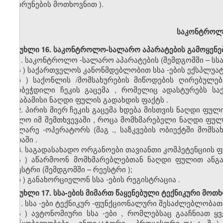
დაბრუნების
მოთხოვნით
).
საკონტრო
მუხლი 16. საკონტროლო-სალარო აპარატების გამოყენე
1.
საკონტროლო
-
სალარო
აპარატების
(
შემდგომში
–
სს
ა
)
საქართველოს
კანონმდებლობით
სსა
-
ების
ექსპლუატ
ბ
)
საქონლის
/
მომსახურების
მიწოდების
ღირებულებ
ამობეჭდილი
ჩეკის
გაცემა
,
რომელიც
ადასტურებს
სა
შესაბამისი
ნაღდი
ფულის
გადახდის
ფაქტს
.
2.
პირის
მიერ
ჩეკის
გაცემა
ხდება
მისთვის
ნაღდი
ფულ
ხოლო
იმ
შემთხვევაში
,
როცა
მომხმარებელი
ნაღდი
ფულ
მოლარე
-
ოპერატორს
(
მაგ
.
,
საზკვების
ობიექტში
მომსა
ვადაში
.
3.
საგადასახადო
ორგანოები
თავიანთი
კომპეტენციის
ფ
ა
)
აწარმოონ
მომხმარებლებთან
ნაღდი
ფულით
ანგ
რეესტრი
(
შემდგომში
–
რეესტრი
);
ბ
)
განახორციელონ
სსა
-
ების
რეგისტრაცია
.
მუხლი 17. სსა-ების მიმართ წაყენებული ტექნიკური მოთხ
1.
სსა
-
ები
ტექნიკურ
-
ფუნქციონალური
შესა
ძ
ლებლობათ
ა
)
ავტონომიური
სსა
-
ები
,
რომლებსაც
გააჩნიათ
ყ
მოწყობილობები
,
ინდიკატორი
,
პროცესორი
და
ა
.
შ
.)