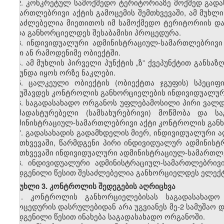
2.
კონკრეტულ
სამოქმედო
ტერიტორიაზე
მოქმედ
გადა
სამართლებრივი
აქტის
გამოცემის
შემთხვევაში
,
ამ
მუხლი
შესაძლებელია
მიეთითოს
იმ
სამოქმედო
ტერიტორიის
და
უნდა
განხორციელდეს
შესაბამისი
პროცედურა
.
3.
ინდივიდუალური
ადმინისტრაციულ
-
სამართლებრივი
ერთ
ან
რამოდენიმე
ობიექტში
.
4.
ამ
მუხლის
პირველი
პუნქტის
„ზ
”
ქვეპუნქტით
განსაზ
არ
უნდა
იყოს
ორზე
ნაკლები
.
5.
ცალკეული
ობიექტის
(
ობიექტთა
ჯგუფის
)
სპეციფი
შემუშავდეს
კონტროლის
განხორციელების
ინდივიდუალუ
6.
საგადასახადო
ორგანოს
უფლებამოსილი
პირი
ვალდ
დამადასტურებელი
(
სამსახურებრივი
)
მოწმობა
და
ს
ადმინისტრაციულ
-
სამართლებრივი
აქტი
კონტროლის
გან
7.
გადასახადის
გადამხდელის
მიერ
,
ინდივიდუალური
ა
შემთხვევაში
,
წარმდგენი
პირი
ინდივიდუალურ
ადმინისტ
შემთხვევაში
ინდივიდუალური
ადმინისტრაციულ
-
სამართლ
8.
ინდივიდუალური
ადმინისტრაციულ
-
სამართლებრივ
დადგენილი
წესით
შესაძლებელია
განხორციელდეს
ელექ
მუხლი
3.
კონტროლის
შედეგების
აღრიცხვა
1.
კონტროლის განხორციელებისას საგადასახად
პროცედურის დასრულებიდან არა უგვიანეს მე-2 სამუშაო
დადგენილი წესით ინახება საგადასახადო ორგანოში.