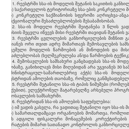
11.
რეესტრში სსა-ის მოდელის შეტანის საკითხის განხი
ა) საქართველოს ტერიტორიაზე სსა-ების კონკრეტული 
ბ) კონკრეტული საქმიანობის სფეროში აღრიცხვა-ანგ
ფუნქციონალური შესაძლებლობების შესაბამისობას.
12.
სსა-ის მოდელი რეესტრში შეიტანება 3 წლის ვ
ვერსიის შეცვლა იწვევს მისი რეესტრში თავიდან შეტანის 
13.
რეესტრში ცვლილების განხორციელების მიზნით გ
უგვიანეს ორი თვით ადრე მიმართავს შემოსავლების სამს
მოცემული მოდელის წარმოების ან მიწოდების და მის
შესაძლებლობას (ხელშეკრულება ან/და წარმოების ტექნიკუ
14.
შემოსავლების სამსახური განცხადებას სსა-ის მო
თაობაზე, განიხილავს მისი მიღებიდან არა უგვიანეს 30 
ადმინისტრაციულ-სამართლებრივ აქტს) სსა-ის მოდელ
რეესტრიდან ამოღების თაობაზე, რომელიც განმცხადებელს
15.
რეესტრში შეტანილი სსა-ის ტიპის ნიმუშები (რომლე
ლუქებით), ელექტრონულ მატარებელზე არსებული პროგრამ
შემოსავლების სამსახურში.
16.
რეესტრიდან სსა-ის ამოღების საფუძვლებია:
ა) იმ ვადის გასვლა, რა ვადითაც შეტანილი იყო სსა-ის
ბ) სამართალდამცავი ორგანოების მომართვა, რომლით
აქვს ადგილი ფისკალური მონაცემების კორექტირების
აპარატების მიმართ სათანადო კონტროლის განხორციელე