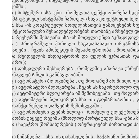
რეჟიმში
;
ბ
)
სისტემური
სსა
-
ები
,
რომელთა
ფუნქციონირება
ხდე
-
კომპიუტერულ
სისტემაში
ჩართული
სხვა
ელექტრული
ხელ
2.
სსა
-
ის
კონკრეტული
მოდელისათვის
გამოყენების
ს
-
ფუნქციონალური
შესაძლებლობების
თაობაზე
არსებულ
დ
3.
რეესტრში
შესატანი
სსა
-
ის
მოდელი
უნდა
აკმაყოფილ
ა
)
პროგრამული
პაროლი
საგადასახადო
ორგანოსა
გასაღები
,
ჩეკის
ამობეჭდვის
შესაძლებლობა
,
მოლარი
უჯრა
(
მყიდველის
ინდიკატორის
და
ფულის
უჯრასთან
და
მიმართ
);
ბ
)
ფისკალური
მეხსიერება
,
რომელშიც
აპარატი
უზრუ
არანაკლებ
6
წლის
განმავლობაში
;
გ
)
ავტომატური
ბლოკირება
,
თუ
მოლარემ
არ
მიიღო
ფი
დ
)
ავტომატური
ბლოკირება
,
ჩეკის
ან
საკონტროლო
ლ
ე
)
ავტომატური
ბლოკირება
იმ
შემთხვევაში
,
თუ
მოლარ
ვ
)
ავტომატური
ბლოკირება
სსა
-
ის
გაუმართაობის
,
არასანქცირებული
დაშვების
შემთხვევაში
;
ზ
)
ავტონომიური
კვების
ბლოკი
,
რომელიც
ელექტროენ
მუშაობის
უწყვეტ
რეჟიმს
(
მხოლოდ
პორტატიულ
სსა
-
ების
თ
)
სავაჭრო
(
მომსახურების
)
ოპერაციების
ძირითადი
პ
;
ი
)
ნიშანდება
–
სსა
-
ის
დასახელების
,
საქარხნო
ნომრის