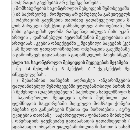
6.
ოპერაცია
გაუქმებას
არ
ექვემდებარება
:
ა
)
მომსახურების
საკონტროლო
შესყიდვის
შემთხვევაში
ბ
)
იმ
საქონელზე
,
რომელიც
არ
უბრუნდება
გამყიდველ
7.
ოპერაციის
გაუქმების
თაობაზე
გადაწყვეტილების
მ
მუხლის
პირველი
პუნქტით
განსაზღვრულ
პირობებთან
ერ
და
მისი
გადაცემის
ფორმა
რამდენად
იძლევა
მისი
უკან
გამართვის
,
დაზიანებული
ავტომანქანის
შეკეთებისას
ა
გამართვისას
,
კვების
ობიექტებში
_
შეძენილი
საკვების
(
კე
8.
ამ
მუხლით
გათვალისწინებით
ოპერაციის
გაუქმებაზე
თქმა
გამოიწვევს
გადასახადის
გადამხდელის
პასუხისმგე
მუხლი 15. საკონტროლო შესყიდვის შედეგების შეჯამება
1.
მე
-14
მუხლის
მე
-6
პუნქტის
„
ბ
”
ქვეპუნქტის
შე
გადაწყვეტილებას
:
ა
)
შესაბამისი
თანხების
აღრიცხვა
-
ანგარიშგები
გათვალისწინებულ
შემთხვევებში
უფლებამოსილი
პირის
მ
ბ
)
შეძენილი
(
დაუბრუნებელი
)
საქონლის
სახელმწიფო
2.
საკონტროლო
შესყიდვის
დროს
შეძენილი
და
“
სახელმწიფოს
საკუთრებაში
მიქცეული
მოძრავი
ქონები
შეფასებისა
და
განკარგვის
წესისა
და
პირობების
,
აგრ
დამტკიცების
თაობაზე
”
საქართველოს
ფინანსთა
მინისტრ
3.
ოპერაციის
გაუქმებაზე
გადასახადის
გადამხდელის
(
საგადასახადო
ორგანო
უფლებამოსილია
მიმართოს
სასა