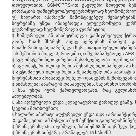
პერიოდულობით, GSM/GPRS-ით ქსელური მოდული მეშვ
ინფორმაციის დაშიფრული/ელექტრონულად ხელმოწერილი ტ
ლ) სალარო აპარატში ჩამონტაჟებულ მეხსიერებაზ
მეხსიერებაზე უნდა ინახებოდეს ელექტრონული ჟურ
ელექტრონულად ხელმოწერილი ფორმატით;
მ) სიმეტრიული ან ასიმეტრიული დაშიფრვა/ელექტრო
როგორც სსა-ს მხარეს, ასევე სერვერის მხარეს),
საერთაშორისოდ აღიარებული სერტიფიცირებული სტანდა
სსა-ის მუშაობის მთელ პერიოდში და შეესაბამებოდეს
AES
ნ) ავტომატური ბლოკირების შესაძლებლობა, თუ მოლარ
ო) ავტომატური ბლოკირების შესაძლებლობა ჩეკის ან ს
პ) ავტომატური ბლოკირების შესაძლებლობა აპარატის
მეხსიერებასთან არასანქცირებული დაშვების შემთხვევაში;
ჟ) ნიშანდება: აპარატის დასახელების, საქარხნო ნომრი
7. სსა უნდა იყოს ქართულენოვანი, რაც გულისხმო
შესაძლებლობას.
8. სსა აღჭურვილი უნდა კლავიატურით ქართულ ენაზე.
დამკვეთის მოთხოვნით;
9. სალარო აპარატი აღჭურვილი უნდა იყოს არასანქცირე
10. დამატებით, ამ მუხლის მე-6 პუნქტით გათვალისწინებ
ა)
პრინტერისტიპი: თერმული, მინიმუმ 58
მმ თერმულ ქაღ
ბ)
პრინტერის სიჩქარე: არანაკლებ 15 ხაზი/წმ
.