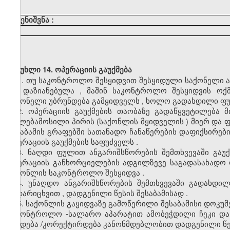
შენიშვნა
:
მუხლი 14. ოპერაციის გაუქმება
1.
თუ
საკონტროლო
შესყიდვით
შესყიდული
საქონელი
არ
დაზიანებულა
,
მაშინ
საკონტროლო
შესყიდვის
ოქმ
საქონელი
უბრუნდება
გამყიდველს
,
ხოლო
გადახდილი
ფ
2.
ოპერაციის
გაუქმების
თაობაზე
გადაწყვეტილება
მ
უფლებამოსილი
პირის
(
საქონლის
მყიდველის
)
მიერ
და
ფ
შესაბამის
გრაფებში
სათანადო
ჩანაწერების
დაფიქსირებ
ოპერაციის
გაუქმების
საფუძველს
.
3.
ნაღდი
ფულით
ანგარიშსწორების
შემთხვევაში
გაუ
ოპერაციის
განხორციელების
ადგილზევე
საგადასახადო
საქონლის
საკონტროლო
შესყიდვა
.
4.
უნაღდო
ანგარიშსწორების
შემთხვევაში
გადახდილ
გადარიცხვით
,
დადგენილი
წესის
შესაბამისად
.
5.
საქონლის
გაყიდვაზე
გამოწერილი
შესაბამისი
დოკუმ
საკონტროლო
-
სალარო
აპარატით
ამობეჭდილი
ჩეკი
და
უქმდება
/
კორექტირდება
კანონმდებლობით
დადგენილი
წ