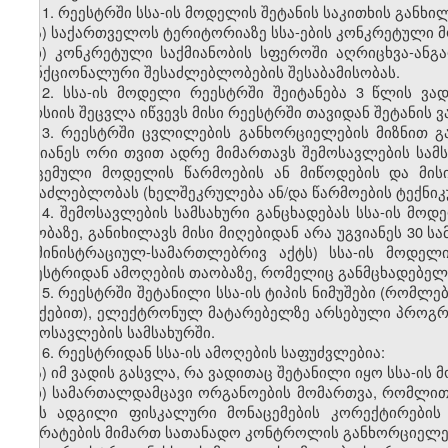
11.
რეესტრში სსა-ის მოდელის შეტანის საკითხის განხი
ა) საქართველოს ტერიტორიაზე სსა-ების კონკრეტული 
ბ) კონკრეტული საქმიანობის სფეროში აღრიცხვა-ანგ
ფუნქციონალური შესაძლებლობების შესაბამისობას.
12.
სსა-ის მოდელი რეესტრში შეიტანება 3 წლის ვ
ვერსიის შეცვლა იწვევს მისი რეესტრში თავიდან შეტანის 
13.
რეესტრში ცვლილების განხორციელების მიზნით გ
უგვიანეს ორი თვით ადრე მიმართავს შემოსავლების სამს
მოცემული მოდელის წარმოების ან მიწოდების და მის
შესაძლებლობას (ხელშეკრულება ან/და წარმოების ტექნიკუ
14.
შემოსავლების სამსახური განცხადებას სსა-ის მო
თაობაზე, განიხილავს მისი მიღებიდან არა უგვიანეს 30 
ადმინისტრაციულ-სამართლებრივ აქტს) სსა-ის მოდელ
რეესტრიდან ამოღების თაობაზე, რომელიც განმცხადებელს
15.
რეესტრში შეტანილი სსა-ის ტიპის ნიმუშები (რომლე
ლუქებით), ელექტრონულ მატარებელზე არსებული პროგრამ
შემოსავლების სამსახურში.
16.
რეესტრიდან სსა-ის ამოღების საფუძვლებია:
ა) იმ ვადის გასვლა, რა ვადითაც შეტანილი იყო სსა-ის
ბ) სამართალდამცავი ორგანოების მომართვა, რომლით
აქვს ადგილი ფისკალური მონაცემების კორექტირების
აპარატების მიმართ სათანადო კონტროლის განხორციელე