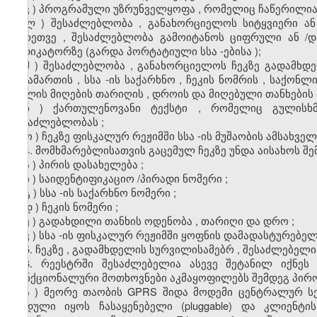
კ
)
პროგრამული
უზრუნველყოფა
,
რომელიც
ჩაწერილი
ლ
)
შესაძლებლობა
,
განახორციელოს
სიტყვიერი
ან
აგრეთვე
,
შესაძლებლობა
გამოიტანოს
ციფრული
ან
/
დ
ინდიკატორზე
(
გარდა
პორტატიული
სსა
-
ებისა
);
მ
)
შესაძლებლობა
,
განახორციელოს
ჩეკზე
გადამხდ
მისამართის
,
სსა
-
ის
საქარხნო
,
ჩეკის
ნომრის
,
საქონლი
ფულის
მიღების
თარიღის
,
დროის
და
მიღებული
თანხების
ნ
)
ქართულენოვანი
ტექსტი
,
რომელიც
გულისხ
შესაძლებლობას
;
ო
)
ჩეკზე
ფისკალურ
რეჟიმში
სსა
-
ის
მუშაობის
ამსახველ
4.
მომხმარებლისათვის
გაცემულ
ჩეკზე
უნდა
აისახოს
შე
ა
)
პირის
დასახელება
;
ბ
)
საიდენტიფიკაციო
/
პირადი
ნომერი
;
გ
)
სსა
-
ის
საქარხნო
ნომერი
;
დ
)
ჩეკის
ნომერი
;
ე
)
გადახდილი
თანხის
ოდენობა
,
თარიღი
და
დრო
;
ვ
)
სსა
-
ის
ფისკალურ
რეჟიმში
ყოფნის
დამადასტურებე
5.
ჩეკზე
,
გადამხდელის
სურვილისამებრ
,
შესაძლებელი
6.
რეესტრში
შესაძლებელია
ასევე
შეტანილ
იქნეს
ფუნქციონალური
მოთხოვნები
აკმაყოფილებს
შემდეგ
პირ
ა
)
მეორე
თაობის
GPRS
შიდა
მოდემი
ცენტრალურ
ს
მოდული
იყოს
ჩასაყენებელი
(pluggable)
და
კლიენტის