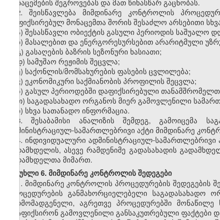
მონაცემების
შეგროვებას
და
მათ
წინასწარ
გაცნობას
.
2.
შეისწავლება
მიმდინარე
კონტროლის
პროცედურ
დაფიქსირებულ
მონაცემთა
შორის
შესაძლო
არსებითი
სხვ
ა
)
შესასწავლი
ობიექტის
გასული
პერიოდის
საშუალო
დ
ბ
)
მასალებით
და
ენერგორესურსებით
არარიტმული
უზრ
გ
)
გასაღების
ბაზრის
სეზონური
ხასიათი
;
დ
)
სამუშაო
რეჟიმის
შეცვლა
;
ე
)
საქონლის
/
მომსახურების
ფასების
ცვლილება
;
ვ
)
ეკონომიკური
საქმიანობის
პროფილის
შეცვლა
;
ზ
)
გასულ
პერიოდებში
დაფიქსირებული
თანამშრომელთ
თ
)
საგადასახადო
ორგანოს
მიერ
გამოვლენილი
სამარ
ი
)
სხვა
სათანადო
ინფორმაცია
.
3.
შესაბამისი
ანალიზის
შემდეგ
,
გამოიცემა
საგ
ადმინისტრაციულ
-
სამართლებრივი
აქტი
მიმდინარე
კონტ
4.
ინდივიდუალური
ადმინისტრაციულ
-
სამართლებრივი
გადამხდელის
,
ასევე
რამდენიმე
გადასახადის
გადამხდე
გადამხდელთა
მიმართ
.
მუხლი
6.
მიმდინარე
კონტროლის
შედეგები
1.
მიმდინარე
კონტროლის
პროცედურების
შედეგების
შ
პროცედურების
განმახორციელებელი
საგადასახადო
ო
წარმომადგენელი
,
აგრეთვე
პროცედურებში
მონაწილე
დააფიქსირონ
გამოვლენილი
განსაკუთრებული
ფაქტები
დ