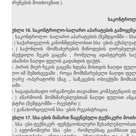
დაბრუნების
მოთხოვნით
).
საკონტრო
მუხლი 16. საკონტროლო-სალარო აპარატების გამოყენე
1.
საკონტროლო
-
სალარო
აპარატების
(
შემდგომში
–
სს
ა
)
საქართველოს
კანონმდებლობით
სსა
-
ების
ექსპლუატ
ბ
)
საქონლის
/
მომსახურების
მიწოდების
ღირებულებ
ამობეჭდილი
ჩეკის
გაცემა
,
რომელიც
ადასტურებს
სა
შესაბამისი
ნაღდი
ფულის
გადახდის
ფაქტს
.
2.
პირის
მიერ
ჩეკის
გაცემა
ხდება
მისთვის
ნაღდი
ფულ
ხოლო
იმ
შემთხვევაში
,
როცა
მომხმარებელი
ნაღდი
ფულ
მოლარე
-
ოპერატორს
(
მაგ
.
,
საზკვების
ობიექტში
მომსა
ვადაში
.
3.
საგადასახადო
ორგანოები
თავიანთი
კომპეტენციის
ფ
ა
)
აწარმოონ
მომხმარებლებთან
ნაღდი
ფულით
ანგ
რეესტრი
(
შემდგომში
–
რეესტრი
);
ბ
)
განახორციელონ
სსა
-
ების
რეგისტრაცია
.
მუხლი 17. სსა-ების მიმართ წაყენებული ტექნიკური მოთხ
1.
სსა
-
ები
ტექნიკურ
-
ფუნქციონალური
შესა
ძ
ლებლობათ
ა
)
ავტონომიური
სსა
-
ები
,
რომლებსაც
გააჩნიათ
ყ
მოწყობილობები
,
ინდიკატორი
,
პროცესორი
და
ა
.
შ
.)