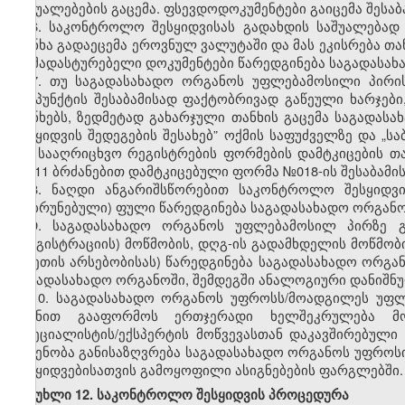
საშუალებების გაცემა. ფსევდოდოკუმენტები გაიცემა შესაბ
6.
საკონტროლო შესყიდვისას გადახდის საშუალებად 
თანხა გადაეცემა ეროვნულ ვალუტაში და მას ეკისრება თ
დამადასტურებელი დოკუმენტები წარედგინება საგადასა
7.
თუ საგადასახადო ორგანოს უფლებამოსილი პირის 
ქვეპუნქტის შესაბამისად ფაქტ
ობრივად
გაწეული ხარჯებ
თანხებს, ზედმეტად გახარჯული თანხის გაცემა საგად
შესყიდვის შედეგების შესახებ” ოქმის საფუძველზე და „
და სააღრიცხვო რეგისტრების ფორმების დამტკიცების თა
№511 ბრძანებით დამტკიცებული ფორმა №018-ის შესაბამის
8.
ნაღდი ანგარიშსწორებით საკონტროლო შესყიდვის
დაბრუნებული) ფული წარედგინება საგადასახადო ორგან
9.
საგადასახადო ორგანოს უფლებამოსილ პირზე გ
(რეგისტრაციის) მოწმობის, დღგ-ის გადამხდელის მოწმობი
(ასეთის არსებობისას) წარედგინება საგადასახადო ორგ
საგადასახადო ორგანოში, შემდეგში ანალოგიური დანიშნუ
10.
საგადასახადო ორგანოს უფროსს/მოადგილეს უფლ
მიზნით გააფორმოს ერთჯერადი ხელშეკრულება მოწ
(სპეციალისტის/ექსპერტის მოწვევასთან დაკავშირებული 
ოდენობა განისაზღვრება საგადასახადო ორგანოს უფროს
შესყიდვებისათვის გამოყოფილი ასიგნებების ფარგლებში.
მუხლი 12. საკონტროლო შესყიდვის პროცედურა