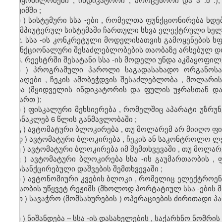
რეჟიმში
;
ბ
)
სისტემური
სსა
-
ები
,
რომელთა
ფუნქციონირება
ხდე
-
კომპიუტერულ
სისტემაში
ჩართული
სხვა
ელექტრული
ხელ
2.
სსა
-
ის
კონკრეტული
მოდელისათვის
გამოყენების
ს
-
ფუნქციონალური
შესაძლებლობების
თაობაზე
არსებულ
დ
3.
რეესტრში
შესატანი
სსა
-
ის
მოდელი
უნდა
აკმაყოფილ
ა
)
პროგრამული
პაროლი
საგადასახადო
ორგანოსა
გასაღები
,
ჩეკის
ამობეჭდვის
შესაძლებლობა
,
მოლარი
უჯრა
(
მყიდველის
ინდიკატორის
და
ფულის
უჯრასთან
და
მიმართ
);
ბ
)
ფისკალური
მეხსიერება
,
რომელშიც
აპარატი
უზრუ
არანაკლებ
6
წლის
განმავლობაში
;
გ
)
ავტომატური
ბლოკირება
,
თუ
მოლარემ
არ
მიიღო
ფი
დ
)
ავტომატური
ბლოკირება
,
ჩეკის
ან
საკონტროლო
ლ
ე
)
ავტომატური
ბლოკირება
იმ
შემთხვევაში
,
თუ
მოლარ
ვ
)
ავტომატური
ბლოკირება
სსა
-
ის
გაუმართაობის
,
არასანქცირებული
დაშვების
შემთხვევაში
;
ზ
)
ავტონომიური
კვების
ბლოკი
,
რომელიც
ელექტროენ
მუშაობის
უწყვეტ
რეჟიმს
(
მხოლოდ
პორტატიულ
სსა
-
ების
თ
)
სავაჭრო
(
მომსახურების
)
ოპერაციების
ძირითადი
პ
;
ი
)
ნიშანდება
–
სსა
-
ის
დასახელების
,
საქარხნო
ნომრის