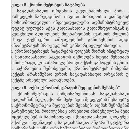
მუხლი 8. ქრონომეტრაჟის ჩატარება
1.
საგადასახადო ორგანოს უფლებამოსილი პირი 
გადამხდელს წარუდგინოს თავისი პირადობის დამადასტ
უფროსის/მოადგილის ინდივიდუალური ადმინისტრაციუ
შემდეგაც უფლება აქვს გადასახადის გადამხდელისგან ც
განკუთვნილი ადგილების მდებარეობის, ფართის მფლობ
ან სხვა ტექნიკური საშუალებების განთავსების ადგ
ქრონომეტრაჟის პროცედურის განხორციელებისათვის.
2.
ქრონომეტრაჟის ჩატარების დღეებს შორის ინტერვალ
3.
საგადასახადო საგუშაგოს შემოღება ხდება შესაბა
ადმინისტრაციულ-სამართლებრივი აქტის გამოცემის გზით.
4.
საჭიროების შემთხვევაში, ქრონომეტრაჟის მიმდინ
ობიექტის არასამუშაო დროს საგადასახადო ორგანოს უ
ობიექტზე არსებული სათავსოები.
მუხლი 9. ოქმი „ქრონომეტრაჟის შედეგების შესახებ”
1.
ქრონომეტრაჟის მიმდინარეობისას საგადასა
გათვალისწინებულ, „ქრონომეტრაჟის შედეგების შესახებ” 
2.
„ქრონომეტრაჟის შედეგების შესახებ” ოქმის
შენიშვნა
და გარემოებები, რომლებსაც არსებითი მნიშვნელობა შეი
მტკიცებულებების ჩამონათვალი (საგადასახადო დოკუმენ
სასაქონლო ზედნადები, საგადასახადო ანგარიშ-ფაქტურა
დაფიქსირების ტექნიკური საშუალებებით მოპოვებული ინფო