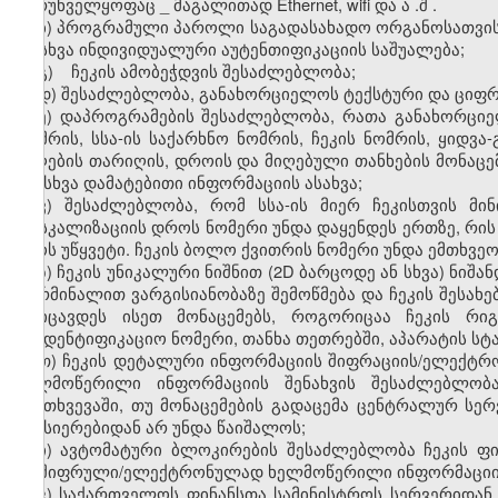
უზრუნველყოფაც
_
მაგალითად
Ethernet, wifi
და
ა
.
შ
.
ბ) პროგრამული პაროლი საგადასახადო ორგანოსათვის 
ან სხვა ინდივიდუალური აუტენთიფიკაციის საშუალება;
გ) ჩეკის ამობეჭდვის შესაძლებლობა;
დ) შესაძლებლობა, განახორციელოს ტექსტური და ციფრ
ე) დაპროგრამების შესაძლებლობა, რათა განახორციელ
ნომრის, სსა-ის საქარხნო ნომრის, ჩეკის ნომრის, ყიდვა
მიღების თარიღის, დროის და მიღებული თანხების მონაცე
და სხვა დამატებითი ინფორმაციის ასახვა;
ვ) შესაძლებლობა, რომ სსა-ის მიერ ჩეკისთვის მი
ფისკალიზაციის დროს ნომერი უნდა დაყენდეს ერთზე, რის
იყოს უწყვეტი. ჩეკის ბოლო ქვითრის ნომერი უნდა ემთხვე
ზ) ჩეკის უნიკალური ნიშნით (2D ბარცოდე ან სხვა) ნი
ტერმინალით ვარგისიანობაზე შემოწმება და ჩეკის შესახ
მოიცავდეს ისეთ მონაცემებს, როგორიცაა ჩეკის რი
საიდენტიფიკაციო ნომერი, თანხა თეთრებში, აპარატის ს
თ) ჩეკის დეტალური ინფორმაციის შიფრაციის/ელექტ
ხელმოწერილი ინფორმაციის შენახვის შესაძლებლობ
შემთხვევაში
,
თუ მონაცემების გადაცემა ცენტრალურ სერ
მეხსიერებიდან არ უნდა წაიშალოს;
ი) ავტომატური ბლოკირების შესაძლებლობა ჩეკის ფი
დაშიფრული/ელექტრონულად ხელმოწერილი ინფორმაციის 
კ) საქართველოს ფინანსთა სამინისტროს სერვერიდან 