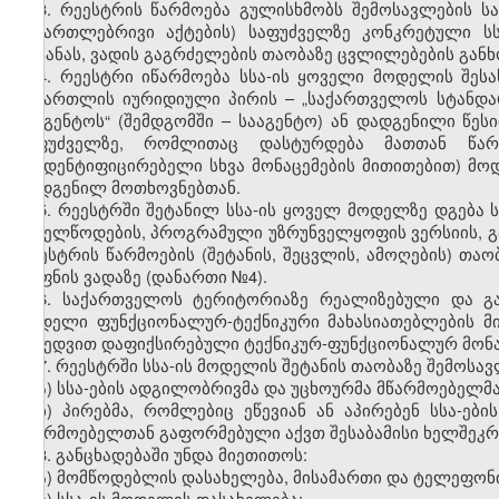
3.
რეესტრის წარმოება გულისხმობს შემოსავლების სა
სამართლებრივი აქტების) საფუძველზე კონკრეტული სს
შეტანას, ვადის გაგრძელების თაობაზე ცვლილებების გან
4.
რეესტრი იწარმოება სსა-ის ყოველი მოდელის შესა
სამართლის იურიდიული პირის – „საქართველოს სტანდა
სააგენტოს“ (შემდგომში – სააგენტო) ან დადგენილი წეს
საფუძველზე, რომლითაც დასტურდება მათთან წარ
მაიდენტიფიცირებელი სხვა მონაცემების მითითებით) მოდ
დადგენილ მოთხოვნებთან.
5.
რეესტრში შეტანილ სსა-ის ყოველ მოდელზე დგება ს
სახელწოდების, პროგრამული უზრუნველყოფის ვერსიის, გა
რეესტრის წარმოების (შეტანის, შეცვლის, ამოღების) თა
ყოფნის ვადაზე (დანართი №4).
6.
საქართველოს ტერიტორიაზე რეალიზებული და გად
მოდელი ფუნქციონალურ-ტექნიკური მახასიათებლების მი
მიხედვით დაფიქსირებული ტექნიკურ-ფუნქციონალურ მონა
7.
რეესტრში სსა-ის მოდელის შეტანის თაობაზე შემოსავ
ა) სსა-ების ადგილობრივმა და უცხოურმა მწარმოებელმა
ბ) პირებმა, რომლებიც ეწევიან ან აპირებენ სსა-ებ
მწარმოებელთან გაფორმებული აქვთ შესაბამისი ხელშეკრ
8.
განცხადებაში უნდა მიეთითოს:
ა) მომწოდებლის დასახელება, მისამართი და ტელეფონ
ბ) სსა-ის მოდელის დასახელება;