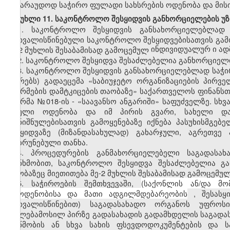
სავარაუდოდ საჭირო ფულადი სახსრების ოდენობა და მისი
მუხლი 11. საკონტროლო შესყიდვის განხორციელების უ
1.
საკონტროლო შესყიდვის განსახორციელებლად
გათვალისწინებული საკონტროლო შესყიდვებისათვის გამო
ინდივიდუალურ
ი
ად
მე-2 მუხლის შესაბამისად გამოცემულ
2.
საკონტროლო შესყიდვა შესაძლებელია განხორციელდ
3.
საკონტროლო შესყიდვის განსახორციელებლად საჭი
(პირებს) გადაეცემა «საბიუჯეტო ორგანიზაციების პირ
ფორმების დამტკიცების თაობაზე» საქართველოს ფინანსთა
ფორმა №018-ის - «საავანსო ანგარიში» საფუძველზე. სხ
სრული ოდენობა და იმ პირის გვარი, სახელი და 
დანიშნულებისათვის გამოყენებაზე იქნება პასუხისმგე
შესყიდვაზე (მიზანდასახულად) გახარჯული, აგრეთვე
დაბრუნებული თანხა.
4.
პროცედურების განმახორციელებელი საგადასა
თანხმობით, საკონტროლო შესყიდვა შესაძლებელია გა
თაობაზეც მიეთითება მე-2 მუხლის შესაბამისად გამოცემუ
5.
საჭიროების შემთხვევაში,
(საქონლის ან/და მომ
რაოდენობისა და მათი ადგილმდებარეობის
, შესასყ
გათვალისწინებით) საგადასახადო ორგანოს უფროს
უფლებამოსილ პირზე გადასახადის გადამხდელის საგადას
მოწმობის ან სხვა სახის ფსევდოდოკუმენტების და 