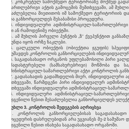
2.
კონკრეტულ
სამოქმედო
ტერიტორიაზე
მოქმედ
გადა
სამართლებრივი
აქტის
გამოცემის
შემთხვევაში
,
ამ
მუხლი
შესაძლებელია
მიეთითოს
იმ
სამოქმედო
ტერიტორიის
და
უნდა
განხორციელდეს
შესაბამისი
პროცედურა
.
3.
ინდივიდუალური
ადმინისტრაციულ
-
სამართლებრივი
ერთ
ან
რამოდენიმე
ობიექტში
.
4.
ამ
მუხლის
პირველი
პუნქტის
„ზ
”
ქვეპუნქტით
განსაზ
არ
უნდა
იყოს
ორზე
ნაკლები
.
5.
ცალკეული
ობიექტის
(
ობიექტთა
ჯგუფის
)
სპეციფი
შემუშავდეს
კონტროლის
განხორციელების
ინდივიდუალუ
6.
საგადასახადო
ორგანოს
უფლებამოსილი
პირი
ვალდ
დამადასტურებელი
(
სამსახურებრივი
)
მოწმობა
და
ს
ადმინისტრაციულ
-
სამართლებრივი
აქტი
კონტროლის
გან
7.
გადასახადის
გადამხდელის
მიერ
,
ინდივიდუალური
ა
შემთხვევაში
,
წარმდგენი
პირი
ინდივიდუალურ
ადმინისტ
შემთხვევაში
ინდივიდუალური
ადმინისტრაციულ
-
სამართლ
8.
ინდივიდუალური
ადმინისტრაციულ
-
სამართლებრივ
დადგენილი
წესით
შესაძლებელია
განხორციელდეს
ელექ
მუხლი
3.
კონტროლის
შედეგების
აღრიცხვა
1.
კონტროლის განხორციელებისას საგადასახად
პროცედურის დასრულებიდან არა უგვიანეს მე-2 სამუშაო
დადგენილი წესით ინახება საგადასახადო ორგანოში.