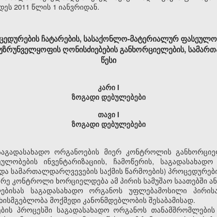
დეს 2011 წლის 1 იანვრიდან.
ედურების ჩატარების, სასაქონლო-მატერიალურ ფასეულობ
 უზრუნველყოფის ღონისძიებების განხორციელების, სამარ
წესი
კარი I
ზოგადი დებულებები
თავი I
ზოგადი
დებულებები
საგადასახადო
ორგანოების
მიერ
კონტროლის
განხორციე
ეულობების
ინვენტარიზაციის
,
ჩამოწერის
,
საგადასახადო
და
სამართალდარღვევების
საქმის
წარმოების
)
პროცედურებ
არე
კონტროლი
ხორციელდება
ამ
პირის
სამუშაო
საათებში
ან
ებისას
საგადასახადო
ორგანოს
უფლებამოსილი
პირის
უხისმგებლობა
მოქმედი
კანონმდებლობის
შესაბამისად
.
ბის
პროცესში
საგადასახადო
ორგანოს
თანამშრომლების