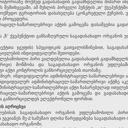
რიტორიაზე
მოქმედ
გადასახადის
გადამხდელთა
მიმართ
ინ
ის
შემთხვევაში
,
ამ
მუხლის
პირველი
პუნქტის
„თ
”
ქვეპუნქტში
მოქმედო
ტერიტორიის
დასახელება
(
კონკრეტული
ქუჩების
,
ი
პროცედურა
.
რაციულ
-
სამართლებრივი
აქტის
გამოცემა
დასაშვებია
გადა
ს
„ზ
”
ქვეპუნქტით
განსაზღვრული
საგადასახადო
ორგანოს
უ
იექტთა
ჯგუფის
)
სპეციფიკის
გათვალისწინებით
,
საგადასა
ციელების
ინდივიდუალური
მეთოდები
.
ლებამოსილი
პირი
ვალდებულია
გადასახადის
გადამხდელ
ბრივი
)
მოწმობა
და
საგადასახადო
ორგანოს
უფლება
ვი
აქტი
კონტროლის
განხორციელების
თაობაზე
.
მიერ
,
ინდივიდუალური
ადმინისტრაციულ
-
სამართლებრივი
ნდივიდუალურ
ადმინისტრაციულ
-
სამართლებრივი
აქტზე
აკ
მინისტრაციულ
-
სამართლებრივი
აქტი
ჩაბარებულად
ითვლებ
ტრაციულ
-
სამართლებრივი
აქტის
გამოცემა
და
გადასახად
ა
განხორციელდეს
ელექტრონული
ფორმით
.
ის
აღრიცხვა
ებისას საგადასახადო ორგანოს უფლებამოსილი პირი
უგვიანეს მე-2 სამუშაო დღისა წარედგინება საგადასახად
დასახადო ორგანოში.