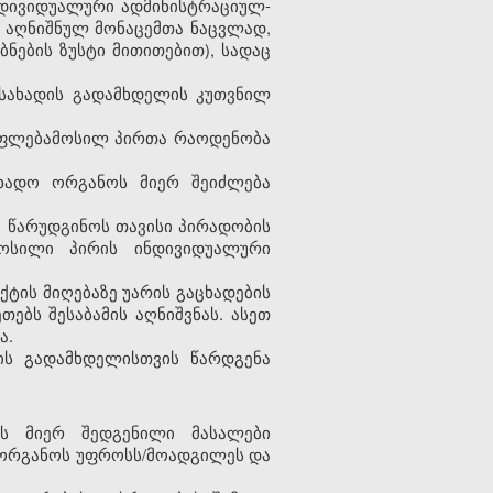
დივიდუალური
ადმინისტრაციულ
-
აღნიშნულ
მონაცემთა
ნაცვლად
,
უბნების
ზუსტი
მითითებით
),
სადაც
სახადის
გადამხდელის
კუთვნილ
ფლებამოსილ
პირთა
რაოდენობა
ხადო
ორგანოს
მიერ
შეიძლება
ს
წარუდგინოს
თავისი
პირადობის
მოსილი პირის
ინდივიდუალური
აქტის
მიღებაზე
უარის
გაცხადების
ეთებს
შესაბამის
აღნიშვნას
.
ასეთ
ა
.
ის
გადამხდელისთვის
წარდგენა
ს მიერ შედგენილი მასალები
ო ორგანოს უფროსს/მოადგილეს და