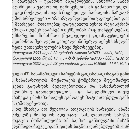
დ) მხარეები – უკანონო მსჯავრდების, სისხლის სამა
დაპატიმრების უკანონოდ გამოყენების ან გამასწორებელ
შედეგად მოქალაქისათვის მიყენებული ზარალის ანაზღაუ
ე) მოსარჩელეები – არასრულწლოვანთა უფლებების და
ვ) მხარეები, რომლებიც დადგენილი წესით რეგისტრი
ბაზაში და იღებენ საარსებო შემწეობას, რაც დასტურდება 
ზ) მხარეები – წინასწარი (შუალედური) გადაწყვეტილები
2. კანონით შეიძლება გათვალისწინებულ იქნეს სახელ
მხარეთა გათავისუფლების სხვა შემთხვევებიც.
საქართველოს 2003 წლის 20 ივნისის კანონი №2450 – სსმ I, №20, 11.0
საქართველოს 2006 წლის 13 ივლისის კანონი №3435 - სსმ I, №32, 31.
საქართველოს 2007 წლის 28 დეკემბრის კანონი №5669 - სსმ I, №1, 03
მუხლი 47. სასამართლო ხარჯების გადასახადისაგან გა
1. სასამართლოს, მოქალაქის ქონებრივი მდგომარე
ხარჯების გადახდის შეუძლებლობას და სასამართლოს
ნაწილობრივ გაათავისუფლოს იგი სახელმწიფო ბიუჯე
თაობაზედაც მოსამართლეს გამოაქვს მოტივირებული განჩ
​1
1
.
(ამოღებულია).
2. თუ მხარეს არ შეუძლია ადვოკატის ხარჯების ანა
საფუძველზე მოიწვიოს ადვოკატი სახელმწიფოს ხარჯზ
ადვოკატის მონაწილეობა ამ საქმის განხილვაში მიზან
სახელმწიფო ბიუჯეტიდან დავის საგნის ღირებულების 4 