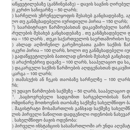
გადაწყვეტილებაზე (განჩინებაზე) – დავის საგნის ღირებუ
დ) კერძო საჩივარზე – 50 ლარს;
ე) სარჩელის უზრუნველყოფის შესახებ განცხადებაზე, ა
ხოლო თუ განმცხადებელი იურიდიული პირია – 150 ლარს;
​1
ე
)
საარბიტრაჟო
წარმოებასთან
დაკავშირებული
სარ
აღსრულების
შესახებ
განცხადებაზე
,
თუ
განმცხადებელი
პირია
– 150
ლარს
,
თუკი
საქართველოს
საერთაშორისო
ხ
ვ) ახლად აღმოჩენილ გარემოებათა გამო საქმის წარ
ფიზიკური პირია – 100 ლარს, ხოლო თუ განმცხადებელი იუ
ზ) გადაწყვეტილების ბათილად ცნობის შესახებ განცხადე
თ) არაქონებრივ დავაზე – 100 ლარს, სააპელაციო და საკ
ი) დაკარგული საქმის წარმოების აღდგენასთან დაკავშ
დაიკარგა – 100 ლარს;
კ) თამასუქის ან ჩეკის თაობაზე სარჩელზე – 100 ლარს
ლარს;
ლ) უდავო წარმოების საქმეზე – 50 ლარს, სააპელაციო და
​1
1
. „საცხოვრებელი სადგომით სარგებლობისას წა
გამომდინარე მოთხოვნის თაობაზე საქმეზე სახელმწიფო ბა
2. მაგისტრატი მოსამართლის განსჯად საქმეზე სახელმ
მუხლის პირველი ნაწილით დადგენილი ოდენობის ნახევარ
3. სახელმწიფო ბაჟის ოდენობა:
ა) პირველი ინსტანციის სასამართლოში არ უნდა აღემა