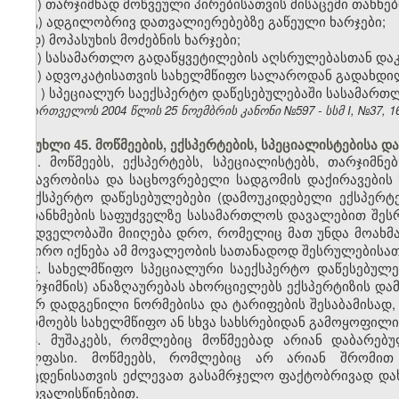
ბ) თარჯიმნად მოწვეული პირებისათვის მისაცემი თანხებ
გ) ადგილობრივ დათვალიერებებზე გაწეული ხარჯები;
დ) მოპასუხის მოძებნის ხარჯები;
ე) სასამართლო გადაწყვეტილების აღსრულებასთან დაკ
ვ) ადვოკატისათვის სახელმწიფო სალაროდან გადახდი
ზ
)
სპეციალურ საექსპერტო დაწესებულებაში სასამართლო
საქართველოს 2004 წლის 25 ნოემბრის კანონი №597 - სსმ I, №37, 16.
მუხლი 45. მოწმეების, ექსპერტების, სპეციალისტებისა დ
1. მოწმეებს, ექსპერტებს, სპეციალისტებს, თარჯიმ
მგზავრობისა და საცხოვრებელი სადგომის დაქირავების 
საექსპერტო დაწესებულებები (დამოუკიდებელი ექსპერტე
შეთანხმების საფუძველზე სასამართლოს დავალებით შესრ
მხედველობაში მიიღება დრო, რომელიც მათ უნდა მოახმ
საჭირო იქნება ამ მოვალეობის სათანადოდ შესრულებისათვ
2. სახელმწიფო სპეციალური საექსპერტო დაწესებულე
თარჯიმნის) ანაზღაურებას ახორციელებს ექსპერტიზის და
მიერ დადგენილი ნორმებისა და ტარიფების შესაბამისად, 
წარმოებს სახელმწიფო ან სხვა სახსრებიდან გამოყოფილ
3. მუშაკებს, რომლებიც მოწმეებად არიან დაბარე
ხელფასი. მოწმეებს, რომლებიც არ არიან შრომით 
მოცდენისათვის ეძლევათ გასამრჯელო ფაქტობრივად და
გათვალისწინებით.