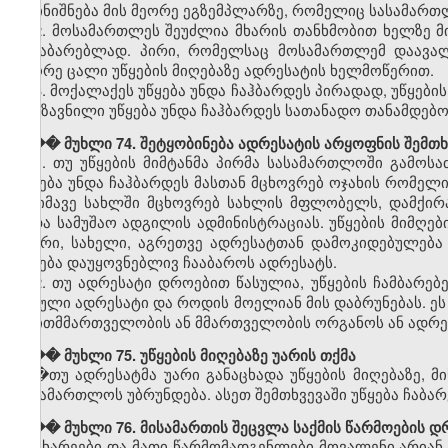
აღინიშნება მის მეორე ეგზემპლარზე, რომელიც სასამართ
2. მოსამართლეს შეუძლია მხარის თანხმობით ხელზე მი
ჩასაბარებლად. პირი, რომელსაც მოსამართლემ დაავალ
მეორე ცალი უწყების მიღებაზე ადრესატის ხელმოწერით.
3. მოქალაქეს უწყება უნდა ჩაჰბარდეს პირადად, უწყებ
გაგზავნილი უწყება უნდა ჩაჰბარდეს სათანადო თანამდებო
��� მუხლი 74. შეტყობინება ადრესატის არყოფნის შემთხ
1. თუ უწყების მიმტანმა პირმა სასამართლოში გამოს
უწყება უნდა ჩაჰბარდეს მასთან მცხოვრებ ოჯახის რომელ
� იმავე სახლში მცხოვრებ სახლის მფლობელს, დამქირავ
ანდა სამუშაო ადგილის ადმინისტრაციას. უწყების მიმღე
გვარი, სახელი, აგრეთვე ადრესატთან დამოკიდებულება 
უწყება დაუყოვნებლივ ჩააბაროს ადრესატს.
2. თუ ადრესატი დროებით წასულია, უწყების ჩამბარებ
წასული ადრესატი და როდის მოელიან მის დაბრუნებას. ე
თვითმმართველობის ან მმართველობის ორგანოს ან ადრეს
��� მუხლი 75. უწყების მიღებაზე უარის თქმა
�თუ ადრესატმა უარი განაცხადა უწყების მიღებაზე, მი
სასამართლოს უბრუნდება. ასეთ შემთხვევაში უწყება ჩაბ
��� მუხლი 76. მისამართის შეცვლა საქმის წარმოების დ
მხარეები და მათი წარმომადგენლები მოვალენი არიან