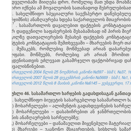
მხედველობაში მიიღება დრო, რომელიც მათ უნდა მოახმ
საჭირო იქნება ამ მოვალეობის სათანადოდ შესრულებისათვ
2. სახელმწიფო სპეციალური საექსპერტო დაწესებულე
თარჯიმნის) ანაზღაურება ხდება საქართველოს მთავრობის
1
2
. სასამართლოს დავალებით ფაქტების კონსტატაციი
მიერ დადგენილი საფასურების შესაბამისად იმ პირის მ
ადგილზე დათვალიერების შესახებ ფაქტების კონსტატა
ფაქტების კონსტატაციის შემთხვევაში – მხარეების მიერ თ
3. მუშაკებს, რომლებიც მოწმეებად არიან დაბარე
ხელფასი. მოწმეებს, რომლებიც არ არიან შრომით 
მოცდენისათვის ეძლევათ გასამრჯელო ფაქტობრივად და
გათვალისწინებით.
საქართველოს 2004 წლის 25 ნოემბრის კანონი №597 - სსმ I, №37, 16.
საქართველოს 2007 წლის 28 დეკემბრის კანონი №5669 - სსმ I, №1, 03
საქართველოს 2012 წლის 8 მაისის კანონი №6145 – ვებგვერდი, 17.0
მუხლი 46. სასამართლო ხარჯების გადახდისაგან განთა
1. სახელმწიფო ბიუჯეტის სასარგებლოდ სასამართლო ხ
ა) მოსარჩელეები – ალიმენტის გადახდევინების სარჩელ
ბ) მოსარჩელეები – დასახიჩრებით ან ჯანმრთელობის
ზიანის ანაზღაურების სარჩელებზე;
გ) მოსარჩელეები – დანაშაულით მიყენებული მატერიალ
დ) მხარეები – უკანონო მსჯავრდების, სისხლის სამა