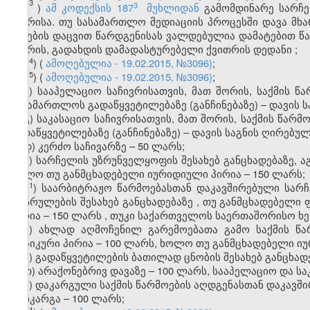
3
​3
ა
)
ამ კოდექსის
187
მუხლიდან
გამომდინარე სარჩე
​
ლარისა. თუ
სასამართლო
მედიაციის პროცესში დავა მხ
წესების დაცვით წარდგენისას ვალდებულია დამატებით წა
ლარის, გადახდის დამადასტურებელი ქვითრის დედანი
;
​4
ა
)
(
ამოღებულია - 19.02.2015, №3096)
;
​5
ა
)
(
ამოღებულია - 19.02.2015, №3096)
;
ბ) სააპელაციო საჩივრისათვის, მათ შორის, საქმის წ
სასამართლოს გადაწყვეტილებაზე (განჩინებაზე) – დავის ს
გ) საკასაციო საჩივრისათვის, მათ შორის, საქმის წარ
გადაწყვეტილებაზე (განჩინებაზე) – დავის საგნის ღირებუ
დ) კერძო საჩივარზე – 50 ლარს;
ე) სარჩელის უზრუნველყოფის შესახებ განცხადებაზე, ა
ხოლო თუ განმცხადებელი იურიდიული პირია – 150 ლარს;
​1
ე
)
საარბიტრაჟო
წარმოებასთან
დაკავშირებული
სარ
აღსრულების
შესახებ
განცხადებაზე
,
თუ
განმცხადებელი
პირია
– 150
ლარს
,
თუკი
საქართველოს
საერთაშორისო
ხ
ვ) ახლად აღმოჩენილ გარემოებათა გამო საქმის წარ
ფიზიკური პირია – 100 ლარს, ხოლო თუ განმცხადებელი იუ
ზ) გადაწყვეტილების ბათილად ცნობის შესახებ განცხადე
თ) არაქონებრივ დავაზე – 100 ლარს, სააპელაციო და საკ
ი) დაკარგული საქმის წარმოების აღდგენასთან დაკავშ
დაიკარგა – 100 ლარს;
​1