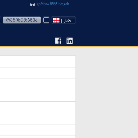
ვერსია შშმპ-სთვის
რეგისტრაცია
| ᲥᲐᲠ