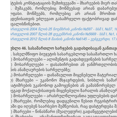
ფაქტების კონსტატაციის შემთხვევაში – მხარეების მიერ თ
3. მუშაკებს, რომლებიც მოწმეებად არიან დაბარე
ხელფასი. მოწმეებს, რომლებიც არ არიან შრომით 
მოცდენისათვის ეძლევათ გასამრჯელო ფაქტობრივად და
გათვალისწინებით.
საქართველოს 2004 წლის 25 ნოემბრის კანონი №597 - სსმ I, №37, 16.
საქართველოს 2007 წლის 28 დეკემბრის კანონი №5669 - სსმ I, №1, 03
საქართველოს 2012 წლის 8 მაისის კანონი №6145 – ვებგვერდი, 17.0
მუხლი 46. სასამართლო ხარჯების გადახდისაგან განთა
1. სახელმწიფო ბიუჯეტის სასარგებლოდ სასამართლო ხ
ა) მოსარჩელეები – ალიმენტის გადახდევინების სარჩელ
ბ) მოსარჩელეები – დასახიჩრებით ან ჯანმრთელობის
ზიანის ანაზღაურების სარჩელებზე;
გ) მოსარჩელეები – დანაშაულით მიყენებული მატერიალ
დ) მხარეები – უკანონო მსჯავრდების, სისხლის სამა
დაპატიმრების უკანონოდ გამოყენების ან გამასწორებელ
შედეგად მოქალაქისათვის მიყენებული ზარალის ანაზღაუ
ე) მოსარჩელეები – არასრულწლოვანთა უფლებების და
ვ) მხარეები, რომლებიც დადგენილი წესით რეგისტრი
ბაზაში და იღებენ საარსებო შემწეობას, რაც დასტურდება 
ზ) მხარეები – წინასწარი (შუალედური) გადაწყვეტილები
თ) მხარეები − არამართლზომიერად გადაადგილებული