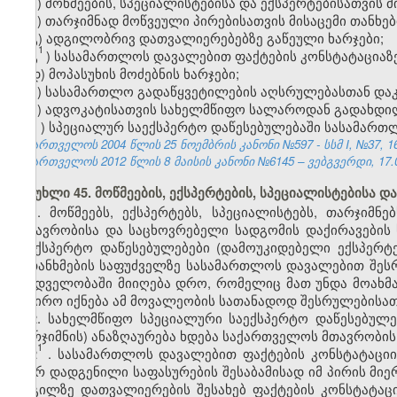
ა) მოწმეების, სპეციალისტებისა და ექსპერტებისათვის მ
ბ) თარჯიმნად მოწვეული პირებისათვის მისაცემი თანხებ
გ) ადგილობრივ დათვალიერებებზე გაწეული ხარჯები;
1
გ
) სასამართლოს დავალებით ფაქტების კონსტატაციაზე
დ) მოპასუხის მოძებნის ხარჯები;
ე) სასამართლო გადაწყვეტილების აღსრულებასთან დაკ
ვ) ადვოკატისათვის სახელმწიფო სალაროდან გადახდი
ზ
)
სპეციალურ საექსპერტო დაწესებულებაში სასამართლო
საქართველოს 2004 წლის 25 ნოემბრის კანონი №597 - სსმ I, №37, 16.
საქართველოს 2012 წლის 8 მაისის კანონი №6145 – ვებგვერდი, 17.0
მუხლი 45. მოწმეების, ექსპერტების, სპეციალისტებისა დ
1. მოწმეებს, ექსპერტებს, სპეციალისტებს, თარჯიმ
მგზავრობისა და საცხოვრებელი სადგომის დაქირავების 
საექსპერტო დაწესებულებები (დამოუკიდებელი ექსპერტე
შეთანხმების საფუძველზე სასამართლოს დავალებით შესრ
მხედველობაში მიიღება დრო, რომელიც მათ უნდა მოახმ
საჭირო იქნება ამ მოვალეობის სათანადოდ შესრულებისათვ
2. სახელმწიფო სპეციალური საექსპერტო დაწესებულე
თარჯიმნის) ანაზღაურება ხდება საქართველოს მთავრობის
1
2
. სასამართლოს დავალებით ფაქტების კონსტატაციი
მიერ დადგენილი საფასურების შესაბამისად იმ პირის მ
ადგილზე დათვალიერების შესახებ ფაქტების კონსტატა