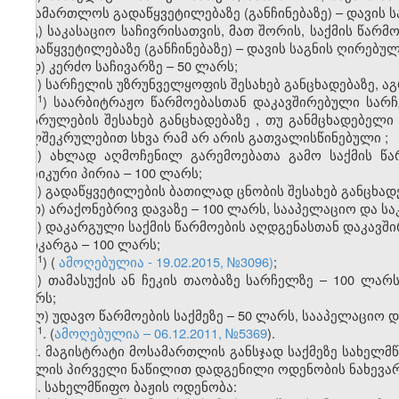
სასამართლოს გადაწყვეტილებაზე (განჩინებაზე) – დავის ს
გ) საკასაციო საჩივრისათვის, მათ შორის, საქმის წარ
გადაწყვეტილებაზე (განჩინებაზე) – დავის საგნის ღირებუ
დ) კერძო საჩივარზე – 50 ლარს;
ე) სარჩელის უზრუნველყოფის შესახებ განცხადებაზე, აგ
​1
ე
)
საარბიტრაჟო
წარმოებასთან
დაკავშირებული
სარ
აღსრულების
შესახებ
განცხადებაზე
,
თუ
განმცხადებელი
ხელშეკრულებით
სხვა
რამ
არ
არის
გათვალისწინებული
;
ვ) ახლად აღმოჩენილ გარემოებათა გამო საქმის წარ
ფიზიკური პირია – 100 ლარს;
ზ) გადაწყვეტილების ბათილად ცნობის შესახებ განცხადე
თ) არაქონებრივ დავაზე – 100 ლარს, სააპელაციო და საკ
ი) დაკარგული საქმის წარმოების აღდგენასთან დაკავშ
დაიკარგა – 100 ლარს;
​1
ი
)
(
ამოღებულია - 19.02.2015, №3096)
;
კ) თამასუქის ან ჩეკის თაობაზე სარჩელზე – 100 ლარს
ლარს;
ლ) უდავო წარმოების საქმეზე – 50 ლარს, სააპელაციო და
​1
1
.
(
ამოღებულია – 06.12.2011, №5369
).
2. მაგისტრატი მოსამართლის განსჯად საქმეზე სახელმ
მუხლის პირველი ნაწილით დადგენილი ოდენობის ნახევარ
3. სახელმწიფო ბაჟის ოდენობა: