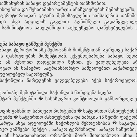
სამსახურის
საბაჟო
დეპარტამენტის თანხმობით.
თხოვნისა და შესაბამისი ხარჯის ანაზღაურების შემთხვევაშ
ო
ტერიტორიიდან გატანა შემოსავლების სამსახურის თანხმ
ა სხვა ადგილის გავლით. აღნიშნული გადაწყვეტილე
 სამინისტროს სახელმწიფო საქვეუწყებო დაწესებულების 
ა საბაჟო გამშვებ პუნქტში
აბაჟო
ტერიტორიაზე შემოტანის მომენტიდან, აგრეთვე სა
ის დასრულების მომენტიდან, ექვემდებარება
საბაჟო
ზედ
ნა ამ მუხლით დადგენილი წესით. ეს ვალდებულება ა
ზღვაო ან საჰაერო სატრანსპორტო საშუალებით საქართვ
ადგილებულ საქონელზე.
აქონლის წარდგენის ვალდებულება აქვს საქართველ
ტორიაზე შემოტანილი საქონლის წარდგენა ხდება:
ამტარ პუნქტებში � სასაზღვრო კონტროლის განხორციელე
თვის გახსნილ საზღვაო პორტებში � სატვირთო მანიფესტის 
ბში � სატვირთო მანიფესტისა და ბარგის 15 წუთში ფაქტო
არდა სხვა ადგილებში საქონლის შემოტანისას � საგადა
აჟო გამშვები პუნქტი
,
საბაჟო
ტერმინალი,
საბაჟო
საწყობი,
 ან საგადასახადო ორგანოს მიერ მითითებული სხვა ნ