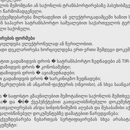
ლის შემომტანი ან საქონლის ტრანსპორტირებაზე პასუხისმგე
სი წარმომადგენელი.
ექვემდებარება მილსადენით ან ელექტროგადამცემი ხაზი
ან საჰაერო სატრანსპორტო საშუალებით საქართველოს ტერ
ლი საქონელი.
ირების ფორმები
რციელდება ელექტრონულად ან წერილობით.
გადი დეკლარირება ხორციელდება ერთ-ერთი შემდეგი დოკუმ
ტით გადაზიდვის დროს � სატრანსპორტო ზედნადები ან TIR-
ადაზიდვის დროს � კონოსამენტი;
ადაზიდვის დროს � ავიაზედნადები;
თ გადაზიდვის დროს � სარკინიგზო ზედნადები;
ეკრულების ან ანგარიშ-ფაქტურის (ინვოისი), ან სხვა საან
ხა � საფოსტო გზავნილებით შემოტანილი საქონლის შემთხვევ
 �ა� და �ბ� ქვეპუნქტებით გათვალისწინებული დოკუმენტ
ვალიერებას ან/და სინჯის/ნიმუშის აღებას და შესაბამისი აქ
ათვალისწინებულ დოკუმენტებზე დამატებით წარედგინება:
ექვემდებარება ნებართვას სერტიფიცირებას სხვა არასა
უმენტი: