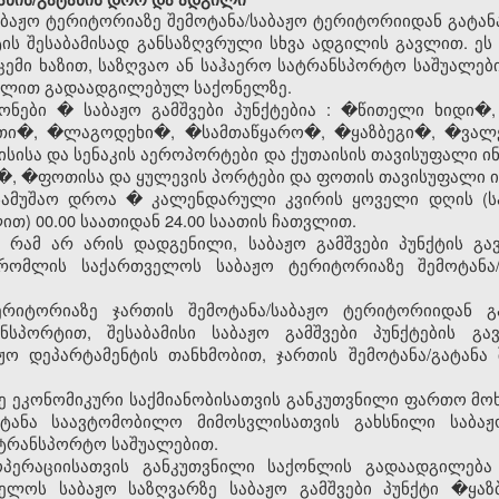
აბაჟო
ტერიტორიაზე შემოტანა/
საბაჟო
ტერიტორიიდან გატან
ტის შესაბამისად განსაზღვრული სხვა ადგილის გავლით. ე
ემი ხაზით, საზღვაო ან საჰაერო სატრანსპორტო საშუალ
ავლით გადაადგილებულ საქონელზე.
ზონები �
საბაჟო გამშვები პუნქტებია
: �წითელი ხიდი�,
უთი�, �ლაგოდეხი�, �სამთაწყარო�, �ყაზბეგი�, �ვალ
სისა და სენაკის აეროპორტები და ქუთაისის თავისუფალი 
, �ფოთისა და ყულევის პორტები და ფოთის თავისუფალი 
ამუშაო დროა � კალენდარული კვირის ყოველი დღის (ს
თ) 00.00 საათიდან 24.00 საათის ჩათვლით.
ა რამ არ არის დადგენილი,
საბაჟო გამშვები პუნქტის
გა
, რომლის საქართველოს
საბაჟო
ტერიტორიაზე შემოტანა
ერიტორიაზე ჯართის შემოტანა/
საბაჟო
ტერიტორიიდან გ
ნსპორტით, შესაბამისი
საბაჟო გამშვები პუნქტების
გავ
აჟო
დეპარტამენტის თანხმობით, ჯართის შემოტანა/გატან
ე ეკონომიკური საქმიანობისათვის განკუთვნილი ფართო მო
ოტანა საავტომობილო მიმოსვლისათვის გახსნილი
საბაჟ
ტრანსპორტო საშუალებით.
ოპერაციისათვის განკუთვნილი საქონლის გადაადგილება
ველოს
საბაჟო
საზღვარზე
საბაჟო გამშვები პუნქტი
�ყაზბ