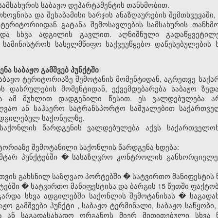
სამსახურის
საბაჟო
დეპარტამენტის თანხმობით.
თხოვნისა და შესაბამისი ხარჯის ანაზღაურების შემთხვევაშ
ო
ტერიტორიიდან გატანა შემოსავლების სამსახურის თანხმ
ა სხვა ადგილის გავლით. აღნიშნული გადაწყვეტილე
 სამინისტროს სახელმწიფო საქვეუწყებო დაწესებულების 
ა საბაჟო გამშვებ პუნქტში
აბაჟო
ტერიტორიაზე შემოტანის მომენტიდან, აგრეთვე სა
ის დასრულების მომენტიდან, ექვემდებარება
საბაჟო
ზედ
ნა ამ მუხლით დადგენილი წესით. ეს ვალდებულება ა
ზღვაო ან საჰაერო სატრანსპორტო საშუალებით საქართვ
ადგილებულ საქონელზე.
აქონლის წარდგენის ვალდებულება აქვს საქართველ
ტორიაზე შემოტანილი საქონლის წარდგენა ხდება:
ამტარ პუნქტებში � სასაზღვრო კონტროლის განხორციელე
თვის გახსნილ საზღვაო პორტებში � სატვირთო მანიფესტის 
ბში � სატვირთო მანიფესტისა და ბარგის 15 წუთში ფაქტო
არდა სხვა ადგილებში საქონლის შემოტანისას � საგადა
აჟო გამშვები პუნქტი
,
საბაჟო
ტერმინალი,
საბაჟო
საწყობი,
 ან საგადასახადო ორგანოს მიერ მითითებული სხვა ნ