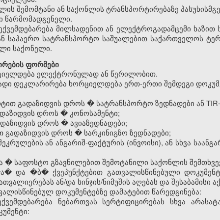
ლის შემომტანი ან საქონლის ტრანსპორტირებაზე პასუხისმგე
სი წარმომადგენელი.
ექვემდებარება მილსადენით ან ელექტროგადამცემი ხაზი
ან საჰაერო სატრანსპორტო საშუალებით საქართველოს ტერ
ლი საქონელი.
ირების ფორმები
რციელდება ელექტრონულად ან წერილობით.
გადი დეკლარირება ხორციელდება ერთ-ერთი შემდეგი დოკუმ
ტით გადაზიდვის დროს � სატრანსპორტო ზედნადები ან TIR-
ადაზიდვის დროს � კონოსამენტი;
ადაზიდვის დროს � ავიაზედნადები;
თ გადაზიდვის დროს � სარკინიგზო ზედნადები;
ეკრულების ან ანგარიშ-ფაქტურის (ინვოისი), ან სხვა საან
ხა � საფოსტო გზავნილებით შემოტანილი საქონლის შემთხვევ
 �ა� და �ბ� ქვეპუნქტებით გათვალისწინებული დოკუმენტ
ვალიერებას ან/და სინჯის/ნიმუშის აღებას და შესაბამისი აქ
ათვალისწინებულ დოკუმენტებზე დამატებით წარედგინება:
ექვემდებარება ნებართვას სერტიფიცირებას სხვა არასა
უმენტი: