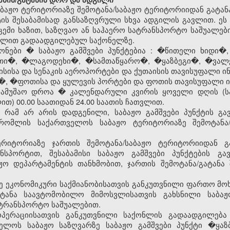
აბაჟო
ტერიტორიაზე შემოტანა/
საბაჟო
ტერიტორიიდან გატან
ტის შესაბამისად განსაზღვრული სხვა ადგილის გავლით. ე
ემი ხაზით, საზღვაო ან საჰაერო სატრანსპორტო საშუალ
ავლით გადაადგილებულ საქონელზე.
ზონები �
საბაჟო გამშვები პუნქტებია
: �წითელი ხიდი�,
უთი�, �ლაგოდეხი�, �სამთაწყარო�, �ყაზბეგი�, �ვალ
სისა და სენაკის აეროპორტები და ქუთაისის თავისუფალი 
, �ფოთისა და ყულევის პორტები და ფოთის თავისუფალი 
ამუშაო დროა � კალენდარული კვირის ყოველი დღის (ს
თ) 00.00 საათიდან 24.00 საათის ჩათვლით.
ა რამ არ არის დადგენილი,
საბაჟო გამშვები პუნქტის
გა
, რომლის საქართველოს
საბაჟო
ტერიტორიაზე შემოტანა
ერიტორიაზე ჯართის შემოტანა/
საბაჟო
ტერიტორიიდან გ
ნსპორტით, შესაბამისი
საბაჟო გამშვები პუნქტების
გავ
აჟო
დეპარტამენტის თანხმობით, ჯართის შემოტანა/გატან
ე ეკონომიკური საქმიანობისათვის განკუთვნილი ფართო მო
ოტანა საავტომობილო მიმოსვლისათვის გახსნილი
საბაჟ
ტრანსპორტო საშუალებით.
ოპერაციისათვის განკუთვნილი საქონლის გადაადგილება
ველოს
საბაჟო
საზღვარზე
საბაჟო გამშვები პუნქტი
�ყაზბ