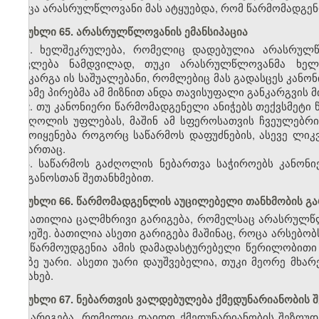
როცა არასრულწლოვანი მას ატყუებდა, რომ წარმომადგენ
მუხლი 65. არასრულწლოვანის ემანსიპაცია
1. ხელშეკრულება, რომელიც დადებულია არასრულწლ
ითვლება ნამდვილად, თუკი არასრულწლოვანმა ხელ
განკარგა ის საშუალებანი, რომლებიც მას გადასცეს კანო
მესამე პირებმა ამ მიზნით ანდა თავისუფალი განკარგვის მ
2. თუ კანონიერი წარმომადგენელი ანიჭებს თექვსმეტ
გაძღოლის უფლებას, მაშინ ამ სფეროსათვის ჩვეულებრივ
გამოიყენება როგორც საწარმოს დაფუძნების, ასევე ლიკ
მიმართაც.
3. საწარმოს გაძღოლის ნებართვა საჭიროებს კანონ
ორგანოსთან შეთანხმებით.
მუხლი 66. წარმომადგენლის აუცილებელი თანხმობის გ
ბათილია ცალმხრივი გარიგება, რომელსაც არასრულწ
გარეშე. ბათილია ასეთი გარიგება მაშინაც, როცა არსებ
არ წარმოუდგენია ამის დამადასტურებელი წერილობითი 
მასზე უარი. ასეთი უარი დაუშვებელია, თუკი მეორე მხ
შესახებ.
მუხლი 67. ნებართვის ვალდებულება ქმედუნარიანობის 
გარიგება, რომელიც დაიდო ქმედუნარიანობის შეზღუდვ