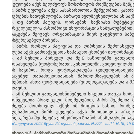
მას უფლება აქვს ხელმყოფს მოსთხოვოს მოქმედების შეწყვე
2. პირს უფლება აქვს სასამართლოს მეშვეობით, კანონ
ცხოვრების საიდუმლოება, პირადი ხელშეუხებლობა ან საქმ
3. თუ პირის პატივის, ღირსების, საქმიანი რეპუტ
გავრცელებულია მასობრივი ინფორმაციის საშუალებებით, მ
მონაცემებს შეიცავს ორგანიზაციის მიერ გაცემული საბ
დაინტერესებულ პირებს.
4. პირს, რომლის პატივისა და ღირსების შემლახველ
უფლება აქვს გამოაქვეყნოს საპასუხო ცნობები ინფორმაციი
5. ამ მუხლის პირველ და მე-2 ნაწილებში გათვალ
გამოსახულება (ფოტოსურათი, კინოფილმი, ვიდეოფილმი და 
არის საჭირო, როცა ფოტოგადაღება (ვიდეოგადაღება 
დაკავებულ თანამდებობასთან, მართლმსაჯულების ან 
მიზნებთან, ანდა ფოტოგადაღება (ვიდეოგადაღება და ა.შ.
საზღაური.
6. ამ მუხლით გათვალისწინებული სიკეთის დაცვა ხო
გამოწვეულია ბრალეული მოქმედებით, პირს შეუძლია მო
შეიძლება მოთხოვილ იქნეს იმ მოგების სახით, რომე
უფლებამოსილ პირს უფლება აქვს მოითხოვოს არაქონ
ანაზღაურება შეიძლება ქონებრივი ზიანის ანაზღაურებისა
საქართველოს 2004 წლის 24 ივნისის კანონი №222 - სსმ I, №19, 15.07
​1
მუხლი 18
. პერსონალური მონაცემების მიღების უფლება