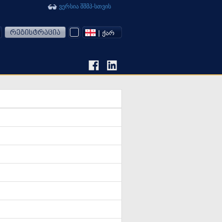
ვერსია შშმპ-სთვის
რეგისტრაცია
| ᲥᲐᲠ