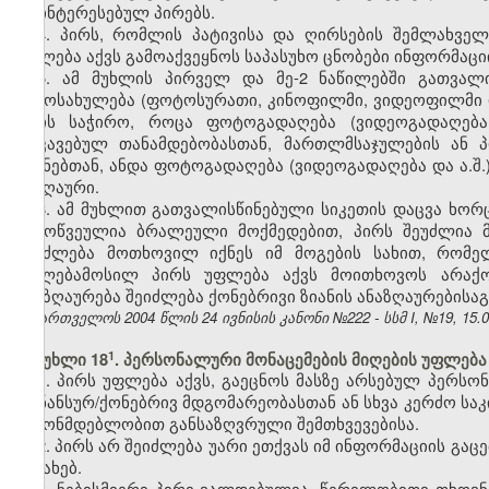
დაინტერესებულ პირებს.
4. პირს, რომლის პატივისა და ღირსების შემლახველ
უფლება აქვს გამოაქვეყნოს საპასუხო ცნობები ინფორმაციი
5. ამ მუხლის პირველ და მე-2 ნაწილებში გათვალ
გამოსახულება (ფოტოსურათი, კინოფილმი, ვიდეოფილმი და 
არის საჭირო, როცა ფოტოგადაღება (ვიდეოგადაღება 
დაკავებულ თანამდებობასთან, მართლმსაჯულების ან 
მიზნებთან, ანდა ფოტოგადაღება (ვიდეოგადაღება და ა.შ.
საზღაური.
6. ამ მუხლით გათვალისწინებული სიკეთის დაცვა ხო
გამოწვეულია ბრალეული მოქმედებით, პირს შეუძლია მო
შეიძლება მოთხოვილ იქნეს იმ მოგების სახით, რომე
უფლებამოსილ პირს უფლება აქვს მოითხოვოს არაქონ
ანაზღაურება შეიძლება ქონებრივი ზიანის ანაზღაურებისა
საქართველოს 2004 წლის 24 ივნისის კანონი №222 - სსმ I, №19, 15.07
​1
მუხლი 18
. პერსონალური მონაცემების მიღების უფლება
1. პირს უფლება აქვს, გაეცნოს მასზე არსებულ პერსო
ფინანსურ/ქონებრივ მდგომარეობასთან ან სხვა კერძო საკ
კანონმდებლობით განსაზღვრული შემთხვევებისა.
2. პირს არ შეიძლება უარი ეთქვას იმ ინფორმაციის გაც
შესახებ.
3. ნებისმიერი პირი ვალდებულია, წერილობითი თხოვნ