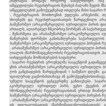
რეგისტრაცია მოიცავს როგორც სახელმწიფო, ისე 
გადაწყვეტილება რეგისტრაციის შესახებ ძალაში შედის მხ
გადაწყვეტილების გამოქვეყნებად ითვლება მისი საჯარო 
4. რეგისტრაციის მოთხოვნის უფლება არსებობს, თ
მოთხოვნებს და რეგისტრაციისათვის წარდგენილი არა
არასამეწარმეო (არაკომერციული) იურიდიული პირის ფი
სამართალს, აღიარებულ ზნეობრივ ნორმებს ან საქართვე
5. მეწარმეთა და არასამეწარმეო (არაკომერციული) ი
ამონაწერების ფორმები განისაზღვრება საქართველოს 
არასამეწარმეო (არაკომერციული) იურიდიული პირების რეგ
6. არასამეწარმეო (არაკომერციული) იურიდიული პირის
ფილიალის (წარმომადგენლობის) რეგისტრაციისათვის „სა
გადაიხდევინება მომსახურების საფასური.
7. საჯარო რეესტრის ეროვნულმა სააგენტომ გადაწყვე
ქვეყნის არასამეწარმეო (არაკომერციული) იურიდიული პ
მიიღოს განცხადების წარდგენიდან 1 სამუშაო დღეში. გ
ოფიციალურად გაცნობისთანავე ან გამოქვეყნებისთანავე.
ეროვნული სააგენტოს ვებგვერდზე განთავსება. საჯა
(არაკომერციულ) იურიდიულ პირს, უცხო ქვეყნის ა
(წარმომადგენლობას) რეგისტრაციასთან ერთად მიანიჭო
არასამეწარმეო (არაკომერციული) იურიდიული პირების რ
8. არასამეწარმეო (არაკომერციული) იურიდიული პირის
პირის ფილიალისათვის (წარმომადგენლობისათვის) გ