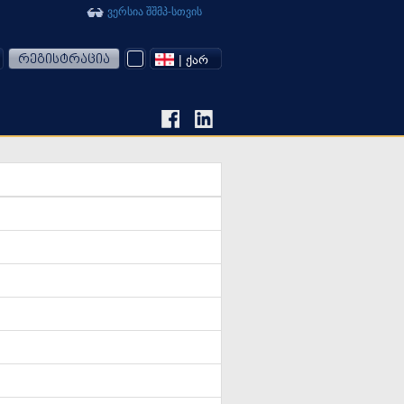
ვერსია შშმპ-სთვის
რეგისტრაცია
| ᲥᲐᲠ