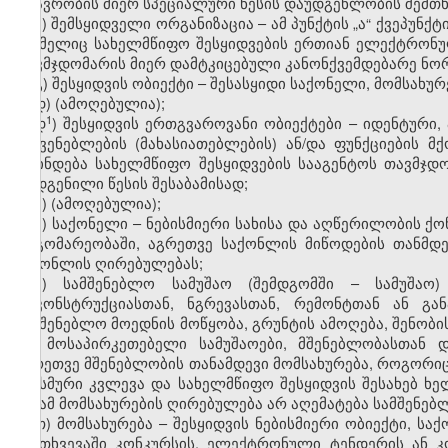
მთავრობის მიერ სპეციალური წესის დაუდგენლობის შემთხვ
ბ) შემსყიდველი ორგანიზაცია – ამ პუნქტის „ა“ ქვეპუ
რომელიც სახელმწიფო შესყიდვების ერთიან ელექტრონულ
თავმჯდომარის მიერ დამტკიცებული კანონქვემდებარე ნორ
გ) შესყიდვის ობიექტი – შესასყიდი საქონელი, მომსახურ
დ) (ამოღებულია);
​1
დ
) შესყიდვის ერთგვაროვანი ობიექტები – იდენტური,
მაჩვენებლების (მახასიათებლების) ან/და ფუნქციების მ
დგინდება სახელმწიფო შესყიდვების სააგენტოს თავმჯდ
დადგენილი წესის შესაბამისად;
ე) (ამოღებულია);
ვ) საქონელი – ნებისმიერი სახისა და აღწერილობის ქო
მდგომარეობაში, აგრეთვე საქონლის მიწოდების თანმდე
საქონლის ღირებულებას;
ზ) სამშენებლო სამუშაო (შემდგომში – სამუშაო)
რეკონსტრუქციასთან, ნგრევასთან, რემონტთან ან გა
სამშენებლო მოედნის მოწყობა, გრუნტის ამოღება, შენობის
და მოსაპირკეთებელი სამუშაოები, მშენებლობასთან დ
აგრეთვე მშენებლობის თანამდევი მომსახურება, როგორიც
სეისმური კვლევა და სახელმწიფო შესყიდვის შესახებ ხ
თუ ამ მომსახურების ღირებულება არ აღემატება სამშენებ
თ) მომსახურება – შესყიდვის ნებისმიერი ობიექტი, სა
შემთხვევაში კონკურსის, ელექტრონული ტენდერის ან კ