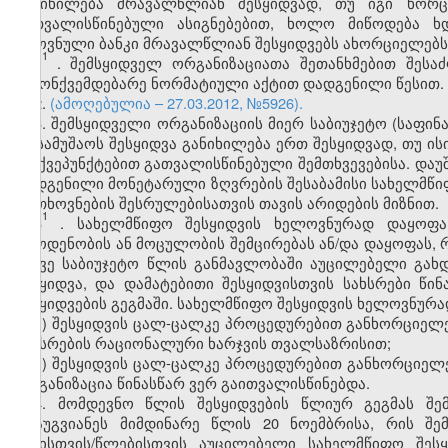
განიხილება მრავალწლიან შესყიდვად, თუ იგი ხორ
გათვალისწინებული ასიგნებებით, ხოლო მიწოდება ხ
ეროვნული ბანკი მრავალწლიან შესყიდვებს ახორციელებს 
1
1
. შემსყიდველ ორგანიზაციათა შეთანხმებით შეს
კანონქვემდებარე ნორმატიული აქტით დადგენილი წესით.
2.
(ამოღებულია – 27.03.2012, №5926).
3. შემსყიდველი ორგანიზაციის მიერ საბიუჯეტო (საფი
ან სამუშაოს შესყიდვა განიხილება ერთ შესყიდვად, თუ ის
„ბ“ ქვეპუნქტებით გათვალისწინებული შემთხვევებისა. დ
დადგენილი მონეტარული ზღვრების შესაბამისი სახელმწიფო
მოთხოვნების შესრულებისათვის თავის არიდების მიზნით.
1
3
. სახელმწიფო შესყიდვის ხელოვნურად დაყოფა 
რაოდენობის ან მოცულობის შემცირებას ან/და დაყოფას, 
იმავე საბიუჯეტო წლის განმავლობაში აუცილებელი გახდ
შესყიდვა, და დამატებითი შესყიდვისთვის სახსრები წი
შესყიდვების გეგმაში. სახელმწიფო შესყიდვის ხელოვნურა
ა) შესყიდვის ცალ-ცალკე პროცედურებით განხორციე
სახსრების რაციონალური ხარჯვის თვალსაზრისით;
ბ) შესყიდვის ცალ-ცალკე პროცედურებით განხორციელ
ორგანიზაცია წინასწარ ვერ გაითვალისწინებდა.
4. მომდევნო წლის შესყიდვების წლიურ გეგმას შე
არაუგვიანეს მიმდინარე წლის 20 ნოემბრისა, რის შ
წლისთვის/წლებისთვის აუცილებელი სახელმწიფო შესყ