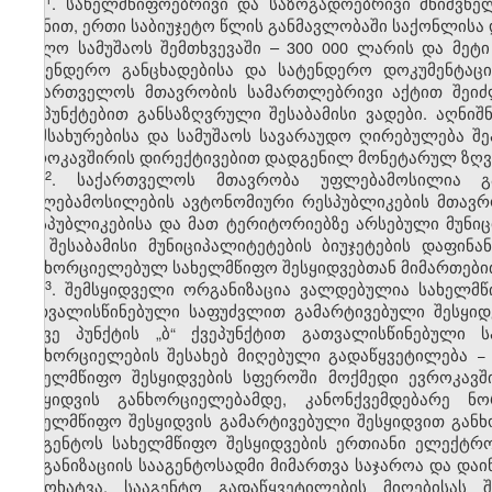
3
. სახელმწიფოებრივი და საზოგადოებრივი მნიშვნე
მიზნით, ერთი საბიუჯეტო წლის განმავლობაში საქონლისა დ
ხოლო სამუშაოს შემთხვევაში – 300 000 ლარის და მეტი
სატენდერო განცხადებისა და სატენდერო დოკუმენტაცი
საქართველოს მთავრობის სამართლებრივი აქტით შეიძლ
ქვეპუნქტებით განსაზღვრული შესაბამისი ვადები. აღნი
მომსახურებისა და სამუშაოს სავარაუდო ღირებულება შე
ევროკავშირის დირექტივებით დადგენილ მონეტარულ ზღვ
​2
3
. საქართველოს მთავრობა უფლებამოსილია გ
უფლებამოსილების ავტონომიური რესპუბლიკების მთავრ
რესპუბლიკებისა და მათ ტერიტორიებზე არსებული მუნიც
და შესაბამისი მუნიციპალიტეტების ბიუჯეტების დაფინა
განხორციელებულ სახელმწიფო შესყიდვებთან მიმართები
​3
3​
. შემსყიდველი ორგანიზაცია ვალდებულია სახელმწიფო
გათვალისწინებული საფუძვლით გამარტივებული შესყიდ
იმავე პუნქტის „ბ“ ქვეპუნქტით გათვალისწინებული 
განხორციელების შესახებ მიღებული გადაწყვეტილება − 
სახელმწიფო შესყიდვების სფეროში მოქმედი ევროკავ
შესყიდვის განხორციელებამდე, კანონქვემდებარე ნ
სახელმწიფო შესყიდვის გამარტივებული შესყიდვით განხ
სააგენტოს სახელმწიფო შესყიდვების ერთიანი ელექტრონ
ორგანიზაციის სააგენტოსადმი მიმართვა საჯაროა და დაი
გამოხატვა. სააგენტო გადაწყვეტილების მიღებისას 