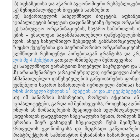
ა.ბ) აფხაზეთისა და აჭარის ავტონომიური რესპუბლიკები
ა.გ) მუნიციპალიტეტის ბიუჯეტის სახსრებით;
ა.დ) საქართველოს სახელმწიფო ბიუჯეტის, აფხაზე
მუნიციპალიტეტის ბიუჯეტის დაფინანსებაზე მყოფი ორგანი
ა.ე) საბიუჯეტო ორგანიზაციების, საჯარო სამართლის
პირების − უმაღლესი საგანმანათლებლო დაწესებულები
ფონდის, ასევე სახელმწიფო შესყიდვის განმახორციელებე
მიერ უცხო ქვეყნებისა და საერთაშორისო ორგანიზაციები
სახელმწიფოს რეზიდენტი პირებისაგან გრანტისა და კ
მუხლის მე-4 პუნქტით
გათვალისწინებული შემთხვევისა;
ა.ვ) სახელმწიფო გარანტიით მიღებული საკრედიტო და 
ა.ზ) არასამეწარმეო (არაკომერციული) იურიდიული პი
საგანმანათლებლო დაწესებულების განვითარების ფონდი
დაფუძნებული საჯარო სამართლის იურიდიული პირისა) სა
1
კანონის პირველი მუხლის 3
პუნქტის „ა“ და „ბ“ ქვეპუნქტე
ა.თ) იმ საწარმოს სახსრებით, რომლის აქციათა ა
მუნიციპალიტეტები, გარდა იმ შემთხვევისა, როდესაც აღნ
საქონლის ან მომსახურების შესყიდვისას ხელმძღვანელ
შესყიდვისთვის დადგენილი სპეციალური წესით, რომლის მ
მთავრობის მიერ დასადგენ სპეციალურ წესს შეიმუშა
საქართველოს ეკონომიკისა და მდგრადი განვითარები
ინფრასტრუქტურის სამინისტრო შესაბამისი საწარმოების