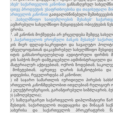
შესახებ“ საქართველოს კანონით
განსაზღვრულ სახელმწი
აგრეთვე პროდუქტის უსაფრთხოებისა და თავისუფალი მიმ
საქართველოს კანონით
გათვალისწინებული შემთხვევების
3.
„სახელმწიფო საიდუმლოების შესახებ“ საქართ
დაკავშირებული სახელმწიფო შესყიდვების ობიექტების ნუს
მთავრობა.
​1
3
. ამ კანონის მოქმედება არ ვრცელდება შემდეგ სახელ
ა)
„საქართველოს ეროვნული ბანკის შესახებ“ საქარ
ბანკის მიერ ფულად-საკრედიტო და სავალუტო პოლიტი
უზრუნველყოფასთან დაკავშირებულ სახელმწიფო შესყიდვე
აუდიტის განსახორციელებლად აუდიტორული ფირმის მო
ბანკის საბჭოს მიერ დამტკიცებული ადმინისტრაციული და 
არამატერიალურ აქტივებთან, ოქროს ზოდებთან, საკოლექ
და მონეტებთან, აგრეთვე ლარის ბანკნოტებისა და
შესყიდვებისა, რეგულირდება ამ კანონით;
ბ) იმ საჯარო სამართლის იურიდიული პირების სახ
საქართველოს კანონმდებლობით ითვლებიან რელიგიურ ო
გ) ელექტროენერგიის, გარანტირებული სიმძლავრის, ბუ
დ) (ამოღებულია);
​1
დ
) საზღვარგარეთ საქართველოს დიპლომატიური წარ
ატაშესთვის, საქართველოს თავდაცვისა და შინაგან სა
სამსახურისა და საქართველოს პროკურატურის წა