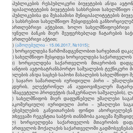
რესპუბლიკების რესპუბლიკური ბიუჯეტების ან/და ავტ
მუნიციპალიტეტების ბიუჯეტების სახსრებით სახელმწიფო 
რესპუბლიკებისა და შესაბამისი მუნიციპალიტეტების ბიუჯ
სხვა სახსრებით სახელმწიფო შესყიდვების განხორციელებ
სამართლებრივი აქტებით, ხოლო სახელმწიფოებრივი 
ეროვნული ბანკის მიერ შეუფერხებლად ჩატარების საჭ
სამართლებრივი აქტით;
ე)
(ამოღებულია - 15.06.2017, №1015)
;
ვ) ხორციელდება წარმომადგენლობით ხარჯებთან დაკა
ზ) სახელმწიფო შესყიდვა ხორციელდება საქართველოს
თ) ხორციელდება საქართველოს მთავრობის დადგე
გარანტიის ავტოსატრანსპორტო საშუალების ტექნიკური მ
ნაწილების ან/და საცხებ-საპოხი მასალების სახელმწიფო შ
ი) საჯარო სამართლის იურიდიული პირი − უმაღლეს
(ბეჭდურის, ელექტრონულ ან აუდიოვიზუალურ მატარებ
ფარმაცევტული პროდუქტის (სამკურნალო საშუალების), ლ
კ) სახელმწიფოს მიერ დაფუძნებული უმაღლესი საგ
(არაკომერციული) იურიდიული პირი − უმაღლესი საგ
დაწესებულების განვითარების ფონდი ახორციელებენ
შემთხვევაში რეგენტთა საბჭოს თანხმობა გაიცემა შემსყი
ლ) ხორციელდება საქართველოს მთავრობის დადგ
საქართველოს მოქალაქის საქართველოში გადმოსვენებას
​1