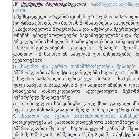
-
(„ს“ ქვეპუნქტი ძალადაკარგულია
საქართველოს საკონსტიტუ
23.04.2019წ.
ტ) შემსყიდველი ორგანიზაციის მიერ საჯარო სამართლ
ექსპერტიზის ეროვნული ბიუროს მომსახურების სახელმწიფ
უ) „საქართველოს მთავრობასა და ამერიკის შეერთებულ
აღმოჩენის, ეპიდემიოლოგიური ზედამხედველობის და რ
რიჩარდ ლუგარის სახელობის საზოგადოებრივი ჯანდაცვის
და პასუხისმგებლობების გადაცემის შესახებ“ შეთან
განკუთვნილ იმ საქონლის სახელმწიფო შესყიდვებზე,
დადგენილებით;
ფ)
„საჯარო და კერძო თანამშრომლობის შესახებ“
თანამშრომლობის პროექტის ფარგლებში საქონლის, მომსახ
ქ) საჯარო სამართლის იურიდიული პირის − საპენსიო
აგრეთვე საპენსიო სააგენტოს მიერ სპეციალიზებული დეპო
ანგარიშგების დამოუკიდებელი აუდიტორული შემოწ
დაკავშირებულ შესყიდვებზე;
ღ) საქართველოს სარკინიგზო კოდექსით გათვალისწი
შერჩევასა და მასთან გასაფორმებელ საზოგადოებრივი მო
​2
3
.
„საჯარო და კერძო თანამშრომლობის შესახებ
განხორციელდება ამ კანონით დადგენილი სახელმწიფო შეს
თანამშრომლობის შესახებ“ საქართველოს კანონის შეს
​1
​1
კანონის მე-9 მუხლის, 16
მუხლის 1
, მე-2 და მე-7 პუნქტებ