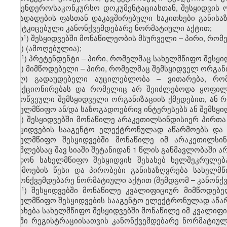
სატენდერო/საკონკურსო დოკუმენტაციასთან, შესყიდვის
წინადადების ფასთან დაკავშირებული საკითხები განისა
დამტკიცებული კანონქვემდებარე ნორმატიული აქტით;
​1
თ
) შესყიდვებში მონაწილეობის მსურველი – პირი, რო
ი) (ამოღებულია);
​1
ი
)
პრეტენდენტი – პირი, რომელმაც სახელმწიფო შესყი
კ) მიმწოდებელი – პირი, რომელმაც შემსყიდველ ორგან
ლ) გადაუდებელი აუცილებლობა – ვითარება, რომ
ფუნქციონირებას და რომელიც არ შეიძლებოდა ყოფილი
გამოწვეული შემსყიდველი ორგანიზაციის ქმედებით, ან 
სახელმწიფო ან/და საზოგადოებრივ ინტერესებს ან შემსყი
მ) შესყიდვებში მონაწილე არაკეთილსინდისიერ პირთა 
შესყიდვების სააგენტო ელექტრონულად აწარმოებს და გ
სახელმწიფო შესყიდვებში მონაწილე იმ არაკეთილსინ
რომლებსაც შავ სიაში შეტანიდან 1 წლის განმავლობაში ა
დადონ სახელმწიფო შესყიდვის შესახებ ხელშეკრულება.
წარმოების წესი და პირობები განისაზღვრება სახელმ
კანონქვემდებარე ნორმატიული აქტით (შემდგომ – კანონქ
​1
მ
) შესყიდვებში მონაწილე კვალიფიციურ მიმწოდებ
სახელმწიფო შესყიდვების სააგენტო ელექტრონულად აწარ
აისახება სახელმწიფო შესყიდვებში მონაწილე იმ კვალი
სიაში რეგისტრაციისათვის კანონქვემდებარე ნორმატიუ