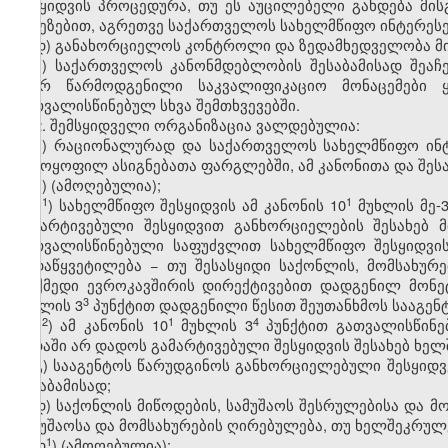
შესყიდვის პროცედურა, თუ ეს აუცილებელი გახდება მი
მიზეზებით, აგრეთვე საქართველოს სახელმწიფო ინტერესე
დ) განახორციელოს კონტროლი და ზედამხედველობა მი
ე) საქართველოს კანონმდებლობის შესაბამისად შეაჩ
მიერ წარმოდგენილი საკვალიფიკაციო მონაცემები 
გათვალისწინებულ სხვა შემთხვევებში.
2. შემსყიდველი ორგანიზაცია ვალდებულია:
ა) რაციონალურად და საქართველოს სახელმწიფო ინტ
გამოყოფილ ასიგნებათა ფარგლებში, ამ კანონითა და შეს
ბ) (ამოღებულია);
​1
​1
ბ
) სახელმწიფო შესყიდვის ამ კანონის 10​
მუხლის მე-3
გამარტივებული შესყიდვით განხორციელების შესახებ მ
გათვალისწინებული საფუძვლით სახელმწიფო შესყიდვის
გადაწყვეტილება − თუ შესასყიდი საქონლის, მომსახურ
მოქმედი ევროკავშირის დირექტივებით დადგენილ მონეტ
​3
მუხლის 3
პუნქტით დადგენილი წესით შეუთანხმოს სააგენ
​2
​1
​4
ბ
) ამ კანონის 10
მუხლის 3
პუნქტით გათვალისწინე
ვადაში არ დადოს გამარტივებული შესყიდვის შესახებ ხე
გ) სააგენტოს წარუდგინოს განხორციელებული შესყიდვე
შესაბამისად;
დ) საქონლის მიწოდების, სამუშაოს შესრულებისა და მ
სამუშაოსა და მომსახურების ღირებულება, თუ ხელშეკრულ
​1
დ
) (ამოღებულია);