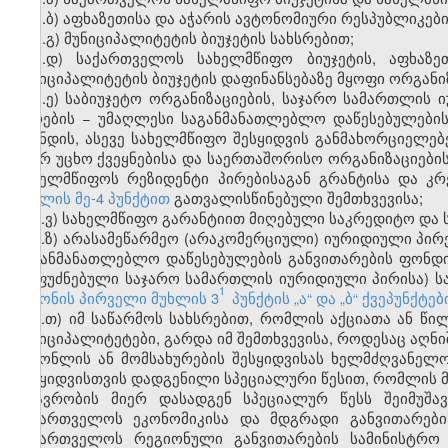
ა.ბ) აფხაზეთისა და აჭარის ავტონომიური რესპუბლიკები
ა.გ) მუნიციპალიტეტის ბიუჯეტის სახსრებით;
ა.დ) საქართველოს სახელმწიფო ბიუჯეტის, აფხაზე
მუნიციპალიტეტის ბიუჯეტის დაფინანსებაზე მყოფი ორგანი
ა.ე) საბიუჯეტო ორგანიზაციების, საჯარო სამართლის
პირების − უმაღლესი საგანმანათლებლო დაწესებულები
ფონდის, ასევე სახელმწიფო შესყიდვის განმახორციელებე
მიერ უცხო ქვეყნებისა და საერთაშორისო ორგანიზაციები
სახელმწიფოს რეზიდენტი პირებისაგან გრანტისა და კ
მუხლის მე-4 პუნქტით
გათვალისწინებული შემთხვევისა;
ა.ვ) სახელმწიფო გარანტიით მიღებული საკრედიტო და 
ა.ზ) არასამეწარმეო (არაკომერციული) იურიდიული პი
საგანმანათლებლო დაწესებულების განვითარების ფონდი
დაფუძნებული საჯარო სამართლის იურიდიული პირისა) სა
1
კანონის პირველი მუხლის 3
პუნქტის „ა“ და „ბ“ ქვეპუნქტე
ა.თ) იმ საწარმოს სახსრებით, რომლის აქციათა ან წ
მუნიციპალიტეტები, გარდა იმ შემთხვევისა, როდესაც აღნ
საქონლის ან მომსახურების შესყიდვისას ხელმძღვანელ
შესყიდვისთვის დადგენილი სპეციალური წესით, რომლის მ
მთავრობის მიერ დასადგენ სპეციალურ წესს შეიმუშა
საქართველოს ეკონომიკისა და მდგრადი განვითარები
საქართველოს რეგიონული განვითარების სამინისტრო შ