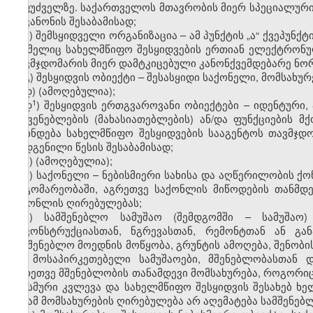
საფუძველზე. საქართველოს მთავრობის მიერ სპეციალური
ამ კანონის შესაბამისად;
ბ) შემსყიდველი ორგანიზაცია – ამ პუნქტის „ა“ ქვეპუ
რომელიც სახელმწიფო შესყიდვების ერთიან ელექტრონულ
თავმჯდომარის მიერ დამტკიცებული კანონქვემდებარე ნორ
გ) შესყიდვის ობიექტი – შესასყიდი საქონელი, მომსახურ
დ) (ამოღებულია);
​1
დ
) შესყიდვის ერთგვაროვანი ობიექტები – იდენტური,
მაჩვენებლების (მახასიათებლების) ან/და ფუნქციების მ
დგინდება სახელმწიფო შესყიდვების სააგენტოს თავმჯდ
დადგენილი წესის შესაბამისად;
ე) (ამოღებულია);
ვ) საქონელი – ნებისმიერი სახისა და აღწერილობის ქო
მდგომარეობაში, აგრეთვე საქონლის მიწოდების თანმდე
საქონლის ღირებულებას;
ზ) სამშენებლო სამუშაო (შემდგომში – სამუშაო)
რეკონსტრუქციასთან, ნგრევასთან, რემონტთან ან გა
სამშენებლო მოედნის მოწყობა, გრუნტის ამოღება, შენობის
და მოსაპირკეთებელი სამუშაოები, მშენებლობასთან დ
აგრეთვე მშენებლობის თანამდევი მომსახურება, როგორიც
სეისმური კვლევა და სახელმწიფო შესყიდვის შესახებ ხ
თუ ამ მომსახურების ღირებულება არ აღემატება სამშენებ