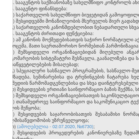
4. სააგენტოს საქმიანობაზე სახელმწიფო კონტროლს ა
5. სააგენტო ფინანსდება:
ა) საქართველოს სახელმწიფო ბიუჯეტიდან გამოყოფილი
ბ) შესყიდვებში მონაწილეობის მსურველის მიერ გადახ
გ) საქართველოს კანონმდებლობით ნებადართული სხვა
6. სააგენტოს ძირითადი ფუნქციებია:
ა) ამ კანონის მოქმედებისათვის საჭირო ნორმატიული ა
გამოცემა, მათი საერთაშორისო ნორმებთან ჰარმონიზაცია
ბ) შემსყიდველი ორგანიზაციებიდან მიღებული ანგა
მდგომარეობის სისტემატური შესწავლა, გაანალიზება და 
გადაწყვეტილებების მისაღებად;
გ) სპეციალური სასწავლო პროგრამების, სასწავლო-მ
მომზადება, სემინარებისა და ტრენინგების ჩატარება 
მასმედიის წარმომადგენლებისა და სხვა დაინტერესებული
დ) შესყიდვების ერთიანი საინფორმაციო ბაზის შექმნა,
ე) შემსყიდველი ორგანიზაციებისათვის საკონსულტაციო
ვ) თანამედროვე საინფორმაციო და საკომუნიკაციო ტექ
ხელის შეწყობა;
ზ) შესყიდვების საჯაროობისათვის შესაბამისი ნორ
ხელმისაწვდომობის უზრუნველყოფა;
თ)
(ამოღებულია - 02.07.2020, №6730)
;
ი) შესყიდვების პროცედურების კანონიერებაზე ზედ
განსაზღვრა;