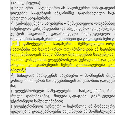
ნ) (ამოღებულია);
ო) საფასური – სატენდერო ან საკონკურსო წინადადებ
შესყიდვების სააგენტოს ანგარიშზე გადასახდელი ს
გადახდილი საფასურისა;
​1
ო
) გამოქვეყნების საფასური – შემსყიდველი ორგანიზა
ან სატენდერო განცხადებისა და სატენდერო დოკუმენტაც
სააგენტოს ანგარიშზე გადასახდელი სავალდებულო თ
გამოქვეყნების საფასურის ოდენობები და გადახდის წესი 
1
ო​
) გამოქვეყნების საფასური – შემსყიდველი ორ
[
განცხადებისა და საკონკურსო დოკუმენტაციის ან სატე
გამოქვეყნებისთვის სახელმწიფო შესყიდვების სააგენტო
100 ლარი. კონკურსის, ელექტრონული ტენდერისა და კონ
გადახდისა და დაბრუნების წესები განისაზღვრება კ
ივნისიდან)]
​2
ო​
) საჩივრის წარდგენის საფასური – მომჩივნის მი
საბჭოსთვის საჩივრის წარდგენისთვის ამ კანონით დადგ
თანხა;
პ) ელექტრონული საშუალებები – საშუალებები, რო
ციფრული დამუშავება), მიღება-გადაცემა, გავრცელე
ელექტრონული საშუალებებით;
ჟ) ელექტრონული ტენდერი – საქონლის ან მომსახურები
ღირებულების ერთგვაროვანი საქონლის ან მომსახურების, 