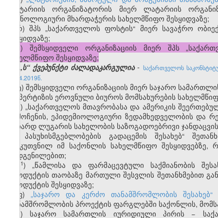
ლატარიის ორგანიზატორის მიერ ლატარიის ორგანიზ
ტექნოლოგიური მხარდაჭერის სახელმწიფო შესყიდვაზე;
რ) შპს „საქართველოს ფოსტის“ მიერ სავაჭრო ობიე
შესყიდვაზე;
ს) შემსყიდველი ორგანიზაციის მიერ შპს „საქარ
სახელმწიფო შესყიდვაზე;
-
(„ს“ ქვეპუნქტი ძალადაკარგულია
საქართველოს საკონსტიტუ
23.04.2019წ.
ტ) შემსყიდველი ორგანიზაციის მიერ საჯარო სამართლ
ექსპერტიზის ეროვნული ბიუროს მომსახურების სახელმწიფ
უ) „საქართველოს მთავრობასა და ამერიკის შეერთებულ
აღმოჩენის, ეპიდემიოლოგიური ზედამხედველობის და რ
რიჩარდ ლუგარის სახელობის საზოგადოებრივი ჯანდაცვის
და პასუხისმგებლობების გადაცემის შესახებ“ შეთან
განკუთვნილ იმ საქონლის სახელმწიფო შესყიდვებზე,
დადგენილებით;
​1
უ
) „წამლისა და ფარმაცევტული საქმიანობის შეს
პროდუქტის თაობაზე მართული შესვლის შეთანხმებით გ
პროდუქტის შესყიდვაზე;
ფ)
„საჯარო და კერძო თანამშრომლობის შესახებ“
თანამშრომლობის პროექტის ფარგლებში საქონლის, მომსახ
ქ) საჯარო სამართლის იურიდიული პირის − საქა