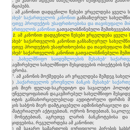
პრინციპებს.
2. ამ კანონით დადგენილი წესები ვრცელდება ყველა 
შესახებ“ საქართველოს კანონით
განსაზღვრულ სახელმწი
აგრეთვე პროდუქტის უსაფრთხოებისა და თავისუფალი მიმ
საქართველოს კანონით
გათვალისწინებული შემთხვევების
2. ამ კანონით დადგენილი წესები ვრცელდება ყველა 
[
შესახებ“ საქართველოს კანონით განსაზღვრულ სახელმწ
აგრეთვე პროდუქტის უსაფრთხოებისა და თავისუფალი მიმ
შესახებ“ საქართველოს კანონით გათვალისწინებული შემთ
3.
„სახელმწიფო საიდუმლოების შესახებ“ საქართ
დაკავშირებული სახელმწიფო შესყიდვების ობიექტების ნუს
მთავრობა.
​1
3
. ამ კანონის მოქმედება არ ვრცელდება შემდეგ სახელ
ა)
„საქართველოს ეროვნული ბანკის შესახებ“ საქარ
ბანკის მიერ ფულად-საკრედიტო და სავალუტო პოლიტი
უზრუნველყოფასთან დაკავშირებულ სახელმწიფო შესყიდვე
აუდიტის განსახორციელებლად აუდიტორული ფირმის მო
ბანკის საბჭოს მიერ დამტკიცებული ადმინისტრაციული და 
არამატერიალურ აქტივებთან, ოქროს ზოდებთან, საკოლექ
და მონეტებთან, აგრეთვე ლარის ბანკნოტებისა და
შესყიდვებისა, რეგულირდება ამ კანონით;
ბ) იმ საჯარო სამართლის იურიდიული პირების სახ