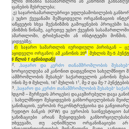
რომლის მიზანია სასამართლოს ან კანონით განსაზღ
ამოცანების შესრულება;
ჩ.ე) საჯაროსამართლებრივი უფლებამოსილების განხორ
ც) უცხო ქვეყანაში შემსყიდველი ორგანიზაციის ინტე
გადაწყვეტის სხვა მექანიზმის გამოყენების პროცესში ს
მექანიზმის წინაშე, აგრეთვე უცხო ქვეყნის სასამართლო
სასამართლოში, ტრიბუნალში ან ინსტიტუტში მოწმის,
შესყიდვებზე;
ძ) საჯარო სამართლის იურიდიული პირისგან – ც
[
6
შემსყიდველი ორგანო) ამ კანონის 20
მუხლის მე-5 პუნქ
2026 წლის 1 ივნისიდან)]
​2
3
.
„საჯარო და კერძო თანამშრომლობის შესახებ
განხორციელდება ამ კანონით დადგენილი სახელმწიფო შეს
თანამშრომლობის შესახებ“ საქართველოს კანონის შეს
​1
​1
კანონის მე-9 მუხლის, 16
მუხლის 1
, მე-2 და მე-7 პუნქტებ
​3
3
.
„საჯარო და კერძო თანამშრომლობის შესახებ“ საქა
(შემდგომ – შერჩევის პროცესი) დაკავშირებული დავა განი
4. სახელმწიფო შესყიდვების განხორციელებისას შეიძ
ორგანიზაციის, ევროპის რეკონსტრუქციისა და განვითარები
საკრედიტო ბანკის (KFW) და ევროპის საინვესტიციო ბა
ორგანიზაციები არიან შესყიდვების განხორციელება
შემთხვევაში, თუ აღნიშნული ორგანიზაციები არ
სამართალურთიერთობის მონაწილენი, მათი, აგრეთვე 