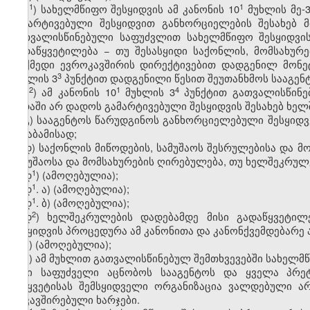
​1
​1
ბ
) სახელმწიფო შესყიდვის ამ კანონის 10​
მუხლის მე-3
გამარტივებული შესყიდვით განხორციელების შესახებ მ
გათვალისწინებული საფუძვლით სახელმწიფო შესყიდვის
გადაწყვეტილება − თუ შესასყიდი საქონლის, მომსახურ
მოქმედი ევროკავშირის დირექტივებით დადგენილ მონეტ
​3
მუხლის 3
პუნქტით დადგენილი წესით შეუთანხმოს სააგენ
​2
​1
​4
ბ
) ამ კანონის 10
მუხლის 3
პუნქტით გათვალისწინე
ვადაში არ დადოს გამარტივებული შესყიდვის შესახებ ხე
გ) სააგენტოს წარუდგინოს განხორციელებული შესყიდვე
შესაბამისად;
დ) საქონლის მიწოდების, სამუშაოს შესრულებისა და მ
სამუშაოსა და მომსახურების ღირებულება, თუ ხელშეკრულ
​1
დ
) (ამოღებულია);
​1
დ
. ა) (ამოღებულია);
​1
დ
. ბ) (ამოღებულია);
​2
დ
) ხელშეკრულების დადებამდე მისი გადაწყვეტილე
შესყიდვის პროცედურა ამ კანონითა და კანონქვემდებარე
ე) (ამოღებულია);
ვ) ამ მუხლით გათვალისწინებულ შემთხვევებში სახელმწ
მისი საფუძველი აცნობოს სააგენტოს და ყველა პრეტ
შეწყვეტისას შემსყიდველი ორგანიზაცია ვალდებული ა
დაკავშირებული ხარჯები.