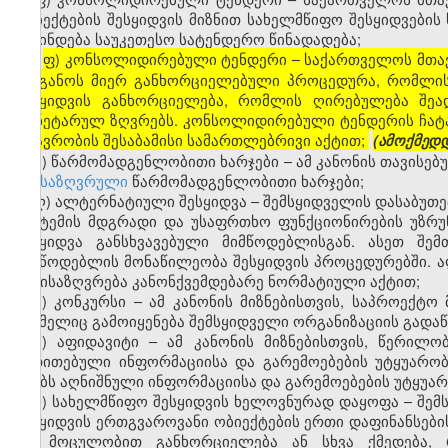
ობიექტების შესყიდვის მიზნით სახელმწიფო შესყიდვებ
ვლინდება საუკეთესო სატენდერო წინადადება;
ფ) კონსოლიდირებული ტენდერი – საქართველოს მთავ
[
ორგანოს მიერ განხორციელებული პროცედურა, რომლის მ
შესყიდვის განხორციელება, რომლის ღირებულება შეა
მონეტარულ ზღვრებს. კონსოლიდირებული ტენდერის ჩატა
მთავრობის შესაბამისი სამართლებრივი აქტით;
(ამოქმედდ
ქ) წარმომადგენლობითი ხარჯები – ამ კანონის თავისე
განსაზღვრული
წარმომადგენლობითი ხარჯები;
ღ) ალტერნატიული შესყიდვა – შემსყიდველის დასაბუთ
სისტემის მდგრადი და უსაფრთხო ფუნქციონირების უზრუ
შესყიდვა განსხვავებული მიმწოდებლისგან. ასეთ შემ
მიმწოდებლის მონაწილეობა შესყიდვის პროცედურებში. 
განისაზღვრება კანონქვემდებარე ნორმატიული აქტით;
ყ) კონკურსი – ამ კანონის მიზნებისთვის, საპროექტ
რომელიც გამოიყენება შემსყიდველი ორგანიზაციის გადა
შ) აფიდავიტი – ამ კანონის მიზნებისთვის, წერილ
მითითებული ინფორმაციისა და გარემოებების უტყუარო
აგებს აღნიშნული ინფორმაციისა და გარემოებების უტყუარ
ჩ) სახელმწიფო შესყიდვის ხელოვნურად დაყოფა – შემ
შესყიდვის ერთგვაროვანი ობიექტების ერთი დაფინანსებ
და მოცულობით განხორციელება ან სხვა ქმედება, 