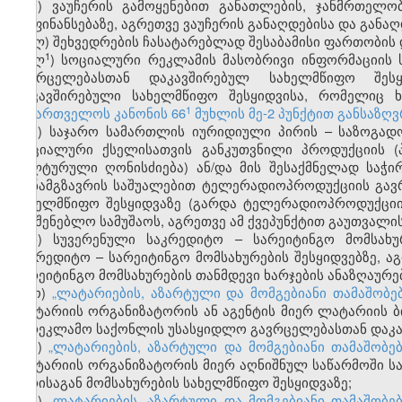
კ) ვაუჩერის გამოყენებით განათლების, ჯანმრთელო
დაფინანსებაზე, აგრეთვე ვაუჩერის განაღდებისა და განა
ლ) შეხვედრების ჩასატარებლად შესაბამისი ფართობის 
​1
ლ
) სოციალური რეკლამის მასობრივი ინფორმაციის 
გავრცელებასთან დაკავშირებულ სახელმწიფო შეს
დაკავშირებული სახელმწიფო შესყიდვისა, რომელიც 
​1
საქართველოს კანონის 66
მუხლის მე-2 პუნქტით განსაზღ
მ) საჯარო სამართლის იურიდიული პირის – საზოგადო
სოციალური ქსელისათვის განკუთვნილი პროდუქციის (პ
კულტურული ღონისძიება) ან/და მის შესაქმნელად საჭი
თანამგზავრის საშუალებით ტელერადიოპროდუქციის გავრ
სახელმწიფო შესყიდვაზე (გარდა ტელერადიოპროდუქციი
სამშენებლო სამუშაოს, აგრეთვე ამ ქვეპუნქტით გაუთვალი
ნ) სუვერენული საკრედიტო – სარეიტინგო მომსახ
საკრედიტო – სარეიტინგო მომსახურების შესყიდვებზე, 
სარეიტინგო მომსახურების თანმდევი ხარჯების ანაზღაურებ
ო)
„ლატარიების, აზარტული და მომგებიანი თამაშობე
ლატარიის ორგანიზატორის ან აგენტის მიერ ლატარიის ბ
სარეკლამო საქონლის უსასყიდლო გავრცელებასთან დაკავ
პ)
„ლატარიების, აზარტული და მომგებიანი თამაშობე
ლატარიის ორგანიზატორის მიერ აღნიშნულ საწარმოში ს
პირისაგან მომსახურების სახელმწიფო შესყიდვაზე;
ჟ)
„ლატარიების, აზარტული და მომგებიანი თამაშობე