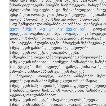
კანონის მე-3 მუხლის პირველი პუნქტის „ა.ა“–„ა.დ“ 
განმახორციელებელმა პირებმა საქართველოს სახელმწიფ
რესპუბლიკური ბიუჯეტებისა და მუნიციპალიტეტის ბიუჯე
კალენდარული დღის ვადაში უნდა უზრუნველყონ შესაბამი
შესყიდვების წლიური გეგმის სააგენტოსთვის წარდგენა.
5. თუ შემსყიდველი ორგანიზაცია იქმნება (ფუძნდება) 
პირველი პუნქტის „ა.ე“ და „ა.ვ“ ქვეპუნქტებით
გათვალი
შემსყიდველი ორგანიზაციის ხელმძღვანელი და წარუდგენს 
მიღების თვის მომდევნო თვის არა უგვიანეს 20 რიცხვისა.
6. შესყიდვების წლიური გეგმის პროექტის შემუშავების 
ა) შესყიდვის განხორციელების აუცილებლობა;
ბ) შესყიდვის ობიექტთა ერთგვაროვნება;
გ) მსგავსი შესყიდვის განხორციელების გამოცდილება;
დ) შესყიდვის ობიექტის (საქონელი, მომსახურება, სამუშ
ე) პოტენციური მიმწოდებლების გამოვლენისა და შემ
განსაზღვრის მიზნით ბაზრის კვლევის შედეგები;
​1
ე
) შესყიდვის ობიექტი, ასეთის არსებობის შემ
შესყიდვაზედაც თანახმაა შემსყიდველი ორგანიზაცია;
ვ) შესყიდვის საშუალების შერჩევის საფუძველი, შესყიდ
ზ) მისაწოდებელი საქონლის რაოდენობა, შესასრულე
მარაგების გათვალისწინებით;
თ) შესყიდვის ობიექტების სავარაუდო ღირებულება;
ი) შესყიდვის განხორციელებასთან დაკავშირებული ხარჯ