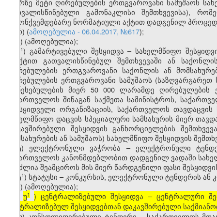
ლარზე მეტი ღირებულების ერთგვაროვანი სამუშაოს სახე
გათვალისწინებული გამონაკლისი შემთხვევისა), რო
კანონქვემდებარე ნორმატიული აქტით დადგენილ პროცედ
რ) (
ამოღებულია - 06.04.2017, №617
);
ს) (ამოღებულია);
​1
ს
) გამარტივებული შესყიდვა – სახელმწიფო შესყიდვ
პუნქტით გათვალისწინებულ შემთხვევაში ან საქონლი
ღირებულების ერთგვაროვანი საქონლის ან მომსახურებ
ღირებულების ერთგვაროვანი სამუშაოს (საზღვარგარე
დაწესებულების მიერ 50 000 ლარამდე ღირებულების ე
საქართველოს შინაგან საქმეთა სამინისტროს, საქართვ
შემსყიდველი ორგანიზაციის, საქართველოს თავდაცვის 
სახელმწიფო დაცვის სპეციალური სამსახურის მიერ თავდა
დაკავშირებული შესყიდვის განხორციელების შემთხვე
მომსახურების ან სამუშაოს) სახელმწიფო შესყიდვის შემთხვ
ტ) ელექტრონული ვაჭრობა – ელექტრონული ტენდე
საქართველოს კანონმდებლობით დადგენილ ვადაში სახელ
შეუძლია შეამციროს მის მიერ წარდგენილი ფასი შესყიდვი
​1
ტ
) სტატუსი – კონკურსის, ელექტრონული ტენდერის ან
უ) (ამოღებულია);
1
უ
) ცენტრალიზებული შესყიდვა – ცენტრალური შემ
[
ცენტრალიზებულ შესყიდვებთან დაკავშირებული საქმიანო
ფ) კონსოლიდირებული ტენდერი – საქართველოს მთავ