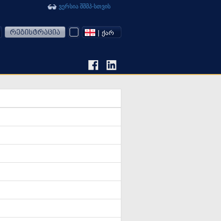
ვერსია შშმპ-სთვის
რეგისტრაცია
| ᲥᲐᲠ