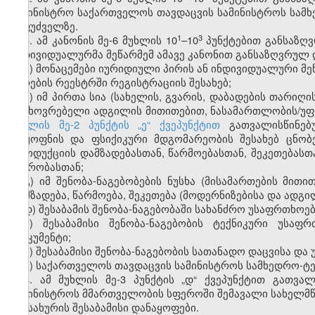
სამინისტრო საქართველოს თავდაცვის სამინისტროს სამხ
საფუძველზე.
​1
​3
3. ამ კანონის მე-6 მუხლის 10
–10
პუნქტებით განსაზღ
ინდივიდუალურმა მეწარმემ ამავე კანონით განსაზღვრულ 
ა) მონაცემები იურიდიული პირის ან ინდივიდუალური მ
პირების რეესტრში რეგისტრაციის შესახებ;
ბ) იმ პირთა სია (სახელის, გვარის, დაბადების თარიღ
საცხოვრებელი ადგილის მითითებით, ნასამართლობის/უფ
მუხლის მე-2 პუნქტის „ე“ ქვეპუნქტით
გათვალისწინებუ
არყოფნის და ფსიქიკური მდგომარეობის შესახებ ცნობ
პროდუქციის დამზადებასთან, წარმოებასთან, შეკეთებასთ
ვაჭრობასთან;
გ) იმ შენობა-ნაგებობების ნუსხა (მისამართების მი
დამზადება, წარმოება, შეკეთება (მოდერნიზებისა და ადგი
დ) შესაბამის შენობა-ნაგებობაში სახანძრო უსაფრთხოე
ე) შესაბამისი შენობა-ნაგებობის ტექნიკური უსა
დოკუმენტი;
ვ) შესაბამისი შენობა-ნაგებობის სათანადო დაცვისა დ
ზ) საქართველოს თავდაცვის სამინისტროს სამხედრო-ტე
4. ამ მუხლის მე-3 პუნქტის „დ“ ქვეპუნქტით გათვა
სამინისტროს მმართველობის სფეროში შემავალი სახელმწი
სამსახურის შესაბამისი დანაყოფები.