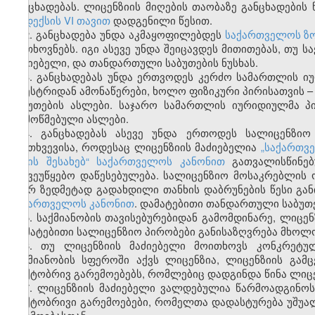
განცხადებას. ლიცენზიის მიღების თაობაზე განცხადები
კოდექსის VI თავით
დადგენილი წესით.
2. განცხადება უნდა აკმაყოფილებდეს
საქართველოს ზო
მოთხოვნებს. იგი ასევე უნდა შეიცავდეს მითითებას, თუ 
მაძიებელი, და თანდართული საბუთების ნუსხას.
3. განცხადებას უნდა ერთვოდეს კერძო სამართლის ი
რეესტრიდან ამონაწერები, ხოლო ფიზიკური პირისათვის 
საბუთების ასლები. საჯარო სამართლის იურიდიულმა პ
დამოწმებული ასლები.
4. განცხადებას ასევე უნდა ერთოდეს სალიცენზიო
შემთხვევისა, როდესაც ლიცენზიის მაძიებელია
„საქართვ
წესის შესახებ“ საქართველოს კანონით
გათვალისწინე
საქვეუწყებო დაწესებულება. სალიცენზიო მოსაკრებლის ო
მიერ ზედმეტად გადახდილი თანხის დაბრუნების წესი გა
საქართველოს კანონით
. დამატებითი თანდართული საბუთ
5. საქმიანობის თავისებურებიდან გამომდინარე, ლიცე
დამატებითი სალიცენზიო პირობები განისაზღვრება მხოლ
6. თუ ლიცენზიის მაძიებელი მოითხოვს კონკრეტულ
საქმიანობის სფეროში აქვს ლიცენზია, ლიცენზიის გა
ფაქტობრივ გარემოებებს, რომლებიც დადგინდა წინა ლიცენ
7. ლიცენზიის მაძიებელი ვალდებულია წარმოადგინო
ფაქტობრივი გარემოებები, რომელთა დადასტურება უშუა