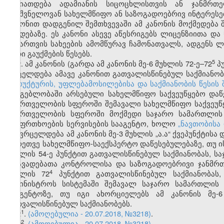
ხასიათდება ადამიანის სიცოცხლისთვის ან ჯანმრთ
მნიშვნელოვან სახელმწიფო ან საზოგადოებრივ ინტერესე
კანონით დადგენილ შემთხვევაში ამ კანონის მოქმედება
ქმედებაზე. ეს კანონი ასევე აწესრიგებს ლიცენზიითა 
ნებართვის სახეების ამომწურავ ჩამონათვალს, ადგენს ლ
მათი გაუქმების წესებს.
​5
2. ამ კანონის (გარდა ამ კანონის მე-6 მუხლის 72-ე–72
პუ
ვრცელდება ამავე კანონით გათვალისწინებულ საქმიანობ
სტრუქტურის, უფლებამოსილებისა და საქმიანობის წესის 
გამგებლობაში არსებული სახელმწიფო საქვეუწყებო დაწ
მმართველობის სფეროში შემავალი სახელმწიფო საქვეუწყე
მმართველობის სფეროში მოქმედი საჯარო სამართლის
უსაფრთხოების სერვისების სააგენტო, ხოლო
„ნავთობისა
არ ვრცელდება ამ კანონის მე-3 მუხლის „ა.ა“ ქვეპუნქტისა
აგრეთვე სახელმწიფო-საექსპერტო დაწესებულებაზე, თუ ის
მუხლის 54-ე პუნქტით გათვალისწინებულ საქმიანობას, 
დაავადებათა კონტროლისა და საზოგადოებრივი ჯანმრთ
​4
მუხლის 72
პუნქტით გათვალისწინებულ საქმიანობას
სამინისტროს სისტემაში შემავალ საჯარო სამართლი
სააგენტოზე, თუ იგი ახორციელებს ამ კანონის მე-6
გათვალისწინებულ საქმიანობებს.
​1
2
.
(ამოღებულია - 20.07.2018, №3218)
.
​2
2
.
(ამოღებულია - 20.07.2018, №3218)
.