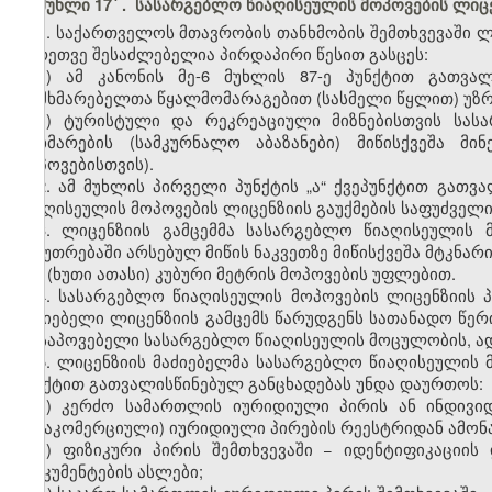
მუხლი 17
. სასარგებლო წიაღისეულის მოპოვების ლიცე
1. საქართველოს მთავრობის თანხმობის შემთხვევაში ლ
აგრეთვე შესაძლებელია პირდაპირი წესით გასცეს:
ა) ამ კანონის მე-6 მუხლის 87-ე პუნქტით გათვ
მომხმარებელთა წყალმომარაგებით (სასმელი წყლით) უზრ
ბ) ტურისტული და რეკრეაციული მიზნებისთვის სას
მოხმარების (სამკურნალო აბაზანები) მიწისქვეშა მ
მოპოვებისთვის).
2. ამ მუხლის პირველი პუნქტის „ა“ ქვეპუნქტით გათ
წიაღისეულის მოპოვების ლიცენზიის გაუქმების საფუძველი
3. ლიცენზიის გამცემმა სასარგებლო წიაღისეულის 
საკუთრებაში არსებულ მიწის ნაკვეთზე მიწისქვეშა მტკნარ
000 (ხუთი ათასი) კუბური მეტრის მოპოვების უფლებით.
4. სასარგებლო წიაღისეულის მოპოვების ლიცენზიის პ
მაძიებელი ლიცენზიის გამცემს წარუდგენს სათანადო წერ
მოსაპოვებელი სასარგებლო წიაღისეულის მოცულობის, ადგ
5. ლიცენზიის მაძიებელმა სასარგებლო წიაღისეულის მ
პუნქტით გათვალისწინებულ განცხადებას უნდა დაურთოს:
ა) კერძო სამართლის იურიდიული პირის ან ინდივიდ
(არაკომერციული) იურიდიული პირების რეესტრიდან ამონ
ბ) ფიზიკური პირის შემთხვევაში − იდენტიფიკაცი
დოკუმენტების ასლები;