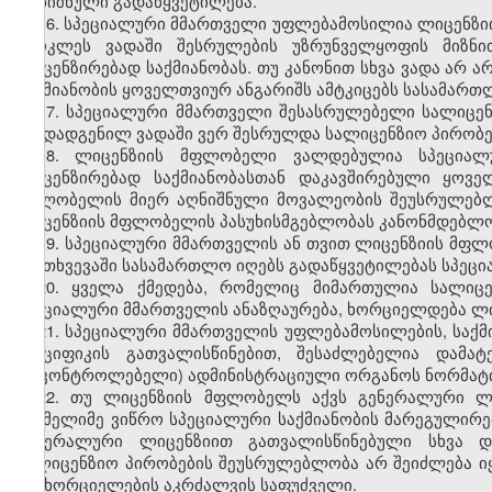
აღნიშნული გადაწყვეტილება.
16. სპეციალური მმართველი უფლებამოსილია ლიცენზი
უმოკლეს ვადაში შესრულების უზრუნველყოფის მიზნი
ლიცენზირებად საქმიანობას. თუ კანონით სხვა ვადა არ
საქმიანობის ყოველთვიურ ანგარიშს ამტკიცებს სასამართ
17. სპეციალური მმართველი შესასრულებელი სალიცენ
თუ დადგენილ ვადაში ვერ შესრულდა სალიცენზიო პირობ
18. ლიცენზიის მფლობელი ვალდებულია სპეციალ
ლიცენზირებად საქმიანობასთან დაკავშირებული ყოვე
მფლობელის მიერ აღნიშნული მოვალეობის შეუსრულებლ
ლიცენზიის მფლობელის პასუხისმგებლობას კანონმდებლო
19. სპეციალური მმართველის ან თვით ლიცენზიის მფ
შემთხვევაში სასამართლო იღებს გადაწყვეტილებას სპეცია
20. ყველა ქმედება, რომელიც მიმართულია სალიცე
სპეციალური მმართველის ანაზღაურება, ხორციელდება ლ
21. სპეციალური მმართველის უფლებამოსილების, საქმი
სპეციფიკის გათვალისწინებით, შესაძლებელია დამა
(მაკონტროლებელი) ადმინისტრაციული ორგანოს ნორმატ
22. თუ ლიცენზიის მფლობელს აქვს გენერალური ლი
რომელიმე ვიწრო სპეციალური საქმიანობის მარეგულირ
გენერალური ლიცენზიით გათვალისწინებული სხვა და
სალიცენზიო პირობების შეუსრულებლობა არ შეიძლება ი
განხორციელების აკრძალვის საფუძველი.