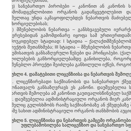
ფ) სანებართვო პირობები – კანონით ან კანონის 
წარმომადგენლობითი ორგანოს გადაწყვეტილებით და
რომელთაც უნდა აკმაყოფილებდეს ნებართვის მაძიებელ
განხორციელებისას;
ქ) მშენებლობის ნებართვა – განსხვავებული იერარ
ინტერესებიდან გამომდინარე იყოფა სამ ურთიერთდამ
დამოუკიდებელ სტადიად: I სტადია – ქალაქთმშენებლობ
პროექტის შეთანხმება; III სტადია – მშენებლობის ნებართ
გაცემისათვის განსაზღვრული წესები და პრინციპები. (ქ
ცვლილებების განხორციელებამდე განიხილება, როგორ
სამშენებლო პროექტი შეიძლება განხილული იქნეს, როგო
მუხლი 4. დამატებითი ლიცენზიისა და ნებართვის შემოღ
1. ლიცენზირებადი საქმიანობის და სანებართვო ქმე
ჩამონათვალს განსაზღვრავს ეს კანონი. დაუშვებელია 
ნებართვის შემოღება ამ კანონით გაუთვალისწინებელ საქმ
2. დაუშვებელია ადმინისტრაციული ორგანოს მიერ კან
რომელიც გულისხმობს რაიმე საქმიანობაზე ან ქმედებაზე 
რაიმე სახით ადმინისტრაციული ორგანოს თანხმობის აუც
მუხლი 5. ლიცენზიისა და ნებართვის გამცემი ორგანოები
უფლებამოსილება სალიცენზიო და სანებართვო ს