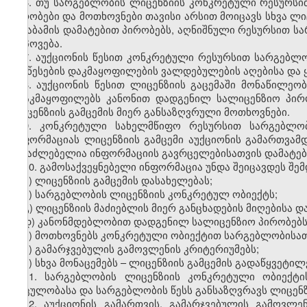
6. თუ სარგებლობის ლიცენზიის კონკრეტული რესურს
პირობები და მოთხოვნები თავისი არსით მოიცავს სხვა ლი
შესაბამის დამატებით პირობებს, აღნიშნული რესურსით ს
მოპოვება.
7. აუქციონის წესით კონკრეტული რესურსით სარგებლ
და წესების დაკმაყოფილების ვალდებულების აღებისა და 
8. აუქციონის წესით ლიცენზიის გაცემაში მონაწილეო
დააკმაყოფილებს კანონით დადგენილ სალიცენზიო პირ
ლიცენზიის გამცემის მიერ განსაზღვრული მოთხოვნები.
9. კონკრეტული სახელმწიფო რესურსით სარგებლობი
ინფორმაციას ლიცენზიის გამცემი აუქციონის გამართვამდ
შესაძლებელია ინფორმაციის გავრცელებისათვის დამატები
10. გამოსაქვეყნებელი ინფორმაცია უნდა შეიცავდეს შემ
ა) ლიცენზიის გამცემის დასახელებას;
ბ) სარგებლობის ლიცენზიის კონკრეტულ ობიექტს;
გ) ლიცენზიის მაძიებლის მიერ განცხადების მიღებისა დ
დ) კანონმდებლობით დადგენილ სალიცენზიო პირობებს
ე) მოთხოვნებს კონკრეტული ობიექტით სარგებლობისათ
ვ) გამარჯვებულის გამოვლენის კრიტერიუმებს;
ზ) სხვა მონაცემებს – ლიცენზიის გამცემის გადაწყვეტილ
11. სარგებლობის ლიცენზიის კონკრეტული ობიექტი
მოცულობასა და სარგებლობის წესს განსაზღვრავს ლიცენზი
12. აუქციონის გამართვის, გამარჯვებულის გამოვლე