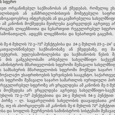
ის სფერო
ისეთ ორგანიზებულ საქმიანობას ან ქმედებას, რომელიც ე
ცხლისთვის ან ჯანმრთელობისთვის მომეტებული საფრთ
აზოგადოებრივ ინტერესებს ან დაკავშირებულია სახელმწი
 ამ კანონის მოქმედება შეიძლება გავრცელდეს აგრეთვე ა
წესრიგებს ლიცენზიითა და ნებართვით რეგულირებულ სფერო
 ჩამონათვალს, ადგენს ლიცენზიისა და ნებართვის გაცემის,
​5
​1
ის მე-6 მუხლის 72-ე–72
პუნქტებისა და 24-ე მუხლის 23-ე−24
დ
ათვალისწინებულ საქმიანობაზე ან ქმედებაზე, თუ მა
უქტურის, უფლებამოსილებისა და საქმიანობის წესის შ
ნ მის გამგებლობაში არსებული სახელმწიფო საქვეუწ
სამინისტროს მმართველობის სფეროში შემავალი სახელმწიფ
ვის სამსახურის მმართველობის სფეროში მოქმედი საჯარო
ამოქალაქო უსაფრთხოების სერვისების სააგენტო, საქართვ
ის სფეროში შემავალი საჯარო სამართლის იურიდიული პირ
რეგულირებულ სფეროზე არ ვრცელდება ამ კანონის მე-3 მუხლი
ის მოქმედება არ ვრცელდება აგრეთვე სახელმწიფო-საექ
​5
უხლის 72-ე–72
პუნქტებითა და 24-ე მუხლის 54-ე პუნქტით
პირზე – ლ. საყვარელიძის სახელობის დაავადებათა კ
​4
, თუ ის ახორციელებს ამ კანონის მე-6 მუხლის 72
პუნქტით
სა და სოფლის მეურნეობის სამინისტროს სისტემაში შემა