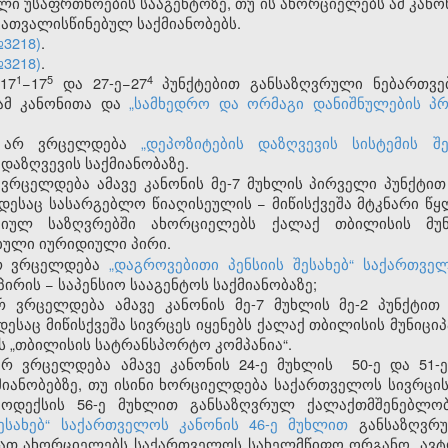
ი უსაფრთხოების სააგენტოზე, თუ ის ახორციელებს ამ კანონი
გათვალისწინებულ საქმიანობებს.
№3218)
.
№3218)
.
​1
​5
​4
17
−17
და 27-ე−27
პუნქტებით განსაზღვრული ნებართვებ
ამ კანონითა და
„სამხედრო და ორმაგი დანიშნულების პ
ა არ ვრცელდება
„დეპოზიტების დაზღვევის სისტემის შ
დაზღვევის საქმიანობაზე.
რ ვრცელდება ამავე კანონის მე-7 მუხლის პირველი პუნქტ
დესაც სასარგებლო წიაღისეულის − მიწისქვეშა მტკნარი წ
აციულ საზღვრებში ახორციელებს ქალაქ თბილისის მუნ
ბული იურიდიული პირი.
არ ვრცელდება
„დაგროვებითი პენსიის შესახებ“ საქართვ
რის − საპენსიო სააგენტოს საქმიანობაზე;
რ ვრცელდება ამავე კანონის მე-7 მუხლის მე-2 პუნქტით
ესაც მიწისქვეშა სივრცეს იყენებს ქალაქ თბილისის მუნიც
 „თბილისის სატრანსპორტო კომპანია“.
არ ვრცელდება ამავე კანონის 24-ე მუხლის 50-ე და 51-
იანობებზე, თუ ისინი ხორციელდება საქართველოს სივრცი
კოდექსის 56-ე მუხლით განსაზღვრულ ქალაქთმშენებლო
ესახებ“ საქართველოს კანონის 46-ე მუხლით
განსაზღვრუ
მათ ახორციელებს საქართველოს სახელმწიფო ორგანო, ავტ