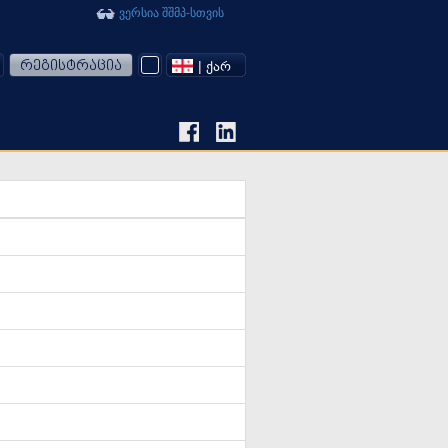
ვერსია შშმპ-სთვის
რეგისტრაცია
| ᲥᲐᲠ