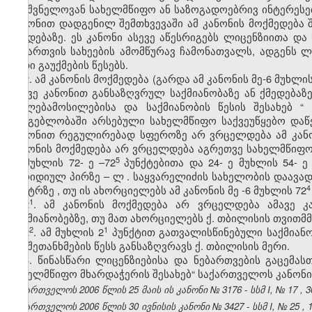
მნიშვნელოვან სახელმწიფო ან საზოგადოებრივ ინტერესე
კანონით დადგენილ შემთხვევაში ამ კანონის მოქმედება
ქმედებაზე. ეს კანონი ასევე აწესრიგებს ლიცენზიითა 
ნებართვის სახეების ამომწურავ ჩამონათვალს, ადგენს ლ
მათი გაუქმების წესებს.
2.
ამ კანონის მოქმედება (გარდა ამ კანონის მე-6 მუხლის
ამავე
კანონით
განსაზღვრულ
საქმიანობაზე
ან
ქმედებაზ
უფლებამოსილებისა
და
საქმიანობის
წესის
შესახებ
“
გამგებლობაში
არსებული
სახელმწიფო
საქვეუწყებო
დაწ
კანონით
რეგულირებად
სფეროზე
არ
ვრცელდება
ამ
კან
კანონის
მოქმედება
არ
ვრცელდება
აგრეთვე
სახელმწიფ
5
-6
მუხლის
72-
ე
–72
პუნქტებითა
და
24-
ე
მუხლის
54-
ე
იურიდიულ
პირზე
–
ლ
.
საყვარელიძის
სახელობის
დაავად
4
ცენტრზე
,
თუ
ის
ახორციელებს
ამ
კანონის
მე
-6
მუხლის
72
​1
2
.
ამ კანონის მოქმედება არ ვრცელდება ამავე კა
საქმიანობებზე, თუ მათ ახორციელებს ქ. თბილისის თვით
​2
​1
2
.
ამ მუხლის
2
პუნქტით გათვალისწინებული საქმიან
და შეთანხმების წესს განსაზღვრავს ქ. თბილისის მერი.
3. წინასწარი ლიცენზიებისა და ნებართვების გაცემა
სახელმწიფო მხარდაჭერის შესახებ“ საქართველოს კანონი
საქართველოს 2006 წლის
25
მაის
ის კანონი №
3176
- სსმ I,
№
17
,
3
საქართველოს 2006 წლის
30
ივნისის კანონი №
3427
- სსმ I,
№
25
,