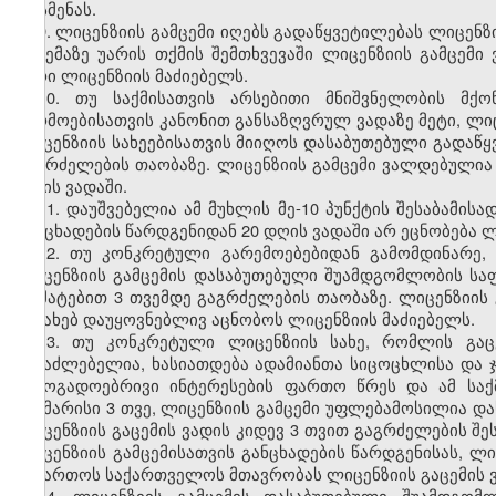
მოსმენას.
9. ლიცენზიის გამცემი იღებს გადაწყვეტილებას ლიცენზი
გაცემაზე უარის თქმის შემთხვევაში ლიცენზიის გამცე
უარი ლიცენზიის მაძიებელს.
10. თუ საქმისათვის არსებითი მნიშვნელობის მქ
წარმოებისათვის კანონით განსაზღვრულ ვადაზე მეტი, ლ
ლიცენზიის სახეებისათვის მიიღოს დასაბუთებული გადაწყ
გაგრძელების თაობაზე. ლიცენზიის გამცემი ვალდებულია
დღის ვადაში.
11. დაუშვებელია ამ მუხლის მე-10 პუნქტის შესაბამის
განცხადების წარდგენიდან 20 დღის ვადაში არ ეცნობება ლ
12. თუ კონკრეტული გარემოებებიდან გამომდინარე,
ლიცენზიის გამცემის დასაბუთებული შუამდგომლობის სა
დამატებით 3 თვემდე გაგრძელების თაობაზე. ლიცენზიი
შესახებ დაუყოვნებლივ აცნობოს ლიცენზიის მაძიებელს.
13. თუ კონკრეტული ლიცენზიის სახე, რომლის გაცე
შესაძლებელია, ხასიათდება ადამიანთა სიცოცხლისა და
საზოგადოებრივი ინტერესების ფართო წრეს და ამ სა
საკმარისი 3 თვე, ლიცენზიის გამცემი უფლებამოსილია
ლიცენზიის გაცემის ვადის კიდევ 3 თვით გაგრძელების შე
ლიცენზიის გამცემისათვის განცხადების წარდგენისას, 
მიმართოს საქართველოს მთავრობას ლიცენზიის გაცემის ვა
14. ლიცენზიის გამცემის დასაბუთებული შუამდგომ