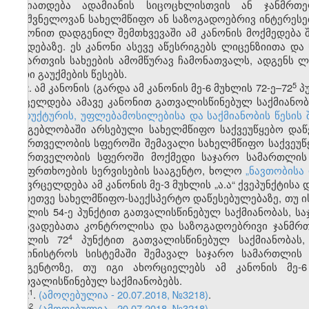
ხასიათდება ადამიანის სიცოცხლისთვის ან ჯანმრთ
მნიშვნელოვან სახელმწიფო ან საზოგადოებრივ ინტერესე
კანონით დადგენილ შემთხვევაში ამ კანონის მოქმედება
ქმედებაზე. ეს კანონი ასევე აწესრიგებს ლიცენზიითა 
ნებართვის სახეების ამომწურავ ჩამონათვალს, ადგენს ლ
მათი გაუქმების წესებს.
​5
2. ამ კანონის (გარდა ამ კანონის მე-6 მუხლის 72-ე–72
პუ
ვრცელდება ამავე კანონით გათვალისწინებულ საქმიანობ
სტრუქტურის, უფლებამოსილებისა და საქმიანობის წესის 
გამგებლობაში არსებული სახელმწიფო საქვეუწყებო დაწ
მმართველობის სფეროში შემავალი სახელმწიფო საქვეუწყე
მმართველობის სფეროში მოქმედი საჯარო სამართლის
უსაფრთხოების სერვისების სააგენტო, ხოლო
„ნავთობისა
არ ვრცელდება ამ კანონის მე-3 მუხლის „ა.ა“ ქვეპუნქტისა
აგრეთვე სახელმწიფო-საექსპერტო დაწესებულებაზე, თუ ის
მუხლის 54-ე პუნქტით გათვალისწინებულ საქმიანობას, 
დაავადებათა კონტროლისა და საზოგადოებრივი ჯანმრთ
​4
მუხლის 72
პუნქტით გათვალისწინებულ საქმიანობას
სამინისტროს სისტემაში შემავალ საჯარო სამართლი
სააგენტოზე, თუ იგი ახორციელებს ამ კანონის მე-6
გათვალისწინებულ საქმიანობებს.
​1
2
.
(ამოღებულია - 20.07.2018, №3218)
.
​2
2
.
(ამოღებულია - 20.07.2018, №3218)
.