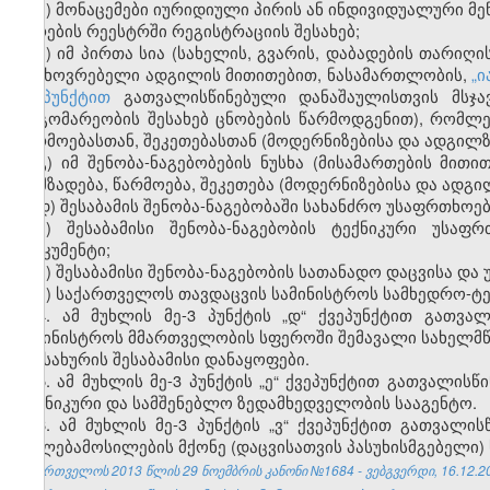
ა) მონაცემები იურიდიული პირის ან ინდივიდუალური მ
პირების რეესტრში რეგისტრაციის შესახებ;
ბ) იმ პირთა სია (სახელის, გვარის, დაბადების თარიღ
საცხოვრებელი ადგილის მითითებით, ნასამართლობის,
„ი
ქვეპუნქტით
გათვალისწინებული დანაშაულისთვის მსჯა
მდგომარეობის შესახებ ცნობების წარმოდგენით), რომლე
წარმოებასთან, შეკეთებასთან (მოდერნიზებისა და ადგილზ
გ) იმ შენობა-ნაგებობების ნუსხა (მისამართების მი
დამზადება, წარმოება, შეკეთება (მოდერნიზებისა და ადგი
დ) შესაბამის შენობა-ნაგებობაში სახანძრო უსაფრთხოე
ე) შესაბამისი შენობა-ნაგებობის ტექნიკური უსა
დოკუმენტი;
ვ) შესაბამისი შენობა-ნაგებობის სათანადო დაცვისა დ
ზ) საქართველოს თავდაცვის სამინისტროს სამხედრო-ტე
4. ამ მუხლის მე-3 პუნქტის „დ“ ქვეპუნქტით გათვა
სამინისტროს მმართველობის სფეროში შემავალი სახელმწი
სამსახურის შესაბამისი დანაყოფები.
5. ამ მუხლის მე-3 პუნქტის „ე“ ქვეპუნქტით გათვალი
ტექნიკური და სამშენებლო ზედამხედველობის სააგენტო.
6. ამ მუხლის მე-3 პუნქტის „ვ“ ქვეპუნქტით გათვალის
უფლებამოსილების მქონე (დაცვისათვის პასუხისმგებელი) ს
საქართველოს 2013 წლის 29 ნოემბრის კანონი №1684 - ვებგვერდი, 16.12.2