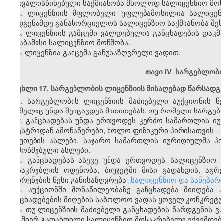
გათვალისწინებული საქმიანობა მხოლოდ სალიცენზიო მოწ
3. ლიცენზიის მფლობელი უფლებამოსილია სალიცენზ
აღდგენამდე განახორციელოს სალიცენზიო საქმიანობა შეს
4. ლიცენზიის გამცემი ვალდებულია განცხადების დაკ
შესაბამისი სალიცენზიო მოწმობა.
5. ლიცენზია გაიცემა განუსაზღვრელი ვადით.
თავი IV
. სარგებლობი
მუხლი 17. სარგებლობის ლიცენზიის მისაღებად წარსადგ
1. სარგებლობის ლიცენზიის მაძიებელი აუქციონის წ
რომელიც უნდა შეიცავდეს მითითებას, თუ რომელი სარგებ
2. განცხადებას უნდა ერთვოდეს კერძო სამართლის ი
რეესტრიდან ამონაწერები, ხოლო ფიზიკური პირისათვის 
საბუთების ასლები. საჯარო სამართლის იურიდიულმა პ
დამოწმებული ასლები.
3. განცხადებას ასევე უნდა ერთვოდეს სალიცენზიო
მოსაკრებლის ოდენობა, ბიუჯეტში მისი გადახდის, აგ
დაბრუნების წესი განისაზღვრება
„სალიცენზიო და სანება
4. აუქციონში მონაწილეობაზე განცხადება მიიღება
განცხადებების მიღების საბოლოო ვადას ყოველ კონკრეტუ
5. თუ ლიცენზიის მაძიებელი განცხადების წარდგენის 
მის მიერ გადახდილი სალიცენზიო მოსაკრებელი ექვემდებ