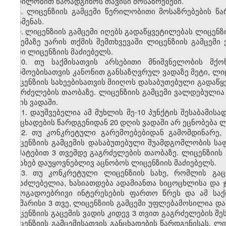
წერილობით წარადგინოს თავისი მოსაზრებები.
8. ლიცენზიის გამცემი წერილობითი მოსაზრებების წა
მოსმენას.
9. ლიცენზიის გამცემი იღებს გადაწყვეტილებას ლიცენზი
გაცემაზე უარის თქმის შემთხვევაში ლიცენზიის გამცე
უარი ლიცენზიის მაძიებელს.
10. თუ საქმისათვის არსებითი მნიშვნელობის მქ
წარმოებისათვის კანონით განსაზღვრულ ვადაზე მეტი, ლ
ლიცენზიის სახეებისათვის მიიღოს დასაბუთებული გადაწყ
გაგრძელების თაობაზე. ლიცენზიის გამცემი ვალდებულია
დღის ვადაში.
11. დაუშვებელია ამ მუხლის მე-10 პუნქტის შესაბამის
განცხადების წარდგენიდან 20 დღის ვადაში არ ეცნობება ლ
12. თუ კონკრეტული გარემოებებიდან გამომდინარე,
ლიცენზიის გამცემის დასაბუთებული შუამდგომლობის სა
დამატებით 3 თვემდე გაგრძელების თაობაზე. ლიცენზიი
შესახებ დაუყოვნებლივ აცნობოს ლიცენზიის მაძიებელს.
13. თუ კონკრეტული ლიცენზიის სახე, რომლის გაცე
შესაძლებელია, ხასიათდება ადამიანთა სიცოცხლისა და
საზოგადოებრივი ინტერესების ფართო წრეს და ამ სა
საკმარისი 3 თვე, ლიცენზიის გამცემი უფლებამოსილია
ლიცენზიის გაცემის ვადის კიდევ 3 თვით გაგრძელების შე
ლიცენზიის გამცემისათვის განცხადების წარდგენისას, 