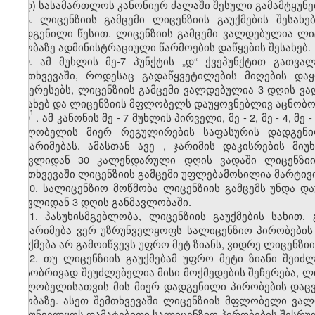
დ) სასამართლოს კანონიერ ძალაში შესული გამამტყუნე
8. ლიცენზიის გამცემი ლიცენზიის გაუქმების შესახ
დადგენილი წესით. ლიცენზიის გამცემი ვალდებულია ლი
თაობაზე ადმინისტრაციული წარმოების დაწყების შესახებ.
9. ამ მუხლის მე-7 პუნქტის „დ“ ქვეპუნქტით გათვ
შემთხვევაში, როდესაც გადაწყვეტილების მიღების და
ინტერესებს, ლიცენზიის გამცემი ვალდებულია 3 დღის ვა
შესახებ და ლიცენზიის მფლობელს დაუყოვნებლივ აცნობოს
1
9
. ამ კანონის მე
-
7 მუხლის პირველი, მე
-
2, მე
-
4, მე
-
მფლობელის მიერ რეგულირების საფასურის დადგენი
დაჯარიმებას. ამასთან
ავე
, ჯარიმის დაკისრების მი
გასვლიდან 30 კალენდარული დღის ვადაში ლიცენზი
შემთხვევაში ლიცენზიის გამცემი უფლებამოსილია მარტივი
10. სალიცენზიო მოწმობა ლიცენზიის გამცემს უნდა და
შესვლიდან 3 დღის განმავლობაში.
11. პასუხისმგებლობა, ლიცენზიის გაუქმების სახი
დაჯარიმება ვერ უზრუნველყოფს სალიცენზიო პირობების 
გაუქმება არ გამოიწვევს უფრო მეტ ზიანს, ვიდრე ლიცენზიი
12. თუ ლიცენზიის გაუქმებამ უფრო მეტი ზიანი შეიძ
არსობრივად შეუძლებელია მისი მოქმედების შეჩერება, ლ
მფლობელისათვის მის მიერ დადგენილი პირობების დაცვ
თაობაზე. ასეთ შემთხვევაში ლიცენზიის მფლობელი ვა
უზრუნველყოს დამატებითი სალიცენზიო პირობების შესრუ