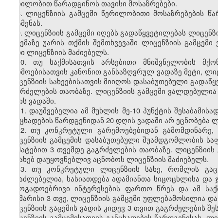
წერილობით წარადგინოს თავისი მოსაზრებები.
8. ლიცენზიის გამცემი წერილობითი მოსაზრებების წა
მოსმენას.
9. ლიცენზიის გამცემი იღებს გადაწყვეტილებას ლიცენზი
გაცემაზე უარის თქმის შემთხვევაში ლიცენზიის გამცე
უარი ლიცენზიის მაძიებელს.
10. თუ საქმისათვის არსებითი მნიშვნელობის მქ
წარმოებისათვის კანონით განსაზღვრულ ვადაზე მეტი, ლ
ლიცენზიის სახეებისათვის მიიღოს დასაბუთებული გადაწყ
გაგრძელების თაობაზე. ლიცენზიის გამცემი ვალდებულია
დღის ვადაში.
11. დაუშვებელია ამ მუხლის მე-10 პუნქტის შესაბამის
განცხადების წარდგენიდან 20 დღის ვადაში არ ეცნობება ლ
12. თუ კონკრეტული გარემოებებიდან გამომდინარე,
ლიცენზიის გამცემის დასაბუთებული შუამდგომლობის სა
დამატებით 3 თვემდე გაგრძელების თაობაზე. ლიცენზიი
შესახებ დაუყოვნებლივ აცნობოს ლიცენზიის მაძიებელს.
13. თუ კონკრეტული ლიცენზიის სახე, რომლის გაცე
შესაძლებელია, ხასიათდება ადამიანთა სიცოცხლისა და
საზოგადოებრივი ინტერესების ფართო წრეს და ამ სა
საკმარისი 3 თვე, ლიცენზიის გამცემი უფლებამოსილია
ლიცენზიის გაცემის ვადის კიდევ 3 თვით გაგრძელების შე
ლიცენზიის გამცემისათვის განცხადების წარდგენისას, 