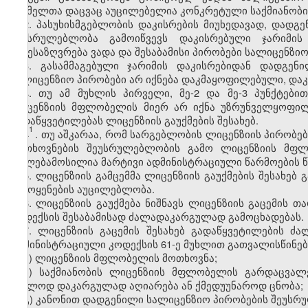
რომელთა დაცვაც აუცილებელია კონკრეტული საქმიანობი
2. პასუხისმგებლობის დაკისრების მიუხედავად, დად
შეუსრულებლობა გამოიწვევს დაკისრებული ჯარიმის 
განესაზღვრება ვადა და შესაბამისი პირობები სალიცენზი
3. გასამმაგებული ჯარიმის დაკისრებიდან დადგე
სალიცენზიო პირობები არ იქნება დაკმაყოფილებული, დაკ
4. თუ ამ მუხლის პირველი, მე-2 და მე-3 პუნქტები
ლიცენზიის მფლობელის მიერ არ იქნა უზრუნველყოფილი
გადაწყვეტილებას ლიცენზიის გაუქმების შესახებ.
1
4
. თუ აშკარაა, რომ სარგებლობის ლიცენზიის პირობებ
მოთხოვნების შეუსრულებლობის გამო ლიცენზიის მფლო
უფლებამოსილია მარტივი ადმინისტრაციული წარმოების წე
5. ლიცენზიის გამცემმა ლიცენზიის გაუქმების შესახებ
გამოყენების აუცილებლობა.
6. ლიცენზიის გაუქმება ნიშნავს ლიცენზიის გაცემის
კოდექსის შესაბამისად ძალადაკარგულად გამოცხადებას.
7. ლიცენზიის გაცემის შესახებ გადაწყვეტილების 
ადმინისტრაციული კოდექსის 61-ე მუხლით გათვალისწინებ
ა) ლიცენზიის მფლობელის მოთხოვნა;
ბ) საქმიანობის ლიცენზიის მფლობელის გარდაცვალ
უკვლოდ დაკარგულად აღიარება ან ქმედუუნაროდ ცნობა;
გ) კანონით დადგენილი სალიცენზიო პირობების შეუსრ