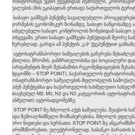
ე) მონიტორინგს უცხო ქვეყნიდან შემოსული, კორონავ
საშუალების (მის ეკიპაჟთან ერთად) საქართველოს ტერი
ე.ა) საბაჟო გამშვებ პუნქტზე სავალდებულო პროცედურე
გაფორმების ეკონომიკურ ზონამდე, საბაჟო საწყობამდე 
დასახელებული საბაჟო კონტროლის ზონებიდან საბაჟო 
შემთხვევაში, ერთი საბაჟო გამშვები პუნქტიდან მეორე ს
გაუჩერებლად, გარდა ამ პუნქტის „ე.ბ“ ქვეპუნქტით განს
ე.ბ) ავტოსატრანსპორტო საშუალების გაჩერება შესაძ
დევნილთა, შრომის, ჯანმრთელობისა და სოციალური დაცვ
დეპარტამენტის მიერ შესაბამისი რეკომენდაციების შეს
(შემდგომში – STOP POINT), საქართველოს ტერიტორიაზ
ავტოსატრანსპორტო საშუალების მფლობელის სამოქალა
შესაძენ პუნქტებსა და საქართველოს სახმელეთო სახელმწ
განთავსებულ M2, M3, N2 და N3 კატეგორიის ავტოსატრა
მისაბმელით) ავტოსადგომებზე;
ე.გ) STOP POINT-ზე მძღოლს აქვს საშუალება, შეავსოს ს
გარდა ზემოაღნიშნული მომსახურებისა, მძღოლს უფლება 
საჭირო ნივთები და სურსათი. STOP POINT-ზე ანგარიშს
ანგარიშსწორებით, ელექტრონულად, საბანკო ბარათის ს