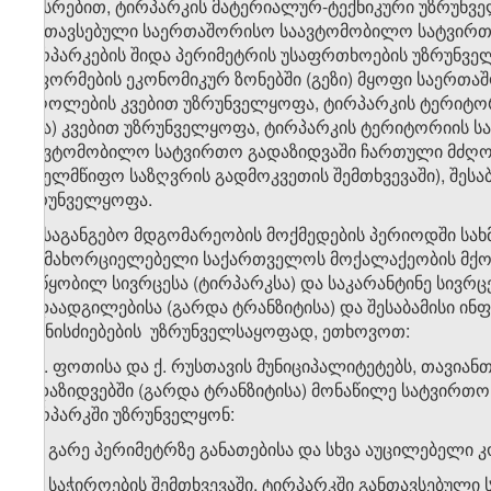
სახსრებით, ტირპარკის მატერიალურ-ტექნიკური უზრუნვე
განთავსებული საერთაშორისო საავტომობილო სატვირთ
ტირპარკების შიდა პერიმეტრის უსაფრთხოების უზრუნველყ
გაფორმების ეკონომიკურ ზონებში (გეზი) მყოფი საერ
მძღოლების კვებით უზრუნველყოფა, ტირპარკის ტერიტორ
სხვა) კვებით უზრუნველყოფა, ტირპარკის ტერიტორიის ს
საავტომობილო სატვირთო გადაზიდვაში ჩართული მძღ
სახელმწიფო საზღვრის გადმოკვეთის შემთხვევაში), შეს
უზრუნველყოფა.
​1
2
. საგანგებო მდგომარეობის მოქმედების პერიოდში ს
განმახორციელებელი საქართველოს მოქალაქეობის მქო
მოწყობილ სივრცესა (ტირპარკსა) და საკარანტინე სივრ
გადაადგილებისა (გარდა ტრანზიტისა) და შესაბამისი ი
ღონისძიებების უზრუნველსაყოფად, ეთხოვოთ:
ა) ქ. ფოთისა და ქ. რუსთავის მუნიციპალიტეტებს, თავი
გადაზიდვებში (გარდა ტრანზიტისა) მონაწილე სატვირთ
ტირპარკში უზრუნველყონ:
ა.ა) გარე პერიმეტრზე განათებისა და სხვა აუცილებელი კ
ა.ბ) საჭიროების შემთხვევაში, ტირპარკში განთავსებულ