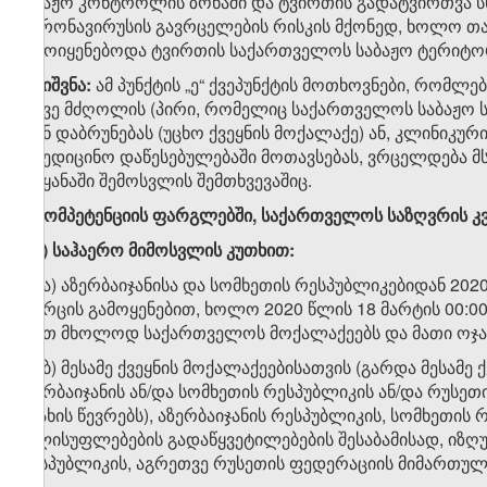
საბაჟო კონტროლის ზონაში და ტვირთის გადატვირთვა ს
კორონავირუსის გავრცელების რისკის მქონედ, ხოლო თ
გამოიყენებოდა ტვირთის საქართველოს საბაჟო ტერიტორ
შენიშვნა:
ამ პუნქტის „ე“ ქვეპუნქტის მოთხოვნები, რომლ
ასევე მძღოლის (პირი, რომელიც საქართველოს საბაჟო 
უკან დაბრუნებას (უცხო ქვეყნის მოქალაქე) ან, კლინიკუ
სამედიცინო დაწესებულებაში მოთავსებას, ვრცელდება მ
ქვეყანაში შემოსვლის შემთხვევაშიც.
ვ
)
კომპეტენციის
ფარგლებში
,
საქართველოს
საზღვრის
კ
ვ
.
ა
)
საჰაერო
მიმოსვლის
კუთხით
:
ვ.ა.ა) აზერბაიჯანისა და სომხეთის რესპუბლიკებიდან 2
სივრცის გამოყენებით, ხოლო 2020 წლის 18 მარტის 00:
აქვთ მხოლოდ საქართველოს მოქალაქეებს და მათი ოჯახ
ვ.ა.ბ) მესამე ქვეყნის მოქალაქეებისათვის (გარდა მესამ
აზერბაიჯანის ან/და სომხეთის რესპუბლიკის ან/და რუს
ოჯახის წევრებს), აზერბაიჯანის რესპუბლიკის, სომხეთი
ხელისუფლებების გადაწყვეტილებების შესაბამისად, იზღ
რესპუბლიკის, აგრეთვე რუსეთის ფედერაციის მიმართულ