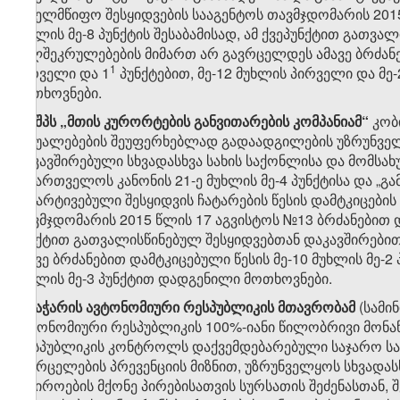
სახელმწიფო შესყიდვების სააგენტოს თავმჯდომარის 2015
მუხლის მე-8 პუნქტის შესაბამისად, ამ ქვეპუნქტით გათ
ხელშეკრულებების მიმართ არ გავრცელდეს ამავე ბრძანები
​​​1
პირველი და 1
პუნქტებით, მე-12 მუხლის პირველი და მე-
მოთხოვნები.
​3
8
. შპს „მთის კურორტების განვითარების კომპანიამ“
კობ
საშუალებების შეუფერხებლად გადაადგილების უზრუნვე
დაკავშირებული სხვადასხვა სახის საქონლისა და მომსახუ
საქართველოს კანონის 21-ე მუხლის მე-4 პუნქტისა და „გ
გამარტივებული შესყიდვის ჩატარების წესის დამტკიცების
თავმჯდომარის 2015 წლის 17 აგვისტოს №13 ბრძანებით დამ
პუნქტით გათვალისწინებულ შესყიდვებთან დაკავშირებ
ამავე ბრძანებით დამტკიცებული წესის მე-10 მუხლის მე-2 
მუხლის მე-3 პუნქტით დადგენილი მოთხოვნები.
​4
8
. აჭარის ავტონომიური რესპუბლიკის მთავრობამ
(სამი
ავტონომიური რესპუბლიკის 100%-იანი წილობრივი მონა
რესპუბლიკის კონტროლს დაქვემდებარებული საჯარო სამ
გავრცელების პრევენციის მიზნით, უზრუნველყოს სხვადასხ
საჭიროების მქონე პირებისათვის სურსათის შეძენასთან,