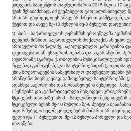
შესყიდვების სააგენტოს თავმჯდომარის 2015 წლის 17 აგვ
პუნქტის შესაბამისად, ამ ქვეპუნქტით გათვალისწინებუ
მიმართ არ გავრცელდეს ამავე ბრძანებით დამტკიცებული წ
პუნქტებით და ასევე მე-13 მუხლის მე-3 პუნქტით დადგენ
​2
8​
.
ა) სსიპ − საქართველოს ტურიზმის ეროვნულმა ადმინ
პრევენციის მიზნით, საქართველოს მოქალაქის ან უცხო ქ
საქართველოს მოქალაქე, სავალდებულო კარანტინის ფარ
დასუფთავებასთან, უსაფრთხოებასა და საკარანტინო პერი
ტერიტორიაზე (გარდა ქ. თბილისის მუნიციპალიტეტის ა
სივრცეებად გამოყენებული სასტუმროებიდან (კოვიდსა
ქვეყნის მოქალაქეების სამკურნალო დაწესებულებებში 
საკარანტინო სივრცეებად გამოყენებულ სასტუმროებში 
სხვადასხვა საქონლისა და მომსახურების შესყიდვა. „სახ
მე-4 პუნქტისა და „გამარტივებული შესყიდვის კრიტერიუმ
დამტკიცების თაობაზე“ სსიპ − სახელმწიფო შესყიდვების
დამტკიცებული წესის მე-10 მუხლის მე-8 პუნქტის შესაბა
გასაფორმებელი ხელშეკრულებების მიმართ არ გავრცელდეს
​​​1
პირველი და 1
პუნქტებით, მე-12 მუხლის პირველი და მე-
მოთხოვნები;