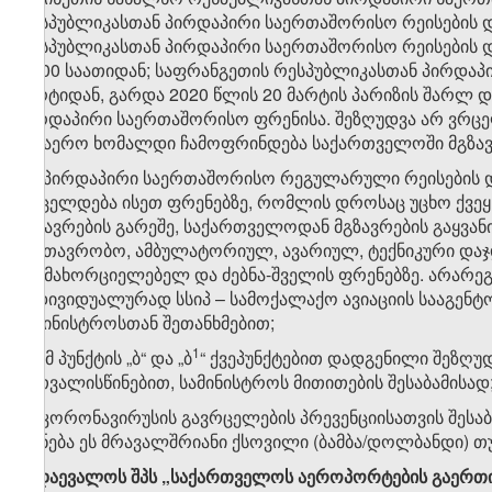
რესპუბლიკასთან პირდაპირი საერთაშორისო რეისების დ
რესპუბლიკასთან პირდაპირი საერთაშორისო რეისების 
16:00 საათიდან; საფრანგეთის რესპუბლიკასთან პირდაპ
მარტიდან, გარდა 2020 წლის 20 მარტის პარიზის შარ
პირდაპირი საერთაშორისო ფრენისა. შეზღუდვა არ ვრცე
საჰაერო ხომალდი ჩამოფრინდება საქართველოში მგზავრე
​1
ბ
) პირდაპირი საერთაშორისო რეგულარული რეისების დრ
ვრცელდება ისეთ ფრენებზე, რომლის დროსაც უცხო ქვე
მგზავრების გარეშე, საქართველოდან მგზავრების გაყვან
სამთავრობო, ამბულატორიულ, ავარიულ, ტექნიკური დაჯდ
განმახორციელებელ და ძებნა-შველის ფრენებზე. არარე
ინდივიდუალურად სსიპ – სამოქალაქო ავიაციის სააგენტ
სამინისტროსთან შეთანხმებით;
​1
გ) ამ პუნქტის „ბ“ და „ბ
“ ქვეპუნქტებით დადგენილი შეზღუ
გათვალისწინებით, სამინისტროს მითითების შესაბამისად
დ) კორონავირუსის გავრცელების პრევენციისათვის შესაბ
(იქნება ეს მრავალშრიანი ქსოვილი (ბამბა/დოლბანდი) თუ
8. დაევალოს შპს „საქართველოს აეროპორტების გაერთიან