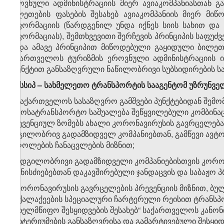
ეროვნული ადმინისტრაციის მიერ ავიაკომპანიასთან 
ბილეთების ფასების შესახებ ავიაკომპანიის მიერ მი
ინფორმაციის (წარდგენილ უნდა იქნეს სიის სახით და 
ინფორმაციას), შემთხვევითი შერჩევის პრინციპის საფ
ან/და ამავე პრინციპით მიწოდებული გაყიდული ბილეთ
საქართველოს ტურიზმის ეროვნული ადმინისტრაციის 
8
პუნქტით განსაზღვრული ნაწილობრივი სუბსიდირების ს
​1
8
. სსიპ – სახმელეთო ტრანსპორტის სააგენტომ უზრუნვე
ა) საქართველოს სასაზღვრო გამშვები პუნქტებიდან შემ
ავტოსატრანსპორტო საშუალება შეწყვილებული კომბინაც
პრევენციულ ზომებს ახალი კორონავირუსის გავრცელება
ადგილობრივ გადამზიდველ კომპანიებთან, გამწევი ავ
მძღოლების ჩანაცვლების მიზნით;
ბ) ადგილობრივი გადამზიდველი კომპანიებისთვის კორო
ღონისძიებებთან დაკავშირებული ჯანდაცვის და საბაჟო პ
გ) კორონავირუსის გავრცელების პრევენციის მიზნით, 
მოქალაქეების სპეციალური ჩარტერული რეისით ტრანსპო
„სახელმწიფო შესყიდვების შესახებ“ საქართველოს კანონი
კრიტერიუმების განსაზღვრისა და გამარტივებული შესყიდვ