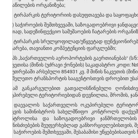
განაწილების ორგანიზება;
ა.გ) ტირპარკის ტერიტორიის დასუფთავება და საყოფაცხო
ა.დ) საჭიროების შემთხვევაში, საზოგადოებრივი ჯანდაცვ
ერთად, სადეზინფექციო სამუშაოების ჩატარების ორგანიზ
ა.ე) ტირპარკის სრულყოფილად/უწყვეტად ფუნქციონირე
გატარება, თავიანთი კომპეტენციის ფარგლებში;
ბ) შპს „საქართველოს აეროპორტების გაერთიანებას“ (ს/ნ: 
ნაკვეთისა (მიწის (უძრავი ქონების) საკადასტრო კოდი: №0
საკუთრებაში არსებული 854931 კვ. მ მიწის ნაკვეთის (მიწი
სახმელეთო ტრანსპორტის სააგენტოსთვის დროებით უსას
3. ამ განკარგულებით გათვალისწინებული ღონისძ
ოკუპირებული ტერიტორიებიდან დევნილთა, შრომის, ჯა
​1
3
. დაევალოს საქართველოს ოკუპირებული ტერიტორ
დაცვის სამინისტროს სახელმწიფო კონტროლს დაქვემ
კონტროლისა და საზოგადოებრივი ჯანმრთელობის
ღონისძიებების შეუფერხებლად განხორციელებისთვის, შ
და, საჭიროების შემთხვევაში, შესაბამისი უწყებებისათვის 