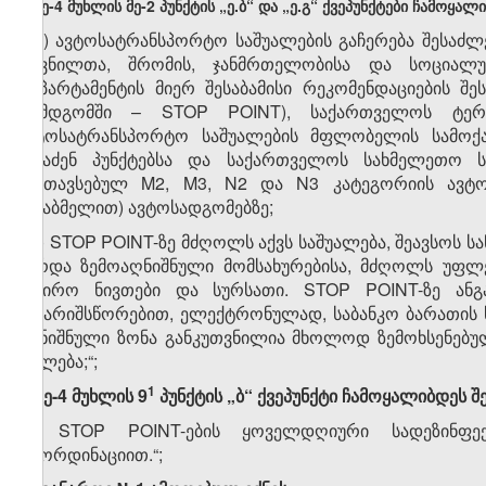
ა) მე
-4
მუხლის
მე-2 პუნქტის „ე.ბ“ და „ე.გ“ ქვეპუნქტები ჩამოყა
„ე.ბ) ავტოსატრანსპორტო საშუალების გაჩერება შეს
დევნილთა, შრომის, ჯანმრთელობისა და სოციალურ
დეპარტამენტის მიერ შესაბამისი რეკომენდაციების 
(შემდგომში – STOP POINT), საქართველოს ტერ
ავტოსატრანსპორტო საშუალების მფლობელის სამოქ
შესაძენ პუნქტებსა და საქართველოს სახმელეთო ს
განთავსებულ M2, M3, N2 და N3 კატეგორიის ავტოს
მისაბმელით) ავტოსადგომებზე;
ე.გ) STOP POINT-ზე მძღოლს აქვს საშუალება, შეავსოს ს
გარდა ზემოაღნიშნული მომსახურებისა, მძღოლს უფლებ
საჭირო ნივთები და სურსათი. STOP POINT-ზე ანგ
ანგარიშსწორებით, ელექტრონულად, საბანკო ბარათის 
აღნიშნული ზონა განკუთვნილია მხოლოდ ზემოხსენებული
უფლება;“;
​1
ბ) მე-4 მუხლის 9
პუნქტის „ბ“ ქვეპუნქტი ჩამოყალიბდეს 
„ბ) STOP POINT-ების ყოველდღიური სადეზინფექ
კოორდინაციით.“;