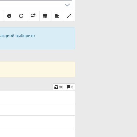
дакцией выберите
30
3