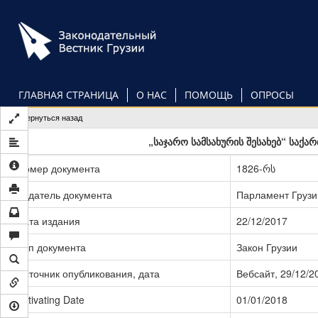
Перейти
к
основному
содержанию
ГЛАВНАЯ СТРАНИЦА
О НАС
ПОМОЩЬ
ОПРОСЫ
Вернуться назад
„საჯარო სამსახურის შესახებ“ საქ
Номер документа
1826-რს
Издатель документа
Парламент Грузи
Дата издания
22/12/2017
Тип документа
Закон Грузии
Источник опубликования, дата
Вебсайт, 29/12/2
Activating Date
01/01/2018