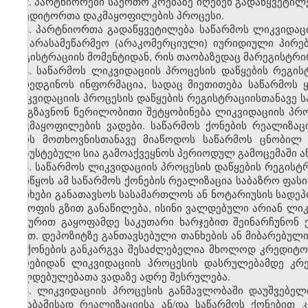
2. პარტნიორები საერთო კრებაზე იღებენ გადაწყვეტილე
კრედიტორთა დაკმაყოფილების პროცესი.
3. პარტნიორთა გადაწყვეტილება საწარმოს ლიკვიდაცი
და არასამეწარმეო (არაკომერციული) იურიდიული პირე
რეგისტრაციის მომენტიდან, რის თაობაზედაც მარეგისტრ
4. საწარმოს ლიკვიდაციის პროცესის დაწყების რეგ
წარედგინოს ინფორმაცია, სადაც მიეთითება საწარმოს
ლიკვიდაციის პროცესის დაწყების რეგისტრაციისთანავე 
გაუგზავნონ წერილობითი შეტყობინება ლიკვიდაციის პრო
დაკმაყოფილების ვადები. საწარმოს ქონების რეალიზაც
პირს მოთხოვნისთანავე მიაწოდოს საწარმოს ცნობილ 
დაზუსტებული სია გამოაქვეყნოს პერიოდულ გამოცემაში ან
5. საწარმოს ლიკვიდაციის პროცესის დაწყების რეგისტრ
დაიწყოს ამ საწარმოს ქონების რეალიზაცია საბაზრო ფასი
თანხები განათავსოს სასამართლოს ან ნოტარიუსის სადეპ
გაყოფის გზით განაწილება, ისინი ვალდებული არიან ლიკ
ნატურით გაყოფამდე საკუთარი ხარჯებით შეინარჩუნონ 
გზით. დეპოზიტზე განთავსებული თანხების ან მიბარებულ
ან ქონების განკარგვა შესაძლებელია მხოლოდ კრედიტორ
მიღებიდან ლიკვიდაციის პროცესის დასრულებამდე კრ
ვალდებულებათა ვადაზე ადრე შესრულება.
6. ლიკვიდაციის პროცესის განმავლობაში დაუშვებელი
შესაბამისად რეალიზაციისა ან/და საწარმოს ქონებით