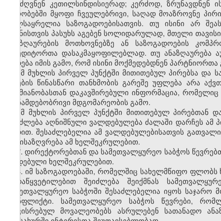
გაუძღვნენ კეთილსინდისიერად; კერძოდ, ზრუნავდნენ 
პირობებში მყოფი ჩვეულებრივი, საღად მოაზროვნე პირი
ხელსაყრელია საზოგადოებისათვის. თუ ისინი არ შეა
ზიანისთვის პასუხს აგებენ სოლიდარულად, მთელი თავის
ანაზღაურების მოთხოვნებზე ან საზოგადოების კომპრ
კრედიტორთა დასაკმაყოფილებლად. თუ ანაზღაურება ა
წყდება იმის გამო, რომ ისინი მოქმედებდნენ პარტნიორთ
ამ მუხლის პირველ პუნქტში მითითებულ პირებსა და ს
კრების წინასწარი თანხმობის გარეშე უფლება არა აქვ
საქმიანობასთან დაკავშირებული ინფორმაცია, რომელიც
თანამდებობრივი მდგომარეობის გამო.
ამ მუხლის პირველ პუნქტში მითითებულ პირებთან 
შეიძლება აღნიშნული ვალდებულება ძალაში დარჩეს ამ პი
ვადით. შესაძლებელია ამ ვალდებულებისათვის გათვალის
განისაზღვრება ამ ხელშეკრულებით.
7. დირექტორებთან და სამეთვალყურეო საბჭოს წევრებ
დადებული ხელშეკრულებით.
8. იმ საზოგადოებაში, რომელშიც სახელმწიფო ფლობს 
გადაწყვეტილებით შეიძლება შეიქმნას სამეთვალყურ
სამეთვალყურეო საბჭოში შესაძლებელია იყოს საჯარო მ
კონფლიქტი. სამეთვალყურეო საბჭოს წევრები, რომლ
დაკისრებულ მოვალეობებს ასრულებენ სათანადო ანაზ
სამსახურში ინტერესთა შეუთავსებლობად.