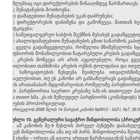
რომლებსაც იგი დირექტორების წინააღმდეგ წარმართავს;
გ) შენატანების მოთხოვნა;
დ) დამატებითი შენატანების უკან დაბრუნება;
ე) დირექტორების დანიშვნა და გამოწვევა, მათთან ხ
დამტკიცება;
ვ) სამეთვალყურეო საბჭოს შექმნის შესახებ გადაწყვეტი
ზ) ახალი/დამატებითი შენატანების გზით საწარმოს კაპი
7. ყველა გადაწყვეტილება, რომელთა მნიშვნელობა სც
პარტნიორის მონაწილეობით ჩატარებული კრების გადაწყვ
8. კრების მოწვევა არ არის აუცილებელი, როცა ყვ
წერილობითი თანხმობა კრების ოქმის ტოლფასია და ითვლ
9. საზოგადოების წესდება შეიძლება ითვალისწინ
უმრავლესობით, თუ ეს კანონი არ განსაზღვრავს გადაწყვე
ქმნის არათანაბარ მდგომარეობას რომელიმე პარტნიორის
10. პარტნიორთა საერთო კრებაზე სპს-ის თითოეულ პ
აქვს თითო ხმა. კს-ის შეზღუდულ პარტნიორს (კომანდიტს) 
წილების პროპორციულად.
საქართველოს 2008 წლის 14 მარტის კანონი №5913 - სსმ I, №7, 26.03
მუხლი 10. გენერალური სავაჭრო მინდობილობა (პროკურ
1. ამ კანონის მე-9 მუხლის პირველ პუნქტში დასახ
მისცენ მინდობილობა ამა თუ იმ პირს. მინდობილობა შეიძ
რომ ისინი – ორივე ან ყველა ერთად წარმოადგენენ საწა