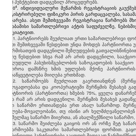
მე-8 პუნქტებით დადგენილ პროცედურებს.
​4
10
. ინდივიდუალური მეწარმის რეგისტრაციის გაუქმე
რეგისტრირებული ფიზიკური პირის გარდაცვალება, სასა
აღიარება. ასეთ შემთხვევაში რეგისტრაცია წარმოებს 
შესაბამისი სამართლებრივი აქტის საფუძველზე, ნების
ინიციატივით.
11. პარტნიორებს შეუძლიათ ერთი სამართლებრივი ფორ
ასეთ შემთხვევაში წესდებით უნდა მოხდეს პარტნიორთა
ფორმისათვის დადგენილი შეზღუდვების გათვალისწინები
თუ წესდებით სხვა რამ არ არის დადგენილი, სააქცი
შეზღუდული პასუხისმგებლობის საზოგადოების სააქციო 
საჭიროა დამსწრე ხმის უფლების მქონე პარტნიორის 
გადაწყვეტილება მიიღება ერთხმად.
12. საწარმოებს შეუძლიათ გაერთიანდნენ (შერწყ
საზოგადოებასა და კოოპერატივში შერწყმის შესახებ გა
პარტნიორის (პარტნიორთა) ხმების 75%, ყველა დანარჩენ
სხვა რამ არ არის დადგენილი. შერწყმის შესახებ გადაწ
ორი საწარმო ერთიანდება ერთ ახალ საწარმოდ. შერწყ
უფლება-მოვალეობანი, თუ ისინი არ ხელმძღვანელობენ
რომელმაც საწარმო მიიერთა, ან ახალშექმნილი საწარმო,
13. საწარმო შეიძლება გაიყოს ორ ან ორზე მეტ საწ
საწარმოებმა საკუთარი სამართლებრივი ფორმით. გაყო
ადრინდელი პარტნიორები გაყოფის შედეგად წარმოქმნილ