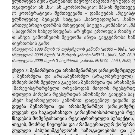
სახელწოდება იყოს ფანტაზიის ნაყოფი; მაგრამ იგი უნდა შ
საზოგადოება“ ან „სს“, ან „კორპორაცია“; შპს-ის შემთხვ
„შპს“; კოოპერატივის შემთხვევაში – დამატებას „რეგი
სახელწოდებაც შეიცავს სიტყვას „საზოგადოება“, „საზ
სამართლებრივი ფორმის მიხედვით) სიტყვა „კომპანია“. „შ
5. საფირმო სახელწოდებას არ უნდა ერთოდეს რაიმე ი
პირი ან/და გამოიწვიოს შეცდომა ან/და გაუგებრობა ს
ურთიერთობის გამო.
საქართველოს 1999 წლის 19 თებერვლის კანონი №1805 – სსმ I, №6(13
საქართველოს 2008 წლის 14 მარტის კანონი №5913 - სსმ I, №7, 26.03
საქართველოს 2009 წლის 3 ნოემბრის კანონი №1974 - სსმ I, №35, 19.
მუხლი 7. მეწარმეთა და არასამეწარმეო (არაკომერციულ
1. მეწარმეთა და არასამეწარმეო (არაკომერციული)
ნებისმიერ პირს შეუძლია გაეცნოს მეწარმეთა და არასამე
და მარეგისტრირებელი ორგანოდან მიიღოს რეესტრიდა
იურიდიული პირების რეესტრიდან ამონაწერი გაიცემა სა
შესახებ“ საქართველოს კანონით დადგენილ ვადაში დ
მზადდება მეწარმეთა და არასამეწარმეო (არაკომერც
შეზღუდვის და საგადასახადო გირავნობის/იპოთეკის რეე
მომზადების მომენტისათვის რეგისტრირებული სუბიექტის,
იპოთეკის, მოძრავ ნივთებსა და არამატერიალურ ქონებრივ
შეზღუდული პასუხისმგებლობის საზოგადოებისა და კო