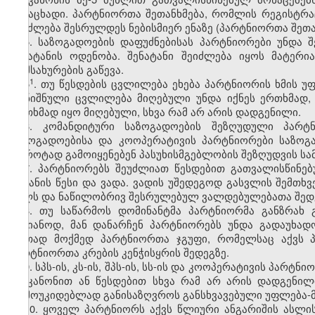
განაცხადი. პარტნიორთა შეთანხმება, რომლის რეგისტრ
შეიძლება შესრულდეს ნებისმიერ ენაზე (პარტნიორთა შეთან
5. საზოგადოების დაფუძნებისას პარტნიორები უნდა 
შენატანის ოდენობა. შენატანი შეიძლება იყოს მატერ
მომსახურების გაწევა.
​1
5
. თუ წესდების ცვლილება ეხება პარტნიორის ხმის უ
აღნიშნული ცვლილება მიღებული უნდა იქნეს ერთხმად, 
ერთხმად იყო მიღებული, სხვა რამ არ არის დადგენილი.
6. კომანდიტური საზოგადოების შეზღუდული პარტნ
საზოგადოებისა და კოოპერატივის პარტნიორები საზოგა
ბოროტად გამოიყენებენ პასუხისმგებლობის შეზღუდვის ს
7. პარტნიორებს შეუძლიათ წესდებით გათვალისწინე
შეტანის წესი და ვადა. ვადის უშედეგოდ გასვლის შემთხ
წილს და ნაწილობრივ შესრულებულ ვალდებულებათა შედეგ
8. თუ საწარმოს დომინანტმა პარტნიორმა განზრახ 
საზიანოდ, მან დანარჩენ პარტნიორებს უნდა გადაუხად
ერთად მოქმედ პარტნიორთა ჯგუფი, რომელსაც აქვს პ
პარტნიორთა კრების კენჭისყრის შედეგზე.
9. სპს-ის, კს-ის, შპს-ის, სს-ის და კოოპერატივის პარ
ამ კანონით ან წესდებით სხვა რამ არ არის დადგენილ
დამოუკიდებლად განისაზღვროს განსხვავებული უფლება-
10. ყოველ პარტნიორს აქვს წლიური ანგარიშის ასლი