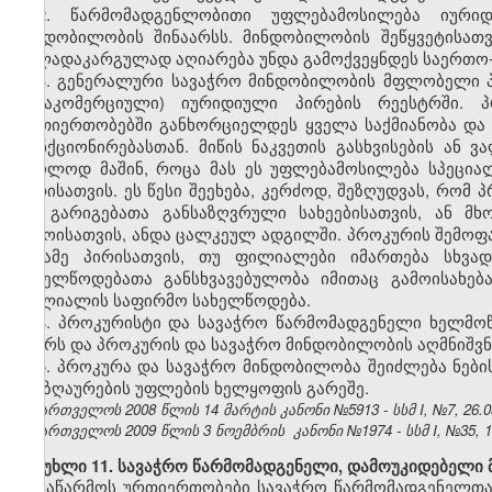
2. წარმომადგენლობითი უფლებამოსილება იურიდ
მინდობილობის შინაარსს. მინდობილობის შეწყვეტისათ
ძალადაკარგულად აღიარება უნდა გამოქვეყნდეს საერთო-
3. გენერალური სავაჭრო მინდობილობის მფლობელი პ
(არაკომერციული) იურიდიული პირების რეესტრში. 
ურთიერთობებში განხორციელდეს ყველა საქმიანობა და
ფუნქციონირებასთან. მიწის ნაკვეთის გასხვისების ან
მხოლოდ მაშინ, როცა მას ეს უფლებამოსილება სპეცია
პირისათვის. ეს წესი შეეხება, კერძოდ, შეზღუდვას, რო
და გარიგებათა განსაზღვრული სახეებისათვის, ან მ
დროისათვის, ანდა ცალკეულ ადგილში. პროკურის შემოფ
მესამე პირისათვის, თუ ფილიალები იმართება სხვად
სახელწოდებათა განსხვავებულობა იმითაც გამოისახებ
ფილიალის საფირმო სახელწოდება.
4. პროკურისტი და სავაჭრო წარმომადგენელი ხელმო
გვარს და პროკურის და სავაჭრო მინდობილობის აღმნიშვნ
5. პროკურა და სავაჭრო მინდობილობა შეიძლება ნებ
ანაზღაურების უფლების ხელყოფის გარეშე.
საქართველოს 2008 წლის 14 მარტის კანონი №5913 - სსმ I, №7, 26.03
საქართველოს 2009 წლის 3 ნოემბრის კანონი №1974 - სსმ I, №35, 19.
მუხლი 11. სავაჭრო წარმომადგენელი, დამოუკიდებელი 
საწარმოს ურთიერთობები სავაჭრო წარმომადგენელთა