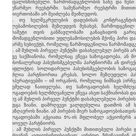
გათვალისწინებული. წარმომადგენლობის სახე და წესი 
სამეწარმეო რეესტრში. სამეწარმეო რეესტრში მითი
ურთიერთობაში არ შეიძლება შეიზღუდოს.
4. თუ ხელშეკრულების დადებისას კონტრაგენტი
უფლებამოსილების შეზღუდვის შესახებ, წარმოდგენილ
თვრამეტი თვის განმავლობაში განაცხადოს გარი
წარმომადგენლობითი უფლებამოსილების მქონე პირი და კ
მეწარმე სუბიექტს, რომელიც წარმოდგენილია წარმომადგ
5. ამ მუხლის პირველ პუნქტში დასახელებულ პირებს ა
იგივე საქმიანობა, რომელსაც ეწევა საზოგადოება, ან 
პერსონალურად პასუხისმგებელმა პარტნიორმა ან დირექტ
კონფლიქტი). სოლიდარული პასუხისმგებლობის საზოგად
შეუძლია პარტნიორთა კრებას, ხოლო შეზღუდული პასუ
კოოპერატივებში – იმ ორგანოს, რომელიც ნიშნავს (ირჩე
მიცემულად ჩაითვლება, თუ საზოგადოების ხელმძღვ
საზოგადოების ხელმძღვანელი ეწევა ასეთ საქმიანობას და 
თუ ამ მუხლის პირველ პუნქტში დასახელებული პირების
მიადგა ზიანი, დამრღვევი ვალდებულია დათმოს ამ 
აანაზღაუროს ზიანი. ამ პირების მიერ საზოგადოებისათვის
საზოგადოებაში აქციათა 5%-ის მფლობელ აქციონერს 
თითოეულ პარტნიორს.
6. ამ მუხლის პირველ პუნქტში მითითებული პირები 
გაუძღვნენ კეთილსინდისიერად; კერძოდ, ზრუნავდნენ 