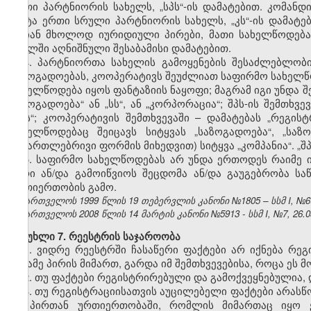
ერთი პარტნიორის სახელს, „სპს“-ის დამატებით. კომან
ცოტა ერთი სრული პარტნიორის სახელს, „კს“-ის დამატები
არიან მხოლოდ იურიდიული პირები, მათი სახელწოდება
მუხლში აღნიშნული შესაბამისი დამატებით.
4. პარტნიორთა სახელის გამოყენების შესაძლებლობი
საზოგადოებას, კოოპერატივს შეუძლიათ საფირმო სახელწოდ
სახელწოდება იყოს ფანტაზიის ნაყოფი; მაგრამ იგი უნდა შ
საზოგადოება“ ან „სს“, ან „კორპორაცია“; შპს-ის შემთხვ
„შპს“; კოოპერატივის შემთხვევაში – დამატებას „რეგი
სახელწოდებაც შეიცავს სიტყვას „საზოგადოება“, „საზ
სამართლებრივი ფორმის მიხედვით) სიტყვა „კომპანია“. „შ
5. საფირმო სახელწოდებას არ უნდა ერთოდეს რაიმე ი
პირი ან/და გამოიწვიოს შეცდომა ან/და გაუგებრობა ს
ურთიერთობის გამო.
საქართველოს 1999 წლის 19 თებერვლის კანონი №1805 – სსმ I, №6(13
საქართველოს 2008 წლის 14 მარტის კანონი №5913 - სსმ I, №7, 26.03
მუხლი 7. რეესტრის საჯაროობა
1. ვიდრე რეესტრში ჩასაწერი ფაქტები არ იქნება რე
მესამე პირის მიმართ, გარდა იმ შემთხვევებისა, როცა ეს 
2. თუ ფაქტები რეგისტრირებული და გამოქვეყნებულია, დ
3. თუ რეგისტრაციისათვის აუცილებელი ფაქტები არასწ
იმ პირთან ურთიერთობაში, რომლის მიმართაც იყო 