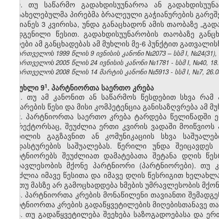
9. თუ საწარმო გადახდისუუნაროა ან გადახდისუუნ
დასახელებულმა პირებმა ბრალეული გაჭიანურების გარეშე
უგვიანეს 3 კვირისა, უნდა განაცხადონ ამის თაობაზე „გა
დადგენილი წესით. გადახდისუუნარობის თაობაზე განც
პირები ამ განცხადებას ამ მუხლის მე-6 პუნქტით გათვალ
საქართველოს 1999 წლის 9 ივნისის კანონი №2073 – სსმ I, №24(31), 26
საქართველოს 2005 წლის 24 ივნისის კანონი №1781 - სსმ I, №40, 18.0
საქართველოს 2008 წლის 14 მარტის კანონი №5913 - სსმ I, №7, 26.03
​1
მუხლი 9
. პარტნიორთა საერთო კრება
1. თუ ამ კანონით ან საწარმოს წესდებით სხვა რამ
ჩატარების წესი და მისი კომპეტენცია განისაზღვრება ამ 
2. პარტნიორთა საერთო კრება ტარდება წელიწადში ერ
დირექტორსაც, შეუძლია ერთი კვირის ვადაში მოიწვიო
წერილის გაგზავნით ან კომუნიკაციის სხვა საშუალე
დადასტურების საშუალებას. წერილი უნდა შეიცავდეს
პარტნიორებს შეუძლიათ დამატებათა შეტანა დღის წესრ
უმრავლესობის მქონე პარტნიორი (პარტნიორები). თუ კ
შეუძლია იმავე წესითა და იმავე დღის წესრიგით ხელახლა
კი, თუ მასზე არ გამოცხადდება ხმების უმრავლესობის მქო
3. პარტნიორთა კრების მონაწილენი თავიანთი შემადგ
პარტნიორთა კრების გადაწყვეტილების მიღებისთანავე თა
4. თუ გადაწყვეტილება შეეხება საზოგადოებასა და ერ