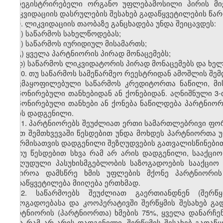
მარეგისტრირებელი ორგანო უფლებამოსილი პირის მიე
ლიკვიდაციის დასრულების შესახებ გადაწყვეტილების წარ
9. ლიკვიდაციის თაობაზე განცხადება უნდა შეიცავდეს:
ა) საწარმოს სახელწოდებას;
ბ) საწარმოს იურიდიულ მისამართს;
გ) ყველა პარტნიორის პირად მონაცემებს;
დ) საწარმოს ლიკვიდატორის პირად მონაცემებს და ხე
10. თუ საწარმოს სამეწარმეო რეესტრიდან ამოშლის შემ
დაკმაყოფილებული საწარმოს კრედიტორთა ნაწილი, მისი
დეპონირებული თანხებიდან ან ქონებიდან. აღნიშნული 3-თ
დეპონირებული თანხები ან ქონება ნაწილდება პარტნიორ
არის დადგენილი.
11. პარტნიორებს შეუძლიათ ერთი სამართლებრივი ფორ
ასეთ შემთხვევაში წესდებით უნდა მოხდეს პარტნიორთა
ფორმისათვის დადგენილი შეზღუდვების გათვალისწინები
თუ წესდებით სხვა რამ არ არის დადგენილი, სააქცი
შეზღუდული პასუხისმგებლობის საზოგადოების სააქციო 
საჭიროა დამსწრე ხმის უფლების მქონე პარტნიორის 
გადაწყვეტილება მიიღება ერთხმად.
12. საწარმოებს შეუძლიათ გაერთიანდნენ (შერწყ
საზოგადოებასა და კოოპერატივში შერწყმის შესახებ გა
პარტნიორის (პარტნიორთა) ხმების 75%, ყველა დანარჩენ
სხვა რამ არ არის დადგენილი. შერწყმის შესახებ გადაწ