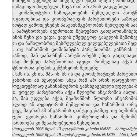
აღნიშნული ცვლილება მიღებული უნდა იქნეს ერთხმად, 
ერთხმად იყო მიღებული, სხვა რამ არ არის დადგენილი.
6. კომანდიტური საზოგადოების შეზღუდული პარტნ
საზოგადოებისა და კოოპერატივის პარტნიორები საზოგა
ბოროტად გამოიყენებენ პასუხისმგებლობის შეზღუდვის ს
7. პარტნიორებს შეუძლიათ წესდებით გათვალისწინე
შეტანის წესი და ვადა. ვადის უშედეგოდ გასვლის შემთხ
წილს და ნაწილობრივ შესრულებულ ვალდებულებათა შედეგ
8. თუ საწარმოს დომინანტმა პარტნიორმა განზრახ 
საზიანოდ, მან დანარჩენ პარტნიორებს უნდა გადაუხად
ერთად მოქმედ პარტნიორთა ჯგუფი, რომელსაც აქვს პ
პარტნიორთა კრების კენჭისყრის შედეგზე.
9. სპს-ის, კს-ის, შპს-ის, სს-ის და კოოპერატივის პარ
ამ კანონით ან წესდებით სხვა რამ არ არის დადგენილ
დამოუკიდებლად განისაზღვროს განსხვავებული უფლება-
10. ყოველ პარტნიორს აქვს წლიური ანგარიშის ასლი
ამისა, მას უფლება აქვს, შეამოწმოს წლიური ანგარიშ
უშუალოდ ან აუდიტორის მეშვეობით და საწარმოს ორგ
შემდეგ, მაგრამ ამ ანგარიშის დამტკიცებამდე. თუ აღმოჩნ
ხარჯები ეკისრება საწარმოს. კონტროლისა და შემოწ
გაფართოება კი შესაძლებელია წესდებით.
საქართველოს 1996 წლის 13 დეკემბრის კანონი №535 – პარლამენტის 
საქართველოს 1999 წლის 19 თებერვლის კანონი №1805 – სსმ I, №6(13)