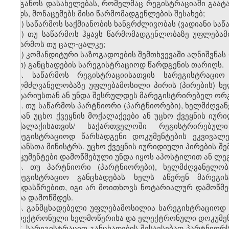
ორგანოს დასახელებას, რომელმაც რეგისტრაციაში გაატ
კოდს, მონაცემებს მისი წარმომადგენლების შესახებ;
ე) საწარმოს საქმიანობის ხანგრძლივობას (ვადიანი საწ
ვ) თუ საწარმოს ჰყავს წარმომადგენლობაზე უფლებამ
საწარმოს თუ ცალ-ცალკე;
ზ) კომანდიტური საზოგადოების შემთხვევაში აღნიშვნა
თ) განცხადების სარეგისტრაციოდ წარდგენის თარიღს.
3. საწარმოს რეგისტრაციისათვის სარეგისტრაცი
ხელმძღვანელობაზე უფლებამოსილი პირის (პირების) ხელ
ნოტარიუსთან ან უნდა შესრულდეს მარეგისტრირებელ ორგ
4. თუ საწარმოს პარტნიორი (პარტნიორები), ხელმძღვა
არიან უცხო ქვეყნის მოქალაქეები ან უცხო ქვეყნის იუ
მოქალაქისათვის/ საქართველოში რეგისტრირებულ
სარეგისტრაციოდ წარსადგენი დოკუმენტების ეკვივალ
ფინანსთა მინისტრს. უცხო ქვეყნის იურიდიული პირების 
დოკუმენტები დამოწმებული უნდა იყოს აპოსტილით ან ლე
5. თუ პარტნიორი (პარტნიორები), ხელმძღვანელობ
სარეგისტრაციო განცხადებას ხელს აწერენ მარეგი
თანდასწრებით, იგი არ მოითხოვს ნოტარიალურ დამოწმებ
უნდა დამოწმდეს.
6. განმცხადებელი უფლებამოსილია სარეგისტრაციოდ
„ელექტრონული ხელმოწერისა და ელექტრონული დოკუმენტი
7. სარეგისტრაციო განცხადების შესავსებად პარტნიორ