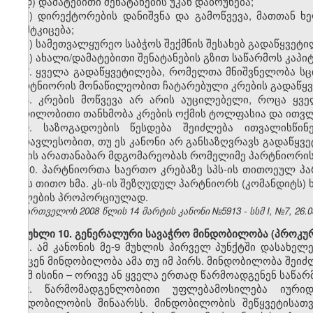
დ) დამატებითი შენატანების უკან დაბრუნება;
ე) დირექტორების დანიშვნა და გამოწვევა, მათთან ხ
დამტკიცება;
ვ) სამეთვალყურეო საბჭოს შექმნის შესახებ გადაწყვეტი
ზ) ახალი/დამატებითი შენატანების გზით საწარმოს კაპი
7. ყველა გადაწყვეტილება, რომელთა მნიშვნელობა სც
პარტნიორის მონაწილეობით ჩატარებული კრების გადაწყვ
8. კრების მოწვევა არ არის აუცილებელი, როცა ყვ
წერილობითი თანხმობა კრების ოქმის ტოლფასია და ითვლ
9. საზოგადოების წესდება შეიძლება ითვალისწინ
უმრავლესობით, თუ ეს კანონი არ განსაზღვრავს გადაწყვე
ქმნის არათანაბარ მდგომარეობას რომელიმე პარტნიორის
10. პარტნიორთა საერთო კრებაზე სპს-ის თითოეულ პ
აქვს თითო ხმა. კს-ის შეზღუდულ პარტნიორს (კომანდიტს) 
წილების პროპორციულად.
საქართველოს 2008 წლის 14 მარტის კანონი №5913 - სსმ I, №7, 26.03
მუხლი 10. გენერალური სავაჭრო მინდობილობა (პროკურ
1. ამ კანონის მე-9 მუხლის პირველ პუნქტში დასახ
მისცენ მინდობილობა ამა თუ იმ პირს. მინდობილობა შეიძ
რომ ისინი – ორივე ან ყველა ერთად წარმოადგენენ საწა
2. წარმომადგენლობითი უფლებამოსილება იურიდ
მინდობილობის შინაარსს. მინდობილობის შეწყვეტისათ