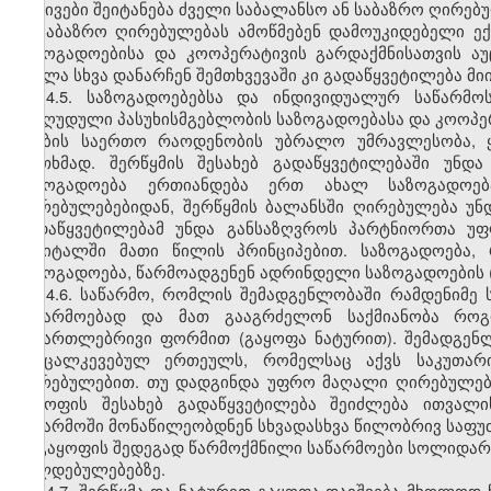
აქტივები შეიტანება ძველი საბალანსო ან საბაზრო ღირებ
საბაზრო ღირებულებას ამოწმებენ დამოუკიდებელი ექ
საზოგადოებისა და კოოპერატივის გარდაქმნისათვის 
ყველა სხვა დანარჩენ შემთხვევაში კი გადაწყვეტილება მი
14.5. საზოგადოებებსა და ინდივიდუალურ საწარმოს
შეზღუდული პასუხისმგებლობის საზოგადოებასა და კოოპერ
ხმების საერთო რაოდენობის უბრალო უმრავლესობა, ყ
ერთხმად. შერწყმის შესახებ გადაწყვეტილებაში უნდ
საზოგადოება ერთიანდება ერთ ახალ საზოგადოებ
ღირებულებებიდან, შერწყმის ბალანსში ღირებულება უნდ
გადაწყვეტილებამ უნდა განსაზღვროს პარტნიორთა უფ
კაპიტალში მათი წილის პრინციპებით. საზოგადოება,
საზოგადოება, წარმოადგენენ ადრინდელი საზოგადოების 
14.6. საწარმო, რომლის შემადგენლობაში რამდენიმე
საწარმოებად და მათ გააგრძელონ საქმიანობა როგ
სამართლებრივი ფორმით (გაყოფა ნატურით). შემადგენ
განცალკევებულ ერთეულს, რომელსაც აქვს საკუთარი
ღირებულებით. თუ დადგინდა უფრო მაღალი ღირებულება,
გაყოფის შესახებ გადაწყვეტილება შეიძლება ითვალ
საწარმოში მონაწილეობდნენ სხვადასხვა წილობრივ საფუ
გაყოფის შედეგად წარმოქმნილი საწარმოები სოლიდარ
ვალდებულებებზე.
14.7. შერწყმა და ნატურით გაყოფა დაიშვება მხოლოდ 