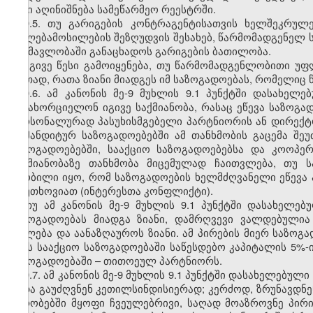
წესი აღინიშნება სამეწარმეო რეესტრში.
9.5. თუ გარიგების კონტრაგენტისათვის ხელშეკრუ
უფლებამოსილების შეზღუდვის შესახებ, წარმომადგენელ 
განმავლობაში განაცხადოს გარიგების ბათილობა.
იგივე წესი გამოიყენება, თუ წარმომადგენლობითი უფ
ერთად, რათა ზიანი მიადგეს იმ საზოგადოებას, რომელი
9.6. ამ კანონის მე-9 მუხლის 9.1 პუნქტში დასახე
განახორციელონ იგივე საქმიანობა, რასაც ეწევა საზოგად
პერსონალურად პასუხისმგებელი პარტნიორის ან დირექტ
კომანდიტურ საზოგადოებებში ამ თანხმობის გაცემა შ
საზოგადოებებში, სააქციო საზოგადოებებსა და კოოპე
საქმიანობაზე თანხმობა მიცემულად ჩაითვლება, თუ 
ცნობილი იყო, რომ საზოგადოების ხელმძღვანელი ეწევა ას
მოუთხოვიათ (ინტერესთა კონფლიქტი).
თუ ამ კანონის მე-9 მუხლის 9.1 პუნქტში დასახელე
საზოგადოებას მიადგა ზიანი, დამრღვევი ვალდებული
უფლება და აანაზღაუროს ზიანი. ამ პირების მიერ საზოგ
აქვს სააქციო საზოგადოებაში საწესდებო კაპიტალის 5%-
საზოგადოებაში – თითოეულ პარტნიორს.
9.7. ამ კანონის მე-9 მუხლის 9.1 პუნქტში დასახელებუ
უნდა გაუძღვნენ კეთილსინდისიერად; კერძოდ, ზრუნავდნ
პირობებში მყოფი ჩვეულებრივი, საღად მოაზროვნე პირი