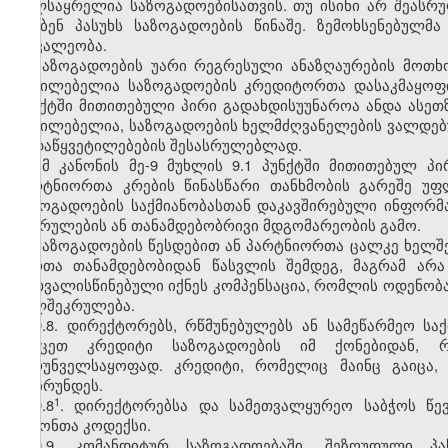
ხელსაყრელია საზოგადოებისათვის. თუ ისინი არ შეას
აგებენ პასუხს საზოგადოების წინაშე. ზემოხსენებულ
მოვალეობა.
საზოგადოების უარი რეგრესული ანაზღაურების მოთხო
აუცილებელია საზოგადოების კრედიტორთა დასაკმაყოფილ
პუნქტში მითითებული პირი გადახდისუუნაროა ანდა ასეთ
აუცილებელია, საზოგადოების ხელმძღვანელების ვალდებუ
გადაწყვეტილებების შესასრულებლად.
ამ კანონის მე-9 მუხლის 9.1 პუნქტში მითითებულ პი
პარტნიორთა კრების წინასწარი თანხმობის გარეშე უფ
საზოგადოების საქმიანობასთან დაკავშირებული ინფორმ
შესრულების ან თანამდებობრივი მდგომარეობის გამო.
საზოგადოების წესდებით ან პარტნიორთა ცალკე ხელშ
პირთა თანამდებობიდან წასვლის შემდეგ, მაგრამ არ
გათვალისწინებული იქნეს კომპენსაცია, რომლის ოდენობა
ხელშეკრულება.
9.8. დირექტორებს, რწმუნებულებს ან სამეწარმეო ს
მიეცეთ კრედიტი საზოგადოების იმ ქონებიდან, რ
უზრუნველსაყოფად. კრედიტი, რომელიც მაინც გაიცა, 
დაბრუნდეს.
​1
9.8
. დირექტორებსა და სამეთვალყურეო საბჭოს წ
კანონთა კოდექსი.
9.9. კომანდიტურ საზოგადოებაში, შეზღუდული პა