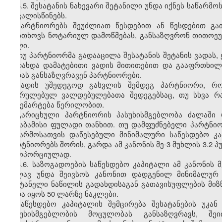
3.5. შესატანის ნახევარი შეტანილი უნდა იქნეს საწარმ
ითვალისწინებს.
პარტნიორებს შეუძლიათ წესდებით ან წესდებით გა
მოითხოვს ნოტარიულ დამოწმებას, განსაზღვრონ თითოეულ
წილი.
თუ პარტნიორმა გადააცილა შესატანის შეტანის ვადას
გადახდა დამატებითი ვადის მითითებით და გააფრთხილო
ვადას განსაზღვრავენ პარტნიორები.
ვადის უშედეგოდ გასვლის შემდეგ პარტნიორი, რო
შესრულებულ ვალდებულებათა შედეგებსაც, თუ სხვა რა
განემარტება წერილობით.
გარიცხული პარტნიორის პასუხისმგებლობა ძალაში 
შესაბამისი ფულადი თანხით. თუ დამფუძნებელი პარტნიო
საწარმოსათვის დაწესებული მინიმალური საწესდებო კ
პარტნიორებს შორის, გარდა ამ კანონის მე-3 მუხლის 3.2
პროპორციულად.
3.6. საზოგადოების საწესდებო კაპიტალი ამ კანონის მ
კვლავ უნდა შეივსოს კანონით დადგენილ მინიმალურ 
შეუტანელი ნაწილის გადახდისაგან გათავისუფლების მიზ
უნდა იყოს 50 ლარზე ნაკლები.
საწესდებო კაპიტალის შემცირება შესატანების უკა
პასუხისმგებლობის მოცულობას განსაზღვრავს, შე