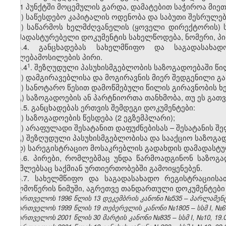
5.3.1 პუნქტში მოცემულის გარდა, დამატებით საჭიროა მიე
ა) საწესდებო კაპიტალის ოდენობა და საბუთი შესრულებ
ბ) საწარმოს ხელმძღვანელის (ყოველი დირექტორის) 
დამადასტურებელი დოკუმენტის სახელწოდება, ნომერი, პი
5.4. განცხადებას სახელმწიფო და საგადასახა
უფლებამოსილების პირი.
​1
5.4
. შეზღუდული პასუხისმგებლობის საზოგადოებაში წი
ა) დამგირავებლისა და მოგირავნის მიერ შედგენილი გა
ბ) სანოტარო წესით დამოწმებული წილის გირავნობის 
გ) საზოგადოების ან პარტნიორთა თანხმობა, თუ ეს გა
5.5. განცხადებას ერთვის შემდეგი დოკუმენტები:
ა) საზოგადოების წესდება (2 ეგზემპლარი);
ბ) არაფულადი შესატანით დაფუძნებისას – შესატანის შ
გ) შეზღუდული პასუხისმგებლობისა და სააქციო საზოგად
დ) სარეგისტრაციო მოსაკრებლის გადახდის დამადასტუ
5.6. პირები, რომლებმაც უნდა წარმოადგინონ საზოგა
რომლებსაც საქმიან ურთიერთობებში გამოიყენებენ.
5.7. სახელმწიფო და საგადასახადო რეგისტრაციის
ხელმოწერის ნიმუში, აგრეთვე თანდართული დოკუმენტები 
საქართველოს 1996 წლის 13 დეკემბრის კანონი №535 – პარლამენტის 
საქართველოს 1999 წლის 19 თებერვლის კანონი №1805 – სსმ I, №6(13)
საქართველოს 2001 წლის 30 მარტის კანონი №835 – სსმ I, №10, 19.04