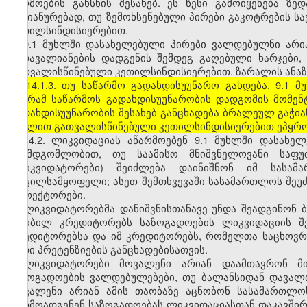
წარმოების გახსნის შესახებ. ეს წესი გამოიყენება ზე
გაჭიანურებად, თუ ზემოხსენებული პირები გაკოტრების სა
კეთილსინდისიერებით.
9.1 მუხლში დასახელებული პირები ვალდებულნი არი
ზედავალიანების დადგენის შემდეგ გაღებული ხარჯები, 
გათვალისწინებული კეთილსინდისიერებით. ზარალის ანაზღ
[14.1.3. თუ საწარმო გადახდისუუნარო გახდება, 9.1
მაგრამ საწარმოს გადახდისუუნარობის დადგომის მომენტი
გადახდისუუნარობის შესახებ განცხადება ბრალეულ გაჭიანუ
მუხლით გათვალისწინებული კეთილსინდისიერებით ეპყრო
14.2. ლიკვიდაციას აწარმოებენ 9.1 მუხლში დასა
შუამდგომლობით, თუ საამისო მნიშვნელოვანი საფუ
(ლიკვიდატორები) შეიძლება დაინიშნონ იმ სასა
ადგილსამყოფელი; ასეთ შემთხვევაში სასამართლოს შეუ
დირექტორები.
ლიკვიდატორებმა დანიშვნისთანავე უნდა შეადგინონ ბ
ცნობილ კრედიტორებს საზოგადოების ლიკვიდაციის შე
კრედიტორებსა და იმ კრედიტორებს, რომელთა საცხოვრე
მათი პრეტენზიების განცხადებისათვის.
ლიკვიდატორები მოვალენი არიან დაამთავრონ მი
საზოგადოების ვალდებულებები, თუ ბალანსიდან დავალი
მოვალენი არიან ამის თაობაზე აცნობონ სასამართლო
წარმოადგენენ საზოგადოებას ლიკვიდაციასთან დაკავშირ