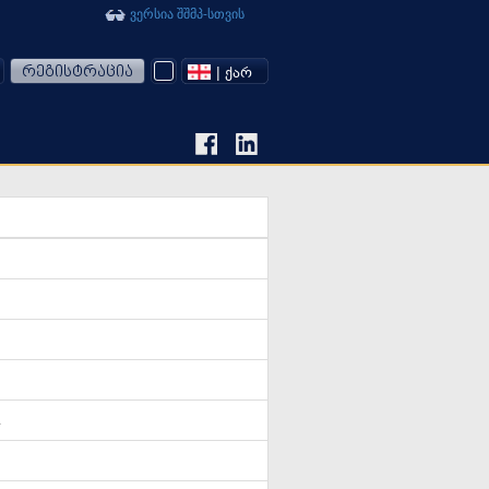
ვერსია შშმპ-სთვის
რეგისტრაცია
| ᲥᲐᲠ
4