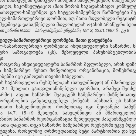
დიტო, საკონსულტაციო (მათ შორის საგადასახადო კონსულ
 სასოფლო-სამეურნეო და სატყეო-სამეურნეო წარმოებები შ
ულ-სამართლებრივი ფორმით, თუ მათი მფლობელი რეგისტრა
მუდმივად დასაქმებულია მფლობელის ოჯახის არაწევრი ხუთი 
 კანონი №535 – პარლამენტის უწყებანი, №1-2, 22.01.1997 წ., გვ.9
ციულ-სამართლებრივი ფორმები. მათი დაფუძნება
ულ-სამართლებრივი ფორმებია: ინდივიდუალური საწარმო,
ტური საზოგადოება (კს), შეზღუდული პასუხისმგებლობის
ი.
ე, როგორც ინდივიდუალური საწარმოს მფლობელი, არის ფიზ
ია სამეწარმეო წესით მოწყობილი ორგანიზაცია, მოწესრი
ბებში იგი გამოდის თავისი სახელით.
მნას საქართველოს რესპუბლიკის (სახელმწიფო) ან მმართვ
 2.1 მუხლით გათვალისწინებული ფორმით, არამედ შეიძ
არმო). ასეთი საწარმო შეადგენს სამეწარმეო მიზნებისათ
რგანოების განცალკევებულ ქონებას. ამასთან, ეს საწ
უთარი სახელწოდებით, რომლითაც იგი შეიტანება სამეწ
 და 14.7, 15–19 მუხლები. სახელმწიფო ან მმართველ
აზინო საწარმოს რეორგანიზაცია შეზღუდული პასუხისმგებლო
ვნათა დაცვით, თუკი საწარმო სამეწარმეო რეესტრში უკვე რე
ატივისა, რომელშიც ორმოცდაათზე მეტი პარტნიორია და ხუ