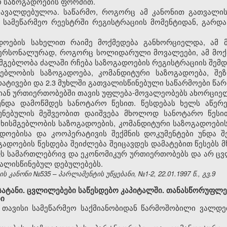
 საზოგადოების ფორმით.
ა სავალდებულოა. საწარმო, როგორც ამ კანონით გათვალი
 სამეწარმეო რეესტრში რეგისტრაციის მომენტიდან, გარდა
დოების სახელით რაიმე მოქმედება განხორციელდა, ამ 
 პერსონალურად, როგორც სოლიდარული მოვალეები, ამ მო
სმგებლობა ძალაში რჩება საზოგადოების რეგისტრაციის შემდ
გებლობის საზოგადოება, კომანდიტური საზოგადოება, შე
რატივები და 2.3 მუხლში გათვალისწინებული საწარმოები წა
მიან ურთიერთობებში თავის უფლება-მოვალეობებს ახორციე
 უნდა დამოწმდეს სანოტარო წესით. წესდებას ხელს აწერ
უნებულის მეშვეობით დაიშვება მხოლოდ სანოტარო წეს
ხისმგებლობის საზოგადოების, კომანდიტური საზოგადოების
ადოებისა და კოოპერატივის შექმნის დოკუმენტები უნდა შ
ადოების წესდება შეიძლება შეიცავდეს დამატებით წესებს 
ს სამართლებრივ და ეკონომიკურ ურთიერთობებს და არ ცვ
ვალისწინებულ დებულებებს.
 კანონი №535 – პარლამენტის უწყებანი, №1-2, 22.01.1997 წ., გვ.9
სატანი. ცვლილებები საწესდებო კაპიტალში. თანასწორუფლე
ი
ე თავისი სამეწარმეო საქმიანობიდან წარმოშობილი ვალდე