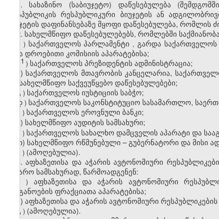
1.
სახაზინო (საბიუჯეტო) დაწესებულება (შემდგომ
რესპუბლიკის რესპუბლიკური ბიუჯეტის ან ადგილობრი
ბიუჯეტის დაფინანსებაზე მყოფი დაწესებულება, რომლის 
2. სახელმწიფო დაწესებულებებს, რომლებში საქმიანობა
ა
საქართველოს პარლამენტი
გარდა
საქართველოს
)
,
სხვა
დროებითი
კომისიის
აპარატებისა
;
1
ა
საქართველოს
პრეზიდენტის
ადმინისტრაცია
;
)
ბ
)
საქართველოს
მთავრობის
კანცელარია
,
საქართველ
და
სახელმწიფო
საქვეუწყებო
დაწესებულებები
;
გ
საქართველოს
იუსტიციის
საბჭო
;
)
დ
საქართველოს საკონსტიტუციო სასამართლო, საერ
)
ე
საქართველოს ეროვნული ბანკი;
)
ვ) სახელმწიფო აუდიტის სამსახური;
ზ
საქართველოს სახალხო დამცველის აპარატი და სააგ
)
თ) სახელმწიფო
რწმუნებული
–
გუბერნატორი
და
მისი
ად
ი
(ამოღებულია).
)
3. აფხაზეთისა და აჭარის ავტონომიური რესპუბლიკებ
საჯარო სამსახურად, წარმოადგენენ:
ა
აფხაზეთისა
და
აჭარის
ავტონომიური
რესპუბლი
)
ორგანოების
ფრაქციათა
აპარატებისა
;
ბ) აფხაზეთისა და აჭარის ავტონომიური რესპუბლიკებ
გ
(ამოღებულია).
)