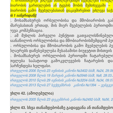
[
1.
მოსამსახურეს
ეძლევა
ანაზღაურებადი
შვებულება
ორსულ
მშობიარობის
გართულების
ან
ტყუპის
შობის
შემთხვევაში
–
მშობიარობის
გამო
შვებულებასთან
დაკავშირებით
ეძლევა
სა
წლის 1 იანვრიდან)]
2. მოსამსახურეს ორსულობისა და მშობიარობის გა
დახმარებასთან ერთად, მის მიერ შვებულების პერიოდშ
ეძლევა კომპენსაცია.
3. ამ მუხლის პირველი პუნქტით გათვალისწინებულ
გადაანაწილოს ორსულობისა და მშობიარობისშემდგომ პე
4. ორსულობისა და მშობიარობის გამო შვებულების პე
ანაზღაურებს დაწესებულება შესაბამისი ბიუჯეტით მისთვი
5. მოსამსახურეს ორსულობის პერიოდში ჩატარებული
ჩაეთვლება საპატიოდ გამოკვლევების ჩატარების და
შეუნარჩუნდება ხელფასი.
საქართველოს 2006 წლის 23 ივნისის კანონი №3402-სსმI, №24, 29.06.
საქართველოს 2008 წლის 19 მარტის კანონი №5946-სსმI, №8, 28.03.2
საქართველოს 2010 წლის 29 ივნისის კანონი №3204-სსმI, №34, 09.07.
საქართველოს 2013 წლის 27 სექტემბრის
კანონი №1394
– ვებგვე
მუხლი 42. (ამოღებულია)
საქართველოს 2005 წლის 23 დეკემბრის კანონი №2492-სსმI, №56, 28.
მუხლი 43. სხვა თანამდებობაზე გადაყვანა ან თანამდე