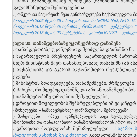
1. პირი თანამდებობაზე შეიძლება დაინიშნოს მხოლ
გათვალისწინებული შემთხვევებისა.
2. კონკურსის ჩატარების წესი განისაზღვრება საქართველოს 
საქართველოს 2006 წლის 28 აპრილის კანონი №2945-სსმI, №15, 16.05
საქართველოს 2012 წლის 29 ივნისის კანონი №6611 – ვებგვერდი, 12
საქართველოს 2013 წლის 20 სექტემბრის
კანონი №1262
– ვებგვე
მუხლი 30. თანამდებობაზე უკონკურსოდ დანიშვნა
1. თანამდებობაზე უკონკურსოდ შეიძლება დაინიშნო
ნ
:
ა) საქართველოს პრეზიდენტის, საქართველოს პარლა
პრემიერ-მინისტრის მიერ თანამდებობაზე დასანიშნი ან ა
ბ) აფხაზეთის
ა და
აჭარის ავტონომიური რესპუბლიკე
მოხელე
ები
;
გ) მინისტრის მოადგილე
ები
, თანაშემწე
ები,
მრჩევლ
ებ
ი;
დ) პირები, რომლებიც დანიშნული არიან თანამდებობის
ე) თანამდებობაზე დროებით შემცვლელ
ებ
ი;
ვ)
დროებით მოვალეობის შემსრულებლ
ებ
ი იმ ვაკანტუ
ზ
)
მოხელეები
–
სამსახურებრივი
დაწინაურების
შემთხვევაში
;
თ) მოხელეები – იმავე დაწესებულების სხვა სტრუქტურულ
თანამდებობისა და დასაკავებელი თანამდებობისათვის ერთი და იგ
2. დროებით მოვალეობის შემსრულებელი
„
საჯარო 
საქართველოს კანონის მე-2 მუხლით
გათვალისწინებულ ვა