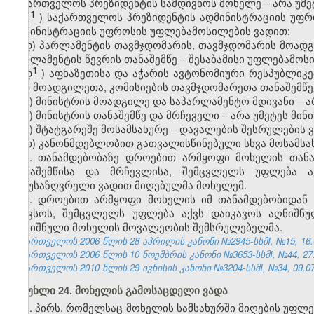
საქართველოს
პრეზიდენტის სამდივნოს
მოხელე
–
არა
უმე
1
გ
)
საქართველოს
პრეზიდენტის
ადმინისტრაციის
უფრ
ადმინისტრაციის
უფროსის
უფლებამოსილების
ვადით
;
დ) პარლამენტის თავმჯდომარის, თავმჯდომარის მოადგ
პარლამენტის წევრის თანაშემწე – შესაბამისი უფლებამოს
1
დ
)
აფხაზეთისა და აჭარის ავტონომიური რესპუბლიკ
მათ მოადგილეთა, კომისიების თავმჯდომარეთა თანაშემწე
ე) მინისტრის მოადგილე და საპარლამენტო მდივანი – 
ვ) მინისტრის თანაშემწე და მრჩეველი – არა უმეტეს მ
ზ) შტატგარეშე მოსამსახურე – დავალების შესრულების 
თ) კანონმდებლობით გათვალისწინებული სხვა მოსამსა
3. თანამდებობაზე დროებით არმყოფი მოხელის თანა
თანაშემწისა და მრჩევლისა, შემცვლელს უფლება ა
განუსაზღვრელი ვადით მიღებულმა მოხელემ.
4. დროებით არმყოფი მოხელის იმ თანამდებობიდან 
შეივსოს, შემცვლელს უფლება აქვს დაიკავოს აღნიშნ
დანიშნული მოხელის მოვალეობის შემსრულებელმა.
საქართველოს 2006 წლის 28 აპრილის კანონი №2945-სსმI, №15, 16.05
საქართველოს 2006 წლის 10 ნოემბრის კანონი №3653-სსმI, №44, 27.1
საქართველოს 2010 წლის 29 ივნისის კანონი №3204-სსმI, №34, 09.07.
მუხლი 24. მოხელის გამოსაცდელი ვადა
1. პირს, რომელსაც მოხელის სამსახურში მიღების უფლე