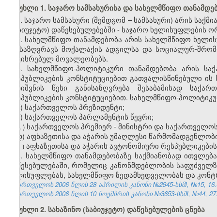
მუხლი 1. საჯარო სამსახურისა და სახელმწიფო თანამდებ
1.
საჯარო სამსახური (შემდგომ – სამსახური) არის სა
(საბიუჯეტო) დაწესებულებებში - საჯარო ხელისუფლების ო
2. სახელმწიფო თანამდებობა არის სახელმწიფო ხელ
განსაზღვრავს მოქალაქის ადგილსა და სოციალურ-შრომი
დაკისრებულ მოვალეობებს.
3. სახელმწიფო-პოლიტიკური თანამდებობა არის სა
რესპუბლიკების კონსტიტუციებით გათვალისწინებული ის
დანიშვნის წესი განისაზღვრება შესაბამისად საქა
რესპუბლიკების კონსტიტუციებით. სახელმწიფო-პოლიტიკუ
ა) საქართველოს პრეზიდენტი;
ბ) საქართველოს პარლამენტის წევრი;
გ
საქართველოს
პრემიერ
-
მინისტრი
და
საქართველო
)
დ) აფხაზეთისა და აჭარის უმაღლესი წარმომადგენლობ
ე
აფხაზეთისა
და
აჭარის
ავტონომიური
რესპუბლიკების
)
4. სახელმწიფო თანამდებობაზე საქმიანობად ითვლებ
დაწესებულებაში, რომელიც კანონმდებლობის საფუძველ
ხელისუფლებას, სახელმწიფო ზედამხედველობას და კონტ
საქართველოს 2006 წლის 28 აპრილის კანონი №2945-სსმI, №15, 16.05
საქართველოს 2006 წლის 10 ნოემბრის კანონი №3653-სსმI, №44, 27.1
მუხლი 2. სახაზინო (საბიუჯეტო) დაწესებულების ცნება