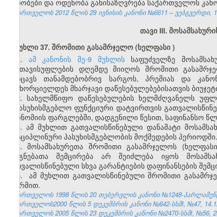
პირობები და ოდენობა განისაზღვრება საქართველოს კა
საქართველოს 2012 წლის 29 ივნისის კანონი №6611 – ვებგვერდი, 12
თავი III. მოსამსახუ
მუხლი
37.
შრომითი
გასამრჯელო
(
ხელფასი
)
1.
ამ კანონის მე-9 მუხლის
საფუძველზე მოსამსახუ
განთავისუფლების დღემდე მიიღოს შრომითი გასამრჯე
მოიცავს თანამდებობრივ სარგოს, პრემიას და კანონ
განხორციელდეს მხარჯავი დაწესებულებებისათვის ბიუჯეტ
2. სახელმწიფო დაწესებულების ხელმძღვანელს უფლე
საპასუხისმგებლო ფუნქციური დატვირთვის გათვალისწინ
ეკონომიის ფარგლებში, დადგენილი წესით, საფინანსო წლი
3. ამ მუხლით გათვალისწინებული დანამატი მოსამსა
დისციპლინური პასუხისმგებლობის მოქმედების პერიოდში
4. მოსამსახურეთა შრომითი გასამრჯელოს (ხელფასი
ასიგნებათა შემცირება არ შეიძლება იყოს მოსამს
გათვალისწინებული სხვა გარანტიების დაფინანსების შემც
5. ამ მუხლით გათვალისწინებული შრომითი გასამრჯე
ფორმით.
საქართველოს 1998 წლის 20 თებერვლის კანონი №1248-პარლამენტის 
საქართველოს2000 წლის 5 დეკემბრის კანონი №642-სსმI, №47, 14.12.
საქართველოს 2005 წლის 23 დეკემბრის კანონი №2470-სსმI, №56, 28.