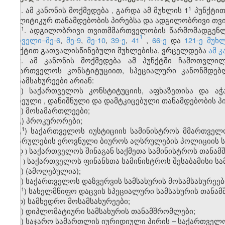
​1
1. ამ
კანონის
მოქმედება
გარდა
ამ
მუხლის
1
პუნქტი
,
პოლიტიკურ
თანამდებობის
პირებსა
და
ადგილობრივი
თვ
​1
1
. ადგილობრივი თვითმმართველობის წარმომადგენლ
1
პირველი–მე-6
,
მე-9
,
მე-10
,
39-ე
,
41
,
66-ე
და
121-ე მუხ
პუნქტით გათვალისწინებული მუხლებისა, ვრცელდება
ამ კ
2. ამ კანონის მოქმედება ამ პუნქტში ჩამოთვლი
საქართველოს კონსტიტუციით, სპეციალური კანონმდებ
მოსამსახურეები არიან:
ა
)
საქართველოს
კონსტიტუციის
,
აფხაზეთისა
და
აჭ
არჩეული
დანიშნული
და
დამტკიცებული
თანამდებობის
პ
,
ბ) მოსამართლეები;
გ) პროკურორები;
​1
გ
) საქართველოს იუსტიციის სამინისტროს მმართველ
აღსრულების ეროვნული ბიუროს აღსრულების პოლიციის 
დ
საქართველოს
შინაგან
საქმეთა
სამინისტროს
თანამ
)
ე
საქართველოს
ფინანსთა
სამინისტროს
შესაბამისი
სა
)
ვ) (ამოღებულია);
ზ) საქართველოს დაზვერვის სამსახურის მოსამსახურეებ
​1
ზ
) სახელმწიფო დაცვის სპეციალური სამსახურის თანა
თ) სამხედრო მოსამსახურეები;
ი) დიპლომატიური სამსახურის თანამშრომლები;
კ
)
საჯარო
სამართლის
იურიდიული
პირის
–
საქართველ