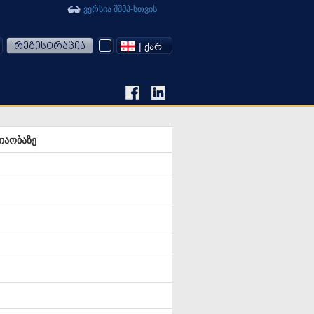
ვერსია შშმპ-სთვის
რეგისტრაცია
| ᲥᲐᲠ
თაობაზე