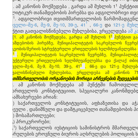
​1
1. ამ
კანონის
მოქმედება
გარდა
ამ
მუხლის
1
პუნქტი
,
პოლიტიკურ
თანამდებობის
პირებსა
და
ადგილობრივი
თვ
​1
1
. ადგილობრივი თვითმმართველობის წარმომადგენლ
1
პირველი–მე-6
,
მე-9
,
მე-10
,
39-ე
,
41
,
66-ე
და
121-ე მუხ
პუნქტით გათვალისწინებული მუხლებისა, ვრცელდება
ამ კ
1
[1. ამ კანონის მოქმედება, გარდა ამ მუხლის 1
პუნქტით გ
თანამდებობის პირებზე, მუნიციპალიტეტის საკრებულოს წევრებ
გამგეობის/მერიის სტრუქტურული ერთეულების ხელმძღვანელებსა 
1
1
. მუნიციპალიტეტის საკრებულოს წევრებზე, მუნიციპალიტე
სტრუქტურული ერთეულების ხელმძღვანელებსა და ქალაქ თბილ
1
პირველი–მე-6, მე-9, მე-10, 39-ე, 41
, 66-ე და 121-ე მუხლე
გათვალისწინებული მუხლებისა, ვრცელდება ამ კანონის 7
თვითმმართველობის ორგანოების მორიგი არჩევნების შედეგები
2. ამ კანონის მოქმედება ამ პუნქტში ჩამოთვლი
საქართველოს კონსტიტუციით, სპეციალური კანონმდებ
მოსამსახურეები არიან:
ა
)
საქართველოს
კონსტიტუციის
,
აფხაზეთისა
და
აჭ
არჩეული
დანიშნული
და
დამტკიცებული
თანამდებობის
პ
,
ბ) მოსამართლეები;
გ) პროკურორები;
​1
გ
) საქართველოს იუსტიციის სამინისტროს მმართველ
აღსრულების ეროვნული ბიუროს აღსრულების პოლიციის 