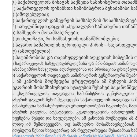
დ
საქართველოს
შინაგან
საქმეთა
სამინისტროს
თანამ
)
ე
საქართველოს
ფინანსთა
სამინისტროს
შესაბამისი
სა
)
ვ) (ამოღებულია);
ზ) საქართველოს დაზვერვის სამსახურის მოსამსახურეებ
​1
ზ
) სახელმწიფო დაცვის სპეციალური სამსახურის თანა
თ) სამხედრო მოსამსახურეები;
ი) დიპლომატიური სამსახურის თანამშრომლები;
კ
)
საჯარო
სამართლის
იურიდიული
პირის
–
საქართველ
ლ
)
(ამოღებულია);
მ) პატიმრობისა და თავისუფლების აღკვეთის სისტემის
ნ) საქართველოს სასჯელაღსრულებისა და პრობაციის სამინის
– არასაპატიმრო სასჯელთა აღსრულებისა და პრობაციის ეროვნული
ო
)
საქართველოს
თავდაცვის
სამინისტროს
გენერალური
შტაბ
3. ამ კანონის მოქმედება ვრცელდება ამ მუხლის პი
კატეგორიის მოსამსახურეთა სტატუსის შესახებ საკანონმდ
4. „
საქართველოს
თავდაცვის
სამინისტროს
გენერალური
სამსახურის
გავლის
წესი
“
მტკიცდება
საქართველოს
თავდაცვის
მოსამსახურეთა
სამსახურებრივი
ურთიერთობების
საკითხები
,
მათ
სამსახურის
გავლის
,
ატესტაციის
,
კვალიფიკაციის
ამაღლების
გამოყენების
წესები
და
საფუძვლები
.
ამ
კანონის
მოქმედება
ამ
მხოლოდ
იმ
შემთხვევებში
,
თუ
სამხედრო
მოსამსახურეებთან
მითითებული
წესით
სხვაგვარად
არ
რეგულირდება
შესაბამისი
სა
საქართველოს 1999 წლის 19 მარტის კანონი №1843-სსმI, №12(19), 06.