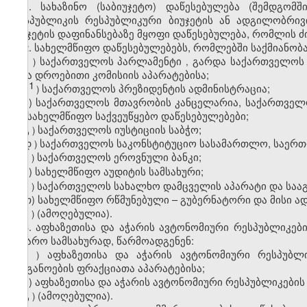
1.
სახაზინო (საბიუჯეტო) დაწესებულება (შემდგომ
რესპუბლიკის რესპუბლიკური ბიუჯეტის ან ადგილობრი
ბიუჯეტის დაფინანსებაზე მყოფი დაწესებულება, რომლის 
2. სახელმწიფო დაწესებულებებს, რომლებში საქმიანობა
ა
საქართველოს პარლამენტი
გარდა
საქართველოს
)
,
სხვა
დროებითი
კომისიის
აპარატებისა
;
1
ა
საქართველოს
პრეზიდენტის
ადმინისტრაცია
;
)
ბ
)
საქართველოს
მთავრობის
კანცელარია
,
საქართველ
და
სახელმწიფო
საქვეუწყებო
დაწესებულებები
;
გ
საქართველოს
იუსტიციის
საბჭო
;
)
დ
საქართველოს საკონსტიტუციო სასამართლო, საერ
)
ე
საქართველოს ეროვნული ბანკი;
)
ვ) სახელმწიფო აუდიტის სამსახური;
ზ
საქართველოს სახალხო დამცველის აპარატი და სააგ
)
თ) სახელმწიფო
რწმუნებული
–
გუბერნატორი
და
მისი
ად
ი
(ამოღებულია).
)
3. აფხაზეთისა და აჭარის ავტონომიური რესპუბლიკებ
საჯარო სამსახურად, წარმოადგენენ:
ა
აფხაზეთისა
და
აჭარის
ავტონომიური
რესპუბლი
)
ორგანოების
ფრაქციათა
აპარატებისა
;
ბ) აფხაზეთისა და აჭარის ავტონომიური რესპუბლიკებ
გ
(ამოღებულია).
)