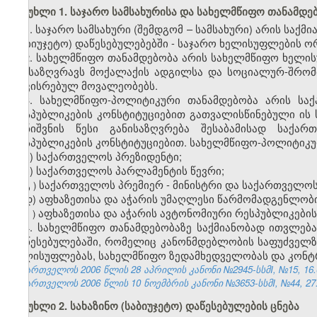
მუხლი 1. საჯარო სამსახურისა და სახელმწიფო თანამდებ
1.
საჯარო სამსახური (შემდგომ – სამსახური) არის სა
(საბიუჯეტო) დაწესებულებებში - საჯარო ხელისუფლების ო
2. სახელმწიფო თანამდებობა არის სახელმწიფო ხელ
განსაზღვრავს მოქალაქის ადგილსა და სოციალურ-შრომი
დაკისრებულ მოვალეობებს.
3. სახელმწიფო-პოლიტიკური თანამდებობა არის სა
რესპუბლიკების კონსტიტუციებით გათვალისწინებული ის
დანიშვნის წესი განისაზღვრება შესაბამისად საქა
რესპუბლიკების კონსტიტუციებით. სახელმწიფო-პოლიტიკუ
ა) საქართველოს პრეზიდენტი;
ბ) საქართველოს პარლამენტის წევრი;
გ
საქართველოს
პრემიერ
-
მინისტრი
და
საქართველო
)
დ) აფხაზეთისა და აჭარის უმაღლესი წარმომადგენლობ
ე
აფხაზეთისა
და
აჭარის
ავტონომიური
რესპუბლიკების
)
4. სახელმწიფო თანამდებობაზე საქმიანობად ითვლებ
დაწესებულებაში, რომელიც კანონმდებლობის საფუძველ
ხელისუფლებას, სახელმწიფო ზედამხედველობას და კონტ
საქართველოს 2006 წლის 28 აპრილის კანონი №2945-სსმI, №15, 16.05
საქართველოს 2006 წლის 10 ნოემბრის კანონი №3653-სსმI, №44, 27.1
მუხლი 2. სახაზინო (საბიუჯეტო) დაწესებულების ცნება