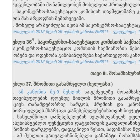
შემადგენლობაში
მონაწილეობენ
მოხელეთა პროფესიული 
2. საკონკურსო-საატესტაციო
კომისიის
თავმჯდომარე კ
ცვლის მას არყოფნის შემთხვევაში.
3. მოხელე არ შეიძლება იყოს იმ საკონკურსო-საატესტა
საქართველოს 2012 წლის 29 ივნისის კანონი №6611 – ვებგვერდი, 12
4
მუხლი 36
. საკონკურსო-საატესტაციო კომისიის საქმია
საკონკურსო-საატესტაციო კომისიის საქმიანობის წეს
პირობები და ოდენობა განისაზღვრება საქართველოს კა
საქართველოს 2012 წლის 29 ივნისის კანონი №6611 – ვებგვერდი, 12
თავი III. მოსამსახუ
მუხლი
37.
შრომითი
გასამრჯელო
(
ხელფასი
)
1.
ამ კანონის მე-9 მუხლის
საფუძველზე მოსამსახუ
განთავისუფლების დღემდე მიიღოს შრომითი გასამრჯე
მოიცავს თანამდებობრივ სარგოს, პრემიას და კანონ
განხორციელდეს მხარჯავი დაწესებულებებისათვის ბიუჯეტ
2. სახელმწიფო დაწესებულების ხელმძღვანელს უფლე
საპასუხისმგებლო ფუნქციური დატვირთვის გათვალისწინ
ეკონომიის ფარგლებში, დადგენილი წესით, საფინანსო წლი
3. ამ მუხლით გათვალისწინებული დანამატი მოსამსა