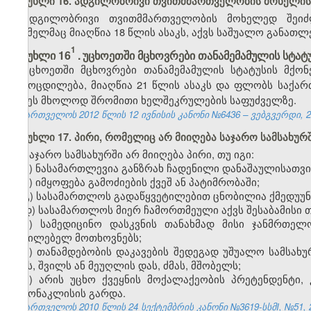
მუხლი 16. ადგილობრივი თვითმმართველობის მოხელის
ადგილობრივი თვითმმართველობის მოხელედ შეიძლ
რომელმაც მიაღწია 18 წლის ასაკს, აქვს საშუალო განათ
1
​
მუხლი 16
.
უცხოეთში მცხოვრები თანამემამულის სტატ
უცხოეთში მცხოვრები თანამემამულის სტატუსის მქო
გამოცდილება, მიაღწია 21 წლის ასაკს და ფლობს საქარ
იქნეს მხოლოდ შრომითი ხელშეკრულების საფუძველზე.
საქართველოს 2012 წლის 12 ივნისის კანონი №6436 – ვებგვერდი, 25
მუხლი 17. პირი, რომელიც არ მიიღება საჯარო სამსახურ
საჯარო სამსახურში არ მიიღება პირი, თუ იგი:
ა) ნასამართლევია განზრახ ჩადენილი დანაშაულისათვი
ბ) იმყოფება გამოძიების ქვეშ ან პატიმრობაში;
გ) სასამართლოს გადაწყვეტილებით ცნობილია ქმედუუნ
დ) სასამართლოს მიერ ჩამორთმეული აქვს შესაბამისი 
ე) სამედიცინო დასკვნის თანახმად მისი ჯანმრთე
აუცილებელ მოთხოვნებს;
ვ) თანამდებობის დაკავების შედეგად უშუალო სამსახ
ძმას, შვილს ან მეუღლის დას, ძმას, მშობელს;
ზ) არის უცხო ქვეყნის მოქალაქეობის პრეტენდენტი
გამონაკლისის გარდა.
საქართველოს 2010 წლის 24 სექტემბრის კანონი №3619-სსმI, №51, 29