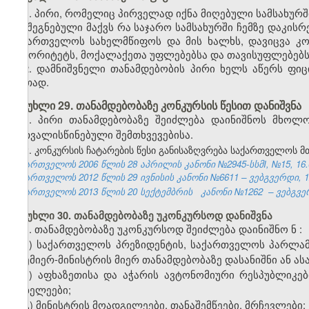
1. პირი, რომელიც პირველად იქნა მიღებული სამსახურშ
„შეგნებული მაქვს რა საჯარო სამსახურში ჩემზე დაკის
საქართველოს სახელმწიფოს და მის ხალხს, დავიცვა კონ
ავტორიტეტს, მოქალაქეთა უფლებებსა და თავისუფლებებს
2. დამნიშვნელი თანამდებობის პირი ხელს აწერს ფიც
ერთად.
მუხლი 29. თანამდებობაზე კონკურსის წესით დანიშვნა
1. პირი თანამდებობაზე შეიძლება დაინიშნოს მხოლ
გათვალისწინებული შემთხვევებისა.
2. კონკურსის ჩატარების წესი განისაზღვრება საქართველოს 
საქართველოს 2006 წლის 28 აპრილის კანონი №2945-სსმI, №15, 16.05
საქართველოს 2012 წლის 29 ივნისის კანონი №6611 – ვებგვერდი, 12
საქართველოს 2013 წლის 20 სექტემბრის
კანონი №1262
– ვებგვე
მუხლი 30. თანამდებობაზე უკონკურსოდ დანიშვნა
1. თანამდებობაზე უკონკურსოდ შეიძლება დაინიშნო
ნ
:
ა) საქართველოს პრეზიდენტის, საქართველოს პარლა
პრემიერ-მინისტრის მიერ თანამდებობაზე დასანიშნი ან ა
ბ) აფხაზეთის
ა და
აჭარის ავტონომიური რესპუბლიკე
მოხელე
ები
;
გ) მინისტრის მოადგილე
ები
, თანაშემწე
ები,
მრჩევლ
ებ
ი;