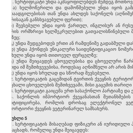
1. სერტიფიკატი უნდა აკმაყოფილებდეს შემდეგ მოთხოვ
ა)
ხელმოწერილი და დამოწმებული უნდა იყოს გამ
გადაადგილებისას თან უნდა ახლდეს საქონელს (აღნიშვ
ფერისაგან განსხვავებული ფერით);
ბ) შევსებული უნდა იყოს ქართულ, ინგლისურ ან რუს
შორის ორმხრივი ხელშეკრულებით გათვალისწინებული მო
ენაზეც;
გ) უნდა შედგებოდეს ერთი ან რამდენიმე გადაბმული 
დ) უნდა ჰქონდეს უნიკალური საიდენტიფიკაციო ნომერ
ასახული უნდა იყოს თითოეულ ფურცელზე;
ე) უნდა შეიცავდეს ცხოველებისა და ცხოველური წარ
გარდა იმ შემთხვევებისა, როდესაც აღნიშნული არ არის მ
ვ)
უნდა იყოს სრულად და სწორად შევსებული.
2. სერტიფიკატის გაცემიდან ტვირთის ქვეყნის ტერიტ
ცოცხალი ცხოველების შემთხვევაში, მისი გაცემის თარიღი
3. სერტიფიკატი
გაიცემა
ერთ სასაქონლო პარტიაზე და
4
. საქონლის იმპორტიორ ქვეყანასთან შეთანხმების
სერტიფიცირება, რომლის დროსაც
ელექტრონულ ვეტ
იმპორტიორი ქვეყნის ვეტერინარულ სამსახურს.
მუხლი 5
1. სერტიფიკატის მისაღებად ფიზიკური ან იურიდიულ
განაცხადს, რომელიც უნდა შეიცავდეს: