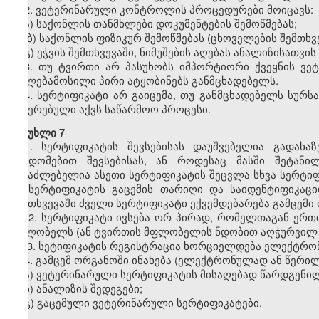
2. ვეტერინარული კონტროლის პროცედურები მოიცავს:
ა) საქონლის თანმხლები დოკუმენტების შემოწმებას;
ბ) საქონლის ფიზიკურ შემოწმებას (ცხოველების შემთხვე
გ) ეჭვის შემთხვევაში, ნიმუშების აღებას ანალიზისათვი
3. თუ ტვირთი არ პასუხობს იმპორტიორი ქვეყნის ვე
უფლებამოსილი პირი ატყობინებს განმცხადებელს.
4. სერტიფიკატი არ გაიცემა, თუ განმცხადებელს სურს
შეჩერებული აქვს საწარმოო პროცესი.
მუხლი 7
1. სერტიფიკატის შევსებისას დაუშვებელია გადახაზ
შეცდომებით შევსებისას, ან როდესაც მასში შეტანი
შესაძლებელია ასეთი სერტიფიკატის შეცვლა სხვა სერტიფ
იმ სერტიფიკატის გაცემის თარიღი და საიდენტიფიკაც
შემთხვევაში ძველი სერტიფიკატი ექვემდებარება გამცემი 
2. სერტიფიკატი ივსება ორ პირად, რომელთაგან ერთი
მფლობელს (ან ტვირთის მფლობელის ნდობით აღჭურვილ 
3. სეტიფიკატის რეგისტრაცია ხორციელდება ელექტრო
4. გამცემ ორგანოში ინახება (ელექტრონულად ან წერი
ა) ვეტერინარული სერტიფიკატის მისაღებად წარდგენილ
ბ)
ანალიზის შედეგები;
გ) გაცემული ვეტერინარული სერტიფიკატები.