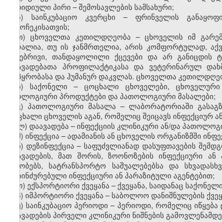
იურიდიული პირი
–
შემოსავლების სამსახური;
ზ) საინკუბაციო კვერცხი – ფრინველის განაყოფ
გამოჩეკისათვის;
თ) ცხოველთა კეთილდღეობა – ცხოველის იმ გარემო
მაღალია, თუ ის ჯანმრთელია, არის კომფორტულად, აქვს
ბუნებრივი, თანდაყოლილი ქცევები და არ განიცდის 
დაავადებათა პროფილაქტიკასა და ვეტერინარულ დახმა
მოპყრობასა და ჰუმანურ დაკვლას. ცხოველთა კეთილდღე
ი) საქონელი – ცოცხალი ცხოველები, ცხოველური 
ბიოლოგიური პროდუქტები და პათოლოგიური მასალები;
კ) პათოლოგიური მასალა
–
ლაბორატორიაში გასაგზ
ცოცხალი ცხოველის
ა
გან, რომელიც შეიცავს ინფექციურ ა
ლ) დაავადება – ინფექციის კლინიკური ან/და პათოლოგ
მ) ინფექცია – ადამიანის ან ცხოველის ორგანიზმში ინფ
ნ) დეზინფექცია – საფუძვლიანად დასუფთავების შემ
დაავადების, მათ შორის, ზოონოზების ინფექციური ან 
შენობებს, სატრანსპორტო საშუალებებსა და სხვადას
დაბინძურებული ინფექციური ან პარაზიტული აგენტებით;
ო) ექსპორტიორი ქვეყანა – ქვეყანა, საიდანაც საქონელი 
პ) იმპორტიორი ქვეყანა – საბოლოო დანიშნულების ქვეყ
ჟ) საინკუბაციო პერიოდი – პერიოდი, რომელიც იწყება
დაავადების პირველი კლინიკური ნიშნების გამოვლენამდე