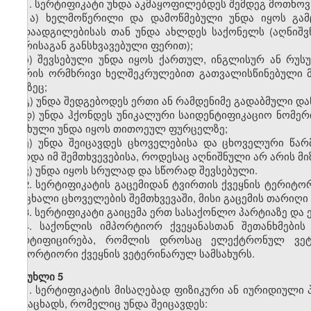
1. სერტიფიკატი უნდა აკმაყოფილებდეს შემდეგ მოთხოვ
ა)
ხელმოწერილი და დამოწმებული უნდა იყოს გამ
გადაადგილებისას თან უნდა ახლდეს საქონელს (აღნიშვ
ფერისაგან განსხვავებული ფერით);
ბ) შევსებული უნდა იყოს ქართულ, ინგლისურ ან რუს
შორის ორმხრივი ხელშეკრულებით გათვალისწინებული მო
ენაზეც;
გ) უნდა შედგებოდეს ერთი ან რამდენიმე გადაბმული 
დ) უნდა ჰქონდეს უნიკალური საიდენტიფიკაციო ნომერ
ასახული უნდა იყოს თითოეულ ფურცელზე;
ე) უნდა შეიცავდეს ცხოველებისა და ცხოველური წარ
გარდა იმ შემთხვევებისა, როდესაც აღნიშნული არ არის მ
ვ)
უნდა იყოს სრულად და სწორად შევსებული.
2. სერტიფიკატის გაცემიდან ტვირთის ქვეყნის ტერიტ
ცოცხალი ცხოველების შემთხვევაში, მისი გაცემის თარიღი
3. სერტიფიკატი
გაიცემა
ერთ სასაქონლო პარტიაზე და
4
. საქონლის იმპორტიორ ქვეყანასთან შეთანხმების
სერტიფიცირება, რომლის დროსაც
ელექტრონულ ვეტ
იმპორტიორი ქვეყნის ვეტერინარულ სამსახურს.
მუხლი 5
1. სერტიფიკატის მისაღებად ფიზიკური ან იურიდიულ
განაცხადს, რომელიც უნდა შეიცავდეს: