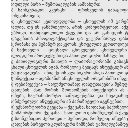
იურიდიული პირი
–
შემოსავლების სამსახური;
ზ) საინკუბაციო კვერცხი – ფრინველის განაყოფ
გამოჩეკისათვის;
თ) ცხოველთა კეთილდღეობა – ცხოველის იმ გარემო
მაღალია, თუ ის ჯანმრთელია, არის კომფორტულად, აქვს
ბუნებრივი, თანდაყოლილი ქცევები და არ განიცდის 
დაავადებათა პროფილაქტიკასა და ვეტერინარულ დახმა
მოპყრობასა და ჰუმანურ დაკვლას. ცხოველთა კეთილდღე
ი) საქონელი – ცოცხალი ცხოველები, ცხოველური 
ბიოლოგიური პროდუქტები და პათოლოგიური მასალები;
კ) პათოლოგიური მასალა
–
ლაბორატორიაში გასაგზ
ცოცხალი ცხოველის
ა
გან, რომელიც შეიცავს ინფექციურ ა
ლ) დაავადება – ინფექციის კლინიკური ან/და პათოლოგ
მ) ინფექცია – ადამიანის ან ცხოველის ორგანიზმში ინფ
ნ) დეზინფექცია – საფუძვლიანად დასუფთავების შემ
დაავადების, მათ შორის, ზოონოზების ინფექციური ან 
შენობებს, სატრანსპორტო საშუალებებსა და სხვადას
დაბინძურებული ინფექციური ან პარაზიტული აგენტებით;
ო) ექსპორტიორი ქვეყანა – ქვეყანა, საიდანაც საქონელი 
პ) იმპორტიორი ქვეყანა – საბოლოო დანიშნულების ქვეყ
ჟ) საინკუბაციო პერიოდი – პერიოდი, რომელიც იწყება
დაავადების პირველი კლინიკური ნიშნების გამოვლენამდე