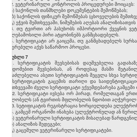
2. ვეტერინარული კონტროლის პროცედურები მოიცავს:
ა) საქონლის თანმხლები დოკუმენტების შემოწმებას;
ბ) საქონლის ფიზიკურ შემოწმებას (ცხოველების შემთხვე
გ) ეჭვის შემთხვევაში, ნიმუშების აღებას ანალიზისათვი
3. თუ ტვირთი არ პასუხობს იმპორტიორი ქვეყნის ვე
უფლებამოსილი პირი ატყობინებს განმცხადებელს.
4. სერტიფიკატი არ გაიცემა, თუ განმცხადებელს სურს
შეჩერებული აქვს საწარმოო პროცესი.
მუხლი 7
1. სერტიფიკატის შევსებისას დაუშვებელია გადახაზ
შეცდომებით შევსებისას, ან როდესაც მასში შეტანი
შესაძლებელია ასეთი სერტიფიკატის შეცვლა სხვა სერტიფ
იმ სერტიფიკატის გაცემის თარიღი და საიდენტიფიკაც
შემთხვევაში ძველი სერტიფიკატი ექვემდებარება გამცემი 
2. სერტიფიკატი ივსება ორ პირად, რომელთაგან ერთი
მფლობელს (ან ტვირთის მფლობელის ნდობით აღჭურვილ 
3. სეტიფიკატის რეგისტრაცია ხორციელდება ელექტრო
4. გამცემ ორგანოში ინახება (ელექტრონულად ან წერი
ა) ვეტერინარული სერტიფიკატის მისაღებად წარდგენილ
ბ)
ანალიზის შედეგები;
გ) გაცემული ვეტერინარული სერტიფიკატები.