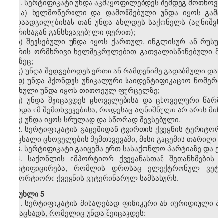
1. სერტიფიკატი უნდა აკმაყოფილებდეს შემდეგ მოთხოვ
ა)
ხელმოწერილი და დამოწმებული უნდა იყოს გამ
გადაადგილებისას თან უნდა ახლდეს საქონელს (აღნიშვ
ფერისაგან განსხვავებული ფერით);
ბ) შევსებული უნდა იყოს ქართულ, ინგლისურ ან რუს
შორის ორმხრივი ხელშეკრულებით გათვალისწინებული მო
ენაზეც;
გ) უნდა შედგებოდეს ერთი ან რამდენიმე გადაბმული 
დ) უნდა ჰქონდეს უნიკალური საიდენტიფიკაციო ნომერ
ასახული უნდა იყოს თითოეულ ფურცელზე;
ე) უნდა შეიცავდეს ცხოველებისა და ცხოველური წარ
გარდა იმ შემთხვევებისა, როდესაც აღნიშნული არ არის მ
ვ)
უნდა იყოს სრულად და სწორად შევსებული.
2. სერტიფიკატის გაცემიდან ტვირთის ქვეყნის ტერიტ
ცოცხალი ცხოველების შემთხვევაში, მისი გაცემის თარიღი
3. სერტიფიკატი
გაიცემა
ერთ სასაქონლო პარტიაზე და
4
. საქონლის იმპორტიორ ქვეყანასთან შეთანხმების
სერტიფიცირება, რომლის დროსაც
ელექტრონულ ვეტ
იმპორტიორი ქვეყნის ვეტერინარულ სამსახურს.
მუხლი 5
1. სერტიფიკატის მისაღებად ფიზიკური ან იურიდიულ
განაცხადს, რომელიც უნდა შეიცავდეს: