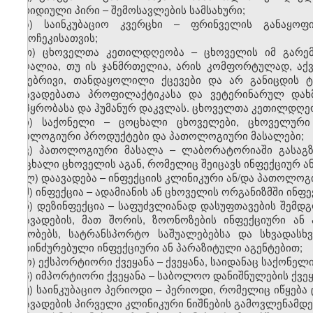
იურიდიული პირი
–
შემოსავლების სამსახური;
ზ) საინკუბაციო კვერცხი – ფრინველის განაყოფ
გამოჩეკისათვის;
თ) ცხოველთა კეთილდღეობა – ცხოველის იმ გარემო
მაღალია, თუ ის ჯანმრთელია, არის კომფორტულად, აქვს
ბუნებრივი, თანდაყოლილი ქცევები და არ განიცდის 
დაავადებათა პროფილაქტიკასა და ვეტერინარულ დახმა
მოპყრობასა და ჰუმანურ დაკვლას. ცხოველთა კეთილდღე
ი) საქონელი – ცოცხალი ცხოველები, ცხოველური 
ბიოლოგიური პროდუქტები და პათოლოგიური მასალები;
კ) პათოლოგიური მასალა
–
ლაბორატორიაში გასაგზ
ცოცხალი ცხოველის
ა
გან, რომელიც შეიცავს ინფექციურ ა
ლ) დაავადება – ინფექციის კლინიკური ან/და პათოლოგ
მ) ინფექცია – ადამიანის ან ცხოველის ორგანიზმში ინფ
ნ) დეზინფექცია – საფუძვლიანად დასუფთავების შემ
დაავადების, მათ შორის, ზოონოზების ინფექციური ან 
შენობებს, სატრანსპორტო საშუალებებსა და სხვადას
დაბინძურებული ინფექციური ან პარაზიტული აგენტებით;
ო) ექსპორტიორი ქვეყანა – ქვეყანა, საიდანაც საქონელი 
პ) იმპორტიორი ქვეყანა – საბოლოო დანიშნულების ქვეყ
ჟ) საინკუბაციო პერიოდი – პერიოდი, რომელიც იწყება
დაავადების პირველი კლინიკური ნიშნების გამოვლენამდე