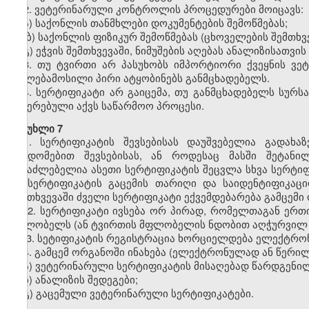
2. ვეტერინარული კონტროლის პროცედურები მოიცავს:
ა) საქონლის თანმხლები დოკუმენტების შემოწმებას;
ბ) საქონლის ფიზიკურ შემოწმებას (ცხოველების შემთხვე
გ) ეჭვის შემთხვევაში, ნიმუშების აღებას ანალიზისათვი
3. თუ ტვირთი არ პასუხობს იმპორტიორი ქვეყნის ვე
უფლებამოსილი პირი ატყობინებს განმცხადებელს.
4. სერტიფიკატი არ გაიცემა, თუ განმცხადებელს სურს
შეჩერებული აქვს საწარმოო პროცესი.
მუხლი 7
1. სერტიფიკატის შევსებისას დაუშვებელია გადახაზ
შეცდომებით შევსებისას, ან როდესაც მასში შეტანი
შესაძლებელია ასეთი სერტიფიკატის შეცვლა სხვა სერტიფ
იმ სერტიფიკატის გაცემის თარიღი და საიდენტიფიკაც
შემთხვევაში ძველი სერტიფიკატი ექვემდებარება გამცემი 
2. სერტიფიკატი ივსება ორ პირად, რომელთაგან ერთი
მფლობელს (ან ტვირთის მფლობელის ნდობით აღჭურვილ 
3. სეტიფიკატის რეგისტრაცია ხორციელდება ელექტრო
4. გამცემ ორგანოში ინახება (ელექტრონულად ან წერი
ა) ვეტერინარული სერტიფიკატის მისაღებად წარდგენილ
ბ)
ანალიზის შედეგები;
გ) გაცემული ვეტერინარული სერტიფიკატები.