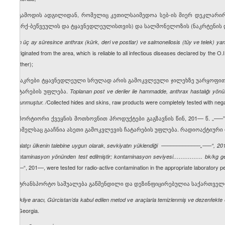
– გამოდის ადგილიდან, რომელიც კეთილსაიმედოა სებ-ის მიერ დეკლარირ
(ქურქ-ბეწვეულის და ტყავნედლეულისთვის) და სალმონელოზის (ნაკრტენის დ
son üç ay süresince anthrax (kürk, deri ve postlar) ve salmonellosis (tüy ve telek) yan
Originated from the area, which is reliable to all infectious diseases declared by the O.
/
feather);
– ნაკრები ტყავნედლეული სრულად არის გამოკვლეული ჯილეხზე უარყოფითი
ჩატარების უფლება.
Toplanan post ve deriler ile hammadde, anthrax hastalığı yönünd
Collected hides and skins, raw products were completely tested with negat
bulunmuştur. /
იმპორტიორი ქვეყნის მოთხოვნით პროდუქტები გაგზავნის წინ, 201–– წ. 
რომელსაც გააჩნია ასეთი გამოკვლევის ჩატარების უფლება. რადიოაქტიური და
ithalatçı ülkenin talebine uygun olarak, sevkiyatın yüklendiği –––––––––––––„–––“, 201––
kontaminasyon yönünden test edilmiştir; kontaminasyon seviyesi…………….
bk/kg g
„–––“, 201––, were tested for radio-active contamination in the appropriate laboratory pe
სატრანსპორტო საშუალება გაწმენდილი და დეზინფიცირებულია საქართველ
Nakliye aracı, Gürcistan’da kabul edilen metod ve araçlarla temizlenmiş ve dezenfekte ed
in Georgia.