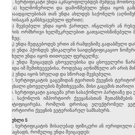
1. სერტიფიკატი უნდა აკმაყოფილებდეს შემდეგ მოთხოვ
ა)
ხელმოწერილი და დამოწმებული უნდა იყოს გამ
გადაადგილებისას თან უნდა ახლდეს საქონელს (აღნიშვ
ფერისაგან განსხვავებული ფერით);
ბ) შევსებული უნდა იყოს ქართულ, ინგლისურ ან რუს
შორის ორმხრივი ხელშეკრულებით გათვალისწინებული მო
ენაზეც;
გ) უნდა შედგებოდეს ერთი ან რამდენიმე გადაბმული 
დ) უნდა ჰქონდეს უნიკალური საიდენტიფიკაციო ნომერ
ასახული უნდა იყოს თითოეულ ფურცელზე;
ე) უნდა შეიცავდეს ცხოველებისა და ცხოველური წარ
გარდა იმ შემთხვევებისა, როდესაც აღნიშნული არ არის მ
ვ)
უნდა იყოს სრულად და სწორად შევსებული.
2. სერტიფიკატის გაცემიდან ტვირთის ქვეყნის ტერიტ
ცოცხალი ცხოველების შემთხვევაში, მისი გაცემის თარიღი
3. სერტიფიკატი
გაიცემა
ერთ სასაქონლო პარტიაზე და
4
. საქონლის იმპორტიორ ქვეყანასთან შეთანხმების
სერტიფიცირება, რომლის დროსაც
ელექტრონულ ვეტ
იმპორტიორი ქვეყნის ვეტერინარულ სამსახურს.
მუხლი 5
1. სერტიფიკატის მისაღებად ფიზიკური ან იურიდიულ
განაცხადს, რომელიც უნდა შეიცავდეს: