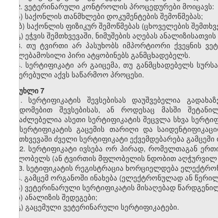
2. ვეტერინარული კონტროლის პროცედურები მოიცავს:
ა) საქონლის თანმხლები დოკუმენტების შემოწმებას;
ბ) საქონლის ფიზიკურ შემოწმებას (ცხოველების შემთხვე
გ) ეჭვის შემთხვევაში, ნიმუშების აღებას ანალიზისათვი
3. თუ ტვირთი არ პასუხობს იმპორტიორი ქვეყნის ვე
უფლებამოსილი პირი ატყობინებს განმცხადებელს.
4. სერტიფიკატი არ გაიცემა, თუ განმცხადებელს სურს
შეჩერებული აქვს საწარმოო პროცესი.
მუხლი 7
1. სერტიფიკატის შევსებისას დაუშვებელია გადახაზ
შეცდომებით შევსებისას, ან როდესაც მასში შეტანი
შესაძლებელია ასეთი სერტიფიკატის შეცვლა სხვა სერტიფ
იმ სერტიფიკატის გაცემის თარიღი და საიდენტიფიკაც
შემთხვევაში ძველი სერტიფიკატი ექვემდებარება გამცემი 
2. სერტიფიკატი ივსება ორ პირად, რომელთაგან ერთი
მფლობელს (ან ტვირთის მფლობელის ნდობით აღჭურვილ 
3. სეტიფიკატის რეგისტრაცია ხორციელდება ელექტრო
4. გამცემ ორგანოში ინახება (ელექტრონულად ან წერი
ა) ვეტერინარული სერტიფიკატის მისაღებად წარდგენილ
ბ)
ანალიზის შედეგები;
გ) გაცემული ვეტერინარული სერტიფიკატები.