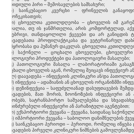
იურიდიული პირი
–
შემოსავლების სამსახური;
ზ) საინკუბაციო კვერცხი – ფრინველის განაყოფ
გამოჩეკისათვის;
თ) ცხოველთა კეთილდღეობა – ცხოველის იმ გარემო
მაღალია, თუ ის ჯანმრთელია, არის კომფორტულად, აქვს
ბუნებრივი, თანდაყოლილი ქცევები და არ განიცდის 
დაავადებათა პროფილაქტიკასა და ვეტერინარულ დახმა
მოპყრობასა და ჰუმანურ დაკვლას. ცხოველთა კეთილდღე
ი) საქონელი – ცოცხალი ცხოველები, ცხოველური 
ბიოლოგიური პროდუქტები და პათოლოგიური მასალები;
კ) პათოლოგიური მასალა
–
ლაბორატორიაში გასაგზ
ცოცხალი ცხოველის
ა
გან, რომელიც შეიცავს ინფექციურ ა
ლ) დაავადება – ინფექციის კლინიკური ან/და პათოლოგ
მ) ინფექცია – ადამიანის ან ცხოველის ორგანიზმში ინფ
ნ) დეზინფექცია – საფუძვლიანად დასუფთავების შემ
დაავადების, მათ შორის, ზოონოზების ინფექციური ან 
შენობებს, სატრანსპორტო საშუალებებსა და სხვადას
დაბინძურებული ინფექციური ან პარაზიტული აგენტებით;
ო) ექსპორტიორი ქვეყანა – ქვეყანა, საიდანაც საქონელი 
პ) იმპორტიორი ქვეყანა – საბოლოო დანიშნულების ქვეყ
ჟ) საინკუბაციო პერიოდი – პერიოდი, რომელიც იწყება
დაავადების პირველი კლინიკური ნიშნების გამოვლენამდე