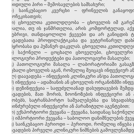
იურიდიული პირი
–
შემოსავლების სამსახური;
ზ) საინკუბაციო კვერცხი – ფრინველის განაყოფ
გამოჩეკისათვის;
თ) ცხოველთა კეთილდღეობა – ცხოველის იმ გარემო
მაღალია, თუ ის ჯანმრთელია, არის კომფორტულად, აქვს
ბუნებრივი, თანდაყოლილი ქცევები და არ განიცდის 
დაავადებათა პროფილაქტიკასა და ვეტერინარულ დახმა
მოპყრობასა და ჰუმანურ დაკვლას. ცხოველთა კეთილდღე
ი) საქონელი – ცოცხალი ცხოველები, ცხოველური 
ბიოლოგიური პროდუქტები და პათოლოგიური მასალები;
კ) პათოლოგიური მასალა
–
ლაბორატორიაში გასაგზ
ცოცხალი ცხოველის
ა
გან, რომელიც შეიცავს ინფექციურ ა
ლ) დაავადება – ინფექციის კლინიკური ან/და პათოლოგ
მ) ინფექცია – ადამიანის ან ცხოველის ორგანიზმში ინფ
ნ) დეზინფექცია – საფუძვლიანად დასუფთავების შემ
დაავადების, მათ შორის, ზოონოზების ინფექციური ან 
შენობებს, სატრანსპორტო საშუალებებსა და სხვადას
დაბინძურებული ინფექციური ან პარაზიტული აგენტებით;
ო) ექსპორტიორი ქვეყანა – ქვეყანა, საიდანაც საქონელი 
პ) იმპორტიორი ქვეყანა – საბოლოო დანიშნულების ქვეყ
ჟ) საინკუბაციო პერიოდი – პერიოდი, რომელიც იწყება
დაავადების პირველი კლინიკური ნიშნების გამოვლენამდე