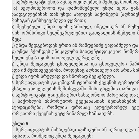
1. სერტიფიკატი უნდა აკმაყოფილებდეს შემდეგ მოთხოვ
ა)
ხელმოწერილი და დამოწმებული უნდა იყოს გამ
გადაადგილებისას თან უნდა ახლდეს საქონელს (აღნიშვ
ფერისაგან განსხვავებული ფერით);
ბ) შევსებული უნდა იყოს ქართულ, ინგლისურ ან რუს
შორის ორმხრივი ხელშეკრულებით გათვალისწინებული მო
ენაზეც;
გ) უნდა შედგებოდეს ერთი ან რამდენიმე გადაბმული 
დ) უნდა ჰქონდეს უნიკალური საიდენტიფიკაციო ნომერ
ასახული უნდა იყოს თითოეულ ფურცელზე;
ე) უნდა შეიცავდეს ცხოველებისა და ცხოველური წარ
გარდა იმ შემთხვევებისა, როდესაც აღნიშნული არ არის მ
ვ)
უნდა იყოს სრულად და სწორად შევსებული.
2. სერტიფიკატის გაცემიდან ტვირთის ქვეყნის ტერიტ
ცოცხალი ცხოველების შემთხვევაში, მისი გაცემის თარიღი
3. სერტიფიკატი
გაიცემა
ერთ სასაქონლო პარტიაზე და
4
. საქონლის იმპორტიორ ქვეყანასთან შეთანხმების
სერტიფიცირება, რომლის დროსაც
ელექტრონულ ვეტ
იმპორტიორი ქვეყნის ვეტერინარულ სამსახურს.
მუხლი 5
1. სერტიფიკატის მისაღებად ფიზიკური ან იურიდიულ
განაცხადს, რომელიც უნდა შეიცავდეს: