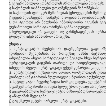
2. ვეტერინარული კონტროლის პროცედურები მოიცავს:
ა) საქონლის თანმხლები დოკუმენტების შემოწმებას;
ბ) საქონლის ფიზიკურ შემოწმებას (ცხოველების შემთხვე
გ) ეჭვის შემთხვევაში, ნიმუშების აღებას ანალიზისათვი
3. თუ ტვირთი არ პასუხობს იმპორტიორი ქვეყნის ვე
უფლებამოსილი პირი ატყობინებს განმცხადებელს.
4. სერტიფიკატი არ გაიცემა, თუ განმცხადებელს სურს
შეჩერებული აქვს საწარმოო პროცესი.
მუხლი 7
1. სერტიფიკატის შევსებისას დაუშვებელია გადახაზ
შეცდომებით შევსებისას, ან როდესაც მასში შეტანი
შესაძლებელია ასეთი სერტიფიკატის შეცვლა სხვა სერტიფ
იმ სერტიფიკატის გაცემის თარიღი და საიდენტიფიკაც
შემთხვევაში ძველი სერტიფიკატი ექვემდებარება გამცემი 
2. სერტიფიკატი ივსება ორ პირად, რომელთაგან ერთი
მფლობელს (ან ტვირთის მფლობელის ნდობით აღჭურვილ 
3. სეტიფიკატის რეგისტრაცია ხორციელდება ელექტრო
4. გამცემ ორგანოში ინახება (ელექტრონულად ან წერი
ა) ვეტერინარული სერტიფიკატის მისაღებად წარდგენილ
ბ)
ანალიზის შედეგები;
გ) გაცემული ვეტერინარული სერტიფიკატები.