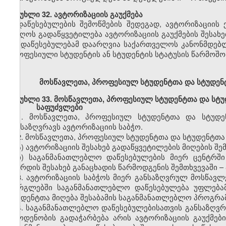
მუხლი
32.
ავტორიზაციის
გაუქმება
დაწესებულების
შემოწმების შედეგად,
ავტორიზაციის
მიიღოს გადაწყვეტილება
ავტორიზაციის
გაუქმების
შესახე
თუ დაწესებულებამ დაარღვია საქართველოს კანონმდებ
პროფესიული სტუდენტის ან სტუდენტის სტატუსის წარმოშობ
მოსწავლეთა,
პროფესიულ
სტუდენტთა და სტუდე
მუხლი
33.
მოსწავლეთა,
პროფესიულ
სტუდენტთა და სტ
საფუძვლები
1.
მოსწავლეთა,
პროფესიულ
სტუდენტთა და სტუდ
განსაზღვრავს
ავტორიზაციის
საბჭო.
2.
მოსწავლეთა,
პროფესიულ
სტუდენტთა და სტუდენტთ
ა)
ავტორიზაციის
შესახებ
გადაწყვეტილების მიღების შე
ბ)
საგანმანათლებლო
დაწესებულების მიერ ცენტრშ
გაზრდის შესახებ განაცხადის წარმოდგენის შემთხვევაში
–
3.
ავტორიზაციის
საბჭოს მიერ განსაზღვრულ
მოსწავლ
ფარგლებში
საგანმანათლებლო
დაწესებულება უფლებ
სტუდენტთა მიღება
შესაბამის
საგანმანათლებლო პროგრა
4.
საგანმანათლებლო
დაწესებულებისათვის განსაზღ
რაოდენობის გადაჭარბება არის
ავტორიზაციის
გაუქმებ