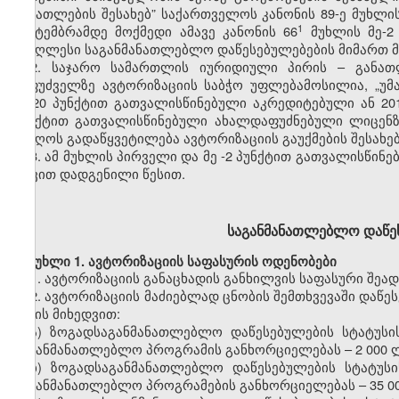
განათლების
შესახებ” საქართველოს კანონის
89-ე
მუხლი
​1
სექტემბრამდე მოქმედი ამ
ავე
კანონის 66
მუხლის
მე-2
უმაღლესი საგანმანათლებლო დაწესებულებები
ს
მიმართ 
2.
საჯარო სამართლის იურიდიული
პირ
ის
–
განათ
საფუძველზე
ავტორიზაციის
საბჭო
უფლებამოსილია,
„უმ
მე-20
პუნქტით
გათვალისწინებული აკრედიტებული
ან 20
პუნქტით გათვალისწინებული
ახალდაფუძნებული
ლიცენ
მიიღოს გადაწყვეტილება
ავტორიზაციის
გაუქმების
შესახებ
3.
ამ მუხლის პირველი და მე
-2
პუნქტით
გათვალისწინე
თავით
დადგენილი წესით.
საგანმანათლებლო
დაწე
მუხლი
1.
ავტორიზაციის
საფასურის
ოდენობები
1.
ავტორიზაციის
განაცხადის
განხილვის
საფასური შეად
2.
ავტორიზაციის
მაძიებლად ცნობის შემთხვევაში დაწე
სახის მიხედვით:
ა)
ზოგადსაგანმანათლებლო
დაწესებულების სტატუსი
საგანმანათლებლო პროგრამის განხორციელებას
–
2
000 
ბ)
ზოგადსაგანმანათლებლო
დაწესებულების სტატუსი
საგანმანათლებლო პროგრამების განხორციელებას
–
35
0