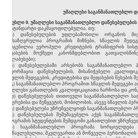
უმაღლესი
საგანმანათლებლო დ
მუხლი
9. უმაღლესი საგანმანათლებლო დაწესებულების
სტანდარტი დაკმაყოფილებულია, თუ:
ა)
დაწესებულების
უფლებამოსილი
ორგანოს მი
განსაზღვრულია პროგრამის მიზნები, სწავლის შედეგ
შედგენილია ევროპული კრედიტების ტრანსფერის სისტე
შეფასების მოქმედი კანონმდებლობით გათვალისწინე
(სილაბუსები);
ბ)
დაწესებულებაში არსებობს საგანმანათლებლო 
ინფორმაცია დაწესებულების, მისანიჭებელი
კვალიფიკ
სწავლის შედეგების, კრედიტებისა და შეფასების წესების შე
გ)
საგანმანათლებლო პროგრამი
თ
სწავლის შედეგები 
უმაღლესი განათლების
კვალიფიკაციათა
ჩარჩოსა და კო
დ)
დაწესებულებას თითოეულ
ი
საგანმანათლებლო
სა
შეჩერებისა და შეწყვეტის,
მობილობის,
ასევე სწავლის პე
ე)
დაწესებულება უზრუნველყოფს საგანმანათლებლო პრ
ვ)
დაწესებულებას შემუშავებული აქვს საგანმანათლ
პროგრამის სტუდენტების შემდგომი განათლებით უზრუნველ
ზ)
საგანმანათლებლო პროგრამა ხორციელდებ
მასწავლებელთა, მკვლევართა ან მოწვეული პერსონალის 