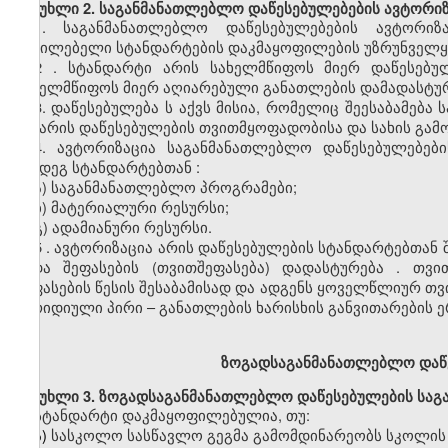
მუხლი
2. საგანმანათლებლო დაწესებულებების
ავტორიზ
1.
საგანმანათლებლო დაწესებულებების
ავტორიზა
აუცილებელი სტანდარტების დაკმაყოფილების უზრუნველყ
2
. სტანდარტი არის სახელმწიფოს მიერ დაწესებუ
სახელმწიფოს
მიერ აღიარებული განათლების დამადასტურ
3.
დაწესებულებ
ა
ს
აქვს
მისია
,
რომელიც
შეესაბამება
და არის დაწესებულების
თვითმყოფადობისა
და სახის გამ
4.
ავტორიზაცია
საგანმანათლებლო
დაწესებულებები
შემდეგ სტანდარტებთ
ან
:
ა)
საგანმანათლებლო პროგრამები;
ბ)
მატერიალური რესურსი;
გ)
ადამიანური რესურსი.
5
.
ავტორიზაცია
არის
დაწესებულების სტანდარტებთან შ
შიდა
შეფასების
(თვითშეფასება)
დადასტურება
.
თვი
შეფასების წესის შესაბამისად და ადგენს ყოველწლიურ
თვ
იურიდიული პირი
–
განათლების
ხარისხის
განვითარების
ე
ზოგადსაგანმანათლებლო
დაწ
მუხლი
3. ზოგადსაგანმანათლებლო დაწესებულების სა
სტანდარტი დაკმაყოფილებულია, თუ:
ა)
სასკოლო
სასწავლო გეგმა გამომდინარეობს სკოლის მ