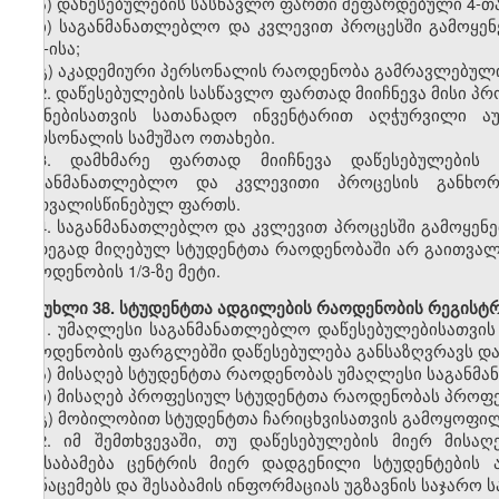
ა)
დაწესებულების სასწავლო ფართი შეფარდებული
4-თ
ბ)
საგანმანათლებლო და კვლევით პროცესში გამოყე
500-ისა;
გ)
აკადემიური პერსონალის რაოდენობა
გამრავლებულ
2.
დაწესებულების სასწავლო ფართად მიიჩნევა მისი 
მიზნებისათვის სათანადო ინვენტარით აღჭურვილი ა
პერსონალის სამუშაო ოთახები.
3.
დამხმარე ფართად მიიჩნევა დაწესებულები
საგანმანათლებლო და კვლევითი პროცესის განხორ
გათვალისწინებულ ფართს.
4.
საგანმანათლებლო და კვლევით პროცესში გამოყენ
შედეგად მიღებულ სტუდენტთა
რაოდენობ
აში არ გაითვა
რაოდენობის 1/3-ზე მეტი.
მუხლი
38. სტუდენტთა ადგილების რაოდენობის რეგისტრ
1.
უმაღლესი
საგანმანათლებლო
დაწესებულებისათვის
რაოდენობის ფარგლებში დაწესებულება განსაზღვრავს და
ა)
მისაღებ სტუდენტთა რაოდენობას უმაღლესი საგანმ
ბ)
მისაღებ
პროფესიულ
სტუდენტთა რაოდენობას პროფ
გ)
მობილობით
სტუდენტთა ჩარიცხვისათვის გამოყოფი
2. იმ შემთხვევაში, თუ დაწესებულების მიერ მისა
შეესაბამება ცენტრის მიერ დადგენილი სტუდენტების
მონაცემებს და შესაბამის ინფორმაციას უგზავნის საჯარ