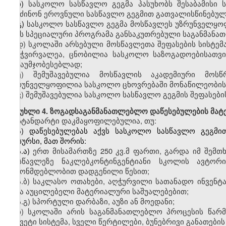
ბ)
სასკოლო
სასწავლო გეგმა პასუხობს შესაბამისი 
შეიძინონ ეროვნული სასწავლო გეგმით გათვალისწინებუ
გ)
სასკოლო
სასწავლო გეგმა მოსწავლეს უზრუნველყოფ
აქვს სპეციალური პროგრამა განსაკუთრებული საგანმანა
დ
)
სკოლაში
არსებული მოსწავლეთა შეფასების სისტემა
გამჭვირვალეა, ცნობილია სასკოლო საზოგადოებისათვი
გასაუმჯობესებლად;
ე
)
შემუშავებულია
მოსწავლის აკადემიური მოსწრ
უზრუნველყოფილია სასკოლო ცხოვრებაში მონაწილეობის
ვ
)
შემუშავებულია
სასკოლო სასწავლო გეგმის შეფასებისა
მუხლი
4. ზოგადსაგანმანათლებლო დაწესებულების მატ
სტანდარტი დაკმაყოფილებულია, თუ:
ა)
დაწესებულებას
აქვს სასკოლო სასწავლო გეგმით
რესურსი, მათ შორის:
ა.ა)
ერთ
მისამართზე 250
კვ.მ
ფართი
,
გარდა
იმ შემთხ
მოსწავლეზე
ნაკლებკონტინგენტიანი
სკოლის
ავტორი
კანონმდებლობით დადგენილი წესით;
ა.ბ)
საკლასო
ოთახები, აღჭურვილი სათანადო ინვენტ
სხვა აუცილებელი მატერიალური საშუალებებით;
ა.გ)
სპორტული
დარბაზი, აუზი ან მოედანი;
ბ)
სკოლაში
არის საგანმანათლებლო პროცესის წარმ
უწყვეტი სისტემა, სველი წერტილები, ბუნებრივი განათები