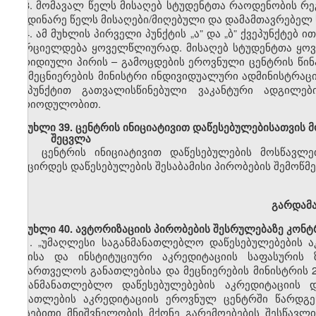
3. მომავალ წელს მისაღებ სტუდენტთა რაოდენობის რ
მიმდინარე წელს
მისაღები/მიღებული
და დამამთავრებელ 
4. ამ მუხლის პირველი პუნქტის
„ა”
და
„ბ”
ქვეპუნქტ
ებ
ით
ხორციელდება ყოველწლიურად. მისაღებ სტუდენტთა ყოვ
იურიდიული პირის
–
გამოცდების ეროვნული ცენტრის წინ
და მეცნიერების მინისტრი ინდივიდუალური
ადმინისტრაც
ქვეპუნქტით გათვალისწინებული ვაკანტური ადგილე
პერიოდულობით.
მუხლი
39. ცენტრის ინიციატივით დაწესებულებისათვის
შეცვლა
ცენტრის ინიციატივით დაწესებულების
მოსწავლე
შემცირდეს დაწესებულების შესაბამისი პირობების შემოწმე
გარდამ
მუხლი
40.
ავტორიზაციის
პირობების
შესრულებაზე კონტ
1.
„უმაღლესი საგანმანათლებლო დაწესებულებების ა
წესისა და
ინსტიტუციური
აკრედიტაციის საფასურის
საქართველოს
განათლებისა და მეცნიერების მინისტრის 
საგანმანათლებლო დაწესებულებების აკრედიტაციის
განათლების
აკრედიტაციის ეროვნულ ცენტრში წარდგ
არსებითი მნიშვნელობის მქონე გარემოებების შესწავლ