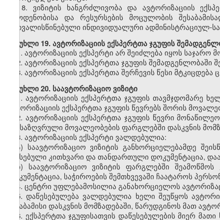
8.
ვიზიტის ხანგრძლივობა და ავტორიზაციის ექსპ
რაოდენობისა და რესურსების მოცულობის შესაბამისა
გათვალისწინებული ინდივიდუალური ადმინისტრაციულ-სა
მუხლი
19. ავტორიზაციის ექსპერტთა ჯგუფის შემადგენლ
1.
ავტორიზაციის ექსპერტი არ შეიძლება იყოს საჯარო მ
2.
ავტორიზაციის ექსპერტთა ჯგუფის შემადგენლობაში შ
3.
ავტორიზაციის ექსპერტთა შერჩევის წესი მტკიცდება
მუხლი
20. საავტორიზაციო ვიზიტი
1.
ავტორიზაციის ექსპერტთა ჯგუფის თავმჯდომარე ხე
ავტორიზაციის ექსპერტთა ჯგუფის წევრებს შორის მოვალე
2.
ავტორიზაციის ექსპერტთა ჯგუფის წევრი მონაწილეობ
განსაზღვრული მოვალეობების ფარგლებში დასკვნის მომზ
3.
ავტორიზაციის ექსპერტი ვალდებულია:
ა) საავტორიზაციო ვიზიტის განხორციელებამდე შეის
შევსებული კითხვარი და თანდართული დოკუმენტაცია, დაა
ბ) საავტორიზაციო ვიზიტის ფარგლებში შეამოწმოს 
დოკუმენტაცია, საჭიროების შემთხვევაში ჩაატაროს პერსო
4.
ცენტრი უფლებამოსილია განახორციელოს ავტორიზაცი
5.
დაწესებულება ვალდებულია ხელი შეუწყოს ავტორიზ
შესაბამისი დასკვნის მომზადებაში, წარუდგინოს მათ ავტო
6.
ექსპერტთა ჯგუფისათვის დაწესებულების მიერ მათი 