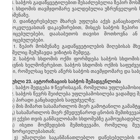
8.
საბჭოს გადაწყვეტილებით შესაძლებელია ზეპირ მოსმე
9.
სხდომის თავმჯდომარე ვალდებულია უზრუნველყოს სა
მოსმენაზე.
10.
დაინტერესებულ მხარეს უფლება აქვს განაცხადოს
გამოკვლევასთან დაკავშირებით, მისცეს საბჭოს ზეპირი
მტკიცებულებები, დაასაბუთოს თავისი მოთხოვნა ან
მტკიცებულებები.
11.
ზეპირ მოსმენაზე გადაწყვეტილების მიღებისას მხ
რომელიც შემუშავდა ვიზიტის შემდეგ.
12.
საბჭოს სხდომის ოქმი ფორმდება საბჭოს სხდომის 
მდივნის ხელმოწერებით. საბჭოს სხდომის ოქმის საფუძ
აქტი, რომელსაც ხელს აწერს საბჭოს თავმჯდომარე და საბ
მუხლი
23. ავტორიზაციის საბჭოს შემადგენლობა
1.
საბჭო შედგება 9 წევრისაგან, რომელთა უფლებამოსილ
2.
საბჭოს წევრს შეიძლება უფლებამოსილება ვადამდე შე
ა) პირადი განცხადების საფუძველზე;
ბ) მის მიმართ სასამართლოს მიერ გამოტანილი გამამტყ
გ) სასამართლოს მიერ ქმედუუნაროდ ცნობის შემთხვევაშ
დ) ექვსი თვის განმავლობაში სხდომებზე გამოუცხადებლ
ე) ისეთი მოქმედების შემთხვევაში, რომელიც შე
განხორციელებასთან;
ვ) უმაღლესი საგანმანათლებლო დაწესებულების ი