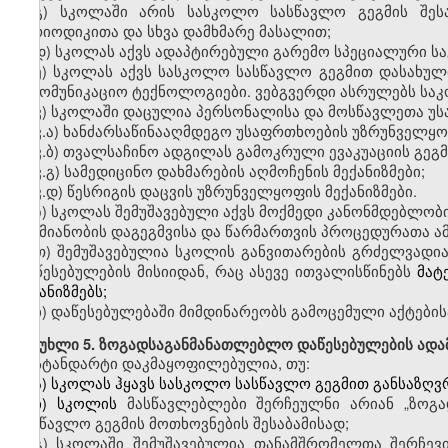
გ)
სკოლაში
არის სასკოლო სასწავლო გეგმის შეს
პერიოდიკითა და სხვა დამხმარე მასალით;
დ)
სკოლას
აქვს ადაპტირებული გარემო სპეციალური ს
ე)
სკოლას
აქვს სასკოლო სასწავლო გეგმით დასახულ
საკომუნიკაციო ტექნოლოგიები.
ვებგვერდი
ასრულებს საკ
ვ)
სკოლაში
დაცულია
პერსონალისა და
მოსწავლეთა
უს
ვ
.
ა)
ხანძარსაწინააღმდეგო
უსაფრთხოების უზრუნველყოფი
ვ
.
ბ)
თვალსაჩინო
ადგილას გამოკრული ევაკუაციის გეგმ
ვ
.
გ)
სამედიცინო
დახმარების აღმოჩენის მექანიზმები;
ვ
.
დ)
წესრიგის
დაცვის უზრუნველყოფის მექანიზმები.
ზ)
სკოლას
შემუშავებული აქვს მოქმედი კანონმდებლობის 
საქმიანობის დაგეგმვისა და წარმართვის პროცედურათა ამ
თ)
შემუშავებულია სკოლის
განვითარების გრძელვადი
დაწესებულების მისიიდან, რაც ასევე ითვალისწინებს
მატ
მექანიზმებს;
ი)
დაწესებულებაში მიმდინარეობს გამოცემული აქტების
მუხლი
5. ზოგადსაგანმანათლებლო დაწესებულების ადა
სტანდარტი დაკმაყოფილებულია
,
თუ:
ა)
სკოლას
ჰყავს სასკოლო სასწავლო გეგმით განსაზღვრ
ბ)
სკოლის
მასწავლებლები
შერჩეულნი არიან
„ზოგ
სასწავლო გეგმის მოთხოვნების შესაბამისად;
გ)
სკოლაში
შემუშავებულია თანამშრომელთა შერჩევის