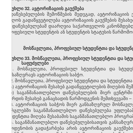
მუხლი
32.
ავტორიზაციის
გაუქმება
დაწესებულების
შემოწმების შედეგად,
ავტორიზაციის
მიიღოს გადაწყვეტილება
ავტორიზაციის
გაუქმების
შესახე
თუ დაწესებულებამ დაარღვია საქართველოს კანონმდებ
პროფესიული სტუდენტის ან სტუდენტის სტატუსის წარმოშობ
მოსწავლეთა,
პროფესიულ
სტუდენტთა და სტუდე
მუხლი
33.
მოსწავლეთა,
პროფესიულ
სტუდენტთა და სტ
საფუძვლები
1.
მოსწავლეთა,
პროფესიულ
სტუდენტთა და სტუდ
განსაზღვრავს
ავტორიზაციის
საბჭო.
2.
მოსწავლეთა,
პროფესიულ
სტუდენტთა და სტუდენტთ
ა)
ავტორიზაციის
შესახებ
გადაწყვეტილების მიღების შე
ბ)
საგანმანათლებლო
დაწესებულების მიერ ცენტრშ
გაზრდის შესახებ განაცხადის წარმოდგენის შემთხვევაში
–
3.
ავტორიზაციის
საბჭოს მიერ განსაზღვრულ
მოსწავლ
ფარგლებში
საგანმანათლებლო
დაწესებულება უფლებ
სტუდენტთა მიღება
შესაბამის
საგანმანათლებლო პროგრა
4.
საგანმანათლებლო
დაწესებულებისათვის განსაზღ
რაოდენობის გადაჭარბება არის
ავტორიზაციის
გაუქმებ