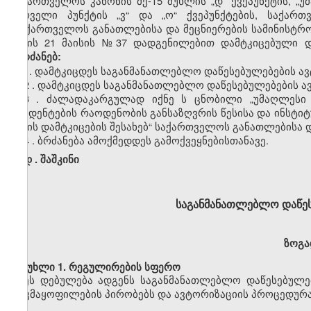
საქართველოს კანონის
მე-15
მუხლის
„დ”
ქვეპუნქტის,
„უ
პირველი პუნქტის
„ვ
“
და
„ო
“
ქვეპუნქტების
,
საქართ
„საქართველოს განათლებისა და მეცნიერების სამინისტრ
წლის 21 მაისის
№37
დადგენილებით დამტკიცებული 
ვბრძანებ:
1. დამტკიცდეს საგანმანათლებლო დაწესებულებების
ავ
2
. დამტკიცდეს საგანმანათლებლო დაწესებულებების
ა
3
. ძალადაკარგულად იქნ
ე
ს ცნობილი „უმაღლესი ს
სტუდენტების რაოდენობის განსაზღვრის წესისა და
ინსტიტ
წესის დამტკიცების
შესახებ“
საქართველოს განათლებისა და
4
. ბრძანება ამოქმედდეს გამოქვეყნებისთანავე.
დ
.
შაშკინი
საგანმანათლებლო დაწე
ზოგა
მუხლი
1. რეგულირების სფერო
ეს დებულება ადგენს
საგანმან
ა
თლებლო
დაწესებულე
დაკმაყოფილების
პირობებს
და
ავტორიზაციის
პროცედურ