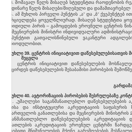
3. მომავალ წელს მისაღებ სტუდენტთა რაოდენობის რ
მიმდინარე წელს
მისაღები/მიღებული
და დამამთავრებელ 
4. ამ მუხლის პირველი პუნქტის
„ა”
და
„ბ”
ქვეპუნქტ
ებ
ით
ხორციელდება ყოველწლიურად. მისაღებ სტუდენტთა ყოვ
იურიდიული პირის
–
გამოცდების ეროვნული ცენტრის წინ
და მეცნიერების მინისტრი ინდივიდუალური
ადმინისტრაც
ქვეპუნქტით გათვალისწინებული ვაკანტური ადგილე
პერიოდულობით.
მუხლი
39. ცენტრის ინიციატივით დაწესებულებისათვის
შეცვლა
ცენტრის ინიციატივით დაწესებულების
მოსწავლე
შემცირდეს დაწესებულების შესაბამისი პირობების შემოწმე
გარდამ
მუხლი
40.
ავტორიზაციის
პირობების
შესრულებაზე კონტ
1.
„უმაღლესი საგანმანათლებლო დაწესებულებების ა
წესისა და
ინსტიტუციური
აკრედიტაციის საფასურის
საქართველოს
განათლებისა და მეცნიერების მინისტრის 
საგანმანათლებლო დაწესებულებების აკრედიტაციის
განათლების
აკრედიტაციის ეროვნულ ცენტრში წარდგ
არსებითი მნიშვნელობის მქონე გარემოებების შესწავლ