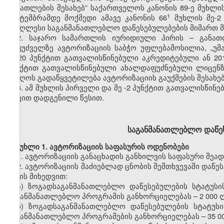
განათლების
შესახებ” საქართველოს კანონის
89-ე
მუხლი
​1
სექტემბრამდე მოქმედი ამ
ავე
კანონის 66
მუხლის
მე-2
უმაღლესი საგანმანათლებლო დაწესებულებები
ს
მიმართ 
2.
საჯარო სამართლის იურიდიული
პირ
ის
–
განათ
საფუძველზე
ავტორიზაციის
საბჭო
უფლებამოსილია,
„უმ
მე-20
პუნქტით
გათვალისწინებული აკრედიტებული
ან 20
პუნქტით გათვალისწინებული
ახალდაფუძნებული
ლიცენ
მიიღოს გადაწყვეტილება
ავტორიზაციის
გაუქმების
შესახებ
3.
ამ მუხლის პირველი და მე
-2
პუნქტით
გათვალისწინე
თავით
დადგენილი წესით.
საგანმანათლებლო
დაწე
მუხლი
1.
ავტორიზაციის
საფასურის
ოდენობები
1.
ავტორიზაციის
განაცხადის
განხილვის
საფასური შეად
2.
ავტორიზაციის
მაძიებლად ცნობის შემთხვევაში დაწე
სახის მიხედვით:
ა)
ზოგადსაგანმანათლებლო
დაწესებულების სტატუსი
საგანმანათლებლო პროგრამის განხორციელებას
–
2
000 
ბ)
ზოგადსაგანმანათლებლო
დაწესებულების სტატუსი
საგანმანათლებლო პროგრამების განხორციელებას
–
35
0