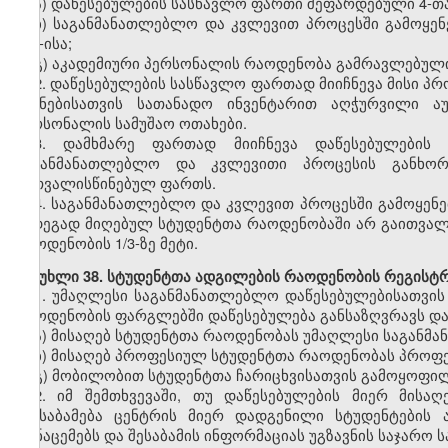
ა)
დაწესებულების სასწავლო ფართი შეფარდებული
4-თ
ბ)
საგანმანათლებლო და კვლევით პროცესში გამოყე
500-ისა;
გ)
აკადემიური პერსონალის რაოდენობა
გამრავლებულ
2.
დაწესებულების სასწავლო ფართად მიიჩნევა მისი 
მიზნებისათვის სათანადო ინვენტარით აღჭურვილი ა
პერსონალის სამუშაო ოთახები.
3.
დამხმარე ფართად მიიჩნევა დაწესებულები
საგანმანათლებლო და კვლევითი პროცესის განხორ
გათვალისწინებულ ფართს.
4.
საგანმანათლებლო და კვლევით პროცესში გამოყენ
შედეგად მიღებულ სტუდენტთა
რაოდენობ
აში არ გაითვა
რაოდენობის 1/3-ზე მეტი.
მუხლი
38. სტუდენტთა ადგილების რაოდენობის რეგისტრ
1.
უმაღლესი
საგანმანათლებლო
დაწესებულებისათვის
რაოდენობის ფარგლებში დაწესებულება განსაზღვრავს და
ა)
მისაღებ სტუდენტთა რაოდენობას უმაღლესი საგანმ
ბ)
მისაღებ
პროფესიულ
სტუდენტთა რაოდენობას პროფ
გ)
მობილობით
სტუდენტთა ჩარიცხვისათვის გამოყოფი
2. იმ შემთხვევაში, თუ დაწესებულების მიერ მისა
შეესაბამება ცენტრის მიერ დადგენილი სტუდენტების
მონაცემებს და შესაბამის ინფორმაციას უგზავნის საჯარ