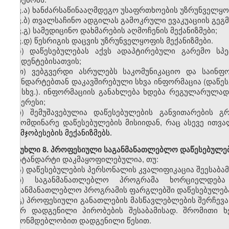
ვ
.
ა)
ხანძარსაწინააღმდეგო
უსაფრთხოების უზრუნველყოფი
ვ
.
ბ)
თვალსაჩინო
ადგილას გამოკრული ევაკუაციის გეგმ
ვ
.
გ)
სამედიცინო
დახმარების აღმოჩენის მექანიზმები;
ვ
.
დ)
წესრიგის
დაცვის უზრუნველყოფის მექანიზმები.
ზ
)
დაწესებულებას აქვს
ადაპტირებული გარემო სპე
სტუდენტებისათვის;
თ)
ვებგვერდი
ასრულებს საკომუნიკაციო და საინფო
სტანდარტებთან დაკავშირებული სხვა ინფორმაცია (დაწე
და
სხვ.).
ინფორმაციის განახლება ხდება რეგულარულად,
ინტერესი
;
ი
)
შემუშავებულია დაწესებულების
განვითარების გ
გამომდინარე დაწესებულების მისიიდან, რაც ასევე ითვ
გაუმჯობესების მექანიზმებს.
მუხლი
8. პროფესიული საგანმანათლებლო დაწესებულებ
სტანდარტი დაკმაყოფილებულია
,
თუ:
ა)
დაწესებულების პერსონალის კვალიფიკაცია შეესაბა
ბ)
საგანმანათლებლო პროგრამ
ა
ხორციელდება შ
საგანმანათლებლო პროგრამ
ის
ფარგლებში დაწესებულება
გ)
პროფესიული
განათლების
მასწავლებლებ
ის
შერჩევა
მიერ დადგენილი პირობების შესაბამისად.
შრომითი
ხ
კანონმდებლობით დადგენილი წესით
.