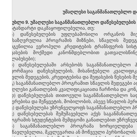
უმაღლესი
საგანმანათლებლო დ
მუხლი
9. უმაღლესი საგანმანათლებლო დაწესებულების
სტანდარტი დაკმაყოფილებულია, თუ:
ა)
დაწესებულების
უფლებამოსილი
ორგანოს მი
განსაზღვრულია პროგრამის მიზნები, სწავლის შედეგ
შედგენილია ევროპული კრედიტების ტრანსფერის სისტე
შეფასების მოქმედი კანონმდებლობით გათვალისწინე
(სილაბუსები);
ბ)
დაწესებულებაში არსებობს საგანმანათლებლო 
ინფორმაცია დაწესებულების, მისანიჭებელი
კვალიფიკ
სწავლის შედეგების, კრედიტებისა და შეფასების წესების შე
გ)
საგანმანათლებლო პროგრამი
თ
სწავლის შედეგები 
უმაღლესი განათლების
კვალიფიკაციათა
ჩარჩოსა და კო
დ)
დაწესებულებას თითოეულ
ი
საგანმანათლებლო
სა
შეჩერებისა და შეწყვეტის,
მობილობის,
ასევე სწავლის პე
ე)
დაწესებულება უზრუნველყოფს საგანმანათლებლო პრ
ვ)
დაწესებულებას შემუშავებული აქვს საგანმანათლ
პროგრამის სტუდენტების შემდგომი განათლებით უზრუნველ
ზ)
საგანმანათლებლო პროგრამა ხორციელდებ
მასწავლებელთა, მკვლევართა ან მოწვეული პერსონალის 