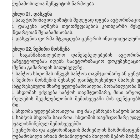
უფლებამოსილია შეწყვიტოს წარმოება.
მუხლი
21. დასკვნა
1.
საავტორიზაციო ვიზიტის შედეგად დგება ავტორიზაციი
2.
დასკვნა აღწერს თვითშეფასების კითხვარში შეს
სტანდარტთან შესაბამისობას.
3.
დასკვნის ფორმა მტკიცდება ცენტრის ინდივიდუალურ
მუხლი
22. ზეპირი მოსმენა
1.
საგანმანათლებლო დაწესებულებების ავტორიზ
გადაწყვეტილებას იღებს საავტორიზაციო დოკუმენტაციი
მოსმენის გამართვის საფუძველზე.
2.
საბჭოს სხდომას იწვევს საბჭოს თავმჯდომარე ან ცენ
3.
ზეპირი მოსმენის შესახებ დაინტერესებულ მხარეს ე
დაინტერესებული მხარე უფლებამოსილია, მონაწილეობა მი
4.
სხდომას უძღვება საბჭოს თავმჯდომარე, მისი არყო
შესრულების შეუძლებლობის შემთხვევაში მის ფუნქციე
წევრი.
5.
სხდომა უფლებამოსილია, თუ მას ესწრება საბჭოს სიი
6.
საბჭოს სხდომა საჯაროა. სხდომის თავმჯდომარე უ
გათვალისწინებულ შემთხვევებში.
7.
ცენტრისა და ავტორიზაციის მაძიებლის წარმომადგენლ
უფლებამოსილი არიან მონაწილეობა მიიღონ ზეპირ მოსმე