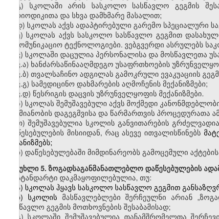
გ)
სკოლაში
არის სასკოლო სასწავლო გეგმის შეს
პერიოდიკითა და სხვა დამხმარე მასალით;
დ)
სკოლას
აქვს ადაპტირებული გარემო სპეციალური ს
ე)
სკოლას
აქვს სასკოლო სასწავლო გეგმით დასახულ
საკომუნიკაციო ტექნოლოგიები.
ვებგვერდი
ასრულებს საკ
ვ)
სკოლაში
დაცულია
პერსონალისა და
მოსწავლეთა
უს
ვ
.
ა)
ხანძარსაწინააღმდეგო
უსაფრთხოების უზრუნველყოფი
ვ
.
ბ)
თვალსაჩინო
ადგილას გამოკრული ევაკუაციის გეგმ
ვ
.
გ)
სამედიცინო
დახმარების აღმოჩენის მექანიზმები;
ვ
.
დ)
წესრიგის
დაცვის უზრუნველყოფის მექანიზმები.
ზ)
სკოლას
შემუშავებული აქვს მოქმედი კანონმდებლობის 
საქმიანობის დაგეგმვისა და წარმართვის პროცედურათა ამ
თ)
შემუშავებულია სკოლის
განვითარების გრძელვადი
დაწესებულების მისიიდან, რაც ასევე ითვალისწინებს
მატ
მექანიზმებს;
ი)
დაწესებულებაში მიმდინარეობს გამოცემული აქტების
მუხლი
5. ზოგადსაგანმანათლებლო დაწესებულების ადა
სტანდარტი დაკმაყოფილებულია
,
თუ:
ა)
სკოლას
ჰყავს სასკოლო სასწავლო გეგმით განსაზღვრ
ბ)
სკოლის
მასწავლებლები
შერჩეულნი არიან
„ზოგ
სასწავლო გეგმის მოთხოვნების შესაბამისად;
გ)
სკოლაში
შემუშავებულია თანამშრომელთა შერჩევის