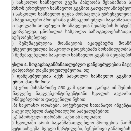
ბ)
სასკოლო
სასწავლო გეგმა პასუხობს შესაბამისი 
შეიძინონ ეროვნული სასწავლო გეგმით გათვალისწინებუ
გ)
სასკოლო
სასწავლო გეგმა მოსწავლეს უზრუნველყოფ
აქვს სპეციალური პროგრამა განსაკუთრებული საგანმანა
დ
)
სკოლაში
არსებული მოსწავლეთა შეფასების სისტემა
გამჭვირვალეა, ცნობილია სასკოლო საზოგადოებისათვი
გასაუმჯობესებლად;
ე
)
შემუშავებულია
მოსწავლის აკადემიური მოსწრ
უზრუნველყოფილია სასკოლო ცხოვრებაში მონაწილეობის
ვ
)
შემუშავებულია
სასკოლო სასწავლო გეგმის შეფასებისა
მუხლი
4. ზოგადსაგანმანათლებლო დაწესებულების მატ
სტანდარტი დაკმაყოფილებულია, თუ:
ა)
დაწესებულებას
აქვს სასკოლო სასწავლო გეგმით
რესურსი, მათ შორის:
ა.ა)
ერთ
მისამართზე 250
კვ.მ
ფართი
,
გარდა
იმ შემთხ
მოსწავლეზე
ნაკლებკონტინგენტიანი
სკოლის
ავტორი
კანონმდებლობით დადგენილი წესით;
ა.ბ)
საკლასო
ოთახები, აღჭურვილი სათანადო ინვენტ
სხვა აუცილებელი მატერიალური საშუალებებით;
ა.გ)
სპორტული
დარბაზი, აუზი ან მოედანი;
ბ)
სკოლაში
არის საგანმანათლებლო პროცესის წარმ
უწყვეტი სისტემა, სველი წერტილები, ბუნებრივი განათები