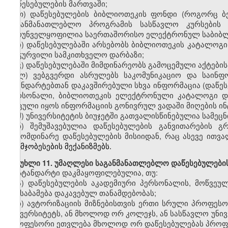
დაწესებულების მართვაში;
თ
)
დაწესებულების ბიბლიოთეკის ფონდი (როგორც ბე
საგანმანათლებლო პროგრამის სასწავლო კურსების
უზრუნველყოფილია
საერთაშორისო ელექტრონულ საბიბ
ი
)
დაწესებულებაში არსებობს ბიბლიოთეკის კატალოგი
აღჭურვილი სამკითხველო დარბაზი;
კ
)
დაწესებულებაში მიმდინარეობს გამოცემული აქტების
ლ
)
ვებგვერდი
ასრულებს საკომუნიკაციო და საინფო
სტანდარტებთან დაკავშირებული სხვა ინფორმაცია (დაწე
პერსონალი
,
ბიბლიოთეკის ელექტრონული კატალოგი
დაცული იყოს ინფორმაციის გონივრულ ვადაში მიღების ინ
მ
)
უნივერსიტეტის ბიუჯეტში გათვალისწინებულია სამეც
ნ) შემუშავებულია დაწესებულების
განვითარების გ
გამომდინარე დაწესებულების მისიიდან, რაც ასევე ითვ
გაუმჯობესების მექანიზმებს.
მუხლი
11. უმაღლესი საგანმანათლებლო დაწესებულების
სტანდარტი დაკმაყოფილებულია
,
თუ:
ა)
დაწესებულების აკადემიური პერსონალის, მოწვეუ
შეესაბამება დაკავებულ თანამდებობას;
ბ)
ავტორიზაციის
მიზნებისთვის ერთი სრული პროფეს
უნივერსიტეტს, ან მხოლოდ ორ კოლეჯს, ან სასწავლო უნ
პროფესორი ეთვლება მხოლოდ ორ დაწესებულებას პროფე