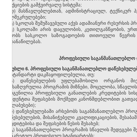
სანქციების გამჭვირვალე სისტემა;
დ)
მასწავლებლებთან,
ადმინისტრაციულ, ტექნიკურ 
ხელშეკრულებები;
ე)
სკოლას
შემუშავებული აქვს ადამიანური რესურსის პ
ვ)
სკოლაში
არის
დაცულობის,
კეთილგანწყობის,
ურთი
უწყობს სასკოლო საზოგადოების თითოეული წევრის შ
გადანაწილებას.
პროფესიული
საგანმანათლებლო 
მუხლი
6. პროფესიული საგანმანათლებლო დაწესებულე
სტანდარტი დაკმაყოფილებულია, თუ:
ა)
დაწესებულების
უფლებამოსილი
ორგანოს მი
განსაზღვრულია პროგრამის მიზნები,
მოცულობა,
სწავლის
შედგენილია
პროფესიული
განათლების
კრედიტების სის
სტუდენტთა შეფასების მოქმედი კანონმდებლობით გათვალ
(სილაბუსები);
ბ)
დაწესებულებაში არსებობს საგანმანათლებლო პროგ
დაწესებულების, მისანიჭებელი
კვალიფიკაციების,
შესაბა
კრედიტებისა და შეფასებ
ის
წესის შესახებ;
გ)
საგანმანათლებლო პროგრამის სწავლის შედეგები შ
კონკრეტულ
პროფესიულ
სტანდარტებს;