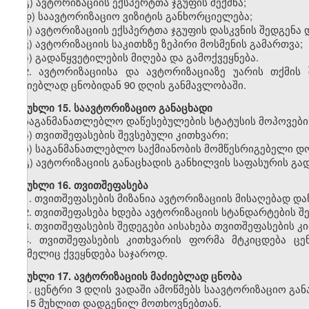
გ) ავტორიზაციის ექსპერტთა ჯგუფის შექმნა;
დ) საავტორიზაციო ვიზიტის განხორციელება;
ე) ავტორიზაციის ექსპერტთა ჯგუფის დასკვნის შედგენა
ვ) ავტორიზაციის საკითხზე ზეპირი მოსმენის გამართვა;
ზ) გადაწყვეტილების მიღება და გამოქვეყნება.
2.
ავტორიზაციისა და ავტორიზაციაზე უარის თქმის შ
მაძიებლად ცნობიდან 90 დღის განმავლობაში.
მუხლი
15. საავტორიზაციო განაცხადი
საგანმანათლებლო
დაწესებულების სტატუსის მოპოვები
ა) თვითშეფასების შევსებული კითხვარი;
ბ) საგანმანათლებლო საქმიანობის მომწესრიგებელი დოკ
გ) ავტორიზაციის განაცხადის განხილვის საფასურის გ
მუხლი
16. თვითშეფასება
1.
თვითშეფასების მიზანია ავტორიზაციის მისაღებად დაწ
2.
თვითშეფასება ხდება ავტორიზაციის სტანდარტების შე
3.
თვითშეფასების შედეგები აისახება თვითშეფასების კი
4.
თვითშეფასების კითხვარის ფორმა მტკიცდება ცე
რომელიც ქვეყნდება საჯაროდ.
მუხლი
17. ავტორიზაციის მაძიებლად ცნობა
1.
ცენტრი 3 დღის ვადაში ამოწმებს საავტორიზაციო გა
მე-15 მუხლით დადგენილ მოთხოვნებთან.