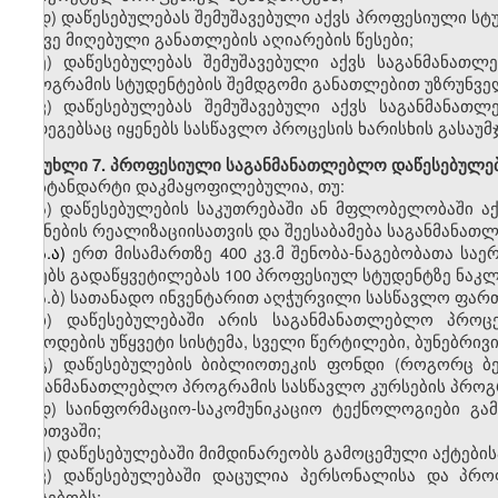
დ)
დაწესებულებას შემუშავებული აქვს
პროფესიული
სტ
ასევე მიღებული განათლების აღიარების წესები;
ე)
დაწესებულებას შემუშავებული აქვს საგანმანათლ
პროგრამის სტუდენტების შემდგომი განათლებით უზრუნვე
ვ)
დაწესებულებას შემუშავებული აქვს საგანმანათ
შედეგებსაც იყენებს სასწავლო პროცესის ხარისხის გასაუ
მუხლი
7. პროფესიული საგანმანათლებლო დაწესებულებ
სტანდარტი დაკმაყოფილებულია, თუ:
ა)
დაწესებულების საკუთრებაში ან მფლობელობაში
ა
მიზნების რეალიზაციისათვის
და
შეესაბამება საგანმანა
ა.ა)
ერთ
მისამართზე
400
კვ.მ
შენობა-ნაგებობ
ათა საე
იღებს გადაწყვეტილებას
100
პროფესიულ სტუდენტზე
ნაკლ
ა.ბ)
სათანადო
ინვენტარით აღჭურვილი სასწავლო ფართ
ბ)
დაწესებულებაში
არის საგანმანათლებლო პროცეს
მიწოდების უწყვეტი სისტემა, სველი წერტილები, ბუნებრივ
გ
)
დაწესებულების ბიბლიოთეკის ფონდი (როგორც ბე
საგანმანათლებლო პროგრამის სასწავლო კურსების პროგ
დ
)
საინფორმაციო-საკომუნიკაციო
ტექნოლოგიები გამ
მართვაში;
ე
)
დაწესებულებაში მიმდინარეობს გამოცემული აქტების
ვ
)
დაწესებულებაში დაცულია
პერსონალისა და პრ
არსებობს: