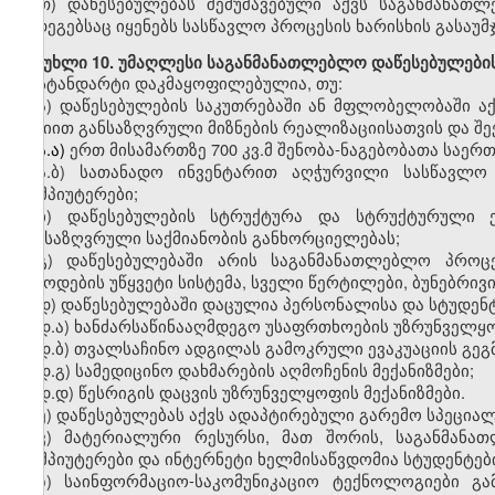
თ)
დაწესებულებას შემუშავებული აქვს საგანმანათ
შედეგებსაც იყენებს სასწავლო პროცესის ხარისხის გასაუ
მუხლი
10. უმაღლესი საგანმანათლებლო დაწესებულები
სტანდარტი დაკმაყოფილებულია, თუ:
ა)
დაწესებულების საკუთრებაში ან მფლობელობაში
ა
მისიით
განსაზღვრული
მიზნების რეალიზაციისათვის
და
შე
ა.ა)
ერთ
მისამართზე 700
კვ.მ
შენობა-ნაგებობ
ათა საერ
ა.ბ)
სათანადო
ინვენტარით აღჭურვილი სასწავლო
კომპიუტერები
;
ბ
)
დაწესებულების
სტრუქტურა და სტრუქტურული ერ
განსაზღვრული საქმიანობის განხორციელებას;
გ
)
დაწესებულებაში
არის საგანმანათლებლო პროცეს
მიწოდების უწყვეტი სისტემა, სველი წერტილები, ბუნებრივ
დ
)
დაწესებულებაში დაცულია
პერსონალისა და
სტუდენ
დ.
ა)
ხანძარსაწინააღმდეგო
უსაფრთხოების უზრუნველყოფ
დ.
ბ)
თვალსაჩინო
ადგილას გამოკრული ევაკუაციის გეგმ
დ.
გ)
სამედიცინო
დახმარების აღმოჩენის მექანიზმები;
დ.
დ)
წესრიგის
დაცვის უზრუნველყოფის მექანიზმები.
ე
)
დაწესებულებას აქვს
ადაპტირებული გარემო სპეციალ
ვ
)
მატერიალური რესურსი, მათ შორის
,
საგანმანა
კომპიუტერები და ინტერნეტი ხელმისაწვდომია სტუდენტებ
ზ
)
საინფორმაციო-საკომუნიკაციო
ტექნოლოგიები გა