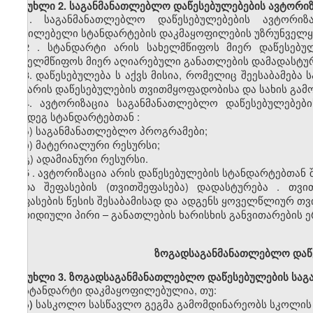
მუხლი
2. საგანმანათლებლო დაწესებულებების
ავტორიზ
1.
საგანმანათლებლო დაწესებულებების
ავტორიზა
აუცილებელი სტანდარტების დაკმაყოფილების უზრუნველყ
2
. სტანდარტი არის სახელმწიფოს მიერ დაწესებუ
სახელმწიფოს
მიერ აღიარებული განათლების დამადასტურ
3.
დაწესებულებ
ა
ს
აქვს
მისია
,
რომელიც
შეესაბამება
და არის დაწესებულების
თვითმყოფადობისა
და სახის გამ
4.
ავტორიზაცია
საგანმანათლებლო
დაწესებულებები
შემდეგ სტანდარტებთ
ან
:
ა)
საგანმანათლებლო პროგრამები;
ბ)
მატერიალური რესურსი;
გ)
ადამიანური რესურსი.
5
.
ავტორიზაცია
არის
დაწესებულების სტანდარტებთან შ
შიდა
შეფასების
(თვითშეფასება)
დადასტურება
.
თვი
შეფასების წესის შესაბამისად და ადგენს ყოველწლიურ
თვ
იურიდიული პირი
–
განათლების
ხარისხის
განვითარების
ე
ზოგადსაგანმანათლებლო
დაწ
მუხლი
3. ზოგადსაგანმანათლებლო დაწესებულების სა
სტანდარტი დაკმაყოფილებულია, თუ:
ა)
სასკოლო
სასწავლო გეგმა გამომდინარეობს სკოლის მ