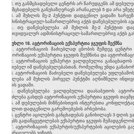
2.
თუ განმცხადებელი ცენტრს არ წარუდგენს ამ დებულე
განმცხადებელს განუსაზღვრავს არანაკლებ 5 და არა უმეტ
3.
ამ მუხლის მე-2 პუნქტით დადგენილ ვადაში ხარვეზ
ადმინისტრაციულ-სამართლებრივ აქტს დაწესებულების ავტ
4.
თუ დაწესებულება ამ მუხლის მე-2 პუნქტით დად
ინდივიდუალურ ადმინისტრაციულ-სამართლებრივ აქტს გან
მუხლი
18. ავტორიზაციის ექსპერტთა ჯგუფის შექმნა
1.
ავტორიზაციის მაძიებლად ცნობის შემდეგ ცენტრი
ავტორიზაციის ექსპერტთა ჯგუფის შექმნისა და ავტორიზაცი
2.
ავტორიზაციის ექსპერტი ვალდებულია განაცხადოს 
მაძიებელ იმ დაწესებულებასთან, რომელშიც უნდა განახო
3.
ავტორიზაციის მაძიებელი დაწესებულება უფლებამოსი
აცილება ამ მუხლის პირველ პუნქტში აღნიშნული ინდი
დღის ვადაში.
4.
დაწესებულება ვალდებულია დაასაბუთოს ავტორიზ
შეიძლება გახდეს ავტორიზაციის ექსპერტთა ჯგუფის თავმჯ
5.
ამ დებულების მიზნებისთვის ინტერესთა კონფლიქტად
მუხლით დადგენილი გარემოებების არსებობა.
6.
ცენტრი აცილების განცხადებას განიხილავს 3 დღის ვ
იღებს გადაწყვეტილებას ექსპერტთა ჯგუფის შემადგენლობ
7.
ავტორიზაციის ექსპერტის/ექსპერტების აცილების გა
ახორციელებს ვიზიტს.