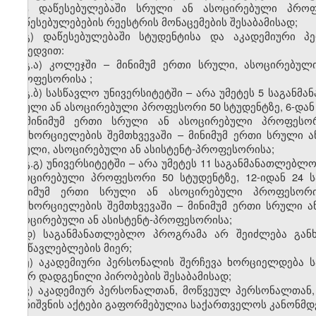
მეტ დაწესებულებაში სრული ან
ასოცირებული
პროფ
დაწესებულებების
რეესტრის მონაცემების შესაბამისად;
გ)
დაწესებულებაში სტუდენტისა და აკადემიური პ
მიხედვით:
გ.ა)
კოლეჯში
–
მინიმუმ ერთი სრული,
ასოცირებულ
პროფესორისა
;
გ.ბ)
სასწავლო უნივერსიტეტში
–
არა უმეტეს 5 საგანმ
სრული ან
ასოცირებული
პროფესორი 50 სტუდენტზე,
6-დან
–
მინიმუმ ერთი სრული ან
ასოცირებული
პროფესო
განხორციელების შემთხვევაში
–
მინიმუმ ერთი სრული 
სრული,
ასოცირებული
ან
ასისტენტ-
პროფესორისა;
გ.გ)
უნივერსიტეტში
–
არა უმეტეს 11 საგანმანათლებლო
ასოცირებული
პროფესორი 50 სტუდენტზე,
12-
ი
დან
24 
მინიმუმ ერთი სრული ან
ასოცირებული
პროფესორ
განხორციელების შემთხვევაში
–
მინიმუმ ერთი სრული 
ასოცირებული
ან
ასისტენტ-
პროფესორისა;
დ)
საგანმანათლებლო პროგრამა არ შეიძლება გან
მასწავლებლების მიერ
;
ე
)
აკადემიური პერსონალის შერჩევა ხორციელდება 
მიერ დადგენილი პირობების შესაბამისად;
ვ
)
აკადემიურ პერსონალთან, მოწვეულ პერსონალთან
დანიშვნის
აქტები გაფორმებულია საქართველოს კანონმ