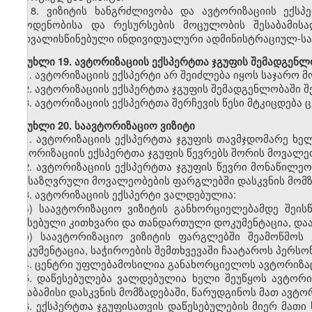
8.
ვიზიტის ხანგრძლივობა და ავტორიზაციის ექსპ
რაოდენობისა და რესურსების მოცულობის შესაბამისა
გათვალისწინებული ინდივიდუალური ადმინისტრაციულ-სა
მუხლი
19. ავტორიზაციის ექსპერტთა ჯგუფის შემადგენლ
1.
ავტორიზაციის ექსპერტი არ შეიძლება იყოს საჯარო მ
2.
ავტორიზაციის ექსპერტთა ჯგუფის შემადგენლობაში შ
3.
ავტორიზაციის ექსპერტთა შერჩევის წესი მტკიცდება
მუხლი
20. საავტორიზაციო ვიზიტი
1.
ავტორიზაციის ექსპერტთა ჯგუფის თავმჯდომარე ხე
ავტორიზაციის ექსპერტთა ჯგუფის წევრებს შორის მოვალე
2.
ავტორიზაციის ექსპერტთა ჯგუფის წევრი მონაწილეობ
განსაზღვრული მოვალეობების ფარგლებში დასკვნის მომზ
3.
ავტორიზაციის ექსპერტი ვალდებულია:
ა) საავტორიზაციო ვიზიტის განხორციელებამდე შეის
შევსებული კითხვარი და თანდართული დოკუმენტაცია, დაა
ბ) საავტორიზაციო ვიზიტის ფარგლებში შეამოწმოს 
დოკუმენტაცია, საჭიროების შემთხვევაში ჩაატაროს პერსო
4.
ცენტრი უფლებამოსილია განახორციელოს ავტორიზაცი
5.
დაწესებულება ვალდებულია ხელი შეუწყოს ავტორიზ
შესაბამისი დასკვნის მომზადებაში, წარუდგინოს მათ ავტო
6.
ექსპერტთა ჯგუფისათვის დაწესებულების მიერ მათი 