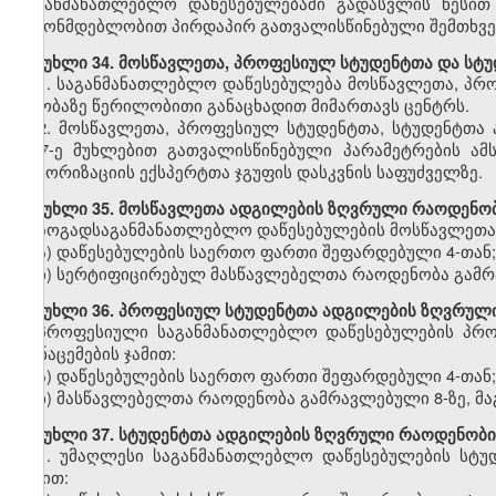
საგანმანათლებლო დაწესებულებაში გადასვლის წესით
კანონმდებლობით პირდაპირ გათვალისწინებული შემთხვე
მუხლი
34.
მოსწავლეთა,
პროფესიულ
სტუდენტთა და სტ
1.
საგანმანათლებლო
დაწესებულება
მოსწავლეთა,
პრო
თაობაზე წერილობითი განაცხადით მიმართავს ცენტრს.
2.
მოსწავლეთა,
პროფესიულ სტუდენტთა,
სტუდენტთა 
ე-
3
7
-ე
მუხლ
ებით
გათვალისწინებული პარამეტრების ამ
ავტორიზაციის
ექსპერტთა ჯგუფის დასკვნის საფუძველზე.
მუხლი
35. მოსწავლეთა ადგილების ზღვრული რაოდენობ
ზოგადსაგანმანათლებლო
დაწესებულების მოსწავლეთა 
ა)
დაწესებულების
საერთო ფართი
შეფარდებული
4-თან;
ბ)
სერტიფიცირებულ
მასწავლებელთა რაოდენობა
გამ
მუხლი
36. პროფესიულ სტუდენტთა ადგილების ზღვრული
პროფესიული
საგანმანათლებლო დაწესებულების პრო
მონაცემების ჯამით:
ა)
დაწესებულების
საერთო ფართი
შეფარდებული
4-თან;
ბ)
მასწავლებელთა
რაოდენობა
გამრავლებული
8-ზე,
მა
მუხლი
37. სტუდენტთა ადგილების ზღვრული რაოდენობი
1.
უმაღლესი საგანმანათლებლო
დაწესებულების სტუ
ჯამით: