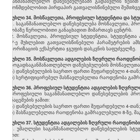
საგანმანათლებლო დაწესებულებაში გადასვლის წესით
კანონმდებლობით პირდაპირ გათვალისწინებული შემთხვე
მუხლი
34.
მოსწავლეთა,
პროფესიულ
სტუდენტთა და სტ
1.
საგანმანათლებლო
დაწესებულება
მოსწავლეთა,
პრო
თაობაზე წერილობითი განაცხადით მიმართავს ცენტრს.
2.
მოსწავლეთა,
პროფესიულ სტუდენტთა,
სტუდენტთა 
ე-
3
7
-ე
მუხლ
ებით
გათვალისწინებული პარამეტრების ამ
ავტორიზაციის
ექსპერტთა ჯგუფის დასკვნის საფუძველზე.
მუხლი
35. მოსწავლეთა ადგილების ზღვრული რაოდენობ
ზოგადსაგანმანათლებლო
დაწესებულების მოსწავლეთა 
ა)
დაწესებულების
საერთო ფართი
შეფარდებული
4-თან;
ბ)
სერტიფიცირებულ
მასწავლებელთა რაოდენობა
გამ
მუხლი
36. პროფესიულ სტუდენტთა ადგილების ზღვრული
პროფესიული
საგანმანათლებლო დაწესებულების პრო
მონაცემების ჯამით:
ა)
დაწესებულების
საერთო ფართი
შეფარდებული
4-თან;
ბ)
მასწავლებელთა
რაოდენობა
გამრავლებული
8-ზე,
მა
მუხლი
37. სტუდენტთა ადგილების ზღვრული რაოდენობი
1.
უმაღლესი საგანმანათლებლო
დაწესებულების სტუ
ჯამით: