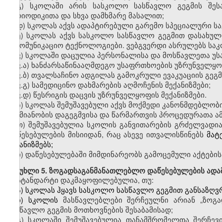
გ)
სკოლაში
არის სასკოლო სასწავლო გეგმის შეს
პერიოდიკითა და სხვა დამხმარე მასალით;
დ)
სკოლას
აქვს ადაპტირებული გარემო სპეციალური ს
ე)
სკოლას
აქვს სასკოლო სასწავლო გეგმით დასახულ
საკომუნიკაციო ტექნოლოგიები.
ვებგვერდი
ასრულებს საკ
ვ)
სკოლაში
დაცულია
პერსონალისა და
მოსწავლეთა
უს
ვ
.
ა)
ხანძარსაწინააღმდეგო
უსაფრთხოების უზრუნველყოფი
ვ
.
ბ)
თვალსაჩინო
ადგილას გამოკრული ევაკუაციის გეგმ
ვ
.
გ)
სამედიცინო
დახმარების აღმოჩენის მექანიზმები;
ვ
.
დ)
წესრიგის
დაცვის უზრუნველყოფის მექანიზმები.
ზ)
სკოლას
შემუშავებული აქვს მოქმედი კანონმდებლობის 
საქმიანობის დაგეგმვისა და წარმართვის პროცედურათა ამ
თ)
შემუშავებულია სკოლის
განვითარების გრძელვადი
დაწესებულების მისიიდან, რაც ასევე ითვალისწინებს
მატ
მექანიზმებს;
ი)
დაწესებულებაში მიმდინარეობს გამოცემული აქტების
მუხლი
5. ზოგადსაგანმანათლებლო დაწესებულების ადა
სტანდარტი დაკმაყოფილებულია
,
თუ:
ა)
სკოლას
ჰყავს სასკოლო სასწავლო გეგმით განსაზღვრ
ბ)
სკოლის
მასწავლებლები
შერჩეულნი არიან
„ზოგ
სასწავლო გეგმის მოთხოვნების შესაბამისად;
გ)
სკოლაში
შემუშავებულია თანამშრომელთა შერჩევის