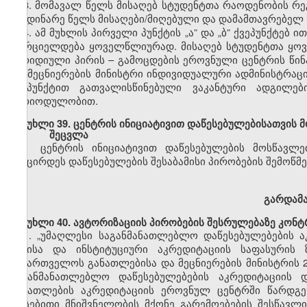
3. მომავალ წელს მისაღებ სტუდენტთა რაოდენობის რ
მიმდინარე წელს
მისაღები/მიღებული
და დამამთავრებელ 
4. ამ მუხლის პირველი პუნქტის
„ა”
და
„ბ”
ქვეპუნქტ
ებ
ით
ხორციელდება ყოველწლიურად. მისაღებ სტუდენტთა ყოვ
იურიდიული პირის
–
გამოცდების ეროვნული ცენტრის წინ
და მეცნიერების მინისტრი ინდივიდუალური
ადმინისტრაც
ქვეპუნქტით გათვალისწინებული ვაკანტური ადგილე
პერიოდულობით.
მუხლი
39. ცენტრის ინიციატივით დაწესებულებისათვის
შეცვლა
ცენტრის ინიციატივით დაწესებულების
მოსწავლე
შემცირდეს დაწესებულების შესაბამისი პირობების შემოწმე
გარდამ
მუხლი
40.
ავტორიზაციის
პირობების
შესრულებაზე კონტ
1.
„უმაღლესი საგანმანათლებლო დაწესებულებების ა
წესისა და
ინსტიტუციური
აკრედიტაციის საფასურის
საქართველოს
განათლებისა და მეცნიერების მინისტრის 
საგანმანათლებლო დაწესებულებების აკრედიტაციის
განათლების
აკრედიტაციის ეროვნულ ცენტრში წარდგ
არსებითი მნიშვნელობის მქონე გარემოებების შესწავლ