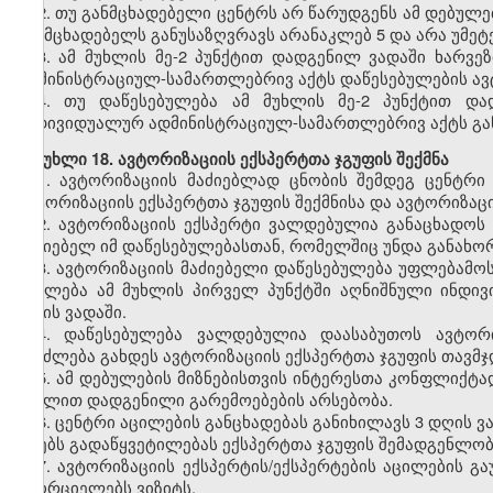
2.
თუ განმცხადებელი ცენტრს არ წარუდგენს ამ დებულე
განმცხადებელს განუსაზღვრავს არანაკლებ 5 და არა უმეტ
3.
ამ მუხლის მე-2 პუნქტით დადგენილ ვადაში ხარვეზ
ადმინისტრაციულ-სამართლებრივ აქტს დაწესებულების ავტ
4.
თუ დაწესებულება ამ მუხლის მე-2 პუნქტით დად
ინდივიდუალურ ადმინისტრაციულ-სამართლებრივ აქტს გან
მუხლი
18. ავტორიზაციის ექსპერტთა ჯგუფის შექმნა
1.
ავტორიზაციის მაძიებლად ცნობის შემდეგ ცენტრი
ავტორიზაციის ექსპერტთა ჯგუფის შექმნისა და ავტორიზაცი
2.
ავტორიზაციის ექსპერტი ვალდებულია განაცხადოს 
მაძიებელ იმ დაწესებულებასთან, რომელშიც უნდა განახო
3.
ავტორიზაციის მაძიებელი დაწესებულება უფლებამოსი
აცილება ამ მუხლის პირველ პუნქტში აღნიშნული ინდი
დღის ვადაში.
4.
დაწესებულება ვალდებულია დაასაბუთოს ავტორიზ
შეიძლება გახდეს ავტორიზაციის ექსპერტთა ჯგუფის თავმჯ
5.
ამ დებულების მიზნებისთვის ინტერესთა კონფლიქტად
მუხლით დადგენილი გარემოებების არსებობა.
6.
ცენტრი აცილების განცხადებას განიხილავს 3 დღის ვ
იღებს გადაწყვეტილებას ექსპერტთა ჯგუფის შემადგენლობ
7.
ავტორიზაციის ექსპერტის/ექსპერტების აცილების გა
ახორციელებს ვიზიტს.