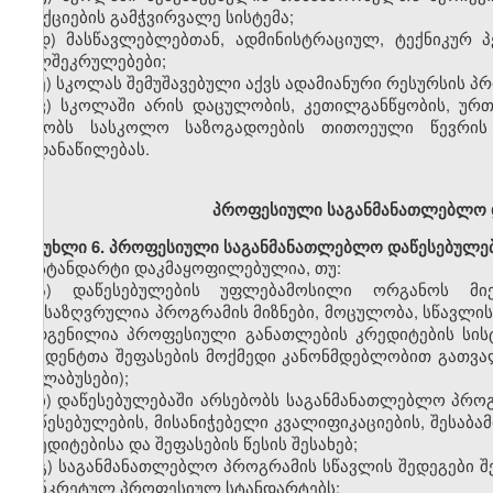
სანქციების გამჭვირვალე სისტემა;
დ)
მასწავლებლებთან,
ადმინისტრაციულ, ტექნიკურ 
ხელშეკრულებები;
ე)
სკოლას
შემუშავებული აქვს ადამიანური რესურსის პ
ვ)
სკოლაში
არის
დაცულობის,
კეთილგანწყობის,
ურთი
უწყობს სასკოლო საზოგადოების თითოეული წევრის შ
გადანაწილებას.
პროფესიული
საგანმანათლებლო 
მუხლი
6. პროფესიული საგანმანათლებლო დაწესებულე
სტანდარტი დაკმაყოფილებულია, თუ:
ა)
დაწესებულების
უფლებამოსილი
ორგანოს მი
განსაზღვრულია პროგრამის მიზნები,
მოცულობა,
სწავლის
შედგენილია
პროფესიული
განათლების
კრედიტების სის
სტუდენტთა შეფასების მოქმედი კანონმდებლობით გათვალ
(სილაბუსები);
ბ)
დაწესებულებაში არსებობს საგანმანათლებლო პროგ
დაწესებულების, მისანიჭებელი
კვალიფიკაციების,
შესაბა
კრედიტებისა და შეფასებ
ის
წესის შესახებ;
გ)
საგანმანათლებლო პროგრამის სწავლის შედეგები შ
კონკრეტულ
პროფესიულ
სტანდარტებს;