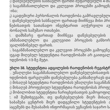
ა)
დაწესებულების სასწავლო ფართი შეფარდებული
4-თ
ბ)
საგანმანათლებლო და კვლევით პროცესში გამოყე
500-ისა;
გ)
აკადემიური პერსონალის რაოდენობა
გამრავლებულ
2.
დაწესებულების სასწავლო ფართად მიიჩნევა მისი 
მიზნებისათვის სათანადო ინვენტარით აღჭურვილი ა
პერსონალის სამუშაო ოთახები.
3.
დამხმარე ფართად მიიჩნევა დაწესებულები
საგანმანათლებლო და კვლევითი პროცესის განხორ
გათვალისწინებულ ფართს.
4.
საგანმანათლებლო და კვლევით პროცესში გამოყენ
შედეგად მიღებულ სტუდენტთა
რაოდენობ
აში არ გაითვა
რაოდენობის 1/3-ზე მეტი.
მუხლი
38. სტუდენტთა ადგილების რაოდენობის რეგისტრ
1.
უმაღლესი
საგანმანათლებლო
დაწესებულებისათვის
რაოდენობის ფარგლებში დაწესებულება განსაზღვრავს და
ა)
მისაღებ სტუდენტთა რაოდენობას უმაღლესი საგანმ
ბ)
მისაღებ
პროფესიულ
სტუდენტთა რაოდენობას პროფ
გ)
მობილობით
სტუდენტთა ჩარიცხვისათვის გამოყოფი
2. იმ შემთხვევაში, თუ დაწესებულების მიერ მისა
შეესაბამება ცენტრის მიერ დადგენილი სტუდენტების
მონაცემებს და შესაბამის ინფორმაციას უგზავნის საჯარ