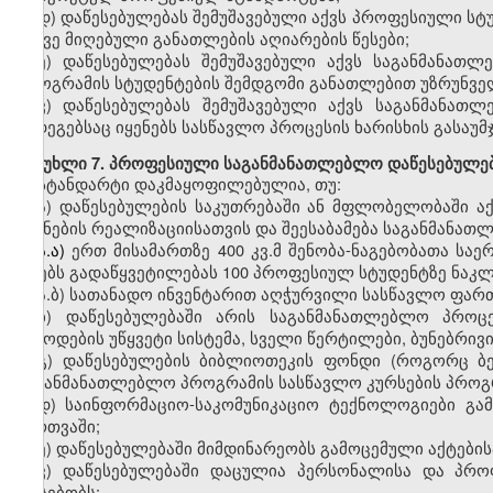
დ)
დაწესებულებას შემუშავებული აქვს
პროფესიული
სტ
ასევე მიღებული განათლების აღიარების წესები;
ე)
დაწესებულებას შემუშავებული აქვს საგანმანათლ
პროგრამის სტუდენტების შემდგომი განათლებით უზრუნვე
ვ)
დაწესებულებას შემუშავებული აქვს საგანმანათ
შედეგებსაც იყენებს სასწავლო პროცესის ხარისხის გასაუ
მუხლი
7. პროფესიული საგანმანათლებლო დაწესებულებ
სტანდარტი დაკმაყოფილებულია, თუ:
ა)
დაწესებულების საკუთრებაში ან მფლობელობაში
ა
მიზნების რეალიზაციისათვის
და
შეესაბამება საგანმანა
ა.ა)
ერთ
მისამართზე
400
კვ.მ
შენობა-ნაგებობ
ათა საე
იღებს გადაწყვეტილებას
100
პროფესიულ სტუდენტზე
ნაკლ
ა.ბ)
სათანადო
ინვენტარით აღჭურვილი სასწავლო ფართ
ბ)
დაწესებულებაში
არის საგანმანათლებლო პროცეს
მიწოდების უწყვეტი სისტემა, სველი წერტილები, ბუნებრივ
გ
)
დაწესებულების ბიბლიოთეკის ფონდი (როგორც ბე
საგანმანათლებლო პროგრამის სასწავლო კურსების პროგ
დ
)
საინფორმაციო-საკომუნიკაციო
ტექნოლოგიები გამ
მართვაში;
ე
)
დაწესებულებაში მიმდინარეობს გამოცემული აქტების
ვ
)
დაწესებულებაში დაცულია
პერსონალისა და პრ
არსებობს: