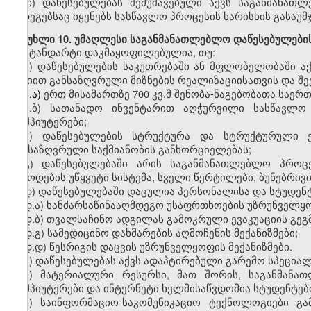
თ)
დაწესებულებას შემუშავებული აქვს საგანმანათ
შედეგებსაც იყენებს სასწავლო პროცესის ხარისხის გასაუ
მუხლი
10. უმაღლესი საგანმანათლებლო დაწესებულები
სტანდარტი დაკმაყოფილებულია, თუ:
ა)
დაწესებულების საკუთრებაში ან მფლობელობაში
ა
მისიით
განსაზღვრული
მიზნების რეალიზაციისათვის
და
შე
ა.ა)
ერთ
მისამართზე 700
კვ.მ
შენობა-ნაგებობ
ათა საერ
ა.ბ)
სათანადო
ინვენტარით აღჭურვილი სასწავლო
კომპიუტერები
;
ბ
)
დაწესებულების
სტრუქტურა და სტრუქტურული ერ
განსაზღვრული საქმიანობის განხორციელებას;
გ
)
დაწესებულებაში
არის საგანმანათლებლო პროცეს
მიწოდების უწყვეტი სისტემა, სველი წერტილები, ბუნებრივ
დ
)
დაწესებულებაში დაცულია
პერსონალისა და
სტუდენ
დ.
ა)
ხანძარსაწინააღმდეგო
უსაფრთხოების უზრუნველყოფ
დ.
ბ)
თვალსაჩინო
ადგილას გამოკრული ევაკუაციის გეგმ
დ.
გ)
სამედიცინო
დახმარების აღმოჩენის მექანიზმები;
დ.
დ)
წესრიგის
დაცვის უზრუნველყოფის მექანიზმები.
ე
)
დაწესებულებას აქვს
ადაპტირებული გარემო სპეციალ
ვ
)
მატერიალური რესურსი, მათ შორის
,
საგანმანა
კომპიუტერები და ინტერნეტი ხელმისაწვდომია სტუდენტებ
ზ
)
საინფორმაციო-საკომუნიკაციო
ტექნოლოგიები გა