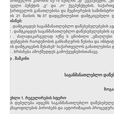
საქართველოს კანონის
მე-15
მუხლის
„დ”
ქვეპუნქტის,
„უ
პირველი პუნქტის
„ვ
“
და
„ო
“
ქვეპუნქტების
,
საქართ
„საქართველოს განათლებისა და მეცნიერების სამინისტრ
წლის 21 მაისის
№37
დადგენილებით დამტკიცებული 
ვბრძანებ:
1. დამტკიცდეს საგანმანათლებლო დაწესებულებების
ავ
2
. დამტკიცდეს საგანმანათლებლო დაწესებულებების
ა
3
. ძალადაკარგულად იქნ
ე
ს ცნობილი „უმაღლესი ს
სტუდენტების რაოდენობის განსაზღვრის წესისა და
ინსტიტ
წესის დამტკიცების
შესახებ“
საქართველოს განათლებისა და
4
. ბრძანება ამოქმედდეს გამოქვეყნებისთანავე.
დ
.
შაშკინი
საგანმანათლებლო დაწე
ზოგა
მუხლი
1. რეგულირების სფერო
ეს დებულება ადგენს
საგანმან
ა
თლებლო
დაწესებულე
დაკმაყოფილების
პირობებს
და
ავტორიზაციის
პროცედურ