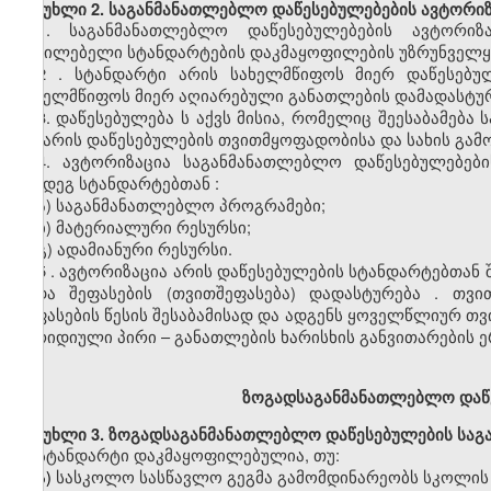
მუხლი
2. საგანმანათლებლო დაწესებულებების
ავტორიზ
1.
საგანმანათლებლო დაწესებულებების
ავტორიზა
აუცილებელი სტანდარტების დაკმაყოფილების უზრუნველყ
2
. სტანდარტი არის სახელმწიფოს მიერ დაწესებუ
სახელმწიფოს
მიერ აღიარებული განათლების დამადასტურ
3.
დაწესებულებ
ა
ს
აქვს
მისია
,
რომელიც
შეესაბამება
და არის დაწესებულების
თვითმყოფადობისა
და სახის გამ
4.
ავტორიზაცია
საგანმანათლებლო
დაწესებულებები
შემდეგ სტანდარტებთ
ან
:
ა)
საგანმანათლებლო პროგრამები;
ბ)
მატერიალური რესურსი;
გ)
ადამიანური რესურსი.
5
.
ავტორიზაცია
არის
დაწესებულების სტანდარტებთან შ
შიდა
შეფასების
(თვითშეფასება)
დადასტურება
.
თვი
შეფასების წესის შესაბამისად და ადგენს ყოველწლიურ
თვ
იურიდიული პირი
–
განათლების
ხარისხის
განვითარების
ე
ზოგადსაგანმანათლებლო
დაწ
მუხლი
3. ზოგადსაგანმანათლებლო დაწესებულების სა
სტანდარტი დაკმაყოფილებულია, თუ:
ა)
სასკოლო
სასწავლო გეგმა გამომდინარეობს სკოლის მ