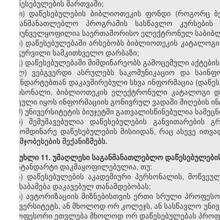
დაწესებულების მართვაში;
თ
)
დაწესებულების ბიბლიოთეკის ფონდი (როგორც ბე
საგანმანათლებლო პროგრამის სასწავლო კურსების
უზრუნველყოფილია
საერთაშორისო ელექტრონულ საბიბ
ი
)
დაწესებულებაში არსებობს ბიბლიოთეკის კატალოგი
აღჭურვილი სამკითხველო დარბაზი;
კ
)
დაწესებულებაში მიმდინარეობს გამოცემული აქტების
ლ
)
ვებგვერდი
ასრულებს საკომუნიკაციო და საინფო
სტანდარტებთან დაკავშირებული სხვა ინფორმაცია (დაწე
პერსონალი
,
ბიბლიოთეკის ელექტრონული კატალოგი
დაცული იყოს ინფორმაციის გონივრულ ვადაში მიღების ინ
მ
)
უნივერსიტეტის ბიუჯეტში გათვალისწინებულია სამეც
ნ) შემუშავებულია დაწესებულების
განვითარების გ
გამომდინარე დაწესებულების მისიიდან, რაც ასევე ითვ
გაუმჯობესების მექანიზმებს.
მუხლი
11. უმაღლესი საგანმანათლებლო დაწესებულების
სტანდარტი დაკმაყოფილებულია
,
თუ:
ა)
დაწესებულების აკადემიური პერსონალის, მოწვეუ
შეესაბამება დაკავებულ თანამდებობას;
ბ)
ავტორიზაციის
მიზნებისთვის ერთი სრული პროფეს
უნივერსიტეტს, ან მხოლოდ ორ კოლეჯს, ან სასწავლო უნ
პროფესორი ეთვლება მხოლოდ ორ დაწესებულებას პროფე