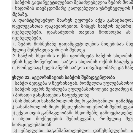
8.
საბჭოს გადაწყვეტილებით შესაძლებელია ზეპირ მოსმე
9.
სხდომის თავმჯდომარე ვალდებულია უზრუნველყოს სა
მოსმენაზე.
10.
დაინტერესებულ მხარეს უფლება აქვს განაცხადოს
გამოკვლევასთან დაკავშირებით, მისცეს საბჭოს ზეპირი
მტკიცებულებები, დაასაბუთოს თავისი მოთხოვნა ან
მტკიცებულებები.
11.
ზეპირ მოსმენაზე გადაწყვეტილების მიღებისას მხ
რომელიც შემუშავდა ვიზიტის შემდეგ.
12.
საბჭოს სხდომის ოქმი ფორმდება საბჭოს სხდომის 
მდივნის ხელმოწერებით. საბჭოს სხდომის ოქმის საფუძ
აქტი, რომელსაც ხელს აწერს საბჭოს თავმჯდომარე და საბ
მუხლი
23. ავტორიზაციის საბჭოს შემადგენლობა
1.
საბჭო შედგება 9 წევრისაგან, რომელთა უფლებამოსილ
2.
საბჭოს წევრს შეიძლება უფლებამოსილება ვადამდე შე
ა) პირადი განცხადების საფუძველზე;
ბ) მის მიმართ სასამართლოს მიერ გამოტანილი გამამტყ
გ) სასამართლოს მიერ ქმედუუნაროდ ცნობის შემთხვევაშ
დ) ექვსი თვის განმავლობაში სხდომებზე გამოუცხადებლ
ე) ისეთი მოქმედების შემთხვევაში, რომელიც შე
განხორციელებასთან;
ვ) უმაღლესი საგანმანათლებლო დაწესებულების ი