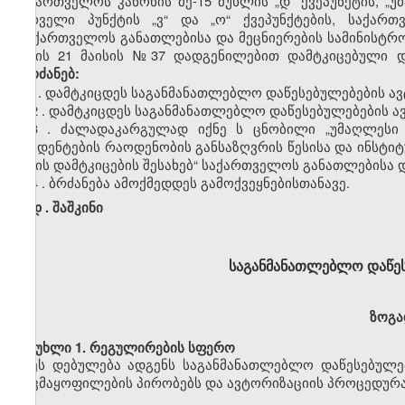
საქართველოს კანონის
მე-15
მუხლის
„დ”
ქვეპუნქტის,
„უ
პირველი პუნქტის
„ვ
“
და
„ო
“
ქვეპუნქტების
,
საქართ
„საქართველოს განათლებისა და მეცნიერების სამინისტრ
წლის 21 მაისის
№37
დადგენილებით დამტკიცებული 
ვბრძანებ:
1. დამტკიცდეს საგანმანათლებლო დაწესებულებების
ავ
2
. დამტკიცდეს საგანმანათლებლო დაწესებულებების
ა
3
. ძალადაკარგულად იქნ
ე
ს ცნობილი „უმაღლესი ს
სტუდენტების რაოდენობის განსაზღვრის წესისა და
ინსტიტ
წესის დამტკიცების
შესახებ“
საქართველოს განათლებისა და
4
. ბრძანება ამოქმედდეს გამოქვეყნებისთანავე.
დ
.
შაშკინი
საგანმანათლებლო დაწე
ზოგა
მუხლი
1. რეგულირების სფერო
ეს დებულება ადგენს
საგანმან
ა
თლებლო
დაწესებულე
დაკმაყოფილების
პირობებს
და
ავტორიზაციის
პროცედურ