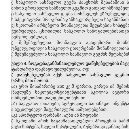
ბ)
სასკოლო
სასწავლო გეგმა პასუხობს შესაბამისი 
შეიძინონ ეროვნული სასწავლო გეგმით გათვალისწინებუ
გ)
სასკოლო
სასწავლო გეგმა მოსწავლეს უზრუნველყოფ
აქვს სპეციალური პროგრამა განსაკუთრებული საგანმანა
დ
)
სკოლაში
არსებული მოსწავლეთა შეფასების სისტემა
გამჭვირვალეა, ცნობილია სასკოლო საზოგადოებისათვი
გასაუმჯობესებლად;
ე
)
შემუშავებულია
მოსწავლის აკადემიური მოსწრ
უზრუნველყოფილია სასკოლო ცხოვრებაში მონაწილეობის
ვ
)
შემუშავებულია
სასკოლო სასწავლო გეგმის შეფასებისა
მუხლი
4. ზოგადსაგანმანათლებლო დაწესებულების მატ
სტანდარტი დაკმაყოფილებულია, თუ:
ა)
დაწესებულებას
აქვს სასკოლო სასწავლო გეგმით
რესურსი, მათ შორის:
ა.ა)
ერთ
მისამართზე 250
კვ.მ
ფართი
,
გარდა
იმ შემთხ
მოსწავლეზე
ნაკლებკონტინგენტიანი
სკოლის
ავტორი
კანონმდებლობით დადგენილი წესით;
ა.ბ)
საკლასო
ოთახები, აღჭურვილი სათანადო ინვენტ
სხვა აუცილებელი მატერიალური საშუალებებით;
ა.გ)
სპორტული
დარბაზი, აუზი ან მოედანი;
ბ)
სკოლაში
არის საგანმანათლებლო პროცესის წარმ
უწყვეტი სისტემა, სველი წერტილები, ბუნებრივი განათები