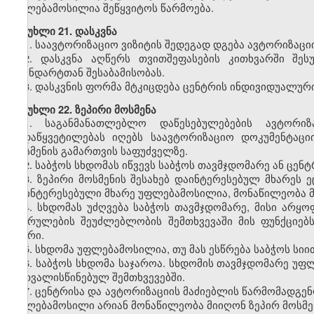
უფლებამოსილია შეწყვიტოს წარმოება.
მუხლი
21. დასკვნა
1.
საავტორიზაციო ვიზიტის შედეგად დგება ავტორიზაციი
2.
დასკვნა აღწერს თვითშეფასების კითხვარში შეს
სტანდარტთან შესაბამისობას.
3.
დასკვნის ფორმა მტკიცდება ცენტრის ინდივიდუალურ
მუხლი
22. ზეპირი მოსმენა
1.
საგანმანათლებლო დაწესებულებების ავტორიზ
გადაწყვეტილებას იღებს საავტორიზაციო დოკუმენტაციი
მოსმენის გამართვის საფუძველზე.
2.
საბჭოს სხდომას იწვევს საბჭოს თავმჯდომარე ან ცენ
3.
ზეპირი მოსმენის შესახებ დაინტერესებულ მხარეს ე
დაინტერესებული მხარე უფლებამოსილია, მონაწილეობა მი
4.
სხდომას უძღვება საბჭოს თავმჯდომარე, მისი არყო
შესრულების შეუძლებლობის შემთხვევაში მის ფუნქციე
წევრი.
5.
სხდომა უფლებამოსილია, თუ მას ესწრება საბჭოს სიი
6.
საბჭოს სხდომა საჯაროა. სხდომის თავმჯდომარე უ
გათვალისწინებულ შემთხვევებში.
7.
ცენტრისა და ავტორიზაციის მაძიებლის წარმომადგენლ
უფლებამოსილი არიან მონაწილეობა მიიღონ ზეპირ მოსმე