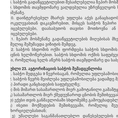
8.
საბჭოს გადაწყვეტილებით შესაძლებელია ზეპირ მოსმე
9.
სხდომის თავმჯდომარე ვალდებულია უზრუნველყოს სა
მოსმენაზე.
10.
დაინტერესებულ მხარეს უფლება აქვს განაცხადოს
გამოკვლევასთან დაკავშირებით, მისცეს საბჭოს ზეპირი
მტკიცებულებები, დაასაბუთოს თავისი მოთხოვნა ან
მტკიცებულებები.
11.
ზეპირ მოსმენაზე გადაწყვეტილების მიღებისას მხ
რომელიც შემუშავდა ვიზიტის შემდეგ.
12.
საბჭოს სხდომის ოქმი ფორმდება საბჭოს სხდომის 
მდივნის ხელმოწერებით. საბჭოს სხდომის ოქმის საფუძ
აქტი, რომელსაც ხელს აწერს საბჭოს თავმჯდომარე და საბ
მუხლი
23. ავტორიზაციის საბჭოს შემადგენლობა
1.
საბჭო შედგება 9 წევრისაგან, რომელთა უფლებამოსილ
2.
საბჭოს წევრს შეიძლება უფლებამოსილება ვადამდე შე
ა) პირადი განცხადების საფუძველზე;
ბ) მის მიმართ სასამართლოს მიერ გამოტანილი გამამტყ
გ) სასამართლოს მიერ ქმედუუნაროდ ცნობის შემთხვევაშ
დ) ექვსი თვის განმავლობაში სხდომებზე გამოუცხადებლ
ე) ისეთი მოქმედების შემთხვევაში, რომელიც შე
განხორციელებასთან;
ვ) უმაღლესი საგანმანათლებლო დაწესებულების ი