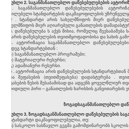
მუხლი
2. საგანმანათლებლო დაწესებულებების
ავტორიზ
1.
საგანმანათლებლო დაწესებულებების
ავტორიზა
აუცილებელი სტანდარტების დაკმაყოფილების უზრუნველყ
2
. სტანდარტი არის სახელმწიფოს მიერ დაწესებუ
სახელმწიფოს
მიერ აღიარებული განათლების დამადასტურ
3.
დაწესებულებ
ა
ს
აქვს
მისია
,
რომელიც
შეესაბამება
და არის დაწესებულების
თვითმყოფადობისა
და სახის გამ
4.
ავტორიზაცია
საგანმანათლებლო
დაწესებულებები
შემდეგ სტანდარტებთ
ან
:
ა)
საგანმანათლებლო პროგრამები;
ბ)
მატერიალური რესურსი;
გ)
ადამიანური რესურსი.
5
.
ავტორიზაცია
არის
დაწესებულების სტანდარტებთან შ
შიდა
შეფასების
(თვითშეფასება)
დადასტურება
.
თვი
შეფასების წესის შესაბამისად და ადგენს ყოველწლიურ
თვ
იურიდიული პირი
–
განათლების
ხარისხის
განვითარების
ე
ზოგადსაგანმანათლებლო
დაწ
მუხლი
3. ზოგადსაგანმანათლებლო დაწესებულების სა
სტანდარტი დაკმაყოფილებულია, თუ:
ა)
სასკოლო
სასწავლო გეგმა გამომდინარეობს სკოლის მ