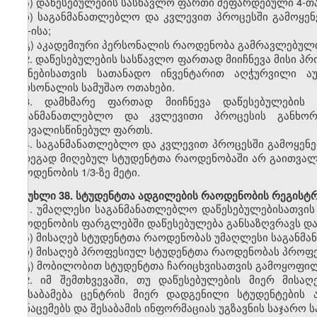
ა)
დაწესებულების სასწავლო ფართი შეფარდებული
4-თ
ბ)
საგანმანათლებლო და კვლევით პროცესში გამოყე
500-ისა;
გ)
აკადემიური პერსონალის რაოდენობა
გამრავლებულ
2.
დაწესებულების სასწავლო ფართად მიიჩნევა მისი 
მიზნებისათვის სათანადო ინვენტარით აღჭურვილი ა
პერსონალის სამუშაო ოთახები.
3.
დამხმარე ფართად მიიჩნევა დაწესებულები
საგანმანათლებლო და კვლევითი პროცესის განხორ
გათვალისწინებულ ფართს.
4.
საგანმანათლებლო და კვლევით პროცესში გამოყენ
შედეგად მიღებულ სტუდენტთა
რაოდენობ
აში არ გაითვა
რაოდენობის 1/3-ზე მეტი.
მუხლი
38. სტუდენტთა ადგილების რაოდენობის რეგისტრ
1.
უმაღლესი
საგანმანათლებლო
დაწესებულებისათვის
რაოდენობის ფარგლებში დაწესებულება განსაზღვრავს და
ა)
მისაღებ სტუდენტთა რაოდენობას უმაღლესი საგანმ
ბ)
მისაღებ
პროფესიულ
სტუდენტთა რაოდენობას პროფ
გ)
მობილობით
სტუდენტთა ჩარიცხვისათვის გამოყოფი
2. იმ შემთხვევაში, თუ დაწესებულების მიერ მისა
შეესაბამება ცენტრის მიერ დადგენილი სტუდენტების
მონაცემებს და შესაბამის ინფორმაციას უგზავნის საჯარ