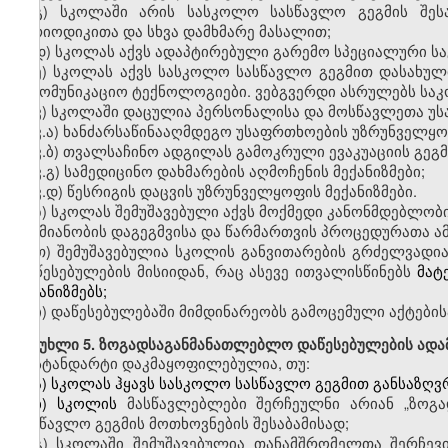
გ)
სკოლაში
არის სასკოლო სასწავლო გეგმის შეს
პერიოდიკითა და სხვა დამხმარე მასალით;
დ)
სკოლას
აქვს ადაპტირებული გარემო სპეციალური ს
ე)
სკოლას
აქვს სასკოლო სასწავლო გეგმით დასახულ
საკომუნიკაციო ტექნოლოგიები.
ვებგვერდი
ასრულებს საკ
ვ)
სკოლაში
დაცულია
პერსონალისა და
მოსწავლეთა
უს
ვ
.
ა)
ხანძარსაწინააღმდეგო
უსაფრთხოების უზრუნველყოფი
ვ
.
ბ)
თვალსაჩინო
ადგილას გამოკრული ევაკუაციის გეგმ
ვ
.
გ)
სამედიცინო
დახმარების აღმოჩენის მექანიზმები;
ვ
.
დ)
წესრიგის
დაცვის უზრუნველყოფის მექანიზმები.
ზ)
სკოლას
შემუშავებული აქვს მოქმედი კანონმდებლობის 
საქმიანობის დაგეგმვისა და წარმართვის პროცედურათა ამ
თ)
შემუშავებულია სკოლის
განვითარების გრძელვადი
დაწესებულების მისიიდან, რაც ასევე ითვალისწინებს
მატ
მექანიზმებს;
ი)
დაწესებულებაში მიმდინარეობს გამოცემული აქტების
მუხლი
5. ზოგადსაგანმანათლებლო დაწესებულების ადა
სტანდარტი დაკმაყოფილებულია
,
თუ:
ა)
სკოლას
ჰყავს სასკოლო სასწავლო გეგმით განსაზღვრ
ბ)
სკოლის
მასწავლებლები
შერჩეულნი არიან
„ზოგ
სასწავლო გეგმის მოთხოვნების შესაბამისად;
გ)
სკოლაში
შემუშავებულია თანამშრომელთა შერჩევის