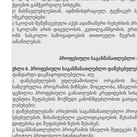
სანქციების გამჭვირვალე სისტემა;
დ)
მასწავლებლებთან,
ადმინისტრაციულ, ტექნიკურ 
ხელშეკრულებები;
ე)
სკოლას
შემუშავებული აქვს ადამიანური რესურსის პ
ვ)
სკოლაში
არის
დაცულობის,
კეთილგანწყობის,
ურთი
უწყობს სასკოლო საზოგადოების თითოეული წევრის შ
გადანაწილებას.
პროფესიული
საგანმანათლებლო 
მუხლი
6. პროფესიული საგანმანათლებლო დაწესებულე
სტანდარტი დაკმაყოფილებულია, თუ:
ა)
დაწესებულების
უფლებამოსილი
ორგანოს მი
განსაზღვრულია პროგრამის მიზნები,
მოცულობა,
სწავლის
შედგენილია
პროფესიული
განათლების
კრედიტების სის
სტუდენტთა შეფასების მოქმედი კანონმდებლობით გათვალ
(სილაბუსები);
ბ)
დაწესებულებაში არსებობს საგანმანათლებლო პროგ
დაწესებულების, მისანიჭებელი
კვალიფიკაციების,
შესაბა
კრედიტებისა და შეფასებ
ის
წესის შესახებ;
გ)
საგანმანათლებლო პროგრამის სწავლის შედეგები შ
კონკრეტულ
პროფესიულ
სტანდარტებს;