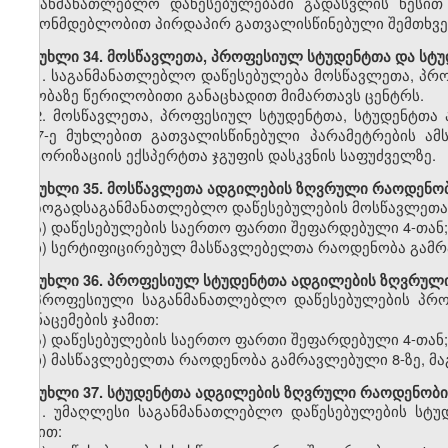
საგანმანათლებლო დაწესებულებაში გადასვლის წესით
კანონმდებლობით პირდაპირ გათვალისწინებული შემთხვე
მუხლი
34.
მოსწავლეთა,
პროფესიულ
სტუდენტთა და სტ
1.
საგანმანათლებლო
დაწესებულება
მოსწავლეთა,
პრო
თაობაზე წერილობითი განაცხადით მიმართავს ცენტრს.
2.
მოსწავლეთა,
პროფესიულ სტუდენტთა,
სტუდენტთა 
ე-
3
7
-ე
მუხლ
ებით
გათვალისწინებული პარამეტრების ამ
ავტორიზაციის
ექსპერტთა ჯგუფის დასკვნის საფუძველზე.
მუხლი
35. მოსწავლეთა ადგილების ზღვრული რაოდენობ
ზოგადსაგანმანათლებლო
დაწესებულების მოსწავლეთა 
ა)
დაწესებულების
საერთო ფართი
შეფარდებული
4-თან;
ბ)
სერტიფიცირებულ
მასწავლებელთა რაოდენობა
გამ
მუხლი
36. პროფესიულ სტუდენტთა ადგილების ზღვრული
პროფესიული
საგანმანათლებლო დაწესებულების პრო
მონაცემების ჯამით:
ა)
დაწესებულების
საერთო ფართი
შეფარდებული
4-თან;
ბ)
მასწავლებელთა
რაოდენობა
გამრავლებული
8-ზე,
მა
მუხლი
37. სტუდენტთა ადგილების ზღვრული რაოდენობი
1.
უმაღლესი საგანმანათლებლო
დაწესებულების სტუ
ჯამით: