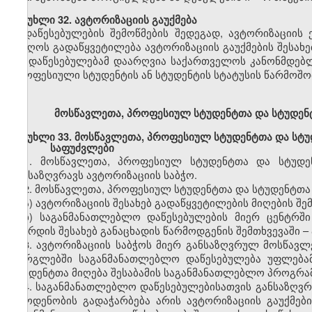
მუხლი
32.
ავტორიზაციის
გაუქმება
დაწესებულების
შემოწმების შედეგად,
ავტორიზაციის
მიიღოს გადაწყვეტილება
ავტორიზაციის
გაუქმების
შესახე
თუ დაწესებულებამ დაარღვია საქართველოს კანონმდებ
პროფესიული სტუდენტის ან სტუდენტის სტატუსის წარმოშობ
მოსწავლეთა,
პროფესიულ
სტუდენტთა და სტუდე
მუხლი
33.
მოსწავლეთა,
პროფესიულ
სტუდენტთა და სტ
საფუძვლები
1.
მოსწავლეთა,
პროფესიულ
სტუდენტთა და სტუდ
განსაზღვრავს
ავტორიზაციის
საბჭო.
2.
მოსწავლეთა,
პროფესიულ
სტუდენტთა და სტუდენტთ
ა)
ავტორიზაციის
შესახებ
გადაწყვეტილების მიღების შე
ბ)
საგანმანათლებლო
დაწესებულების მიერ ცენტრშ
გაზრდის შესახებ განაცხადის წარმოდგენის შემთხვევაში
–
3.
ავტორიზაციის
საბჭოს მიერ განსაზღვრულ
მოსწავლ
ფარგლებში
საგანმანათლებლო
დაწესებულება უფლებ
სტუდენტთა მიღება
შესაბამის
საგანმანათლებლო პროგრა
4.
საგანმანათლებლო
დაწესებულებისათვის განსაზღ
რაოდენობის გადაჭარბება არის
ავტორიზაციის
გაუქმებ