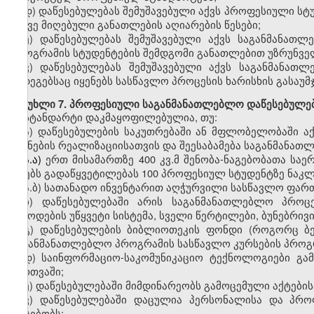
დ)
დაწესებულებას შემუშავებული აქვს
პროფესიული
სტ
ასევე მიღებული განათლების აღიარების წესები;
ე)
დაწესებულებას შემუშავებული აქვს საგანმანათლ
პროგრამის სტუდენტების შემდგომი განათლებით უზრუნვე
ვ)
დაწესებულებას შემუშავებული აქვს საგანმანათ
შედეგებსაც იყენებს სასწავლო პროცესის ხარისხის გასაუ
მუხლი
7. პროფესიული საგანმანათლებლო დაწესებულებ
სტანდარტი დაკმაყოფილებულია, თუ:
ა)
დაწესებულების საკუთრებაში ან მფლობელობაში
ა
მიზნების რეალიზაციისათვის
და
შეესაბამება საგანმანა
ა.ა)
ერთ
მისამართზე
400
კვ.მ
შენობა-ნაგებობ
ათა საე
იღებს გადაწყვეტილებას
100
პროფესიულ სტუდენტზე
ნაკლ
ა.ბ)
სათანადო
ინვენტარით აღჭურვილი სასწავლო ფართ
ბ)
დაწესებულებაში
არის საგანმანათლებლო პროცეს
მიწოდების უწყვეტი სისტემა, სველი წერტილები, ბუნებრივ
გ
)
დაწესებულების ბიბლიოთეკის ფონდი (როგორც ბე
საგანმანათლებლო პროგრამის სასწავლო კურსების პროგ
დ
)
საინფორმაციო-საკომუნიკაციო
ტექნოლოგიები გამ
მართვაში;
ე
)
დაწესებულებაში მიმდინარეობს გამოცემული აქტების
ვ
)
დაწესებულებაში დაცულია
პერსონალისა და პრ
არსებობს: