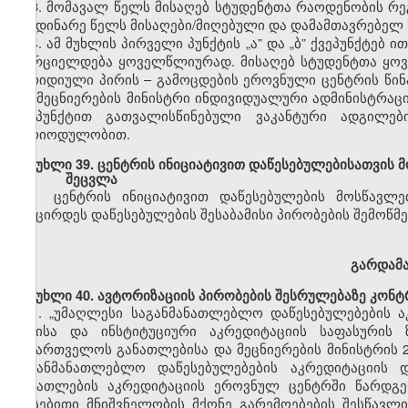
3. მომავალ წელს მისაღებ სტუდენტთა რაოდენობის რ
მიმდინარე წელს
მისაღები/მიღებული
და დამამთავრებელ 
4. ამ მუხლის პირველი პუნქტის
„ა”
და
„ბ”
ქვეპუნქტ
ებ
ით
ხორციელდება ყოველწლიურად. მისაღებ სტუდენტთა ყოვ
იურიდიული პირის
–
გამოცდების ეროვნული ცენტრის წინ
და მეცნიერების მინისტრი ინდივიდუალური
ადმინისტრაც
ქვეპუნქტით გათვალისწინებული ვაკანტური ადგილე
პერიოდულობით.
მუხლი
39. ცენტრის ინიციატივით დაწესებულებისათვის
შეცვლა
ცენტრის ინიციატივით დაწესებულების
მოსწავლე
შემცირდეს დაწესებულების შესაბამისი პირობების შემოწმე
გარდამ
მუხლი
40.
ავტორიზაციის
პირობების
შესრულებაზე კონტ
1.
„უმაღლესი საგანმანათლებლო დაწესებულებების ა
წესისა და
ინსტიტუციური
აკრედიტაციის საფასურის
საქართველოს
განათლებისა და მეცნიერების მინისტრის 
საგანმანათლებლო დაწესებულებების აკრედიტაციის
განათლების
აკრედიტაციის ეროვნულ ცენტრში წარდგ
არსებითი მნიშვნელობის მქონე გარემოებების შესწავლ