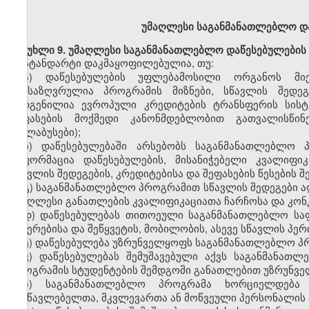
უმაღლესი
საგანმანათლებლო დ
მუხლი
9. უმაღლესი საგანმანათლებლო დაწესებულების
სტანდარტი დაკმაყოფილებულია, თუ:
ა)
დაწესებულების
უფლებამოსილი
ორგანოს მი
განსაზღვრულია პროგრამის მიზნები, სწავლის შედეგ
შედგენილია ევროპული კრედიტების ტრანსფერის სისტე
შეფასების მოქმედი კანონმდებლობით გათვალისწინე
(სილაბუსები);
ბ)
დაწესებულებაში არსებობს საგანმანათლებლო 
ინფორმაცია დაწესებულების, მისანიჭებელი
კვალიფიკ
სწავლის შედეგების, კრედიტებისა და შეფასების წესების შე
გ)
საგანმანათლებლო პროგრამი
თ
სწავლის შედეგები 
უმაღლესი განათლების
კვალიფიკაციათა
ჩარჩოსა და კო
დ)
დაწესებულებას თითოეულ
ი
საგანმანათლებლო
სა
შეჩერებისა და შეწყვეტის,
მობილობის,
ასევე სწავლის პე
ე)
დაწესებულება უზრუნველყოფს საგანმანათლებლო პრ
ვ)
დაწესებულებას შემუშავებული აქვს საგანმანათლ
პროგრამის სტუდენტების შემდგომი განათლებით უზრუნველ
ზ)
საგანმანათლებლო პროგრამა ხორციელდებ
მასწავლებელთა, მკვლევართა ან მოწვეული პერსონალის 