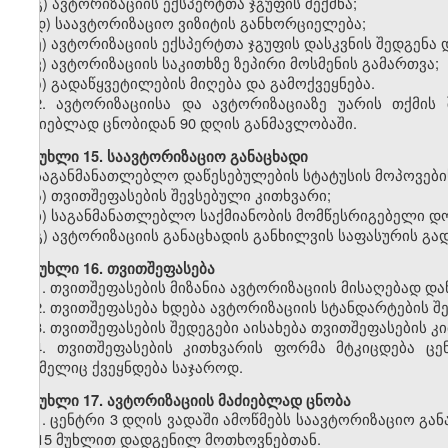
გ) ავტორიზაციის ექსპერტთა ჯგუფის შექმნა;
დ) საავტორიზაციო ვიზიტის განხორციელება;
ე) ავტორიზაციის ექსპერტთა ჯგუფის დასკვნის შედგენა
ვ) ავტორიზაციის საკითხზე ზეპირი მოსმენის გამართვა;
ზ) გადაწყვეტილების მიღება და გამოქვეყნება.
2.
ავტორიზაციისა და ავტორიზაციაზე უარის თქმის შ
მაძიებლად ცნობიდან 90 დღის განმავლობაში.
მუხლი
15. საავტორიზაციო განაცხადი
საგანმანათლებლო
დაწესებულების სტატუსის მოპოვები
ა) თვითშეფასების შევსებული კითხვარი;
ბ) საგანმანათლებლო საქმიანობის მომწესრიგებელი დოკ
გ) ავტორიზაციის განაცხადის განხილვის საფასურის გ
მუხლი
16. თვითშეფასება
1.
თვითშეფასების მიზანია ავტორიზაციის მისაღებად დაწ
2.
თვითშეფასება ხდება ავტორიზაციის სტანდარტების შე
3.
თვითშეფასების შედეგები აისახება თვითშეფასების კი
4.
თვითშეფასების კითხვარის ფორმა მტკიცდება ცე
რომელიც ქვეყნდება საჯაროდ.
მუხლი
17. ავტორიზაციის მაძიებლად ცნობა
1.
ცენტრი 3 დღის ვადაში ამოწმებს საავტორიზაციო გა
მე-15 მუხლით დადგენილ მოთხოვნებთან.