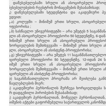
მეტ დაწესებულებაში სრული ან
ასოცირებული
პროფ
დაწესებულებების
რეესტრის მონაცემების შესაბამისად;
გ)
დაწესებულებაში სტუდენტისა და აკადემიური პ
მიხედვით:
გ.ა)
კოლეჯში
–
მინიმუმ ერთი სრული,
ასოცირებულ
პროფესორისა
;
გ.ბ)
სასწავლო უნივერსიტეტში
–
არა უმეტეს 5 საგანმ
სრული ან
ასოცირებული
პროფესორი 50 სტუდენტზე,
6-დან
–
მინიმუმ ერთი სრული ან
ასოცირებული
პროფესო
განხორციელების შემთხვევაში
–
მინიმუმ ერთი სრული 
სრული,
ასოცირებული
ან
ასისტენტ-
პროფესორისა;
გ.გ)
უნივერსიტეტში
–
არა უმეტეს 11 საგანმანათლებლო
ასოცირებული
პროფესორი 50 სტუდენტზე,
12-
ი
დან
24 
მინიმუმ ერთი სრული ან
ასოცირებული
პროფესორ
განხორციელების შემთხვევაში
–
მინიმუმ ერთი სრული 
ასოცირებული
ან
ასისტენტ-
პროფესორისა;
დ)
საგანმანათლებლო პროგრამა არ შეიძლება გან
მასწავლებლების მიერ
;
ე
)
აკადემიური პერსონალის შერჩევა ხორციელდება 
მიერ დადგენილი პირობების შესაბამისად;
ვ
)
აკადემიურ პერსონალთან, მოწვეულ პერსონალთან
დანიშვნის
აქტები გაფორმებულია საქართველოს კანონმ