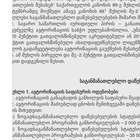
განათლების
შესახებ” საქართველოს კანონის
89-ე
მუხლი
​1
სექტემბრამდე მოქმედი ამ
ავე
კანონის 66
მუხლის
მე-2
უმაღლესი საგანმანათლებლო დაწესებულებები
ს
მიმართ 
2.
საჯარო სამართლის იურიდიული
პირ
ის
–
განათ
საფუძველზე
ავტორიზაციის
საბჭო
უფლებამოსილია,
„უმ
მე-20
პუნქტით
გათვალისწინებული აკრედიტებული
ან 20
პუნქტით გათვალისწინებული
ახალდაფუძნებული
ლიცენ
მიიღოს გადაწყვეტილება
ავტორიზაციის
გაუქმების
შესახებ
3.
ამ მუხლის პირველი და მე
-2
პუნქტით
გათვალისწინე
თავით
დადგენილი წესით.
საგანმანათლებლო
დაწე
მუხლი
1.
ავტორიზაციის
საფასურის
ოდენობები
1.
ავტორიზაციის
განაცხადის
განხილვის
საფასური შეად
2.
ავტორიზაციის
მაძიებლად ცნობის შემთხვევაში დაწე
სახის მიხედვით:
ა)
ზოგადსაგანმანათლებლო
დაწესებულების სტატუსი
საგანმანათლებლო პროგრამის განხორციელებას
–
2
000 
ბ)
ზოგადსაგანმანათლებლო
დაწესებულების სტატუსი
საგანმანათლებლო პროგრამების განხორციელებას
–
35
0