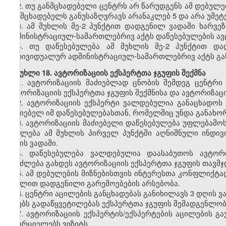
2.
თუ განმცხადებელი ცენტრს არ წარუდგენს ამ დებულე
განმცხადებელს განუსაზღვრავს არანაკლებ 5 და არა უმეტ
3.
ამ მუხლის მე-2 პუნქტით დადგენილ ვადაში ხარვეზ
ადმინისტრაციულ-სამართლებრივ აქტს დაწესებულების ავტ
4.
თუ დაწესებულება ამ მუხლის მე-2 პუნქტით დად
ინდივიდუალურ ადმინისტრაციულ-სამართლებრივ აქტს გან
მუხლი
18. ავტორიზაციის ექსპერტთა ჯგუფის შექმნა
1.
ავტორიზაციის მაძიებლად ცნობის შემდეგ ცენტრი
ავტორიზაციის ექსპერტთა ჯგუფის შექმნისა და ავტორიზაცი
2.
ავტორიზაციის ექსპერტი ვალდებულია განაცხადოს 
მაძიებელ იმ დაწესებულებასთან, რომელშიც უნდა განახო
3.
ავტორიზაციის მაძიებელი დაწესებულება უფლებამოსი
აცილება ამ მუხლის პირველ პუნქტში აღნიშნული ინდი
დღის ვადაში.
4.
დაწესებულება ვალდებულია დაასაბუთოს ავტორიზ
შეიძლება გახდეს ავტორიზაციის ექსპერტთა ჯგუფის თავმჯ
5.
ამ დებულების მიზნებისთვის ინტერესთა კონფლიქტად
მუხლით დადგენილი გარემოებების არსებობა.
6.
ცენტრი აცილების განცხადებას განიხილავს 3 დღის ვ
იღებს გადაწყვეტილებას ექსპერტთა ჯგუფის შემადგენლობ
7.
ავტორიზაციის ექსპერტის/ექსპერტების აცილების გა
ახორციელებს ვიზიტს.