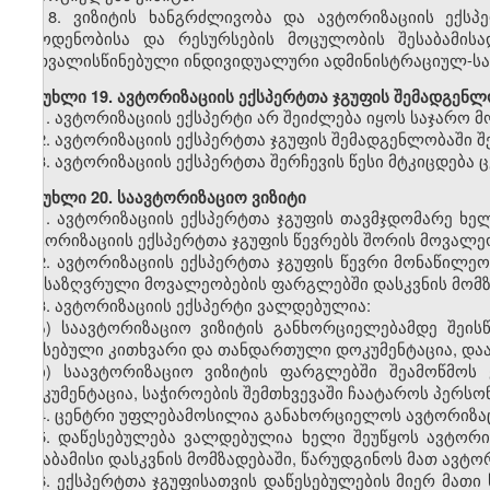
8.
ვიზიტის ხანგრძლივობა და ავტორიზაციის ექსპ
რაოდენობისა და რესურსების მოცულობის შესაბამისა
გათვალისწინებული ინდივიდუალური ადმინისტრაციულ-სა
მუხლი
19. ავტორიზაციის ექსპერტთა ჯგუფის შემადგენლ
1.
ავტორიზაციის ექსპერტი არ შეიძლება იყოს საჯარო მ
2.
ავტორიზაციის ექსპერტთა ჯგუფის შემადგენლობაში შ
3.
ავტორიზაციის ექსპერტთა შერჩევის წესი მტკიცდება
მუხლი
20. საავტორიზაციო ვიზიტი
1.
ავტორიზაციის ექსპერტთა ჯგუფის თავმჯდომარე ხე
ავტორიზაციის ექსპერტთა ჯგუფის წევრებს შორის მოვალე
2.
ავტორიზაციის ექსპერტთა ჯგუფის წევრი მონაწილეობ
განსაზღვრული მოვალეობების ფარგლებში დასკვნის მომზ
3.
ავტორიზაციის ექსპერტი ვალდებულია:
ა) საავტორიზაციო ვიზიტის განხორციელებამდე შეის
შევსებული კითხვარი და თანდართული დოკუმენტაცია, დაა
ბ) საავტორიზაციო ვიზიტის ფარგლებში შეამოწმოს 
დოკუმენტაცია, საჭიროების შემთხვევაში ჩაატაროს პერსო
4.
ცენტრი უფლებამოსილია განახორციელოს ავტორიზაცი
5.
დაწესებულება ვალდებულია ხელი შეუწყოს ავტორიზ
შესაბამისი დასკვნის მომზადებაში, წარუდგინოს მათ ავტო
6.
ექსპერტთა ჯგუფისათვის დაწესებულების მიერ მათი 