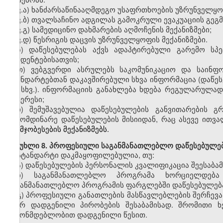
ვ
.
ა)
ხანძარსაწინააღმდეგო
უსაფრთხოების უზრუნველყოფი
ვ
.
ბ)
თვალსაჩინო
ადგილას გამოკრული ევაკუაციის გეგმ
ვ
.
გ)
სამედიცინო
დახმარების აღმოჩენის მექანიზმები;
ვ
.
დ)
წესრიგის
დაცვის უზრუნველყოფის მექანიზმები.
ზ
)
დაწესებულებას აქვს
ადაპტირებული გარემო სპე
სტუდენტებისათვის;
თ)
ვებგვერდი
ასრულებს საკომუნიკაციო და საინფო
სტანდარტებთან დაკავშირებული სხვა ინფორმაცია (დაწე
და
სხვ.).
ინფორმაციის განახლება ხდება რეგულარულად,
ინტერესი
;
ი
)
შემუშავებულია დაწესებულების
განვითარების გ
გამომდინარე დაწესებულების მისიიდან, რაც ასევე ითვ
გაუმჯობესების მექანიზმებს.
მუხლი
8. პროფესიული საგანმანათლებლო დაწესებულებ
სტანდარტი დაკმაყოფილებულია
,
თუ:
ა)
დაწესებულების პერსონალის კვალიფიკაცია შეესაბა
ბ)
საგანმანათლებლო პროგრამ
ა
ხორციელდება შ
საგანმანათლებლო პროგრამ
ის
ფარგლებში დაწესებულება
გ)
პროფესიული
განათლების
მასწავლებლებ
ის
შერჩევა
მიერ დადგენილი პირობების შესაბამისად.
შრომითი
ხ
კანონმდებლობით დადგენილი წესით
.