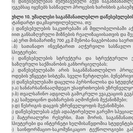
თ)
დაწესებულებას შემუშავებული აქვს საგანმანათ
შედეგებსაც იყენებს სასწავლო პროცესის ხარისხის გასაუ
მუხლი
10. უმაღლესი საგანმანათლებლო დაწესებულები
სტანდარტი დაკმაყოფილებულია, თუ:
ა)
დაწესებულების საკუთრებაში ან მფლობელობაში
ა
მისიით
განსაზღვრული
მიზნების რეალიზაციისათვის
და
შე
ა.ა)
ერთ
მისამართზე 700
კვ.მ
შენობა-ნაგებობ
ათა საერ
ა.ბ)
სათანადო
ინვენტარით აღჭურვილი სასწავლო
კომპიუტერები
;
ბ
)
დაწესებულების
სტრუქტურა და სტრუქტურული ერ
განსაზღვრული საქმიანობის განხორციელებას;
გ
)
დაწესებულებაში
არის საგანმანათლებლო პროცეს
მიწოდების უწყვეტი სისტემა, სველი წერტილები, ბუნებრივ
დ
)
დაწესებულებაში დაცულია
პერსონალისა და
სტუდენ
დ.
ა)
ხანძარსაწინააღმდეგო
უსაფრთხოების უზრუნველყოფ
დ.
ბ)
თვალსაჩინო
ადგილას გამოკრული ევაკუაციის გეგმ
დ.
გ)
სამედიცინო
დახმარების აღმოჩენის მექანიზმები;
დ.
დ)
წესრიგის
დაცვის უზრუნველყოფის მექანიზმები.
ე
)
დაწესებულებას აქვს
ადაპტირებული გარემო სპეციალ
ვ
)
მატერიალური რესურსი, მათ შორის
,
საგანმანა
კომპიუტერები და ინტერნეტი ხელმისაწვდომია სტუდენტებ
ზ
)
საინფორმაციო-საკომუნიკაციო
ტექნოლოგიები გა