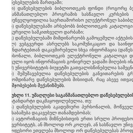
დაწესებულების მართვაში;
თ
)
დაწესებულების ბიბლიოთეკის ფონდი (როგორც ბე
საგანმანათლებლო პროგრამის სასწავლო კურსების
უზრუნველყოფილია
საერთაშორისო ელექტრონულ საბიბ
ი
)
დაწესებულებაში არსებობს ბიბლიოთეკის კატალოგი
აღჭურვილი სამკითხველო დარბაზი;
კ
)
დაწესებულებაში მიმდინარეობს გამოცემული აქტების
ლ
)
ვებგვერდი
ასრულებს საკომუნიკაციო და საინფო
სტანდარტებთან დაკავშირებული სხვა ინფორმაცია (დაწე
პერსონალი
,
ბიბლიოთეკის ელექტრონული კატალოგი
დაცული იყოს ინფორმაციის გონივრულ ვადაში მიღების ინ
მ
)
უნივერსიტეტის ბიუჯეტში გათვალისწინებულია სამეც
ნ) შემუშავებულია დაწესებულების
განვითარების გ
გამომდინარე დაწესებულების მისიიდან, რაც ასევე ითვ
გაუმჯობესების მექანიზმებს.
მუხლი
11. უმაღლესი საგანმანათლებლო დაწესებულების
სტანდარტი დაკმაყოფილებულია
,
თუ:
ა)
დაწესებულების აკადემიური პერსონალის, მოწვეუ
შეესაბამება დაკავებულ თანამდებობას;
ბ)
ავტორიზაციის
მიზნებისთვის ერთი სრული პროფეს
უნივერსიტეტს, ან მხოლოდ ორ კოლეჯს, ან სასწავლო უნ
პროფესორი ეთვლება მხოლოდ ორ დაწესებულებას პროფე