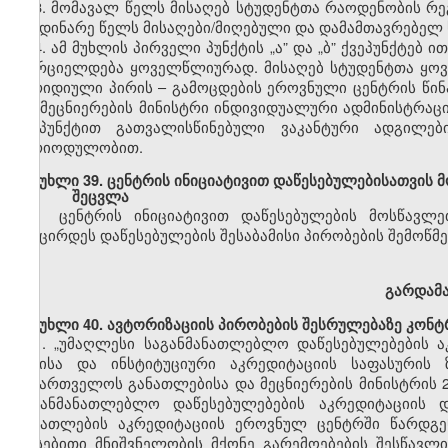
3. მომავალ წელს მისაღებ სტუდენტთა რაოდენობის რ
მიმდინარე წელს
მისაღები/მიღებული
და დამამთავრებელ 
4. ამ მუხლის პირველი პუნქტის
„ა”
და
„ბ”
ქვეპუნქტ
ებ
ით
ხორციელდება ყოველწლიურად. მისაღებ სტუდენტთა ყოვ
იურიდიული პირის
–
გამოცდების ეროვნული ცენტრის წინ
და მეცნიერების მინისტრი ინდივიდუალური
ადმინისტრაც
ქვეპუნქტით გათვალისწინებული ვაკანტური ადგილე
პერიოდულობით.
მუხლი
39. ცენტრის ინიციატივით დაწესებულებისათვის
შეცვლა
ცენტრის ინიციატივით დაწესებულების
მოსწავლე
შემცირდეს დაწესებულების შესაბამისი პირობების შემოწმე
გარდამ
მუხლი
40.
ავტორიზაციის
პირობების
შესრულებაზე კონტ
1.
„უმაღლესი საგანმანათლებლო დაწესებულებების ა
წესისა და
ინსტიტუციური
აკრედიტაციის საფასურის
საქართველოს
განათლებისა და მეცნიერების მინისტრის 
საგანმანათლებლო დაწესებულებების აკრედიტაციის
განათლების
აკრედიტაციის ეროვნულ ცენტრში წარდგ
არსებითი მნიშვნელობის მქონე გარემოებების შესწავლ