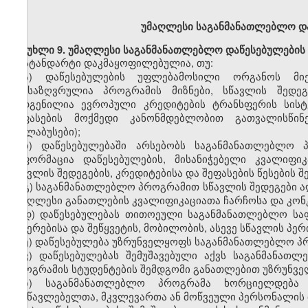
უმაღლესი
საგანმანათლებლო დ
მუხლი
9. უმაღლესი საგანმანათლებლო დაწესებულების
სტანდარტი დაკმაყოფილებულია, თუ:
ა)
დაწესებულების
უფლებამოსილი
ორგანოს მი
განსაზღვრულია პროგრამის მიზნები, სწავლის შედეგ
შედგენილია ევროპული კრედიტების ტრანსფერის სისტე
შეფასების მოქმედი კანონმდებლობით გათვალისწინე
(სილაბუსები);
ბ)
დაწესებულებაში არსებობს საგანმანათლებლო 
ინფორმაცია დაწესებულების, მისანიჭებელი
კვალიფიკ
სწავლის შედეგების, კრედიტებისა და შეფასების წესების შე
გ)
საგანმანათლებლო პროგრამი
თ
სწავლის შედეგები 
უმაღლესი განათლების
კვალიფიკაციათა
ჩარჩოსა და კო
დ)
დაწესებულებას თითოეულ
ი
საგანმანათლებლო
სა
შეჩერებისა და შეწყვეტის,
მობილობის,
ასევე სწავლის პე
ე)
დაწესებულება უზრუნველყოფს საგანმანათლებლო პრ
ვ)
დაწესებულებას შემუშავებული აქვს საგანმანათლ
პროგრამის სტუდენტების შემდგომი განათლებით უზრუნველ
ზ)
საგანმანათლებლო პროგრამა ხორციელდებ
მასწავლებელთა, მკვლევართა ან მოწვეული პერსონალის 