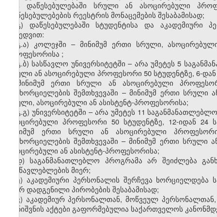
მეტ დაწესებულებაში სრული ან
ასოცირებული
პროფ
დაწესებულებების
რეესტრის მონაცემების შესაბამისად;
გ)
დაწესებულებაში სტუდენტისა და აკადემიური პ
მიხედვით:
გ.ა)
კოლეჯში
–
მინიმუმ ერთი სრული,
ასოცირებულ
პროფესორისა
;
გ.ბ)
სასწავლო უნივერსიტეტში
–
არა უმეტეს 5 საგანმ
სრული ან
ასოცირებული
პროფესორი 50 სტუდენტზე,
6-დან
–
მინიმუმ ერთი სრული ან
ასოცირებული
პროფესო
განხორციელების შემთხვევაში
–
მინიმუმ ერთი სრული 
სრული,
ასოცირებული
ან
ასისტენტ-
პროფესორისა;
გ.გ)
უნივერსიტეტში
–
არა უმეტეს 11 საგანმანათლებლო
ასოცირებული
პროფესორი 50 სტუდენტზე,
12-
ი
დან
24 
მინიმუმ ერთი სრული ან
ასოცირებული
პროფესორ
განხორციელების შემთხვევაში
–
მინიმუმ ერთი სრული 
ასოცირებული
ან
ასისტენტ-
პროფესორისა;
დ)
საგანმანათლებლო პროგრამა არ შეიძლება გან
მასწავლებლების მიერ
;
ე
)
აკადემიური პერსონალის შერჩევა ხორციელდება 
მიერ დადგენილი პირობების შესაბამისად;
ვ
)
აკადემიურ პერსონალთან, მოწვეულ პერსონალთან
დანიშვნის
აქტები გაფორმებულია საქართველოს კანონმ