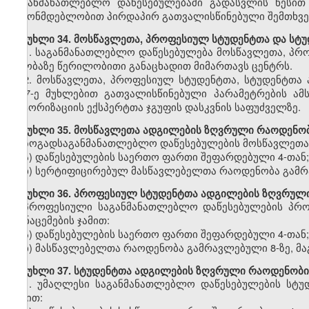
საგანმანათლებლო დაწესებულებაში გადასვლის წესით
კანონმდებლობით პირდაპირ გათვალისწინებული შემთხვე
მუხლი
34.
მოსწავლეთა,
პროფესიულ
სტუდენტთა და სტ
1.
საგანმანათლებლო
დაწესებულება
მოსწავლეთა,
პრო
თაობაზე წერილობითი განაცხადით მიმართავს ცენტრს.
2.
მოსწავლეთა,
პროფესიულ სტუდენტთა,
სტუდენტთა 
ე-
3
7
-ე
მუხლ
ებით
გათვალისწინებული პარამეტრების ამ
ავტორიზაციის
ექსპერტთა ჯგუფის დასკვნის საფუძველზე.
მუხლი
35. მოსწავლეთა ადგილების ზღვრული რაოდენობ
ზოგადსაგანმანათლებლო
დაწესებულების მოსწავლეთა 
ა)
დაწესებულების
საერთო ფართი
შეფარდებული
4-თან;
ბ)
სერტიფიცირებულ
მასწავლებელთა რაოდენობა
გამ
მუხლი
36. პროფესიულ სტუდენტთა ადგილების ზღვრული
პროფესიული
საგანმანათლებლო დაწესებულების პრო
მონაცემების ჯამით:
ა)
დაწესებულების
საერთო ფართი
შეფარდებული
4-თან;
ბ)
მასწავლებელთა
რაოდენობა
გამრავლებული
8-ზე,
მა
მუხლი
37. სტუდენტთა ადგილების ზღვრული რაოდენობი
1.
უმაღლესი საგანმანათლებლო
დაწესებულების სტუ
ჯამით: