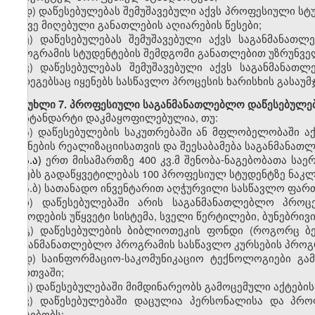
დ)
დაწესებულებას შემუშავებული აქვს
პროფესიული
სტ
ასევე მიღებული განათლების აღიარების წესები;
ე)
დაწესებულებას შემუშავებული აქვს საგანმანათლ
პროგრამის სტუდენტების შემდგომი განათლებით უზრუნვე
ვ)
დაწესებულებას შემუშავებული აქვს საგანმანათ
შედეგებსაც იყენებს სასწავლო პროცესის ხარისხის გასაუ
მუხლი
7. პროფესიული საგანმანათლებლო დაწესებულებ
სტანდარტი დაკმაყოფილებულია, თუ:
ა)
დაწესებულების საკუთრებაში ან მფლობელობაში
ა
მიზნების რეალიზაციისათვის
და
შეესაბამება საგანმანა
ა.ა)
ერთ
მისამართზე
400
კვ.მ
შენობა-ნაგებობ
ათა საე
იღებს გადაწყვეტილებას
100
პროფესიულ სტუდენტზე
ნაკლ
ა.ბ)
სათანადო
ინვენტარით აღჭურვილი სასწავლო ფართ
ბ)
დაწესებულებაში
არის საგანმანათლებლო პროცეს
მიწოდების უწყვეტი სისტემა, სველი წერტილები, ბუნებრივ
გ
)
დაწესებულების ბიბლიოთეკის ფონდი (როგორც ბე
საგანმანათლებლო პროგრამის სასწავლო კურსების პროგ
დ
)
საინფორმაციო-საკომუნიკაციო
ტექნოლოგიები გამ
მართვაში;
ე
)
დაწესებულებაში მიმდინარეობს გამოცემული აქტების
ვ
)
დაწესებულებაში დაცულია
პერსონალისა და პრ
არსებობს: