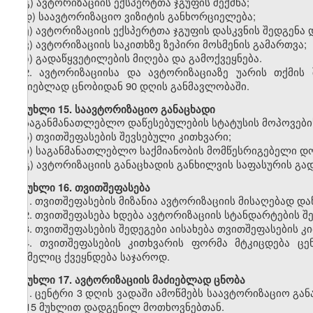
გ) ავტორიზაციის ექსპერტთა ჯგუფის შექმნა;
დ) საავტორიზაციო ვიზიტის განხორციელება;
ე) ავტორიზაციის ექსპერტთა ჯგუფის დასკვნის შედგენა
ვ) ავტორიზაციის საკითხზე ზეპირი მოსმენის გამართვა;
ზ) გადაწყვეტილების მიღება და გამოქვეყნება.
2.
ავტორიზაციისა და ავტორიზაციაზე უარის თქმის შ
მაძიებლად ცნობიდან 90 დღის განმავლობაში.
მუხლი
15. საავტორიზაციო განაცხადი
საგანმანათლებლო
დაწესებულების სტატუსის მოპოვები
ა) თვითშეფასების შევსებული კითხვარი;
ბ) საგანმანათლებლო საქმიანობის მომწესრიგებელი დოკ
გ) ავტორიზაციის განაცხადის განხილვის საფასურის გ
მუხლი
16. თვითშეფასება
1.
თვითშეფასების მიზანია ავტორიზაციის მისაღებად დაწ
2.
თვითშეფასება ხდება ავტორიზაციის სტანდარტების შე
3.
თვითშეფასების შედეგები აისახება თვითშეფასების კი
4.
თვითშეფასების კითხვარის ფორმა მტკიცდება ცე
რომელიც ქვეყნდება საჯაროდ.
მუხლი
17. ავტორიზაციის მაძიებლად ცნობა
1.
ცენტრი 3 დღის ვადაში ამოწმებს საავტორიზაციო გა
მე-15 მუხლით დადგენილ მოთხოვნებთან.