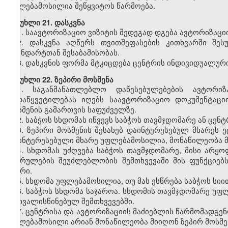
უფლებამოსილია შეწყვიტოს წარმოება.
მუხლი
21. დასკვნა
1.
საავტორიზაციო ვიზიტის შედეგად დგება ავტორიზაციი
2.
დასკვნა აღწერს თვითშეფასების კითხვარში შეს
სტანდარტთან შესაბამისობას.
3.
დასკვნის ფორმა მტკიცდება ცენტრის ინდივიდუალურ
მუხლი
22. ზეპირი მოსმენა
1.
საგანმანათლებლო დაწესებულებების ავტორიზ
გადაწყვეტილებას იღებს საავტორიზაციო დოკუმენტაციი
მოსმენის გამართვის საფუძველზე.
2.
საბჭოს სხდომას იწვევს საბჭოს თავმჯდომარე ან ცენ
3.
ზეპირი მოსმენის შესახებ დაინტერესებულ მხარეს ე
დაინტერესებული მხარე უფლებამოსილია, მონაწილეობა მი
4.
სხდომას უძღვება საბჭოს თავმჯდომარე, მისი არყო
შესრულების შეუძლებლობის შემთხვევაში მის ფუნქციე
წევრი.
5.
სხდომა უფლებამოსილია, თუ მას ესწრება საბჭოს სიი
6.
საბჭოს სხდომა საჯაროა. სხდომის თავმჯდომარე უ
გათვალისწინებულ შემთხვევებში.
7.
ცენტრისა და ავტორიზაციის მაძიებლის წარმომადგენლ
უფლებამოსილი არიან მონაწილეობა მიიღონ ზეპირ მოსმე