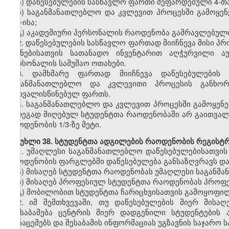
ა)
დაწესებულების სასწავლო ფართი შეფარდებული
4-თ
ბ)
საგანმანათლებლო და კვლევით პროცესში გამოყე
500-ისა;
გ)
აკადემიური პერსონალის რაოდენობა
გამრავლებულ
2.
დაწესებულების სასწავლო ფართად მიიჩნევა მისი 
მიზნებისათვის სათანადო ინვენტარით აღჭურვილი ა
პერსონალის სამუშაო ოთახები.
3.
დამხმარე ფართად მიიჩნევა დაწესებულები
საგანმანათლებლო და კვლევითი პროცესის განხორ
გათვალისწინებულ ფართს.
4.
საგანმანათლებლო და კვლევით პროცესში გამოყენ
შედეგად მიღებულ სტუდენტთა
რაოდენობ
აში არ გაითვა
რაოდენობის 1/3-ზე მეტი.
მუხლი
38. სტუდენტთა ადგილების რაოდენობის რეგისტრ
1.
უმაღლესი
საგანმანათლებლო
დაწესებულებისათვის
რაოდენობის ფარგლებში დაწესებულება განსაზღვრავს და
ა)
მისაღებ სტუდენტთა რაოდენობას უმაღლესი საგანმ
ბ)
მისაღებ
პროფესიულ
სტუდენტთა რაოდენობას პროფ
გ)
მობილობით
სტუდენტთა ჩარიცხვისათვის გამოყოფი
2. იმ შემთხვევაში, თუ დაწესებულების მიერ მისა
შეესაბამება ცენტრის მიერ დადგენილი სტუდენტების
მონაცემებს და შესაბამის ინფორმაციას უგზავნის საჯარ