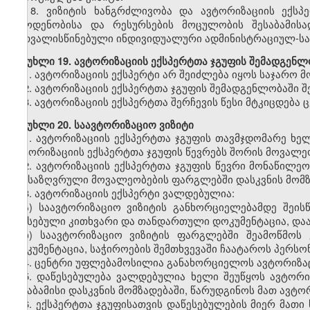
8.
ვიზიტის ხანგრძლივობა და ავტორიზაციის ექსპ
რაოდენობისა და რესურსების მოცულობის შესაბამისა
გათვალისწინებული ინდივიდუალური ადმინისტრაციულ-სა
მუხლი
19. ავტორიზაციის ექსპერტთა ჯგუფის შემადგენლ
1.
ავტორიზაციის ექსპერტი არ შეიძლება იყოს საჯარო მ
2.
ავტორიზაციის ექსპერტთა ჯგუფის შემადგენლობაში შ
3.
ავტორიზაციის ექსპერტთა შერჩევის წესი მტკიცდება
მუხლი
20. საავტორიზაციო ვიზიტი
1.
ავტორიზაციის ექსპერტთა ჯგუფის თავმჯდომარე ხე
ავტორიზაციის ექსპერტთა ჯგუფის წევრებს შორის მოვალე
2.
ავტორიზაციის ექსპერტთა ჯგუფის წევრი მონაწილეობ
განსაზღვრული მოვალეობების ფარგლებში დასკვნის მომზ
3.
ავტორიზაციის ექსპერტი ვალდებულია:
ა) საავტორიზაციო ვიზიტის განხორციელებამდე შეის
შევსებული კითხვარი და თანდართული დოკუმენტაცია, დაა
ბ) საავტორიზაციო ვიზიტის ფარგლებში შეამოწმოს 
დოკუმენტაცია, საჭიროების შემთხვევაში ჩაატაროს პერსო
4.
ცენტრი უფლებამოსილია განახორციელოს ავტორიზაცი
5.
დაწესებულება ვალდებულია ხელი შეუწყოს ავტორიზ
შესაბამისი დასკვნის მომზადებაში, წარუდგინოს მათ ავტო
6.
ექსპერტთა ჯგუფისათვის დაწესებულების მიერ მათი 