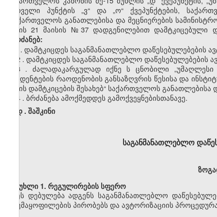
საქართველოს კანონის
მე-15
მუხლის
„დ”
ქვეპუნქტის,
„უ
პირველი პუნქტის
„ვ
“
და
„ო
“
ქვეპუნქტების
,
საქართ
„საქართველოს განათლებისა და მეცნიერების სამინისტრ
წლის 21 მაისის
№37
დადგენილებით დამტკიცებული 
ვბრძანებ:
1. დამტკიცდეს საგანმანათლებლო დაწესებულებების
ავ
2
. დამტკიცდეს საგანმანათლებლო დაწესებულებების
ა
3
. ძალადაკარგულად იქნ
ე
ს ცნობილი „უმაღლესი ს
სტუდენტების რაოდენობის განსაზღვრის წესისა და
ინსტიტ
წესის დამტკიცების
შესახებ“
საქართველოს განათლებისა და
4
. ბრძანება ამოქმედდეს გამოქვეყნებისთანავე.
დ
.
შაშკინი
საგანმანათლებლო დაწე
ზოგა
მუხლი
1. რეგულირების სფერო
ეს დებულება ადგენს
საგანმან
ა
თლებლო
დაწესებულე
დაკმაყოფილების
პირობებს
და
ავტორიზაციის
პროცედურ