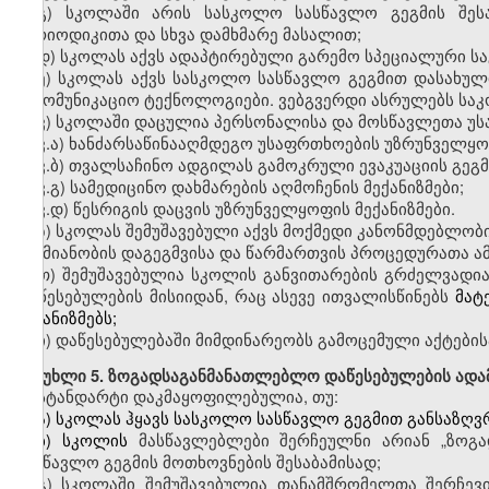
გ)
სკოლაში
არის სასკოლო სასწავლო გეგმის შეს
პერიოდიკითა და სხვა დამხმარე მასალით;
დ)
სკოლას
აქვს ადაპტირებული გარემო სპეციალური ს
ე)
სკოლას
აქვს სასკოლო სასწავლო გეგმით დასახულ
საკომუნიკაციო ტექნოლოგიები.
ვებგვერდი
ასრულებს საკ
ვ)
სკოლაში
დაცულია
პერსონალისა და
მოსწავლეთა
უს
ვ
.
ა)
ხანძარსაწინააღმდეგო
უსაფრთხოების უზრუნველყოფი
ვ
.
ბ)
თვალსაჩინო
ადგილას გამოკრული ევაკუაციის გეგმ
ვ
.
გ)
სამედიცინო
დახმარების აღმოჩენის მექანიზმები;
ვ
.
დ)
წესრიგის
დაცვის უზრუნველყოფის მექანიზმები.
ზ)
სკოლას
შემუშავებული აქვს მოქმედი კანონმდებლობის 
საქმიანობის დაგეგმვისა და წარმართვის პროცედურათა ამ
თ)
შემუშავებულია სკოლის
განვითარების გრძელვადი
დაწესებულების მისიიდან, რაც ასევე ითვალისწინებს
მატ
მექანიზმებს;
ი)
დაწესებულებაში მიმდინარეობს გამოცემული აქტების
მუხლი
5. ზოგადსაგანმანათლებლო დაწესებულების ადა
სტანდარტი დაკმაყოფილებულია
,
თუ:
ა)
სკოლას
ჰყავს სასკოლო სასწავლო გეგმით განსაზღვრ
ბ)
სკოლის
მასწავლებლები
შერჩეულნი არიან
„ზოგ
სასწავლო გეგმის მოთხოვნების შესაბამისად;
გ)
სკოლაში
შემუშავებულია თანამშრომელთა შერჩევის