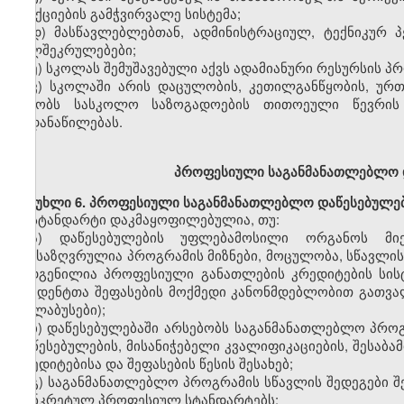
სანქციების გამჭვირვალე სისტემა;
დ)
მასწავლებლებთან,
ადმინისტრაციულ, ტექნიკურ 
ხელშეკრულებები;
ე)
სკოლას
შემუშავებული აქვს ადამიანური რესურსის პ
ვ)
სკოლაში
არის
დაცულობის,
კეთილგანწყობის,
ურთი
უწყობს სასკოლო საზოგადოების თითოეული წევრის შ
გადანაწილებას.
პროფესიული
საგანმანათლებლო 
მუხლი
6. პროფესიული საგანმანათლებლო დაწესებულე
სტანდარტი დაკმაყოფილებულია, თუ:
ა)
დაწესებულების
უფლებამოსილი
ორგანოს მი
განსაზღვრულია პროგრამის მიზნები,
მოცულობა,
სწავლის
შედგენილია
პროფესიული
განათლების
კრედიტების სის
სტუდენტთა შეფასების მოქმედი კანონმდებლობით გათვალ
(სილაბუსები);
ბ)
დაწესებულებაში არსებობს საგანმანათლებლო პროგ
დაწესებულების, მისანიჭებელი
კვალიფიკაციების,
შესაბა
კრედიტებისა და შეფასებ
ის
წესის შესახებ;
გ)
საგანმანათლებლო პროგრამის სწავლის შედეგები შ
კონკრეტულ
პროფესიულ
სტანდარტებს;