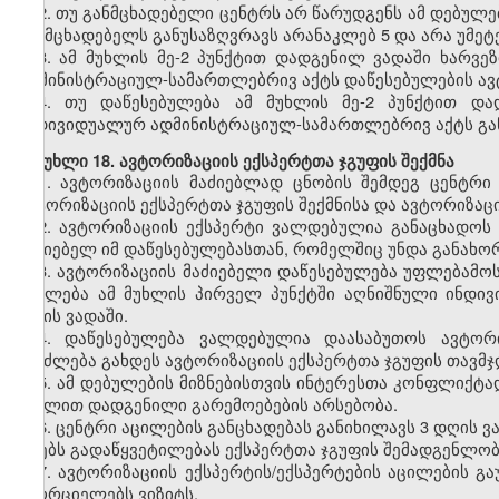
2.
თუ განმცხადებელი ცენტრს არ წარუდგენს ამ დებულე
განმცხადებელს განუსაზღვრავს არანაკლებ 5 და არა უმეტ
3.
ამ მუხლის მე-2 პუნქტით დადგენილ ვადაში ხარვეზ
ადმინისტრაციულ-სამართლებრივ აქტს დაწესებულების ავტ
4.
თუ დაწესებულება ამ მუხლის მე-2 პუნქტით დად
ინდივიდუალურ ადმინისტრაციულ-სამართლებრივ აქტს გან
მუხლი
18. ავტორიზაციის ექსპერტთა ჯგუფის შექმნა
1.
ავტორიზაციის მაძიებლად ცნობის შემდეგ ცენტრი
ავტორიზაციის ექსპერტთა ჯგუფის შექმნისა და ავტორიზაცი
2.
ავტორიზაციის ექსპერტი ვალდებულია განაცხადოს 
მაძიებელ იმ დაწესებულებასთან, რომელშიც უნდა განახო
3.
ავტორიზაციის მაძიებელი დაწესებულება უფლებამოსი
აცილება ამ მუხლის პირველ პუნქტში აღნიშნული ინდი
დღის ვადაში.
4.
დაწესებულება ვალდებულია დაასაბუთოს ავტორიზ
შეიძლება გახდეს ავტორიზაციის ექსპერტთა ჯგუფის თავმჯ
5.
ამ დებულების მიზნებისთვის ინტერესთა კონფლიქტად
მუხლით დადგენილი გარემოებების არსებობა.
6.
ცენტრი აცილების განცხადებას განიხილავს 3 დღის ვ
იღებს გადაწყვეტილებას ექსპერტთა ჯგუფის შემადგენლობ
7.
ავტორიზაციის ექსპერტის/ექსპერტების აცილების გა
ახორციელებს ვიზიტს.