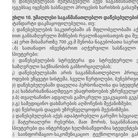
თ)
დაწესებულებას შემუშავებული აქვს საგანმანათ
შედეგებსაც იყენებს სასწავლო პროცესის ხარისხის გასაუ
მუხლი
10. უმაღლესი საგანმანათლებლო დაწესებულები
სტანდარტი დაკმაყოფილებულია, თუ:
ა)
დაწესებულების საკუთრებაში ან მფლობელობაში
ა
მისიით
განსაზღვრული
მიზნების რეალიზაციისათვის
და
შე
ა.ა)
ერთ
მისამართზე 700
კვ.მ
შენობა-ნაგებობ
ათა საერ
ა.ბ)
სათანადო
ინვენტარით აღჭურვილი სასწავლო
კომპიუტერები
;
ბ
)
დაწესებულების
სტრუქტურა და სტრუქტურული ერ
განსაზღვრული საქმიანობის განხორციელებას;
გ
)
დაწესებულებაში
არის საგანმანათლებლო პროცეს
მიწოდების უწყვეტი სისტემა, სველი წერტილები, ბუნებრივ
დ
)
დაწესებულებაში დაცულია
პერსონალისა და
სტუდენ
დ.
ა)
ხანძარსაწინააღმდეგო
უსაფრთხოების უზრუნველყოფ
დ.
ბ)
თვალსაჩინო
ადგილას გამოკრული ევაკუაციის გეგმ
დ.
გ)
სამედიცინო
დახმარების აღმოჩენის მექანიზმები;
დ.
დ)
წესრიგის
დაცვის უზრუნველყოფის მექანიზმები.
ე
)
დაწესებულებას აქვს
ადაპტირებული გარემო სპეციალ
ვ
)
მატერიალური რესურსი, მათ შორის
,
საგანმანა
კომპიუტერები და ინტერნეტი ხელმისაწვდომია სტუდენტებ
ზ
)
საინფორმაციო-საკომუნიკაციო
ტექნოლოგიები გა