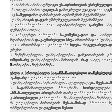
ვ
.
ა)
ხანძარსაწინააღმდეგო
უსაფრთხოების უზრუნველყოფი
ვ
.
ბ)
თვალსაჩინო
ადგილას გამოკრული ევაკუაციის გეგმ
ვ
.
გ)
სამედიცინო
დახმარების აღმოჩენის მექანიზმები;
ვ
.
დ)
წესრიგის
დაცვის უზრუნველყოფის მექანიზმები.
ზ
)
დაწესებულებას აქვს
ადაპტირებული გარემო სპე
სტუდენტებისათვის;
თ)
ვებგვერდი
ასრულებს საკომუნიკაციო და საინფო
სტანდარტებთან დაკავშირებული სხვა ინფორმაცია (დაწე
და
სხვ.).
ინფორმაციის განახლება ხდება რეგულარულად,
ინტერესი
;
ი
)
შემუშავებულია დაწესებულების
განვითარების გ
გამომდინარე დაწესებულების მისიიდან, რაც ასევე ითვ
გაუმჯობესების მექანიზმებს.
მუხლი
8. პროფესიული საგანმანათლებლო დაწესებულებ
სტანდარტი დაკმაყოფილებულია
,
თუ:
ა)
დაწესებულების პერსონალის კვალიფიკაცია შეესაბა
ბ)
საგანმანათლებლო პროგრამ
ა
ხორციელდება შ
საგანმანათლებლო პროგრამ
ის
ფარგლებში დაწესებულება
გ)
პროფესიული
განათლების
მასწავლებლებ
ის
შერჩევა
მიერ დადგენილი პირობების შესაბამისად.
შრომითი
ხ
კანონმდებლობით დადგენილი წესით
.