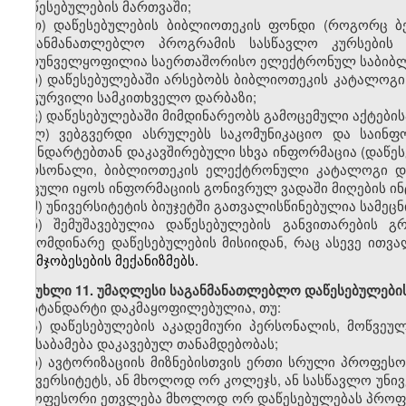
დაწესებულების მართვაში;
თ
)
დაწესებულების ბიბლიოთეკის ფონდი (როგორც ბე
საგანმანათლებლო პროგრამის სასწავლო კურსების
უზრუნველყოფილია
საერთაშორისო ელექტრონულ საბიბ
ი
)
დაწესებულებაში არსებობს ბიბლიოთეკის კატალოგი
აღჭურვილი სამკითხველო დარბაზი;
კ
)
დაწესებულებაში მიმდინარეობს გამოცემული აქტების
ლ
)
ვებგვერდი
ასრულებს საკომუნიკაციო და საინფო
სტანდარტებთან დაკავშირებული სხვა ინფორმაცია (დაწე
პერსონალი
,
ბიბლიოთეკის ელექტრონული კატალოგი
დაცული იყოს ინფორმაციის გონივრულ ვადაში მიღების ინ
მ
)
უნივერსიტეტის ბიუჯეტში გათვალისწინებულია სამეც
ნ) შემუშავებულია დაწესებულების
განვითარების გ
გამომდინარე დაწესებულების მისიიდან, რაც ასევე ითვ
გაუმჯობესების მექანიზმებს.
მუხლი
11. უმაღლესი საგანმანათლებლო დაწესებულების
სტანდარტი დაკმაყოფილებულია
,
თუ:
ა)
დაწესებულების აკადემიური პერსონალის, მოწვეუ
შეესაბამება დაკავებულ თანამდებობას;
ბ)
ავტორიზაციის
მიზნებისთვის ერთი სრული პროფეს
უნივერსიტეტს, ან მხოლოდ ორ კოლეჯს, ან სასწავლო უნ
პროფესორი ეთვლება მხოლოდ ორ დაწესებულებას პროფე