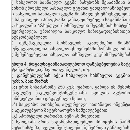
ბ)
სასკოლო
სასწავლო გეგმა პასუხობს შესაბამისი 
შეიძინონ ეროვნული სასწავლო გეგმით გათვალისწინებუ
გ)
სასკოლო
სასწავლო გეგმა მოსწავლეს უზრუნველყოფ
აქვს სპეციალური პროგრამა განსაკუთრებული საგანმანა
დ
)
სკოლაში
არსებული მოსწავლეთა შეფასების სისტემა
გამჭვირვალეა, ცნობილია სასკოლო საზოგადოებისათვი
გასაუმჯობესებლად;
ე
)
შემუშავებულია
მოსწავლის აკადემიური მოსწრ
უზრუნველყოფილია სასკოლო ცხოვრებაში მონაწილეობის
ვ
)
შემუშავებულია
სასკოლო სასწავლო გეგმის შეფასებისა
მუხლი
4. ზოგადსაგანმანათლებლო დაწესებულების მატ
სტანდარტი დაკმაყოფილებულია, თუ:
ა)
დაწესებულებას
აქვს სასკოლო სასწავლო გეგმით
რესურსი, მათ შორის:
ა.ა)
ერთ
მისამართზე 250
კვ.მ
ფართი
,
გარდა
იმ შემთხ
მოსწავლეზე
ნაკლებკონტინგენტიანი
სკოლის
ავტორი
კანონმდებლობით დადგენილი წესით;
ა.ბ)
საკლასო
ოთახები, აღჭურვილი სათანადო ინვენტ
სხვა აუცილებელი მატერიალური საშუალებებით;
ა.გ)
სპორტული
დარბაზი, აუზი ან მოედანი;
ბ)
სკოლაში
არის საგანმანათლებლო პროცესის წარმ
უწყვეტი სისტემა, სველი წერტილები, ბუნებრივი განათები