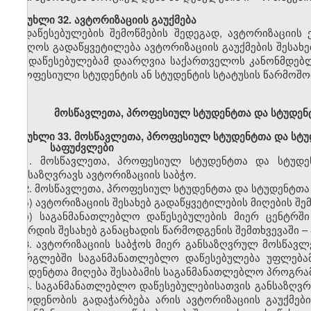
მუხლი
32.
ავტორიზაციის
გაუქმება
დაწესებულების
შემოწმების შედეგად,
ავტორიზაციის
მიიღოს გადაწყვეტილება
ავტორიზაციის
გაუქმების
შესახე
თუ დაწესებულებამ დაარღვია საქართველოს კანონმდებ
პროფესიული სტუდენტის ან სტუდენტის სტატუსის წარმოშობ
მოსწავლეთა,
პროფესიულ
სტუდენტთა და სტუდე
მუხლი
33.
მოსწავლეთა,
პროფესიულ
სტუდენტთა და სტ
საფუძვლები
1.
მოსწავლეთა,
პროფესიულ
სტუდენტთა და სტუდ
განსაზღვრავს
ავტორიზაციის
საბჭო.
2.
მოსწავლეთა,
პროფესიულ
სტუდენტთა და სტუდენტთ
ა)
ავტორიზაციის
შესახებ
გადაწყვეტილების მიღების შე
ბ)
საგანმანათლებლო
დაწესებულების მიერ ცენტრშ
გაზრდის შესახებ განაცხადის წარმოდგენის შემთხვევაში
–
3.
ავტორიზაციის
საბჭოს მიერ განსაზღვრულ
მოსწავლ
ფარგლებში
საგანმანათლებლო
დაწესებულება უფლებ
სტუდენტთა მიღება
შესაბამის
საგანმანათლებლო პროგრა
4.
საგანმანათლებლო
დაწესებულებისათვის განსაზღ
რაოდენობის გადაჭარბება არის
ავტორიზაციის
გაუქმებ