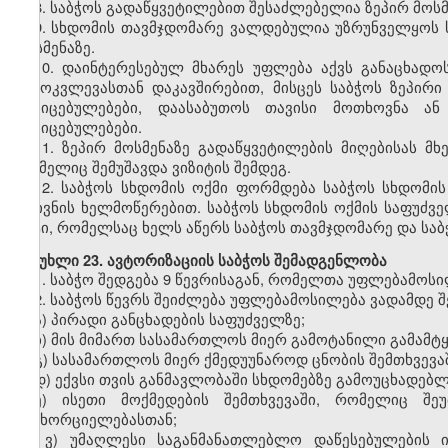
8.
საბჭოს გადაწყვეტილებით შესაძლებელია ზეპირ მოსმე
9.
სხდომის თავმჯდომარე ვალდებულია უზრუნველყოს სა
მოსმენაზე.
10.
დაინტერესებულ მხარეს უფლება აქვს განაცხადოს
გამოკვლევასთან დაკავშირებით, მისცეს საბჭოს ზეპირი
მტკიცებულებები, დაასაბუთოს თავისი მოთხოვნა ან
მტკიცებულებები.
11.
ზეპირ მოსმენაზე გადაწყვეტილების მიღებისას მხ
რომელიც შემუშავდა ვიზიტის შემდეგ.
12.
საბჭოს სხდომის ოქმი ფორმდება საბჭოს სხდომის 
მდივნის ხელმოწერებით. საბჭოს სხდომის ოქმის საფუძ
აქტი, რომელსაც ხელს აწერს საბჭოს თავმჯდომარე და საბ
მუხლი
23. ავტორიზაციის საბჭოს შემადგენლობა
1.
საბჭო შედგება 9 წევრისაგან, რომელთა უფლებამოსილ
2.
საბჭოს წევრს შეიძლება უფლებამოსილება ვადამდე შე
ა) პირადი განცხადების საფუძველზე;
ბ) მის მიმართ სასამართლოს მიერ გამოტანილი გამამტყ
გ) სასამართლოს მიერ ქმედუუნაროდ ცნობის შემთხვევაშ
დ) ექვსი თვის განმავლობაში სხდომებზე გამოუცხადებლ
ე) ისეთი მოქმედების შემთხვევაში, რომელიც შე
განხორციელებასთან;
ვ) უმაღლესი საგანმანათლებლო დაწესებულების ი