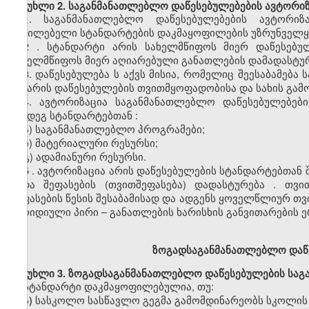
მუხლი
2. საგანმანათლებლო დაწესებულებების
ავტორიზ
1.
საგანმანათლებლო დაწესებულებების
ავტორიზა
აუცილებელი სტანდარტების დაკმაყოფილების უზრუნველყ
2
. სტანდარტი არის სახელმწიფოს მიერ დაწესებუ
სახელმწიფოს
მიერ აღიარებული განათლების დამადასტურ
3.
დაწესებულებ
ა
ს
აქვს
მისია
,
რომელიც
შეესაბამება
და არის დაწესებულების
თვითმყოფადობისა
და სახის გამ
4.
ავტორიზაცია
საგანმანათლებლო
დაწესებულებები
შემდეგ სტანდარტებთ
ან
:
ა)
საგანმანათლებლო პროგრამები;
ბ)
მატერიალური რესურსი;
გ)
ადამიანური რესურსი.
5
.
ავტორიზაცია
არის
დაწესებულების სტანდარტებთან შ
შიდა
შეფასების
(თვითშეფასება)
დადასტურება
.
თვი
შეფასების წესის შესაბამისად და ადგენს ყოველწლიურ
თვ
იურიდიული პირი
–
განათლების
ხარისხის
განვითარების
ე
ზოგადსაგანმანათლებლო
დაწ
მუხლი
3. ზოგადსაგანმანათლებლო დაწესებულების სა
სტანდარტი დაკმაყოფილებულია, თუ:
ა)
სასკოლო
სასწავლო გეგმა გამომდინარეობს სკოლის მ