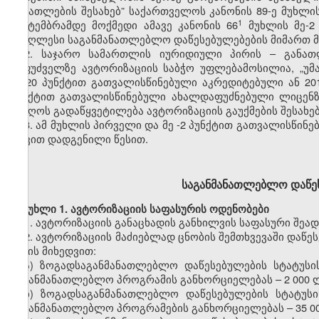
განათლების
შესახებ” საქართველოს კანონის
89-ე
მუხლი
​1
სექტემბრამდე მოქმედი ამ
ავე
კანონის 66
მუხლის
მე-2
უმაღლესი საგანმანათლებლო დაწესებულებები
ს
მიმართ 
2.
საჯარო სამართლის იურიდიული
პირ
ის
–
განათ
საფუძველზე
ავტორიზაციის
საბჭო
უფლებამოსილია,
„უმ
მე-20
პუნქტით
გათვალისწინებული აკრედიტებული
ან 20
პუნქტით გათვალისწინებული
ახალდაფუძნებული
ლიცენ
მიიღოს გადაწყვეტილება
ავტორიზაციის
გაუქმების
შესახებ
3.
ამ მუხლის პირველი და მე
-2
პუნქტით
გათვალისწინე
თავით
დადგენილი წესით.
საგანმანათლებლო
დაწე
მუხლი
1.
ავტორიზაციის
საფასურის
ოდენობები
1.
ავტორიზაციის
განაცხადის
განხილვის
საფასური შეად
2.
ავტორიზაციის
მაძიებლად ცნობის შემთხვევაში დაწე
სახის მიხედვით:
ა)
ზოგადსაგანმანათლებლო
დაწესებულების სტატუსი
საგანმანათლებლო პროგრამის განხორციელებას
–
2
000 
ბ)
ზოგადსაგანმანათლებლო
დაწესებულების სტატუსი
საგანმანათლებლო პროგრამების განხორციელებას
–
35
0