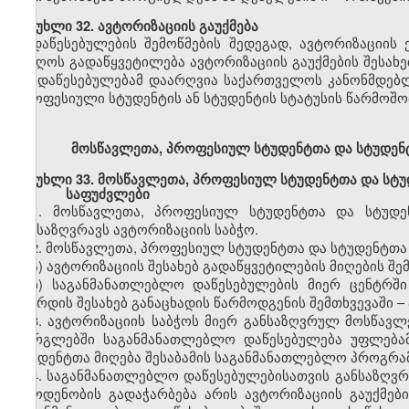
მუხლი
32.
ავტორიზაციის
გაუქმება
დაწესებულების
შემოწმების შედეგად,
ავტორიზაციის
მიიღოს გადაწყვეტილება
ავტორიზაციის
გაუქმების
შესახე
თუ დაწესებულებამ დაარღვია საქართველოს კანონმდებ
პროფესიული სტუდენტის ან სტუდენტის სტატუსის წარმოშობ
მოსწავლეთა,
პროფესიულ
სტუდენტთა და სტუდე
მუხლი
33.
მოსწავლეთა,
პროფესიულ
სტუდენტთა და სტ
საფუძვლები
1.
მოსწავლეთა,
პროფესიულ
სტუდენტთა და სტუდ
განსაზღვრავს
ავტორიზაციის
საბჭო.
2.
მოსწავლეთა,
პროფესიულ
სტუდენტთა და სტუდენტთ
ა)
ავტორიზაციის
შესახებ
გადაწყვეტილების მიღების შე
ბ)
საგანმანათლებლო
დაწესებულების მიერ ცენტრშ
გაზრდის შესახებ განაცხადის წარმოდგენის შემთხვევაში
–
3.
ავტორიზაციის
საბჭოს მიერ განსაზღვრულ
მოსწავლ
ფარგლებში
საგანმანათლებლო
დაწესებულება უფლებ
სტუდენტთა მიღება
შესაბამის
საგანმანათლებლო პროგრა
4.
საგანმანათლებლო
დაწესებულებისათვის განსაზღ
რაოდენობის გადაჭარბება არის
ავტორიზაციის
გაუქმებ