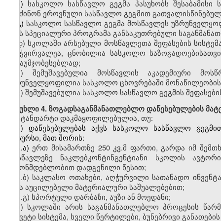
ბ)
სასკოლო
სასწავლო გეგმა პასუხობს შესაბამისი 
შეიძინონ ეროვნული სასწავლო გეგმით გათვალისწინებუ
გ)
სასკოლო
სასწავლო გეგმა მოსწავლეს უზრუნველყოფ
აქვს სპეციალური პროგრამა განსაკუთრებული საგანმანა
დ
)
სკოლაში
არსებული მოსწავლეთა შეფასების სისტემა
გამჭვირვალეა, ცნობილია სასკოლო საზოგადოებისათვი
გასაუმჯობესებლად;
ე
)
შემუშავებულია
მოსწავლის აკადემიური მოსწრ
უზრუნველყოფილია სასკოლო ცხოვრებაში მონაწილეობის
ვ
)
შემუშავებულია
სასკოლო სასწავლო გეგმის შეფასებისა
მუხლი
4. ზოგადსაგანმანათლებლო დაწესებულების მატ
სტანდარტი დაკმაყოფილებულია, თუ:
ა)
დაწესებულებას
აქვს სასკოლო სასწავლო გეგმით
რესურსი, მათ შორის:
ა.ა)
ერთ
მისამართზე 250
კვ.მ
ფართი
,
გარდა
იმ შემთხ
მოსწავლეზე
ნაკლებკონტინგენტიანი
სკოლის
ავტორი
კანონმდებლობით დადგენილი წესით;
ა.ბ)
საკლასო
ოთახები, აღჭურვილი სათანადო ინვენტ
სხვა აუცილებელი მატერიალური საშუალებებით;
ა.გ)
სპორტული
დარბაზი, აუზი ან მოედანი;
ბ)
სკოლაში
არის საგანმანათლებლო პროცესის წარმ
უწყვეტი სისტემა, სველი წერტილები, ბუნებრივი განათები