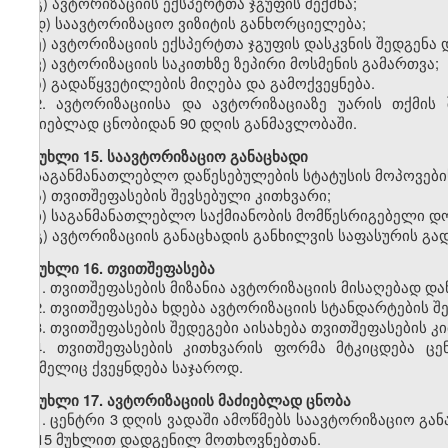
გ) ავტორიზაციის ექსპერტთა ჯგუფის შექმნა;
დ) საავტორიზაციო ვიზიტის განხორციელება;
ე) ავტორიზაციის ექსპერტთა ჯგუფის დასკვნის შედგენა
ვ) ავტორიზაციის საკითხზე ზეპირი მოსმენის გამართვა;
ზ) გადაწყვეტილების მიღება და გამოქვეყნება.
2.
ავტორიზაციისა და ავტორიზაციაზე უარის თქმის შ
მაძიებლად ცნობიდან 90 დღის განმავლობაში.
მუხლი
15. საავტორიზაციო განაცხადი
საგანმანათლებლო
დაწესებულების სტატუსის მოპოვები
ა) თვითშეფასების შევსებული კითხვარი;
ბ) საგანმანათლებლო საქმიანობის მომწესრიგებელი დოკ
გ) ავტორიზაციის განაცხადის განხილვის საფასურის გ
მუხლი
16. თვითშეფასება
1.
თვითშეფასების მიზანია ავტორიზაციის მისაღებად დაწ
2.
თვითშეფასება ხდება ავტორიზაციის სტანდარტების შე
3.
თვითშეფასების შედეგები აისახება თვითშეფასების კი
4.
თვითშეფასების კითხვარის ფორმა მტკიცდება ცე
რომელიც ქვეყნდება საჯაროდ.
მუხლი
17. ავტორიზაციის მაძიებლად ცნობა
1.
ცენტრი 3 დღის ვადაში ამოწმებს საავტორიზაციო გა
მე-15 მუხლით დადგენილ მოთხოვნებთან.