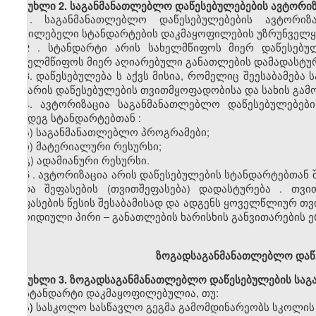
მუხლი
2. საგანმანათლებლო დაწესებულებების
ავტორიზ
1.
საგანმანათლებლო დაწესებულებების
ავტორიზა
აუცილებელი სტანდარტების დაკმაყოფილების უზრუნველყ
2
. სტანდარტი არის სახელმწიფოს მიერ დაწესებუ
სახელმწიფოს
მიერ აღიარებული განათლების დამადასტურ
3.
დაწესებულებ
ა
ს
აქვს
მისია
,
რომელიც
შეესაბამება
და არის დაწესებულების
თვითმყოფადობისა
და სახის გამ
4.
ავტორიზაცია
საგანმანათლებლო
დაწესებულებები
შემდეგ სტანდარტებთ
ან
:
ა)
საგანმანათლებლო პროგრამები;
ბ)
მატერიალური რესურსი;
გ)
ადამიანური რესურსი.
5
.
ავტორიზაცია
არის
დაწესებულების სტანდარტებთან შ
შიდა
შეფასების
(თვითშეფასება)
დადასტურება
.
თვი
შეფასების წესის შესაბამისად და ადგენს ყოველწლიურ
თვ
იურიდიული პირი
–
განათლების
ხარისხის
განვითარების
ე
ზოგადსაგანმანათლებლო
დაწ
მუხლი
3. ზოგადსაგანმანათლებლო დაწესებულების სა
სტანდარტი დაკმაყოფილებულია, თუ:
ა)
სასკოლო
სასწავლო გეგმა გამომდინარეობს სკოლის მ