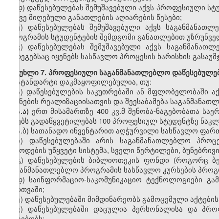
დ)
დაწესებულებას შემუშავებული აქვს
პროფესიული
სტ
ასევე მიღებული განათლების აღიარების წესები;
ე)
დაწესებულებას შემუშავებული აქვს საგანმანათლ
პროგრამის სტუდენტების შემდგომი განათლებით უზრუნვე
ვ)
დაწესებულებას შემუშავებული აქვს საგანმანათ
შედეგებსაც იყენებს სასწავლო პროცესის ხარისხის გასაუ
მუხლი
7. პროფესიული საგანმანათლებლო დაწესებულებ
სტანდარტი დაკმაყოფილებულია, თუ:
ა)
დაწესებულების საკუთრებაში ან მფლობელობაში
ა
მიზნების რეალიზაციისათვის
და
შეესაბამება საგანმანა
ა.ა)
ერთ
მისამართზე
400
კვ.მ
შენობა-ნაგებობ
ათა საე
იღებს გადაწყვეტილებას
100
პროფესიულ სტუდენტზე
ნაკლ
ა.ბ)
სათანადო
ინვენტარით აღჭურვილი სასწავლო ფართ
ბ)
დაწესებულებაში
არის საგანმანათლებლო პროცეს
მიწოდების უწყვეტი სისტემა, სველი წერტილები, ბუნებრივ
გ
)
დაწესებულების ბიბლიოთეკის ფონდი (როგორც ბე
საგანმანათლებლო პროგრამის სასწავლო კურსების პროგ
დ
)
საინფორმაციო-საკომუნიკაციო
ტექნოლოგიები გამ
მართვაში;
ე
)
დაწესებულებაში მიმდინარეობს გამოცემული აქტების
ვ
)
დაწესებულებაში დაცულია
პერსონალისა და პრ
არსებობს: