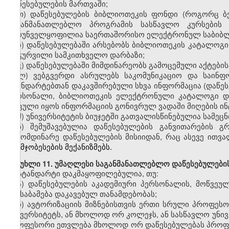
დაწესებულების მართვაში;
თ
)
დაწესებულების ბიბლიოთეკის ფონდი (როგორც ბე
საგანმანათლებლო პროგრამის სასწავლო კურსების
უზრუნველყოფილია
საერთაშორისო ელექტრონულ საბიბ
ი
)
დაწესებულებაში არსებობს ბიბლიოთეკის კატალოგი
აღჭურვილი სამკითხველო დარბაზი;
კ
)
დაწესებულებაში მიმდინარეობს გამოცემული აქტების
ლ
)
ვებგვერდი
ასრულებს საკომუნიკაციო და საინფო
სტანდარტებთან დაკავშირებული სხვა ინფორმაცია (დაწე
პერსონალი
,
ბიბლიოთეკის ელექტრონული კატალოგი
დაცული იყოს ინფორმაციის გონივრულ ვადაში მიღების ინ
მ
)
უნივერსიტეტის ბიუჯეტში გათვალისწინებულია სამეც
ნ) შემუშავებულია დაწესებულების
განვითარების გ
გამომდინარე დაწესებულების მისიიდან, რაც ასევე ითვ
გაუმჯობესების მექანიზმებს.
მუხლი
11. უმაღლესი საგანმანათლებლო დაწესებულების
სტანდარტი დაკმაყოფილებულია
,
თუ:
ა)
დაწესებულების აკადემიური პერსონალის, მოწვეუ
შეესაბამება დაკავებულ თანამდებობას;
ბ)
ავტორიზაციის
მიზნებისთვის ერთი სრული პროფეს
უნივერსიტეტს, ან მხოლოდ ორ კოლეჯს, ან სასწავლო უნ
პროფესორი ეთვლება მხოლოდ ორ დაწესებულებას პროფე