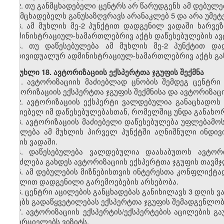
2.
თუ განმცხადებელი ცენტრს არ წარუდგენს ამ დებულე
განმცხადებელს განუსაზღვრავს არანაკლებ 5 და არა უმეტ
3.
ამ მუხლის მე-2 პუნქტით დადგენილ ვადაში ხარვეზ
ადმინისტრაციულ-სამართლებრივ აქტს დაწესებულების ავტ
4.
თუ დაწესებულება ამ მუხლის მე-2 პუნქტით დად
ინდივიდუალურ ადმინისტრაციულ-სამართლებრივ აქტს გან
მუხლი
18. ავტორიზაციის ექსპერტთა ჯგუფის შექმნა
1.
ავტორიზაციის მაძიებლად ცნობის შემდეგ ცენტრი
ავტორიზაციის ექსპერტთა ჯგუფის შექმნისა და ავტორიზაცი
2.
ავტორიზაციის ექსპერტი ვალდებულია განაცხადოს 
მაძიებელ იმ დაწესებულებასთან, რომელშიც უნდა განახო
3.
ავტორიზაციის მაძიებელი დაწესებულება უფლებამოსი
აცილება ამ მუხლის პირველ პუნქტში აღნიშნული ინდი
დღის ვადაში.
4.
დაწესებულება ვალდებულია დაასაბუთოს ავტორიზ
შეიძლება გახდეს ავტორიზაციის ექსპერტთა ჯგუფის თავმჯ
5.
ამ დებულების მიზნებისთვის ინტერესთა კონფლიქტად
მუხლით დადგენილი გარემოებების არსებობა.
6.
ცენტრი აცილების განცხადებას განიხილავს 3 დღის ვ
იღებს გადაწყვეტილებას ექსპერტთა ჯგუფის შემადგენლობ
7.
ავტორიზაციის ექსპერტის/ექსპერტების აცილების გა
ახორციელებს ვიზიტს.