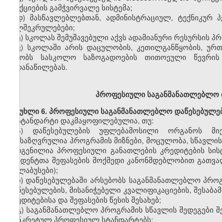
სანქციების გამჭვირვალე სისტემა;
დ)
მასწავლებლებთან,
ადმინისტრაციულ, ტექნიკურ 
ხელშეკრულებები;
ე)
სკოლას
შემუშავებული აქვს ადამიანური რესურსის პ
ვ)
სკოლაში
არის
დაცულობის,
კეთილგანწყობის,
ურთი
უწყობს სასკოლო საზოგადოების თითოეული წევრის შ
გადანაწილებას.
პროფესიული
საგანმანათლებლო 
მუხლი
6. პროფესიული საგანმანათლებლო დაწესებულე
სტანდარტი დაკმაყოფილებულია, თუ:
ა)
დაწესებულების
უფლებამოსილი
ორგანოს მი
განსაზღვრულია პროგრამის მიზნები,
მოცულობა,
სწავლის
შედგენილია
პროფესიული
განათლების
კრედიტების სის
სტუდენტთა შეფასების მოქმედი კანონმდებლობით გათვალ
(სილაბუსები);
ბ)
დაწესებულებაში არსებობს საგანმანათლებლო პროგ
დაწესებულების, მისანიჭებელი
კვალიფიკაციების,
შესაბა
კრედიტებისა და შეფასებ
ის
წესის შესახებ;
გ)
საგანმანათლებლო პროგრამის სწავლის შედეგები შ
კონკრეტულ
პროფესიულ
სტანდარტებს;