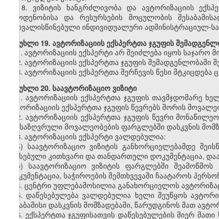
8.
ვიზიტის ხანგრძლივობა და ავტორიზაციის ექსპ
რაოდენობისა და რესურსების მოცულობის შესაბამისა
გათვალისწინებული ინდივიდუალური ადმინისტრაციულ-სა
მუხლი
19. ავტორიზაციის ექსპერტთა ჯგუფის შემადგენლ
1.
ავტორიზაციის ექსპერტი არ შეიძლება იყოს საჯარო მ
2.
ავტორიზაციის ექსპერტთა ჯგუფის შემადგენლობაში შ
3.
ავტორიზაციის ექსპერტთა შერჩევის წესი მტკიცდება
მუხლი
20. საავტორიზაციო ვიზიტი
1.
ავტორიზაციის ექსპერტთა ჯგუფის თავმჯდომარე ხე
ავტორიზაციის ექსპერტთა ჯგუფის წევრებს შორის მოვალე
2.
ავტორიზაციის ექსპერტთა ჯგუფის წევრი მონაწილეობ
განსაზღვრული მოვალეობების ფარგლებში დასკვნის მომზ
3.
ავტორიზაციის ექსპერტი ვალდებულია:
ა) საავტორიზაციო ვიზიტის განხორციელებამდე შეის
შევსებული კითხვარი და თანდართული დოკუმენტაცია, დაა
ბ) საავტორიზაციო ვიზიტის ფარგლებში შეამოწმოს 
დოკუმენტაცია, საჭიროების შემთხვევაში ჩაატაროს პერსო
4.
ცენტრი უფლებამოსილია განახორციელოს ავტორიზაცი
5.
დაწესებულება ვალდებულია ხელი შეუწყოს ავტორიზ
შესაბამისი დასკვნის მომზადებაში, წარუდგინოს მათ ავტო
6.
ექსპერტთა ჯგუფისათვის დაწესებულების მიერ მათი 