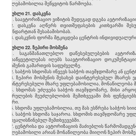
უფლებამოსილია შეწყვიტოს წარმოება.
მუხლი
21. დასკვნა
1.
საავტორიზაციო ვიზიტის შედეგად დგება ავტორიზაციი
2.
დასკვნა აღწერს თვითშეფასების კითხვარში შეს
სტანდარტთან შესაბამისობას.
3.
დასკვნის ფორმა მტკიცდება ცენტრის ინდივიდუალურ
მუხლი
22. ზეპირი მოსმენა
1.
საგანმანათლებლო დაწესებულებების ავტორიზ
გადაწყვეტილებას იღებს საავტორიზაციო დოკუმენტაციი
მოსმენის გამართვის საფუძველზე.
2.
საბჭოს სხდომას იწვევს საბჭოს თავმჯდომარე ან ცენ
3.
ზეპირი მოსმენის შესახებ დაინტერესებულ მხარეს ე
დაინტერესებული მხარე უფლებამოსილია, მონაწილეობა მი
4.
სხდომას უძღვება საბჭოს თავმჯდომარე, მისი არყო
შესრულების შეუძლებლობის შემთხვევაში მის ფუნქციე
წევრი.
5.
სხდომა უფლებამოსილია, თუ მას ესწრება საბჭოს სიი
6.
საბჭოს სხდომა საჯაროა. სხდომის თავმჯდომარე უ
გათვალისწინებულ შემთხვევებში.
7.
ცენტრისა და ავტორიზაციის მაძიებლის წარმომადგენლ
უფლებამოსილი არიან მონაწილეობა მიიღონ ზეპირ მოსმე