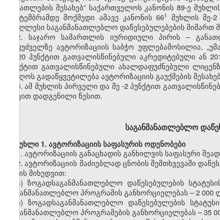
განათლების
შესახებ” საქართველოს კანონის
89-ე
მუხლი
​1
სექტემბრამდე მოქმედი ამ
ავე
კანონის 66
მუხლის
მე-2
უმაღლესი საგანმანათლებლო დაწესებულებები
ს
მიმართ 
2.
საჯარო სამართლის იურიდიული
პირ
ის
–
განათ
საფუძველზე
ავტორიზაციის
საბჭო
უფლებამოსილია,
„უმ
მე-20
პუნქტით
გათვალისწინებული აკრედიტებული
ან 20
პუნქტით გათვალისწინებული
ახალდაფუძნებული
ლიცენ
მიიღოს გადაწყვეტილება
ავტორიზაციის
გაუქმების
შესახებ
3.
ამ მუხლის პირველი და მე
-2
პუნქტით
გათვალისწინე
თავით
დადგენილი წესით.
საგანმანათლებლო
დაწე
მუხლი
1.
ავტორიზაციის
საფასურის
ოდენობები
1.
ავტორიზაციის
განაცხადის
განხილვის
საფასური შეად
2.
ავტორიზაციის
მაძიებლად ცნობის შემთხვევაში დაწე
სახის მიხედვით:
ა)
ზოგადსაგანმანათლებლო
დაწესებულების სტატუსი
საგანმანათლებლო პროგრამის განხორციელებას
–
2
000 
ბ)
ზოგადსაგანმანათლებლო
დაწესებულების სტატუსი
საგანმანათლებლო პროგრამების განხორციელებას
–
35
0