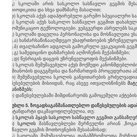
გ)
სკოლაში
არის სასკოლო სასწავლო გეგმის შეს
პერიოდიკითა და სხვა დამხმარე მასალით;
დ)
სკოლას
აქვს ადაპტირებული გარემო სპეციალური ს
ე)
სკოლას
აქვს სასკოლო სასწავლო გეგმით დასახულ
საკომუნიკაციო ტექნოლოგიები.
ვებგვერდი
ასრულებს საკ
ვ)
სკოლაში
დაცულია
პერსონალისა და
მოსწავლეთა
უს
ვ
.
ა)
ხანძარსაწინააღმდეგო
უსაფრთხოების უზრუნველყოფი
ვ
.
ბ)
თვალსაჩინო
ადგილას გამოკრული ევაკუაციის გეგმ
ვ
.
გ)
სამედიცინო
დახმარების აღმოჩენის მექანიზმები;
ვ
.
დ)
წესრიგის
დაცვის უზრუნველყოფის მექანიზმები.
ზ)
სკოლას
შემუშავებული აქვს მოქმედი კანონმდებლობის 
საქმიანობის დაგეგმვისა და წარმართვის პროცედურათა ამ
თ)
შემუშავებულია სკოლის
განვითარების გრძელვადი
დაწესებულების მისიიდან, რაც ასევე ითვალისწინებს
მატ
მექანიზმებს;
ი)
დაწესებულებაში მიმდინარეობს გამოცემული აქტების
მუხლი
5. ზოგადსაგანმანათლებლო დაწესებულების ადა
სტანდარტი დაკმაყოფილებულია
,
თუ:
ა)
სკოლას
ჰყავს სასკოლო სასწავლო გეგმით განსაზღვრ
ბ)
სკოლის
მასწავლებლები
შერჩეულნი არიან
„ზოგ
სასწავლო გეგმის მოთხოვნების შესაბამისად;
გ)
სკოლაში
შემუშავებულია თანამშრომელთა შერჩევის