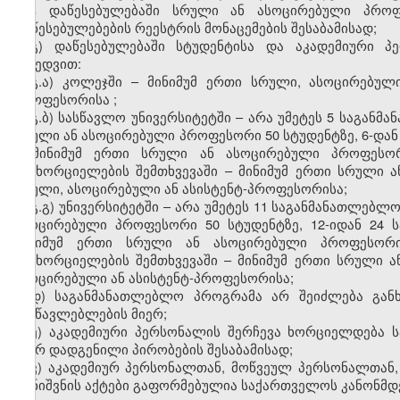
მეტ დაწესებულებაში სრული ან
ასოცირებული
პროფ
დაწესებულებების
რეესტრის მონაცემების შესაბამისად;
გ)
დაწესებულებაში სტუდენტისა და აკადემიური პ
მიხედვით:
გ.ა)
კოლეჯში
–
მინიმუმ ერთი სრული,
ასოცირებულ
პროფესორისა
;
გ.ბ)
სასწავლო უნივერსიტეტში
–
არა უმეტეს 5 საგანმ
სრული ან
ასოცირებული
პროფესორი 50 სტუდენტზე,
6-დან
–
მინიმუმ ერთი სრული ან
ასოცირებული
პროფესო
განხორციელების შემთხვევაში
–
მინიმუმ ერთი სრული 
სრული,
ასოცირებული
ან
ასისტენტ-
პროფესორისა;
გ.გ)
უნივერსიტეტში
–
არა უმეტეს 11 საგანმანათლებლო
ასოცირებული
პროფესორი 50 სტუდენტზე,
12-
ი
დან
24 
მინიმუმ ერთი სრული ან
ასოცირებული
პროფესორ
განხორციელების შემთხვევაში
–
მინიმუმ ერთი სრული 
ასოცირებული
ან
ასისტენტ-
პროფესორისა;
დ)
საგანმანათლებლო პროგრამა არ შეიძლება გან
მასწავლებლების მიერ
;
ე
)
აკადემიური პერსონალის შერჩევა ხორციელდება 
მიერ დადგენილი პირობების შესაბამისად;
ვ
)
აკადემიურ პერსონალთან, მოწვეულ პერსონალთან
დანიშვნის
აქტები გაფორმებულია საქართველოს კანონმ