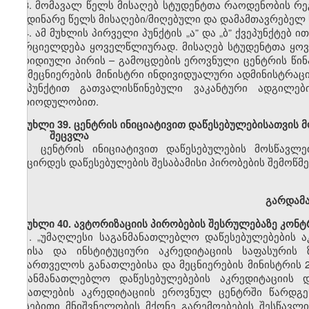
3. მომავალ წელს მისაღებ სტუდენტთა რაოდენობის რ
მიმდინარე წელს
მისაღები/მიღებული
და დამამთავრებელ 
4. ამ მუხლის პირველი პუნქტის
„ა”
და
„ბ”
ქვეპუნქტ
ებ
ით
ხორციელდება ყოველწლიურად. მისაღებ სტუდენტთა ყოვ
იურიდიული პირის
–
გამოცდების ეროვნული ცენტრის წინ
და მეცნიერების მინისტრი ინდივიდუალური
ადმინისტრაც
ქვეპუნქტით გათვალისწინებული ვაკანტური ადგილე
პერიოდულობით.
მუხლი
39. ცენტრის ინიციატივით დაწესებულებისათვის
შეცვლა
ცენტრის ინიციატივით დაწესებულების
მოსწავლე
შემცირდეს დაწესებულების შესაბამისი პირობების შემოწმე
გარდამ
მუხლი
40.
ავტორიზაციის
პირობების
შესრულებაზე კონტ
1.
„უმაღლესი საგანმანათლებლო დაწესებულებების ა
წესისა და
ინსტიტუციური
აკრედიტაციის საფასურის
საქართველოს
განათლებისა და მეცნიერების მინისტრის 
საგანმანათლებლო დაწესებულებების აკრედიტაციის
განათლების
აკრედიტაციის ეროვნულ ცენტრში წარდგ
არსებითი მნიშვნელობის მქონე გარემოებების შესწავლ