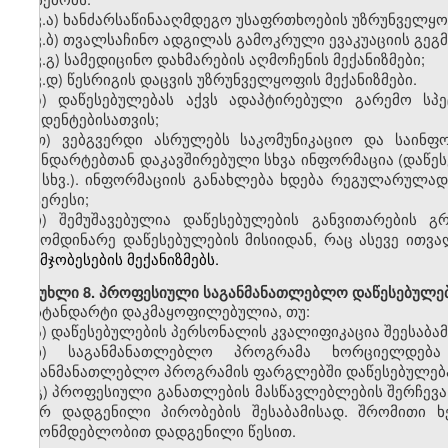
ვ
.
ა)
ხანძარსაწინააღმდეგო
უსაფრთხოების უზრუნველყოფი
ვ
.
ბ)
თვალსაჩინო
ადგილას გამოკრული ევაკუაციის გეგმ
ვ
.
გ)
სამედიცინო
დახმარების აღმოჩენის მექანიზმები;
ვ
.
დ)
წესრიგის
დაცვის უზრუნველყოფის მექანიზმები.
ზ
)
დაწესებულებას აქვს
ადაპტირებული გარემო სპე
სტუდენტებისათვის;
თ)
ვებგვერდი
ასრულებს საკომუნიკაციო და საინფო
სტანდარტებთან დაკავშირებული სხვა ინფორმაცია (დაწე
და
სხვ.).
ინფორმაციის განახლება ხდება რეგულარულად,
ინტერესი
;
ი
)
შემუშავებულია დაწესებულების
განვითარების გ
გამომდინარე დაწესებულების მისიიდან, რაც ასევე ითვ
გაუმჯობესების მექანიზმებს.
მუხლი
8. პროფესიული საგანმანათლებლო დაწესებულებ
სტანდარტი დაკმაყოფილებულია
,
თუ:
ა)
დაწესებულების პერსონალის კვალიფიკაცია შეესაბა
ბ)
საგანმანათლებლო პროგრამ
ა
ხორციელდება შ
საგანმანათლებლო პროგრამ
ის
ფარგლებში დაწესებულება
გ)
პროფესიული
განათლების
მასწავლებლებ
ის
შერჩევა
მიერ დადგენილი პირობების შესაბამისად.
შრომითი
ხ
კანონმდებლობით დადგენილი წესით
.