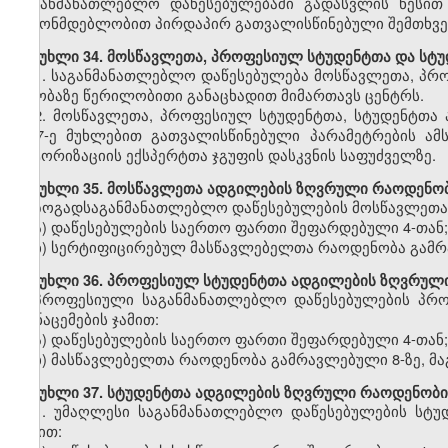
საგანმანათლებლო დაწესებულებაში გადასვლის წესით
კანონმდებლობით პირდაპირ გათვალისწინებული შემთხვე
მუხლი
34.
მოსწავლეთა,
პროფესიულ
სტუდენტთა და სტ
1.
საგანმანათლებლო
დაწესებულება
მოსწავლეთა,
პრო
თაობაზე წერილობითი განაცხადით მიმართავს ცენტრს.
2.
მოსწავლეთა,
პროფესიულ სტუდენტთა,
სტუდენტთა 
ე-
3
7
-ე
მუხლ
ებით
გათვალისწინებული პარამეტრების ამ
ავტორიზაციის
ექსპერტთა ჯგუფის დასკვნის საფუძველზე.
მუხლი
35. მოსწავლეთა ადგილების ზღვრული რაოდენობ
ზოგადსაგანმანათლებლო
დაწესებულების მოსწავლეთა 
ა)
დაწესებულების
საერთო ფართი
შეფარდებული
4-თან;
ბ)
სერტიფიცირებულ
მასწავლებელთა რაოდენობა
გამ
მუხლი
36. პროფესიულ სტუდენტთა ადგილების ზღვრული
პროფესიული
საგანმანათლებლო დაწესებულების პრო
მონაცემების ჯამით:
ა)
დაწესებულების
საერთო ფართი
შეფარდებული
4-თან;
ბ)
მასწავლებელთა
რაოდენობა
გამრავლებული
8-ზე,
მა
მუხლი
37. სტუდენტთა ადგილების ზღვრული რაოდენობი
1.
უმაღლესი საგანმანათლებლო
დაწესებულების სტუ
ჯამით: