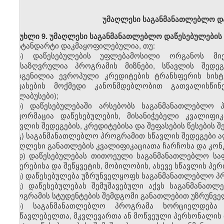
უმაღლესი
საგანმანათლებლო დ
მუხლი
9. უმაღლესი საგანმანათლებლო დაწესებულების
სტანდარტი დაკმაყოფილებულია, თუ:
ა)
დაწესებულების
უფლებამოსილი
ორგანოს მი
განსაზღვრულია პროგრამის მიზნები, სწავლის შედეგ
შედგენილია ევროპული კრედიტების ტრანსფერის სისტე
შეფასების მოქმედი კანონმდებლობით გათვალისწინე
(სილაბუსები);
ბ)
დაწესებულებაში არსებობს საგანმანათლებლო 
ინფორმაცია დაწესებულების, მისანიჭებელი
კვალიფიკ
სწავლის შედეგების, კრედიტებისა და შეფასების წესების შე
გ)
საგანმანათლებლო პროგრამი
თ
სწავლის შედეგები 
უმაღლესი განათლების
კვალიფიკაციათა
ჩარჩოსა და კო
დ)
დაწესებულებას თითოეულ
ი
საგანმანათლებლო
სა
შეჩერებისა და შეწყვეტის,
მობილობის,
ასევე სწავლის პე
ე)
დაწესებულება უზრუნველყოფს საგანმანათლებლო პრ
ვ)
დაწესებულებას შემუშავებული აქვს საგანმანათლ
პროგრამის სტუდენტების შემდგომი განათლებით უზრუნველ
ზ)
საგანმანათლებლო პროგრამა ხორციელდებ
მასწავლებელთა, მკვლევართა ან მოწვეული პერსონალის 