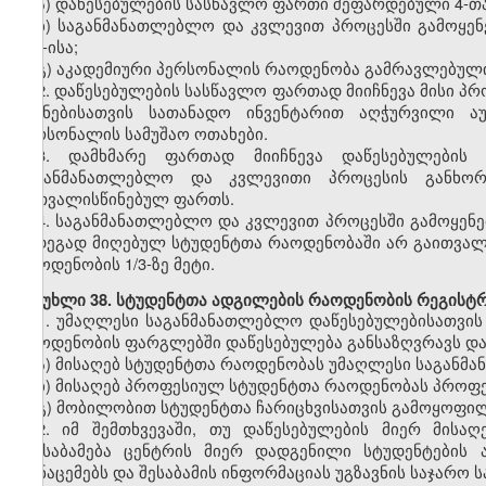
ა)
დაწესებულების სასწავლო ფართი შეფარდებული
4-თ
ბ)
საგანმანათლებლო და კვლევით პროცესში გამოყე
500-ისა;
გ)
აკადემიური პერსონალის რაოდენობა
გამრავლებულ
2.
დაწესებულების სასწავლო ფართად მიიჩნევა მისი 
მიზნებისათვის სათანადო ინვენტარით აღჭურვილი ა
პერსონალის სამუშაო ოთახები.
3.
დამხმარე ფართად მიიჩნევა დაწესებულები
საგანმანათლებლო და კვლევითი პროცესის განხორ
გათვალისწინებულ ფართს.
4.
საგანმანათლებლო და კვლევით პროცესში გამოყენ
შედეგად მიღებულ სტუდენტთა
რაოდენობ
აში არ გაითვა
რაოდენობის 1/3-ზე მეტი.
მუხლი
38. სტუდენტთა ადგილების რაოდენობის რეგისტრ
1.
უმაღლესი
საგანმანათლებლო
დაწესებულებისათვის
რაოდენობის ფარგლებში დაწესებულება განსაზღვრავს და
ა)
მისაღებ სტუდენტთა რაოდენობას უმაღლესი საგანმ
ბ)
მისაღებ
პროფესიულ
სტუდენტთა რაოდენობას პროფ
გ)
მობილობით
სტუდენტთა ჩარიცხვისათვის გამოყოფი
2. იმ შემთხვევაში, თუ დაწესებულების მიერ მისა
შეესაბამება ცენტრის მიერ დადგენილი სტუდენტების
მონაცემებს და შესაბამის ინფორმაციას უგზავნის საჯარ