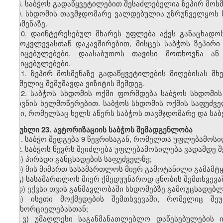
8.
საბჭოს გადაწყვეტილებით შესაძლებელია ზეპირ მოსმე
9.
სხდომის თავმჯდომარე ვალდებულია უზრუნველყოს სა
მოსმენაზე.
10.
დაინტერესებულ მხარეს უფლება აქვს განაცხადოს
გამოკვლევასთან დაკავშირებით, მისცეს საბჭოს ზეპირი
მტკიცებულებები, დაასაბუთოს თავისი მოთხოვნა ან
მტკიცებულებები.
11.
ზეპირ მოსმენაზე გადაწყვეტილების მიღებისას მხ
რომელიც შემუშავდა ვიზიტის შემდეგ.
12.
საბჭოს სხდომის ოქმი ფორმდება საბჭოს სხდომის 
მდივნის ხელმოწერებით. საბჭოს სხდომის ოქმის საფუძ
აქტი, რომელსაც ხელს აწერს საბჭოს თავმჯდომარე და საბ
მუხლი
23. ავტორიზაციის საბჭოს შემადგენლობა
1.
საბჭო შედგება 9 წევრისაგან, რომელთა უფლებამოსილ
2.
საბჭოს წევრს შეიძლება უფლებამოსილება ვადამდე შე
ა) პირადი განცხადების საფუძველზე;
ბ) მის მიმართ სასამართლოს მიერ გამოტანილი გამამტყ
გ) სასამართლოს მიერ ქმედუუნაროდ ცნობის შემთხვევაშ
დ) ექვსი თვის განმავლობაში სხდომებზე გამოუცხადებლ
ე) ისეთი მოქმედების შემთხვევაში, რომელიც შე
განხორციელებასთან;
ვ) უმაღლესი საგანმანათლებლო დაწესებულების ი