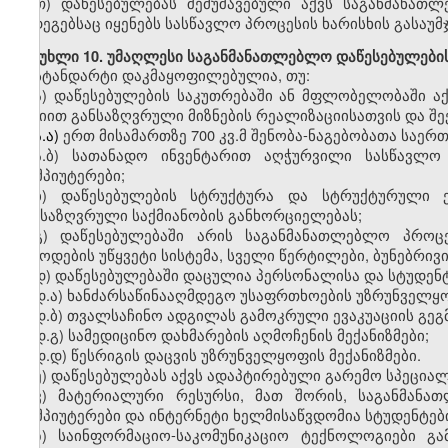
თ)
დაწესებულებას შემუშავებული აქვს საგანმანათ
შედეგებსაც იყენებს სასწავლო პროცესის ხარისხის გასაუ
მუხლი
10. უმაღლესი საგანმანათლებლო დაწესებულები
სტანდარტი დაკმაყოფილებულია, თუ:
ა)
დაწესებულების საკუთრებაში ან მფლობელობაში
ა
მისიით
განსაზღვრული
მიზნების რეალიზაციისათვის
და
შე
ა.ა)
ერთ
მისამართზე 700
კვ.მ
შენობა-ნაგებობ
ათა საერ
ა.ბ)
სათანადო
ინვენტარით აღჭურვილი სასწავლო
კომპიუტერები
;
ბ
)
დაწესებულების
სტრუქტურა და სტრუქტურული ერ
განსაზღვრული საქმიანობის განხორციელებას;
გ
)
დაწესებულებაში
არის საგანმანათლებლო პროცეს
მიწოდების უწყვეტი სისტემა, სველი წერტილები, ბუნებრივ
დ
)
დაწესებულებაში დაცულია
პერსონალისა და
სტუდენ
დ.
ა)
ხანძარსაწინააღმდეგო
უსაფრთხოების უზრუნველყოფ
დ.
ბ)
თვალსაჩინო
ადგილას გამოკრული ევაკუაციის გეგმ
დ.
გ)
სამედიცინო
დახმარების აღმოჩენის მექანიზმები;
დ.
დ)
წესრიგის
დაცვის უზრუნველყოფის მექანიზმები.
ე
)
დაწესებულებას აქვს
ადაპტირებული გარემო სპეციალ
ვ
)
მატერიალური რესურსი, მათ შორის
,
საგანმანა
კომპიუტერები და ინტერნეტი ხელმისაწვდომია სტუდენტებ
ზ
)
საინფორმაციო-საკომუნიკაციო
ტექნოლოგიები გა