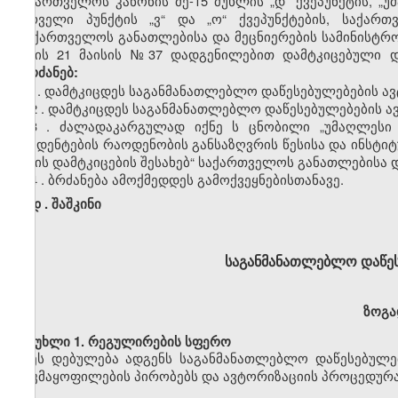
საქართველოს კანონის
მე-15
მუხლის
„დ”
ქვეპუნქტის,
„უ
პირველი პუნქტის
„ვ
“
და
„ო
“
ქვეპუნქტების
,
საქართ
„საქართველოს განათლებისა და მეცნიერების სამინისტრ
წლის 21 მაისის
№37
დადგენილებით დამტკიცებული 
ვბრძანებ:
1. დამტკიცდეს საგანმანათლებლო დაწესებულებების
ავ
2
. დამტკიცდეს საგანმანათლებლო დაწესებულებების
ა
3
. ძალადაკარგულად იქნ
ე
ს ცნობილი „უმაღლესი ს
სტუდენტების რაოდენობის განსაზღვრის წესისა და
ინსტიტ
წესის დამტკიცების
შესახებ“
საქართველოს განათლებისა და
4
. ბრძანება ამოქმედდეს გამოქვეყნებისთანავე.
დ
.
შაშკინი
საგანმანათლებლო დაწე
ზოგა
მუხლი
1. რეგულირების სფერო
ეს დებულება ადგენს
საგანმან
ა
თლებლო
დაწესებულე
დაკმაყოფილების
პირობებს
და
ავტორიზაციის
პროცედურ