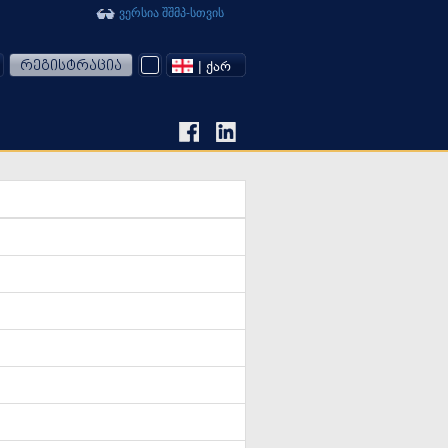
ვერსია შშმპ-სთვის
რეგისტრაცია
| ᲥᲐᲠ