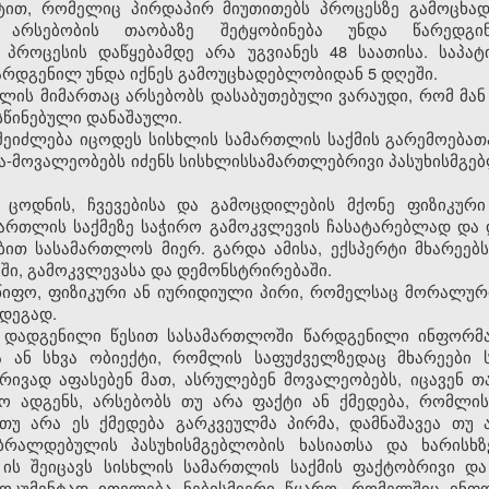
ტით, რომელიც პირდაპირ მიუთითებს პროცესზე გამოცხადე
 არსებობის თაობაზე შეტყობინება უნდა წარედგ
 პროცესის დაწყებამდე არა უგვიანეს 48 საათისა. საპა
რდგენილ უნდა იქნეს გამოუცხადებლობიდან 5 დღეში.
მლის მიმართაც არსებობს დასაბუთებული ვარაუდი, რომ მა
წინებული დანაშაული.
 შეიძლება იცოდეს სისხლის სამართლის საქმის გარემოებათ
ბა-მოვალეობებს იძენს სისხლისსამართლებრივი პასუხისმგ
ი ცოდნის, ჩვევებისა და გამოცდილების მქონე ფიზიკურ
ართლის საქმეზე საჭირო გამოკვლევის ჩასატარებლად და 
ბით სასამართლოს მიერ. გარდა ამისა, ექსპერტი მხარეებ
ში, გამოკვლევასა და დემონსტრირებაში.
წიფო, ფიზიკური ან იურიდიული პირი, რომელსაც მორალური
დეგად.
თ დადგენილი წესით სასამართლოში წარდგენილი ინფორმაც
ბა ან სხვა ობიექტი, რომლის საფუძველზედაც მხარეები
რივად აფასებენ მათ, ასრულებენ მოვალეობებს, იცავენ თ
ო ადგენს, არსებობს თუ არა ფაქტი ან ქმედება, რომლი
თუ არა ეს ქმედება გარკვეულმა პირმა, დამნაშავეა თუ ა
რალდებულის პასუხისმგებლობის ხასიათსა და ხარისხზე,
 ის შეიცავს სისხლის სამართლის საქმის ფაქტობრივი დ
დოკუმენტად ითვლება ნებისმიერი წყარო, რომელშიც ინფო