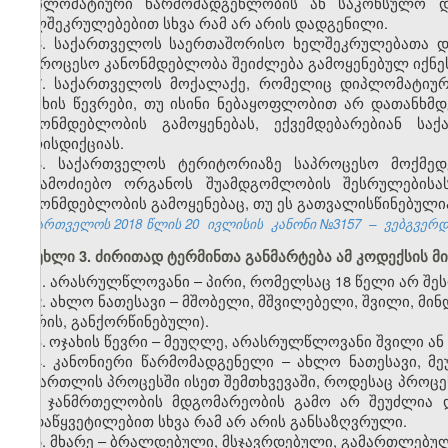
დიპლომატიური წარმომადგენლობის ან საკონსულო დ
ხელშეკრულებებით სხვა რამ არ არის დადგენილი.
6. საქართველოს საერთაშორისო ხელშეკრულებათა და
საპროცესო კანონმდებლობა შეიძლება გამოყენებულ იქნე
7. საქართველოს მოქალაქე, რომელიც დიპლომატიურ
ოჯახის წევრები, თუ ისინი ნებაყოფლობით არ დათანხმ
კანონმდებლობის გამოყენებას, ექვემდებარებიან ს
იურისდიქციას.
8. საქართველოს ტერიტორიაზე საპროცესო მოქმედ
საგამოძიებო ორგანოს შუამდგომლობის შესრულებისა
კანონმდებლობის გამოყენებაც, თუ ეს გათვალისწინებუ
საქართველოს 2018 წლის 20
ივლისის
კანონი №3157
–
ვებგვერდი
მუხლი 3. ძირითად ტერმინთა განმარტება ამ კოდექსის მ
1. არასრულწლოვანი – პირი, რომელსაც 18 წელი არ შე
2. ახლო ნათესავი – მშობელი, მშვილებელი, შვილი, მინ
შორის, განქორწინებული).
​
3.
ოჯახის წევრი – მეუღლე, არასრულწლოვანი შვილი ან 
4. კანონიერი წარმომადგენელი – ახლო ნათესავი, მ
სამართლის პროცესში ისეთ შემთხვევაში, როდესაც პროც
მას ჯანმრთელობის მდგომარეობის გამო არ შეუძლია დ
გადაწყვეტილებით სხვა რამ არ არის განსაზღვრული.
5. მხარე – ბრალდებული, მსჯავრდებული, გამართლებულ