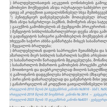
ე) ბრალდებულისათვის აღკვეთის ღონისძიების გამოყე
საგამოძიებო მოქმედების ან/და ოპერატიულ-სამძებრო ღონ
აგრეთვე ამ კოდექსით გათვალისწინებულ სხვა შემთხვევ
​1
ე
) პენიტენციურ დაწესებულებაში მოთავსებულ ბრ
პაემნის ან/და ხანგრძლივი პაემნის, მიმოწერის ან/და სა
ვ) გააუქმოს გამომძიებლის ან ქვემდგომი პროკურორის
ზ) შეწყვიტოს სისხლისსამართლებრივი დევნა ან/და გამ
თ) გადაწყვიტოს საჩივარი გამომძიებლის მოქმედების 
შემთხვევაში საჭირო ახსნა-განმარტება მისცეს სასამართლ
ი) შეცვალოს ბრალდება;
კ) ბრალდებულთან დადოს საპროცესო შეთანხმება და
სასამართლოს მიერ სისხლის სამართლის საქმის არსებითი 
ლ) სასამართლოში წარადგინოს მტკიცებულება, მონაწილ
მ) სასამართლოს მიმართოს გამოძიების პროცესში კერ
ნ) მოითხოვოს და დაუბრკოლებლად მიიღოს სახელმწიფო
ო) გამოიტანოს დადგენილება ბრალდებულის (მსჯავრდებ
პ) პირი ცნოს დაზარალებულად და განუმარტოს მისი უ
ჟ) განახორციელოს ამ კოდექსით გათვალისწინებული ს
საქართველოს 2010 წლის 24 სექტემბრის კანონი №3616 - სსმ I, №50, 2
საქართველოს 2018 წლის 30 ნოემბრის
კანონი №
3814
–
ვებგვერდ
საქართველოს 2023 წლის 15 დეკემბრის კანონი №4031 - ვებგვერდი,