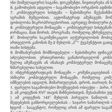
ყალბი (სიმულაციური) საგანი, დოკუმენტი, ნივთიერება ან ს
26. გამოძიების ადგილი – საგამოძიებო ორგანოს ადმი
27. კომპიუტერული სისტემა – ნებისმიერი მექანიზ
პროგრამის მეშვეობით, ავტომატურად ამუშავებს მონ
მოწყობილობა მიკროპროცესორით, აგრეთვე მობილური ტ
28. კომპიუტერული მონაცემი – კომპიუტერულ სისტემა
ინფორმაცია, მათ შორის, პროგრამა, რომელიც უზრუნველყ
​1
28
. მობილური საკომუნიკაციო აღჭურვილობის მოძიებ
​71
საქართველოს კანონის მე-2 მუხლის „ჰ
“ ქვეპუნქტით გა
ერთიანი სისტემა.
29. მომსახურების მომწოდებელი – ნებისმიერი ფიზი
შესაძლებლობით, ურთიერთობა განახორციელონ კომპიუ
რომელიც ამუშავებს ან ინახავს კომპიუტერულ მონაცემე
მომხმარებელთა სახელით.
30. ინტერნეტტრაფიკის მონაცემი – კომუნიკაციებთა
ნებისმიერი კომპიუტერული მონაცემი, რომელიც კომუ
დანიშნულების ადგილს, მიმართულებას, დროს, თარიღს, ზო
31. ფარული საგამოძიებო მოქმედების ობიექტი − პირი
​1
32. ამ კოდექსის XVI
თავის მიზნებისთვის, შესაბამისი
​1
ა) ამ კოდექსის 143
მუხლის პირველი ნაწილის „ა
მოქმედებების განხორციელებისას − საჯარო სამართლის
(შემდგომ − სააგენტო), რომელიც არის ამ ფარული საგა