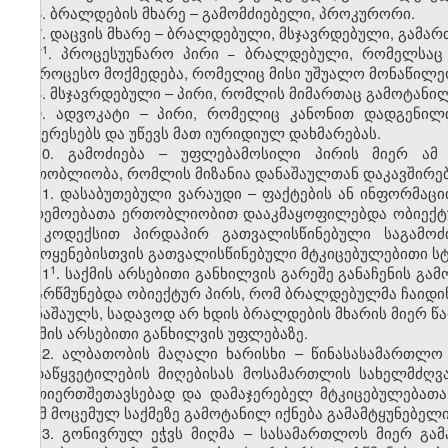
6. ბრალდების მხარე – გამომძიებელი, პროკურორი.
7. დაცვის მხარე – ბრალდებული, მსჯავრდებული, გამა
​1
7
. პროცესუუნარო პირი − ბრალდებული, რომელსაც 
საპროცესო მოქმედება, რომელიც მისი უშუალო მონაწილე
8. მსჯავრდებული – პირი, რომლის მიმართაც გამოტანი
9. ადვოკატი – პირი, რომელიც კანონით დადგენილ
ინტერესებს და უწევს მათ იურიდიულ დახმარებას.
10. გამოძიება – უფლებამოსილი პირის მიერ ამ
ერთობლიობა, რომლის მიზანია დანაშაულთან დაკავშირებ
11. დასაბუთებული ვარაუდი – ფაქტების ან ინფორმა
გარემოებათა ერთობლიობით დააკმაყოფილებდა ობიექტურ
ამ კოდექსით პირდაპირ გათვალისწინებული საგამოძი
გამოყენებისთვის გათვალისწინებული მტკიცებულებითი ს
​1
11
. საქმის არსებითი განხილვის გარეშე განაჩენის გა
დაარწმუნებდა ობიექტურ პირს, რომ ბრალდებულმა ჩაიდი
დანაშაულს, სადავოდ არ ხდის ბრალდების მხარის მიერ წ
საქმის არსებითი განხილვის უფლებაზე.
12. ალბათობის მაღალი ხარისხი – წინასასამართლო 
გადაწყვეტილების მიღებისას მოსამართლის სახელმძღ
ურთიერთშეთავსებად და დამაჯერებელ მტკიცებულებათა
რომ მოცემულ საქმეზე გამოტანილ იქნება გამამტყუნებელი
13. გონივრულ ეჭვს მიღმა – სასამართლოს მიერ გამ