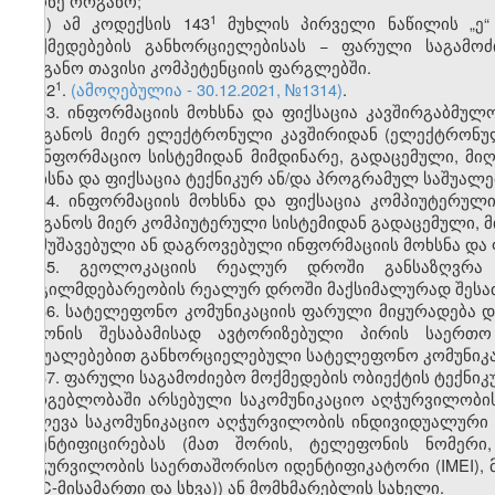
მქონე ორგანო;
​1
ბ) ამ კოდექსის 143
მუხლის პირველი ნაწილის „ე“ 
მოქმედებების განხორციელებისას − ფარული საგამოძ
ორგანო თავისი კომპეტენციის ფარგლებში.
​1
32
.
(ამოღებულია - 30.12.2021, №1314)
.
33. ინფორმაციის მოხსნა და ფიქსაცია კავშირგაბმულ
ორგანოს მიერ ელექტრონული კავშირიდან (ელექტრონულ
საინფორმაციო სისტემიდან მიმდინარე, გადაცემული, მი
მოხსნა და ფიქსაცია ტექნიკურ ან/და პროგრამულ საშუალე
34. ინფორმაციის მოხსნა და ფიქსაცია კომპიუტერულ
ორგანოს მიერ კომპიუტერული სისტემიდან გადაცემული, მ
დამუშავებული ან დაგროვებული ინფორმაციის მოხსნა და 
35. გეოლოკაციის რეალურ დროში განსაზღვრა 
ადგილმდებარეობის რეალურ დროში მაქსიმალურად შესაძ
36. სატელეფონო კომუნიკაციის ფარული მიყურადება დ
კანონის შესაბამისად ავტორიზებული პირის საერთ
საშუალებებით განხორციელებული სატელეფონო კომუნიკაც
37. ფარული საგამოძიებო მოქმედების ობიექტის ტექნი
სარგებლობაში არსებული საკომუნიკაციო აღჭურვილობის
იძლევა საკომუნიკაციო აღჭურვილობის ინდივიდუალური 
იდენტიფიცირებას (მათ შორის, ტელეფონის ნომერი,
აღჭურვილობის საერთაშორისო იდენტიფიკატორი (IMEI), 
MAC-მისამართი და სხვა)) ან მომხმარებლის სახელი.