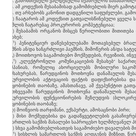
4. გამომძიებელი ვალდებულია შეასრულოს სასამართლო
5. ამ კოდექსის შესაბამისად გამომძიებლის მიერ გამ
6. თუ არსებობს კანონით დადგენილი საფუძვლები, გა
ა) ჩაატაროს ამ კოდექსით გათვალისწინებული ყველა სა
რომლის ჩატარებაც პროკურორის კომპეტენციაა;
ბ) შესაბამის ორგანოს მისცეს წერილობითი მითითება
შესახებ;
​1
ბ
) პენიტენციურ დაწესებულებაში მოთავსებულ ბრ
პაემნის ან/და ხანგრძლივი პაემნის, მიმოწერის ან/და სა
გ) მოითხოვოს საგამოძიებო მოქმედების, რევიზიის, ინვ
​1
გ
) „ელექტრონული კომუნიკაციების შესახებ“ საქა
კომპანიას, რომელიც ახორციელებს მობილური საკომ
მომსახურებას, წარუდგინოს მოთხოვნა დანაშაულის შ
აღჭურვილობის აქტივაციის ფაქტის დაფიქსირებისა და
შეტყობინების თაობაზე, ამასთანავე, ამ ქვეპუნქტით გა
შემთხვევაში წარუდგინოს მოთხოვნა დანაშაულის შეს
აღჭურვილობის ფუნქციონირების შეზღუდვის (ბლოკირე
შეტყობინების თაობაზე;
დ) მოიწვიოს თარჯიმანი, ექსპერტი, ამოსაცნობი პირი;
ე) მისი მოქმედებისა და გადაწყვეტილების გასაჩივრე
სამართლის საქმის მასალები საპროცესო ხელმძღვანელ 
ვ) სხვა გამომძიებლისათვის საგამოძიებო დავალების
​1
ვ
) სისხლის სამართლის საქმის აღდგენის მიზნით, წ