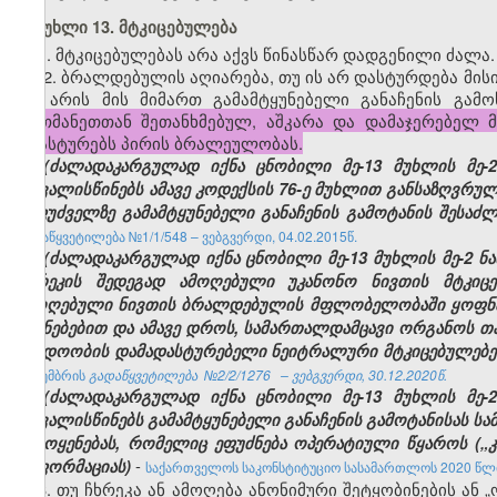
მუხლი 13. მტკიცებულება
1. მტკიცებულებას არა აქვს წინასწარ დადგენილი ძალა.
2. ბრალდებულის აღიარება, თუ ის არ დასტურდება მი
არ არის მის მიმართ გამამტყუნებელი განაჩენის გამ
ერთმანეთთან შეთანხმებულ, აშკარა და დამაჯერებელ
ადასტურებს პირის ბრალეულობას.
(ძალადაკარგულად იქნა ცნობილი მე-13 მუხლის მე-
ითვალისწინებს ამავე კოდექსის 76-ე მუხლით განსაზღვრული
საფუძველზე გამამტყუნებელი განაჩენის გამოტანის შესაძ
გადაწყვეტილება №1/1/548 – ვებგვერდი, 04.02.2015წ.
(ძალადაკარგულად იქნა ცნობილი მე-13 მუხლის მე-2 ნა
ჩხრეკის შედეგად ამოღებული უკანონო ნივთის მტკიცე
ამოღებული ნივთის ბრალდებულის მფლობელობაში ყოფნ
ჩვენებებით და ამავე დროს, სამართალდამცავი ორგანოს თ
სანდოობის დამადასტურებელი ნეიტრალური მტკიცებულებე
დეკემბრის
გადაწყვეტილება №2/2/1276 – ვებგვერდი, 30.12.2020წ.
(ძალადაკარგულად იქნა ცნობილი მე-13 მუხლის მე-
ითვალისწინებს გამამტყუნებელი განაჩენის გამოტანისას ს
გამოყენებას, რომელიც ეფუძნება ოპერატიული წყაროს („
-
ინფორმაციას)
საქართველოს საკონსტიტუციო სასამართლოს 2020 წლის
3. თუ ჩხრეკა ან ამოღება ანონიმური შეტყობინების ან