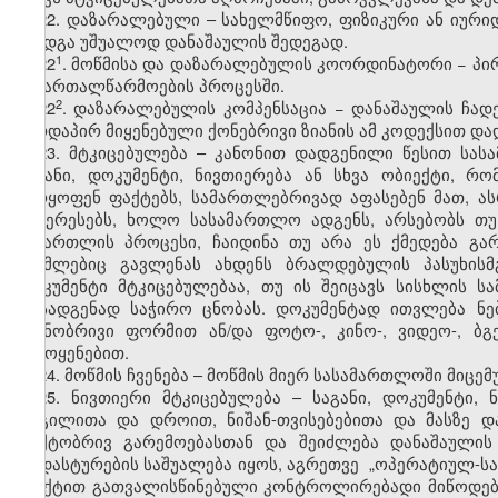
22. დაზარალებული – სახელმწიფო, ფიზიკური ან იური
მიადგა უშუალოდ დანაშაულის შედეგად.
​1
22
. მოწმისა და დაზარალებულის კოორდინატორი − პი
სამართალწარმოების პროცესში.
​2
22
. დაზარალებულის კომპენსაცია − დანაშაულის ჩად
პირდაპირ მიყენებული ქონებრივი ზიანის ამ კოდექსით და
23. მტკიცებულება – კანონით დადგენილი წესით სა
საგანი, დოკუმენტი, ნივთიერება ან სხვა ობიექტი, 
უარყოფენ ფაქტებს, სამართლებრივად აფასებენ მათ, ა
ინტერესებს, ხოლო სასამართლო ადგენს, არსებობს თ
სამართლის პროცესი, ჩაიდინა თუ არა ეს ქმედება გარ
რომლებიც გავლენას ახდენს ბრალდებულის პასუხისმგ
დოკუმენტი მტკიცებულებაა, თუ ის შეიცავს სისხლის 
დასადგენად საჭირო ცნობას. დოკუმენტად ითვლება ნე
ნიშნობრივი ფორმით ან/და ფოტო-, კინო-, ვიდეო-, ბგ
გამოყენებით.
24. მოწმის ჩვენება – მოწმის მიერ სასამართლოში მიცე
25. ნივთიერი მტკიცებულება – საგანი, დოკუმენტი,
ადგილითა და დროით, ნიშან-თვისებებითა და მასზე 
ფაქტობრივ გარემოებასთან და შეიძლება დანაშაულის
დადასტურების საშუალება იყოს, აგრეთვე „ოპერატიულ-სამ
პუნქტით გათვალისწინებული კონტროლირებადი მიწოდები