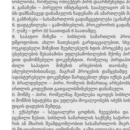
ერთობლიობა, რომელიც ობიექტურ პირს დაარწმუნებდა პ
14. განაჩენი – პირველი ინსტანციის, სააპელაციო ა
ცნობს დამნაშავედ დანაშაულის ჩადენაში ან ამართლებს მა
15. განჩინება – სასამართლოს გადაწყვეტილება (განაჩე
16. დადგენილება – გამომძიებლის, პროკურორის გადაწყ
17. ღამე – დრო 22 საათიდან 6 საათამდე.
18. საპატიო მიზეზი – სისხლის სამართლის პრო
ავადმყოფობით, ახლო ნათესავის გარდაცვალებით, სხვ
დამოუკიდებელი მიზეზით შეუძლებელს ხდის პროცესზე გა
დაწესებულების შესაბამისი უფლებამოსილების მქონე პ
ბეჭდით დამოწმებული დოკუმენტით, რომელიც პირდაპირ
ცნობილი საპატიო მიზეზის არსებობის თაობაზ
შესაძლებლობისთანავე, მაგრამ პროცესის დაწყებამდე 
დამადასტურებელი დოკუმენტი წარდგენილ უნდა იქნეს გა
19. ბრალდებული – პირი, რომლის მიმართაც არსებობს
სამართლის კოდექსით გათვალისწინებული დანაშაული.
20. მოწმე – პირი, რომელმაც შეიძლება იცოდეს სისხლ
პირი მოწმის სტატუსსა და უფლება-მოვალეობებს იძენს 
და ფიცის დადების შემდეგ.
21. ექსპერტი – სპეციალური ცოდნის, ჩვევებისა 
დადგენილი წესით, სისხლის სამართლის საქმეზე საჭირო
მხარის ან მხარის შუამდგომლობით სასამართლოს მიერ.
უწევს მტკიცებულებათა აღმოჩენაში, გამოკვლევასა და დე